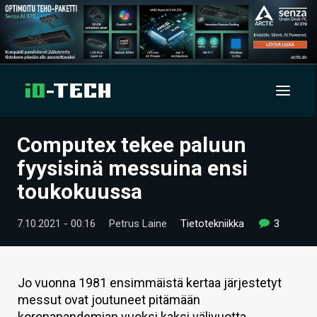
Computex tekee paluun
UUTISET
fyysisinä messuina ensi
ARTIKKELIT
toukokuussa
VIDEOT
7.10.2021 - 00:16
Petrus Laine
Tietotekniikka
3
TECHBBS
TIETOA
Jo vuonna 1981 ensimmäistä kertaa järjestetyt
messut ovat joutuneet pitämään
HINTA.FI
koronapandemian vuoksi kaksi välivuotta