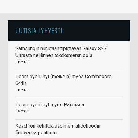
UUTISIA LYHYESTI
Samsungin huhutaan tiputtavan Galaxy S27
Ultrasta neljännen takakameran pois
6.8.2026
Doom pyörii nyt (melkein) myös Commodore
64:llä
6.8.2026
Doom pyörii nyt myös Paintissa
6.8.2026
Keychron kehittää avoimen lähdekoodin
firmwarea pelihiiriin