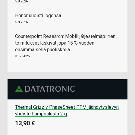
5.8.2026
Honor uudisti logonsa
5.8.2026
Counterpoint Research: Mobiilijärjestelmäpiirien
toimitukset laskivat jopa 15 % vuoden
ensimmäisellä puoliskolla
31.7.2026
Thermal Grizzly PhaseSheet PTM jäähdytyslevyn
yhdiste Lämpöalusta 2 g
13,90 €