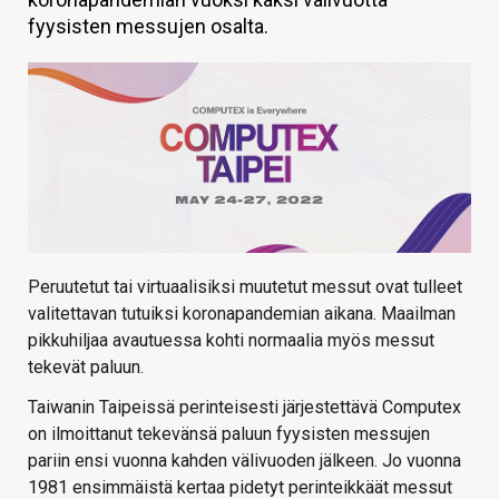
fyysisten messujen osalta.
KAUPPA
VAIHDA TEEMA
HAKU
Peruutetut tai virtuaalisiksi muutetut messut ovat tulleet
valitettavan tutuiksi koronapandemian aikana. Maailman
pikkuhiljaa avautuessa kohti normaalia myös messut
tekevät paluun.
Taiwanin Taipeissä perinteisesti järjestettävä Computex
on ilmoittanut tekevänsä paluun fyysisten messujen
pariin ensi vuonna kahden välivuoden jälkeen. Jo vuonna
1981 ensimmäistä kertaa pidetyt perinteikkäät messut