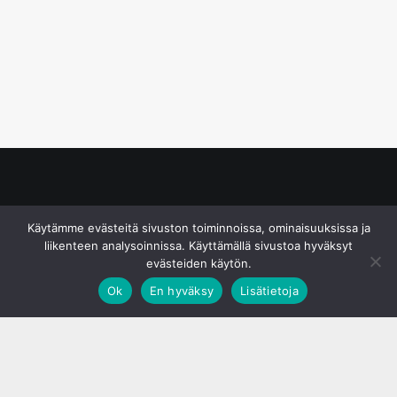
© S&J Media Oy
Käytämme evästeitä sivuston toiminnoissa, ominaisuuksissa ja
liikenteen analysoinnissa. Käyttämällä sivustoa hyväksyt
evästeiden käytön.
Ok
En hyväksy
Lisätietoja
;