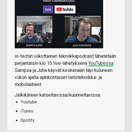
io-techin viikottainen tekniikkapodcast lähetetään
perjantaisin klo 15 live-lähetyksenä
YouTubessa
.
Sampsa ja Juha käyvät keskenään läpi kuluneen
viikon ajalta ajankohtaiset tietotekniikka- ja
mobiiliaiheet.
Jälkikäteen katseltavissa/kuunneltavissa:
Youtube
iTunes
Spotify