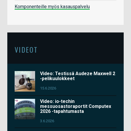
Komponenteille myös kasauspalvelu
VIDEOT
Video: Testissä Audeze Maxwell 2
-pelikuulokkeet
15.6.2026
Video: io-techin
messuosastoraportit Computex
2026 -tapahtumasta
3.6.2026