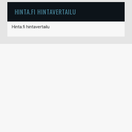
HINTA.FI HINTAVERTAILU
Hinta.fi hintavertailu