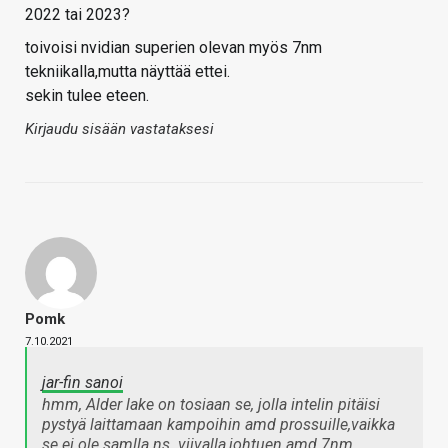
2022 tai 2023?
toivoisi nvidian superien olevan myös 7nm
tekniikalla,mutta näyttää ettei.
sekin tulee eteen.
Kirjaudu sisään vastataksesi
Pomk
7.10.2021
jar-fin sanoi
hmm, Alder lake on tosiaan se, jolla intelin pitäisi
pystyä laittamaan kampoihin amd prossuille,vaikka
se ei ole samlla ns. viivalla,johtuen amd 7nm