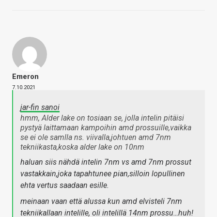
Emeron
7.10.2021
jar-fin sanoi
hmm, Alder lake on tosiaan se, jolla intelin pitäisi
pystyä laittamaan kampoihin amd prossuille,vaikka
se ei ole samlla ns. viivalla,johtuen amd 7nm
tekniikasta,koska alder lake on 10nm
haluan siis nähdä intelin 7nm vs amd 7nm prossut
vastakkain,joka tapahtunee pian,silloin lopullinen
ehta vertus saadaan esille.
meinaan vaan että alussa kun amd elvisteli 7nm
tekniikallaan intelille, oli intelillä 14nm prossu…huh!