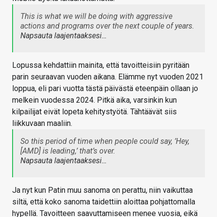
This is what we will be doing with aggressive
actions and programs over the next couple of years.
Napsauta laajentaaksesi…
Lopussa kehdattiin mainita, että tavoitteisiin pyritään
parin seuraavan vuoden aikana. Elämme nyt vuoden 2021
loppua, eli pari vuotta tästä päivästä eteenpäin ollaan jo
melkein vuodessa 2024. Pitkä aika, varsinkin kun
kilpailijat eivät lopeta kehitystyötä. Tähtäävät siis
liikkuvaan maaliin.
So this period of time when people could say, ’Hey,
[AMD] is leading,’ that’s over.
Napsauta laajentaaksesi…
Ja nyt kun Patin muu sanoma on perattu, niin vaikuttaa
siltä, että koko sanoma taidettiin aloittaa pohjattomalla
hypellä. Tavoitteen saavuttamiseen menee vuosia, eikä