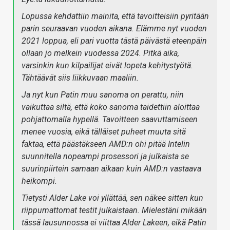
Lopussa kehdattiin mainita, että tavoitteisiin pyritään
parin seuraavan vuoden aikana. Elämme nyt vuoden
2021 loppua, eli pari vuotta tästä päivästä eteenpäin
ollaan jo melkein vuodessa 2024. Pitkä aika,
varsinkin kun kilpailijat eivät lopeta kehitystyötä.
Tähtäävät siis liikkuvaan maaliin.
Ja nyt kun Patin muu sanoma on perattu, niin
vaikuttaa siltä, että koko sanoma taidettiin aloittaa
pohjattomalla hypellä. Tavoitteen saavuttamiseen
menee vuosia, eikä tälläiset puheet muuta sitä
faktaa, että päästäkseen AMD:n ohi pitää Intelin
suunnitella nopeampi prosessori ja julkaista se
suurinpiirtein samaan aikaan kuin AMD:n vastaava
heikompi.
Tietysti Alder Lake voi yllättää, sen näkee sitten kun
riippumattomat testit julkaistaan. Mielestäni mikään
tässä lausunnossa ei viittaa Alder Lakeen, eikä Patin