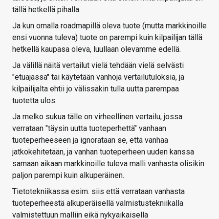
tällä hetkellä pihalla.
Ja kun omalla roadmapillä oleva tuote (mutta markkinoille
ensi vuonna tuleva) tuote on parempi kuin kilpailijan tällä
hetkellä kaupasa oleva, luullaan olevamme edellä.
Ja välillä näitä vertailut vielä tehdään vielä selvästi
"etuajassa" tai käytetään vanhoja vertailutuloksia, ja
kilpailijalta ehtii jo välissäkin tulla uutta parempaa
tuotetta ulos.
Ja melko sukua tälle on virheellinen vertailu, jossa
verrataan "täysin uutta tuoteperhettä" vanhaan
tuoteperheeseen ja ignorataan se, että vanhaa
jatkokehitetään, ja vanhan tuoteperheen uuden kanssa
samaan aikaan markkinoille tuleva malli vanhasta olisikin
paljon parempi kuin alkuperäinen.
Tietotekniikassa esim. siis että verrataan vanhasta
tuoteperheestä alkuperäisellä valmistustekniikalla
valmistettuun malliin eikä nykyaikaisella