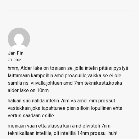
Jar-Fin
7.10.2021
hmm, Alder lake on tosiaan se, jolla intelin pitäisi pystyä
laittamaan kampoihin amd prossuille,vaikka se ei ole
samlla ns. viivalla,johtuen amd 7nm tekniikasta,koska
alder lake on 10nm
haluan siis nähdä intelin 7nm vs amd 7nm prossut
vastakkain,joka tapahtunee pian,silloin lopullinen ehta
vertus saadaan esille.
meinaan vaan että alussa kun amd elvisteli 7nm
tekniikallaan intelille, oli intelillä 14nm prossu…huh!