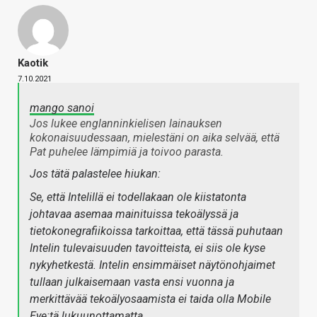
Kaotik
7.10.2021
mango sanoi
Jos lukee englanninkielisen lainauksen
kokonaisuudessaan, mielestäni on aika selvää, että
Pat puhelee lämpimiä ja toivoo parasta.
Jos tätä palastelee hiukan:
Se, että Intelillä ei todellakaan ole kiistatonta
johtavaa asemaa mainituissa tekoälyssä ja
tietokonegrafiikoissa tarkoittaa, että tässä puhutaan
Intelin tulevaisuuden tavoitteista, ei siis ole kyse
nykyhetkestä. Intelin ensimmäiset näytönohjaimet
tullaan julkaisemaan vasta ensi vuonna ja
merkittävää tekoälyosaamista ei taida olla Mobile
Eye:tä lukuunottamatta.