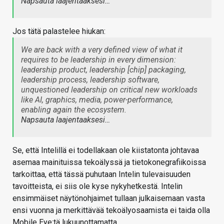
Napsauta laajentaaksesi…
Jos tätä palastelee hiukan:
We are back with a very defined view of what it
requires to be leadership in every dimension:
leadership product, leadership [chip] packaging,
leadership process, leadership software,
unquestioned leadership on critical new workloads
like AI, graphics, media, power-performance,
enabling again the ecosystem.
Napsauta laajentaaksesi…
Se, että Intelillä ei todellakaan ole kiistatonta johtavaa
asemaa mainituissa tekoälyssä ja tietokonegrafiikoissa
tarkoittaa, että tässä puhutaan Intelin tulevaisuuden
tavoitteista, ei siis ole kyse nykyhetkestä. Intelin
ensimmäiset näytönohjaimet tullaan julkaisemaan vasta
ensi vuonna ja merkittävää tekoälyosaamista ei taida olla
Mobile Eye:tä lukuunottamatta.