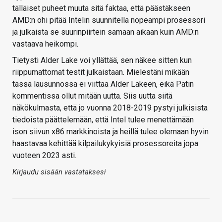
tälläiset puheet muuta sitä faktaa, että päästäkseen
AMD:n ohi pitää Intelin suunnitella nopeampi prosessori
ja julkaista se suurinpiirtein samaan aikaan kuin AMD:n
vastaava heikompi.
Tietysti Alder Lake voi yllättää, sen näkee sitten kun
riippumattomat testit julkaistaan. Mielestäni mikään
tässä lausunnossa ei viittaa Alder Lakeen, eikä Patin
kommentissa ollut mitään uutta. Siis uutta siitä
näkökulmasta, että jo vuonna 2018-2019 pystyi julkisista
tiedoista päättelemään, että Intel tulee menettämään
ison siivun x86 markkinoista ja heillä tulee olemaan hyvin
haastavaa kehittää kilpailukykyisiä prosessoreita jopa
vuoteen 2023 asti.
Kirjaudu sisään vastataksesi