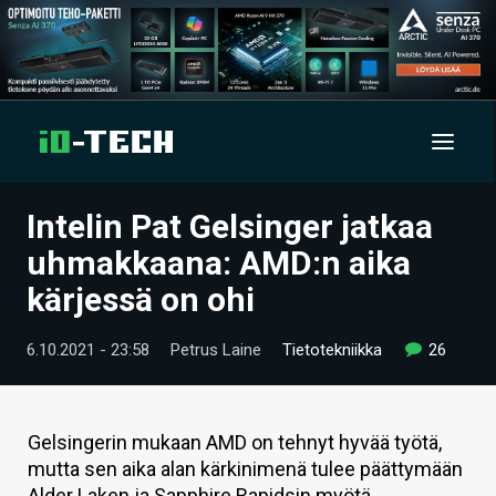
Intelin Pat Gelsinger jatkaa
UUTISET
uhmakkaana: AMD:n aika
ARTIKKELIT
kärjessä on ohi
VIDEOT
6.10.2021 - 23:58
Petrus Laine
Tietotekniikka
26
TECHBBS
TIETOA
Gelsingerin mukaan AMD on tehnyt hyvää työtä,
mutta sen aika alan kärkinimenä tulee päättymään
HINTA.FI
Alder Laken ja Sapphire Rapidsin myötä.