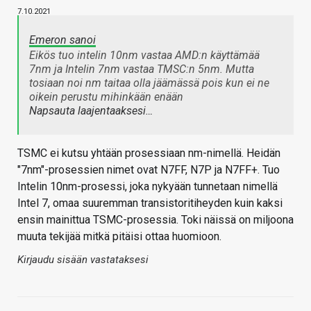
7.10.2021
Emeron sanoi
Eikös tuo intelin 10nm vastaa AMD:n käyttämää
7nm ja Intelin 7nm vastaa TMSC:n 5nm. Mutta
tosiaan noi nm taitaa olla jäämässä pois kun ei ne
oikein perustu mihinkään enään
Napsauta laajentaaksesi…
TSMC ei kutsu yhtään prosessiaan nm-nimellä. Heidän
"7nm"-prosessien nimet ovat N7FF, N7P ja N7FF+. Tuo
Intelin 10nm-prosessi, joka nykyään tunnetaan nimellä
Intel 7, omaa suuremman transistoritiheyden kuin kaksi
ensin mainittua TSMC-prosessia. Toki näissä on miljoona
muuta tekijää mitkä pitäisi ottaa huomioon.
Kirjaudu sisään vastataksesi