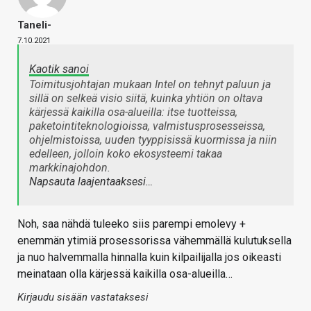
Taneli-
7.10.2021
Kaotik sanoi
Toimitusjohtajan mukaan Intel on tehnyt paluun ja
sillä on selkeä visio siitä, kuinka yhtiön on oltava
kärjessä kaikilla osa-alueilla: itse tuotteissa,
paketointiteknologioissa, valmistusprosesseissa,
ohjelmistoissa, uuden tyyppisissä kuormissa ja niin
edelleen, jolloin koko ekosysteemi takaa
markkinajohdon.
Napsauta laajentaaksesi…
Noh, saa nähdä tuleeko siis parempi emolevy +
enemmän ytimiä prosessorissa vähemmällä kulutuksella
ja nuo halvemmalla hinnalla kuin kilpailijalla jos oikeasti
meinataan olla kärjessä kaikilla osa-alueilla…
Kirjaudu sisään vastataksesi