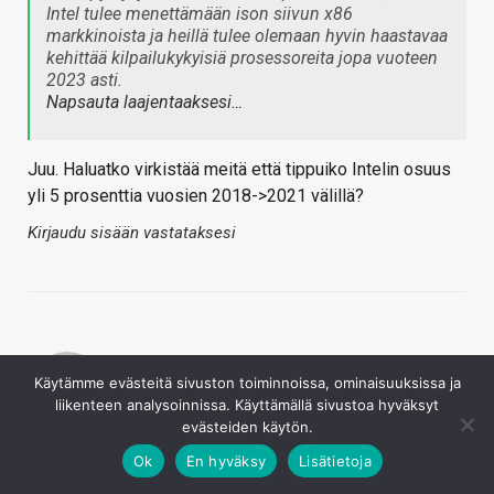
Intel tulee menettämään ison siivun x86
markkinoista ja heillä tulee olemaan hyvin haastavaa
kehittää kilpailukykyisiä prosessoreita jopa vuoteen
2023 asti.
Napsauta laajentaaksesi…
Juu. Haluatko virkistää meitä että tippuiko Intelin osuus
yli 5 prosenttia vuosien 2018->2021 välillä?
Kirjaudu sisään vastataksesi
Käytämme evästeitä sivuston toiminnoissa, ominaisuuksissa ja
liikenteen analysoinnissa. Käyttämällä sivustoa hyväksyt
evästeiden käytön.
Mango
Ok
En hyväksy
Lisätietoja
7.10.2021