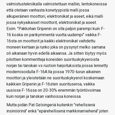
valmistustekniikalla valmistettuun malliin, lentokoneissa
että otetaan vanhasta konetyypistä malli jossa
alkuperäinen moottori, elektroniikat ja aseet, eikä malli
jossa nykyaikaiset moottorit, elektroniikat ja aseet.
Esim. "Pakkohan Gripenin on olla paljon parempi kuin F-
16 koska on parikymmentä vuotta uudempi" vaikka F-
16sta on moottorit ja kaikki elektroniikat vaihdettu
moneen kertaan ja runko joka on pysynyt melko samana
oli aikanaan hyvin edellä aikaansa. Ja sitten löytyy myös
pilottien kommentteja koneiden suorituskykyeroista
norjan tai tanskan vs ruotsin harjoituksista joissa lennetty
modernisoidulla F-16A:lla joissa 1970-luvun aikainen
moottori ja yleistetään ne suorituskykyerot koskemaan
kaikkien Gripenin ja F-16sten suorituseroa, vaikka
uusissa F-16ssa on 20-30% enemmän työntövoimaa
kuin norjan ja tanskan vanhoissa koneissa.
Mutta pidän Pat Gelsingeriä kuitenkin "rehellsienä
insinöörinä" enkä "epärehellisenä markkinamiehenä" joten