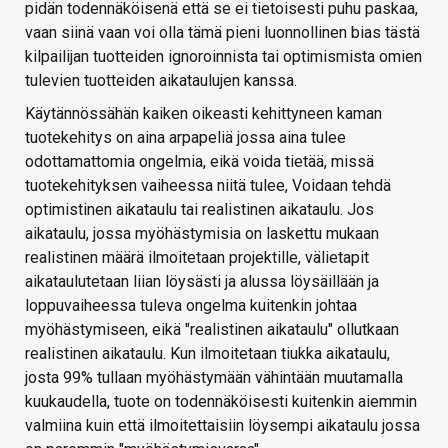
pidän todennäköisenä että se ei tietoisesti puhu paskaa,
vaan siinä vaan voi olla tämä pieni luonnollinen bias tästä
kilpailijan tuotteiden ignoroinnista tai optimismista omien
tulevien tuotteiden aikataulujen kanssa.
Käytännössähän kaiken oikeasti kehittyneen kaman
tuotekehitys on aina arpapeliä jossa aina tulee
odottamattomia ongelmia, eikä voida tietää, missä
tuotekehityksen vaiheessa niitä tulee, Voidaan tehdä
optimistinen aikataulu tai realistinen aikataulu. Jos
aikataulu, jossa myöhästymisia on laskettu mukaan
realistinen määrä ilmoitetaan projektille, välietapit
aikataulutetaan liian löysästi ja alussa löysäillään ja
loppuvaiheessa tuleva ongelma kuitenkin johtaa
myöhästymiseen, eikä "realistinen aikataulu" ollutkaan
realistinen aikataulu. Kun ilmoitetaan tiukka aikataulu,
josta 99% tullaan myöhästymään vähintään muutamalla
kuukaudella, tuote on todennäköisesti kuitenkin aiemmin
valmiina kuin että ilmoitettaisiin löysempi aikataulu jossa