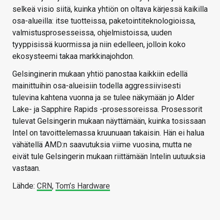
selkeä visio siitä, kuinka yhtiön on oltava kärjessä kaikilla
osa-alueilla: itse tuotteissa, paketointiteknologioissa,
valmistusprosesseissa, ohjelmistoissa, uuden
tyyppisissä kuormissa ja niin edelleen, jolloin koko
ekosysteemi takaa markkinajohdon.
Gelsinginerin mukaan yhtiö panostaa kaikkiin edellä
mainittuihin osa-alueisiin todella aggressiivisesti
tulevina kahtena vuonna ja se tulee näkymään jo Alder
Lake- ja Sapphire Rapids -prosessoreissa. Prosessorit
tulevat Gelsingerin mukaan näyttämään, kuinka tosissaan
Intel on tavoittelemassa kruunuaan takaisin. Hän ei halua
vähätellä AMD:n saavutuksia viime vuosina, mutta ne
eivät tule Gelsingerin mukaan riittämään Intelin uutuuksia
vastaan.
Lähde:
CRN
,
Tom’s Hardware