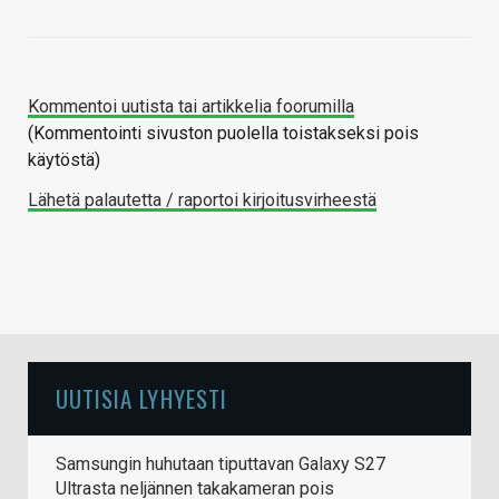
Kommentoi uutista tai artikkelia foorumilla
(Kommentointi sivuston puolella toistakseksi pois
käytöstä)
Lähetä palautetta / raportoi kirjoitusvirheestä
UUTISIA LYHYESTI
Samsungin huhutaan tiputtavan Galaxy S27
Ultrasta neljännen takakameran pois