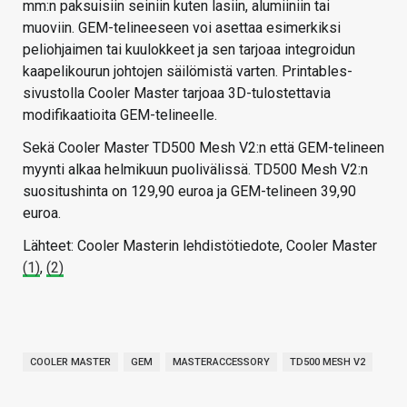
mm:n paksuisiin seiniin kuten lasiin, alumiiniin tai
muoviin. GEM-telineeseen voi asettaa esimerkiksi
peliohjaimen tai kuulokkeet ja sen tarjoaa integroidun
kaapelikourun johtojen säilömistä varten. Printables-
sivustolla Cooler Master tarjoaa 3D-tulostettavia
modifikaatioita GEM-telineelle.
Sekä Cooler Master TD500 Mesh V2:n että GEM-telineen
myynti alkaa helmikuun puolivälissä. TD500 Mesh V2:n
suositushinta on 129,90 euroa ja GEM-telineen 39,90
euroa.
Lähteet: Cooler Masterin lehdistötiedote, Cooler Master
(1)
,
(2)
COOLER MASTER
GEM
MASTERACCESSORY
TD500 MESH V2