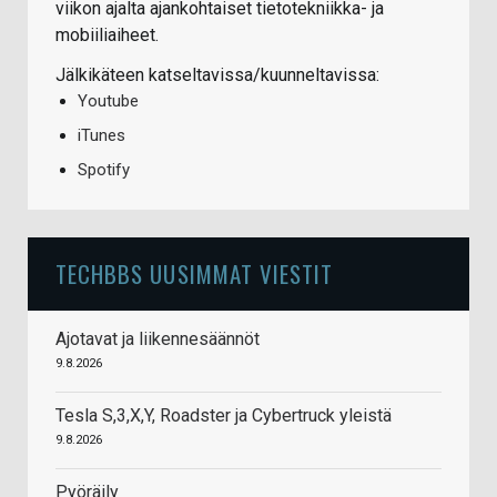
viikon ajalta ajankohtaiset tietotekniikka- ja
mobiiliaiheet.
Jälkikäteen katseltavissa/kuunneltavissa:
Youtube
iTunes
Spotify
TECHBBS UUSIMMAT VIESTIT
Ajotavat ja liikennesäännöt
9.8.2026
Tesla S,3,X,Y, Roadster ja Cybertruck yleistä
9.8.2026
Pyöräily