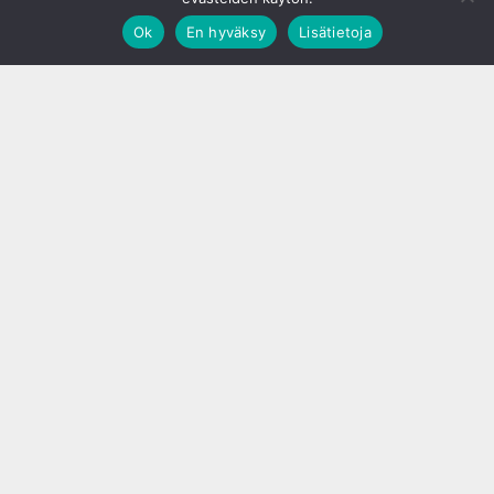
Ok
En hyväksy
Lisätietoja
;