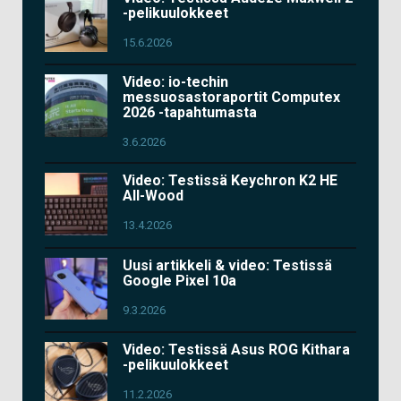
-pelikuulokkeet
15.6.2026
Video: io-techin
messuosastoraportit Computex
2026 -tapahtumasta
3.6.2026
Video: Testissä Keychron K2 HE
All-Wood
13.4.2026
Uusi artikkeli & video: Testissä
Google Pixel 10a
9.3.2026
Video: Testissä Asus ROG Kithara
-pelikuulokkeet
11.2.2026