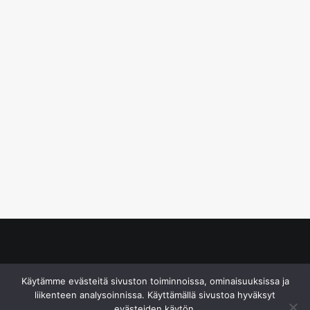
© S&J Media Oy
Käytämme evästeitä sivuston toiminnoissa, ominaisuuksissa ja
liikenteen analysoinnissa. Käyttämällä sivustoa hyväksyt
evästeiden käytön.