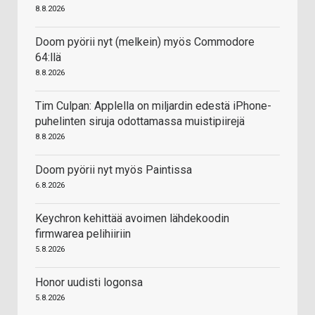
8.8.2026
Doom pyörii nyt (melkein) myös Commodore
64:llä
8.8.2026
Tim Culpan: Applella on miljardin edestä iPhone-
puhelinten siruja odottamassa muistipiirejä
8.8.2026
Doom pyörii nyt myös Paintissa
6.8.2026
Keychron kehittää avoimen lähdekoodin
firmwarea pelihiiriin
5.8.2026
Honor uudisti logonsa
5.8.2026