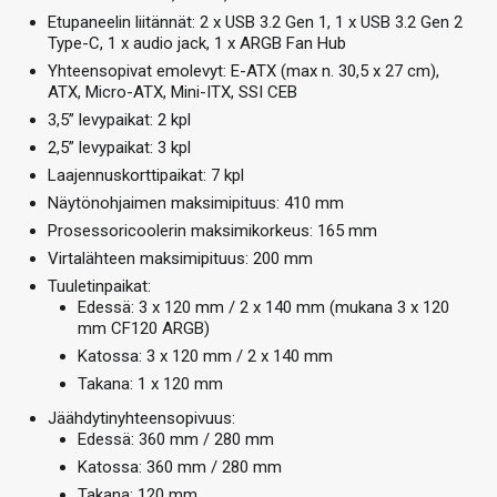
Etupaneelin liitännät: 2 x USB 3.2 Gen 1, 1 x USB 3.2 Gen 2
Type-C, 1 x audio jack, 1 x ARGB Fan Hub
Yhteensopivat emolevyt: E-ATX (max n. 30,5 x 27 cm),
ATX, Micro-ATX, Mini-ITX, SSI CEB
3,5” levypaikat: 2 kpl
2,5” levypaikat: 3 kpl
Laajennuskorttipaikat: 7 kpl
Näytönohjaimen maksimipituus: 410 mm
Prosessoricoolerin maksimikorkeus: 165 mm
Virtalähteen maksimipituus: 200 mm
Tuuletinpaikat:
Edessä: 3 x 120 mm / 2 x 140 mm (mukana 3 x 120
mm CF120 ARGB)
Katossa: 3 x 120 mm / 2 x 140 mm
Takana: 1 x 120 mm
Jäähdytinyhteensopivuus:
Edessä: 360 mm / 280 mm
Katossa: 360 mm / 280 mm
Takana: 120 mm