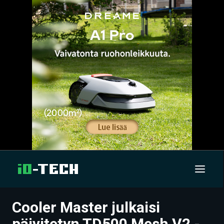
Cooler Master julkaisi
UUTISET
päivitetyn TD500 Mesh V2 -