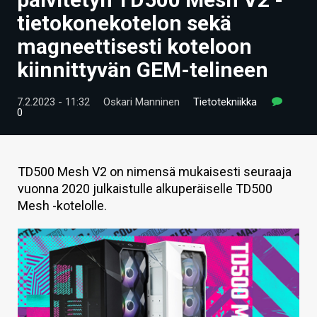
ARTIKKELIT
tietokonekotelon sekä
magneettisesti koteloon
VIDEOT
kiinnittyvän GEM-telineen
TECHBBS
7.2.2023 - 11:32
Oskari Manninen
Tietotekniikka
TIETOA
0
HINTA.FI
KAUPPA
TD500 Mesh V2 on nimensä mukaisesti seuraaja
vuonna 2020 julkaistulle alkuperäiselle TD500
VAIHDA TEEMA
Mesh -kotelolle.
HAKU