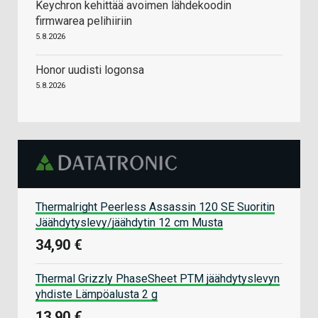
Keychron kehittää avoimen lähdekoodin
firmwarea pelihiiriin
5.8.2026
Honor uudisti logonsa
5.8.2026
Thermalright Peerless Assassin 120 SE Suoritin
Jäähdytyslevy/jäähdytin 12 cm Musta
34,90 €
Thermal Grizzly PhaseSheet PTM jäähdytyslevyn
yhdiste Lämpöalusta 2 g
13,90 €