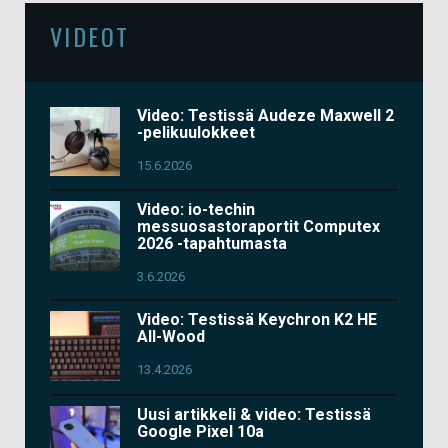
VIDEOT
Video: Testissä Audeze Maxwell 2
-pelikuulokkeet
15.6.2026
Video: io-techin
messuosastoraportit Computex
2026 -tapahtumasta
3.6.2026
Video: Testissä Keychron K2 HE
All-Wood
13.4.2026
Uusi artikkeli & video: Testissä
Google Pixel 10a