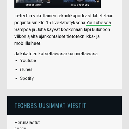
io-techin viikottainen tekniikkapodcast lähetetään
perjantaisin klo 15 live-lähetyksenä
YouTubessa
.
Sampsa ja Juha käyvät keskenään läpi kuluneen
viikon ajalta ajankohtaiset tietotekniikka- ja
mobiiliaiheet.
Jälkikäteen katseltavissa/kuunneltavissa:
Youtube
iTunes
Spotify
TECHBBS UUSIMMAT VIESTIT
Perunalastut
9.8.2026