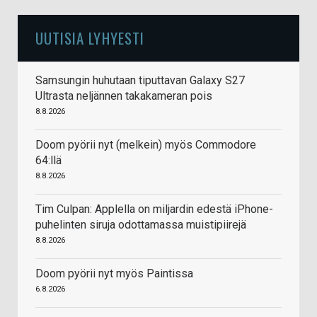
UUTISIA LYHYESTI
Samsungin huhutaan tiputtavan Galaxy S27
Ultrasta neljännen takakameran pois
8.8.2026
Doom pyörii nyt (melkein) myös Commodore
64:llä
8.8.2026
Tim Culpan: Applella on miljardin edestä iPhone-
puhelinten siruja odottamassa muistipiirejä
8.8.2026
Doom pyörii nyt myös Paintissa
6.8.2026