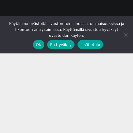
© S&J Media Oy
Käytämme evästeitä sivuston toiminnoissa, ominaisuuksissa ja
liikenteen analysoinnissa. Käyttämällä sivustoa hyväksyt
evästeiden käytön.
Ok
En hyväksy
Lisätietoja
;