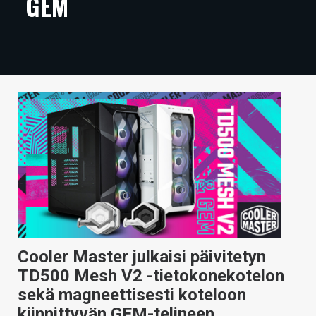
GEM
ARTIKKELIT
VIDEOT
TECHBBS
TIETOA
HINTA.FI
KAUPPA
VAIHDA TEEMA
Cooler Master julkaisi päivitetyn
HAKU
TD500 Mesh V2 -tietokonekotelon
sekä magneettisesti koteloon
kiinnittyvän GEM-telineen