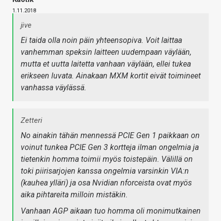
1.11.2018
jive
Ei taida olla noin päin yhteensopiva. Voit laittaa
vanhemman speksin laitteen uudempaan väylään,
mutta et uutta laitetta vanhaan väylään, ellei tukea
erikseen luvata. Ainakaan MXM kortit eivät toimineet
vanhassa väylässä.
Zetteri
No ainakin tähän mennessä PCIE Gen 1 paikkaan on
voinut tunkea PCIE Gen 3 kortteja ilman ongelmia ja
tietenkin homma toimii myös toistepäin. Välillä on
toki piirisarjojen kanssa ongelmia varsinkin VIA:n
(kauhea ylläri) ja osa Nvidian nforceista ovat myös
aika pihtareita milloin mistäkin.
Vanhaan AGP aikaan tuo homma oli monimutkainen