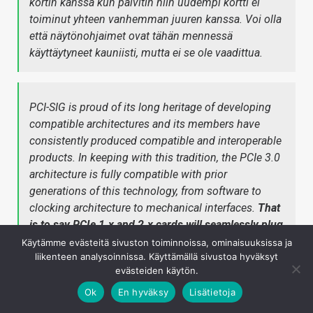
kortin kanssa kun päivitin niin uudempi kortti ei
toiminut yhteen vanhemman juuren kanssa. Voi olla
että näytönohjaimet ovat tähän mennessä
käyttäytyneet kauniisti, mutta ei se ole vaadittua.
PCI-SIG is proud of its long heritage of developing
compatible architectures and its members have
consistently produced compatible and interoperable
products. In keeping with this tradition, the PCIe 3.0
architecture is fully compatible with prior
generations of this technology, from software to
clocking architecture to mechanical interfaces.
That
is to say PCIe 1.x and 2.x cards will seamlessly plug
into PCIe 3.0-capable slots and operate at their
Käytämme evästeitä sivuston toiminnoissa, ominaisuuksissa ja
liikenteen analysoinnissa. Käyttämällä sivustoa hyväksyt
highest performance levels. Similarly, all PCIe 3.0
evästeiden käytön.
cards will plug into PCIe 1.x- and PCIe 2.x-capable
slots and operate at the highest performance levels
Ok
En hyväksy
Lisätietoja
supported by those configurations.