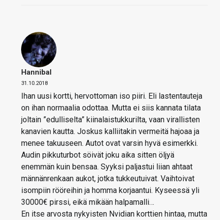
Hannibal
31.10.2018
Ihan uusi kortti, hervottoman iso piiri. Eli lastentauteja
on ihan normaalia odottaa. Mutta ei siis kannata tilata
joltain ”edulliselta” kiinalaistukkurilta, vaan virallisten
kanavien kautta. Joskus kalliitakin vermeitä hajoaa ja
menee takuuseen. Autot ovat varsin hyvä esimerkki.
Audin pikkuturbot söivät joku aika sitten öljyä
enemmän kuin bensaa. Syyksi paljastui liian ahtaat
männänrenkaan aukot, jotka tukkeutuivat. Vaihtoivat
isompiin rööreihin ja homma korjaantui. Kyseessä yli
30000€ pirssi, eikä mikään halpamalli…
En itse arvosta nykyisten Nvidian korttien hintaa, mutta