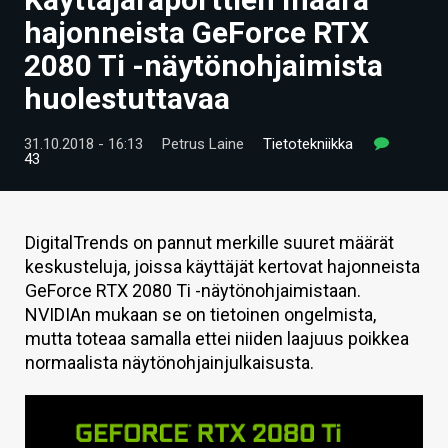
ARTIKKELIT
hajonneista GeForce RTX
2080 Ti -näytönohjaimista
VIDEOT
huolestuttavaa
TECHBBS
31.10.2018 - 16:13
Petrus Laine
Tietotekniikka
TIETOA
43
HINTA.FI
KAUPPA
DigitalTrends on pannut merkille suuret määrät
keskusteluja, joissa käyttäjät kertovat hajonneista
VAIHDA TEEMA
GeForce RTX 2080 Ti -näytönohjaimistaan.
NVIDIAn mukaan se on tietoinen ongelmista,
mutta toteaa samalla ettei niiden laajuus poikkea
normaalista näytönohjainjulkaisusta.
HAKU