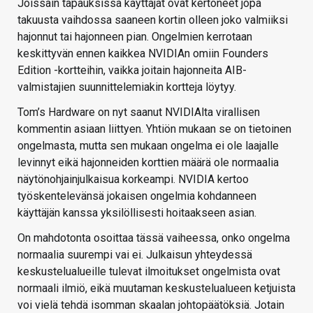
Joissain tapauksissa käyttäjät ovat kertoneet jopa
takuusta vaihdossa saaneen kortin olleen joko valmiiksi
hajonnut tai hajonneen pian. Ongelmien kerrotaan
keskittyvän ennen kaikkea NVIDIAn omiin Founders
Edition -kortteihin, vaikka joitain hajonneita AIB-
valmistajien suunnittelemiakin kortteja löytyy.
Tom’s Hardware on nyt saanut NVIDIAlta virallisen
kommentin asiaan liittyen. Yhtiön mukaan se on tietoinen
ongelmasta, mutta sen mukaan ongelma ei ole laajalle
levinnyt eikä hajonneiden korttien määrä ole normaalia
näytönohjainjulkaisua korkeampi. NVIDIA kertoo
työskentelevänsä jokaisen ongelmia kohdanneen
käyttäjän kanssa yksilöllisesti hoitaakseen asian.
On mahdotonta osoittaa tässä vaiheessa, onko ongelma
normaalia suurempi vai ei. Julkaisun yhteydessä
keskustelualueille tulevat ilmoitukset ongelmista ovat
normaali ilmiö, eikä muutaman keskustelualueen ketjuista
voi vielä tehdä isomman skaalan johtopäätöksiä. Jotain