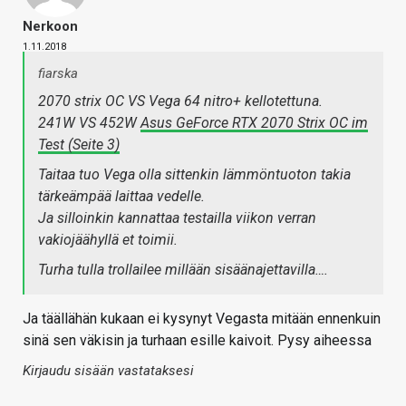
Nerkoon
1.11.2018
fiarska
2070 strix OC VS Vega 64 nitro+ kellotettuna.
241W VS 452W
Asus GeForce RTX 2070 Strix OC im
Test (Seite 3)
Taitaa tuo Vega olla sittenkin lämmöntuoton takia
tärkeämpää laittaa vedelle.
Ja silloinkin kannattaa testailla viikon verran
vakiojäähyllä et toimii.
Turha tulla trollailee millään sisäänajettavilla….
Ja täällähän kukaan ei kysynyt Vegasta mitään ennenkuin
sinä sen väkisin ja turhaan esille kaivoit. Pysy aiheessa
Kirjaudu sisään vastataksesi