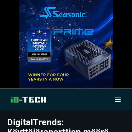
DigitalTrends:
UUTISET
Käyttäjäraporttien määrä