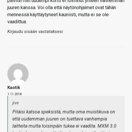
päivitin niin uudempi kortti ei toiminut yhteen vanhemman
juuren kanssa. Voi olla että näytönohjaimet ovat tähän
mennessä käyttäytyneet kauniisti, mutta ei se ole
vaadittua.
Kirjaudu sisään vastataksesi
Kaotik
1.11.2018
jive
Pitäisi katsoa speksistä, mutta oma muistikuva on
että uudemman juuren on tuettava vanhempia
laitteita mutta toisinpäin tukea ei vaadita. MXM 3.0