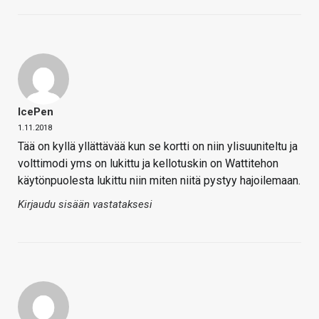
IcePen
1.11.2018
Tää on kyllä yllättävää kun se kortti on niin ylisuuniteltu ja
volttimodi yms on lukittu ja kellotuskin on Wattitehon
käytönpuolesta lukittu niin miten niitä pystyy hajoilemaan.
Kirjaudu sisään vastataksesi