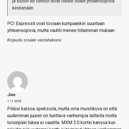
ja silloin eri versiot eivät oikein olleet yhteensopivia
keskenään.
PCI Expressit ovat tosiaan kumpaankin suuntaan
yhteensopivia, mutta vauhti menee hitaimman mukaan
Kirjaudu sisään vastataksesi
Jive
1.11.2018
Pitäisi katsoa speksistä, mutta oma muistikuva on että
uudemman juuren on tuettava vanhempia laitteita mutta
toisinpäin tukea ei vaadita. MXM 3.0 kortin kanssa kun