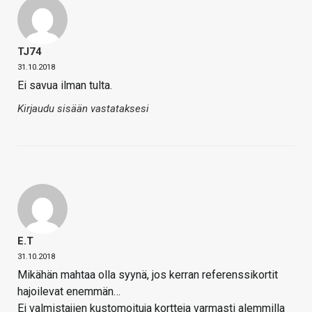
TJ74
31.10.2018
Ei savua ilman tulta.
Kirjaudu sisään vastataksesi
E.T
31.10.2018
Mikähän mahtaa olla syynä, jos kerran referenssikortit
hajoilevat enemmän…
Ei valmistajien kustomoituja kortteja varmasti alemmilla