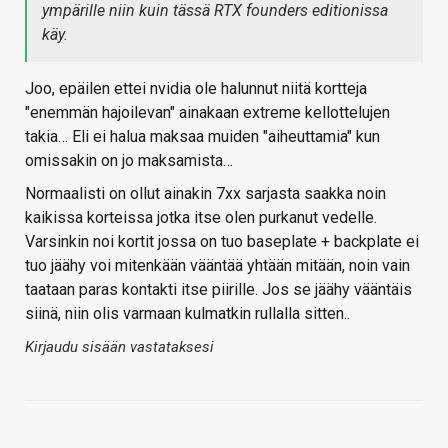
ympärille niin kuin tässä RTX founders editionissa
käy.
Joo, epäilen ettei nvidia ole halunnut niitä kortteja
"enemmän hajoilevan" ainakaan extreme kellottelujen
takia… Eli ei halua maksaa muiden "aiheuttamia" kun
omissakin on jo maksamista…
Normaalisti on ollut ainakin 7xx sarjasta saakka noin
kaikissa korteissa jotka itse olen purkanut vedelle.
Varsinkin noi kortit jossa on tuo baseplate + backplate ei
tuo jäähy voi mitenkään vääntää yhtään mitään, noin vain
taataan paras kontakti itse piirille. Jos se jäähy vääntäis
siinä, niin olis varmaan kulmatkin rullalla sitten..
Kirjaudu sisään vastataksesi