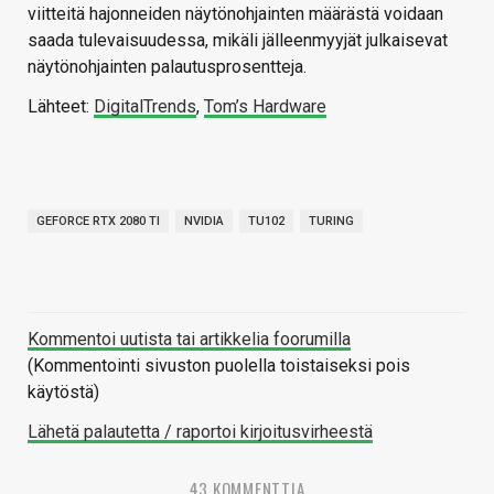
viitteitä hajonneiden näytönohjainten määrästä voidaan
saada tulevaisuudessa, mikäli jälleenmyyjät julkaisevat
näytönohjainten palautusprosentteja.
Lähteet:
DigitalTrends
,
Tom’s Hardware
GEFORCE RTX 2080 TI
NVIDIA
TU102
TURING
Kommentoi uutista tai artikkelia foorumilla
(Kommentointi sivuston puolella toistaiseksi pois
käytöstä)
Lähetä palautetta / raportoi kirjoitusvirheestä
43 KOMMENTTIA