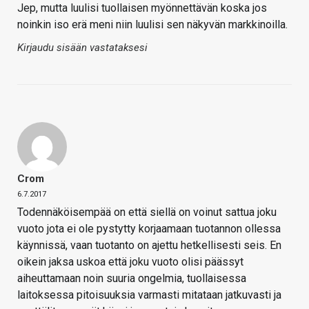
Jep, mutta luulisi tuollaisen myönnettävän koska jos
noinkin iso erä meni niin luulisi sen näkyvän markkinoilla.
Kirjaudu sisään vastataksesi
Crom
6.7.2017
Todennäköisempää on että siellä on voinut sattua joku
vuoto jota ei ole pystytty korjaamaan tuotannon ollessa
käynnissä, vaan tuotanto on ajettu hetkellisesti seis. En
oikein jaksa uskoa että joku vuoto olisi päässyt
aiheuttamaan noin suuria ongelmia, tuollaisessa
laitoksessa pitoisuuksia varmasti mitataan jatkuvasti ja