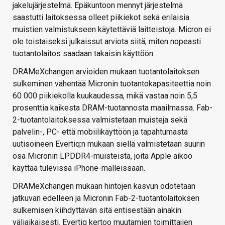
jakelujärjestelmä. Epäkuntoon mennyt järjestelmä
saastutti laitoksessa olleet piikiekot sekä erilaisia
muistien valmistukseen käytettäviä laitteistoja. Micron ei
ole toistaiseksi julkaissut arviota siitä, miten nopeasti
tuotantolaitos saadaan takaisin käyttöön.
DRAMeXchangen arvioiden mukaan tuotantolaitoksen
sulkeminen vähentää Micronin tuotantokapasiteettia noin
60 000 piikiekolla kuukaudessa, mikä vastaa noin 5,5
prosenttia kaikesta DRAM-tuotannosta maailmassa. Fab-
2-tuotantolaitoksessa valmistetaan muisteja sekä
palvelin-, PC- että mobiilikäyttöön ja tapahtumasta
uutisoineen Evertiq:n mukaan siellä valmistetaan suurin
osa Micronin LPDDR4-muisteista, joita Apple aikoo
käyttää tulevissa iPhone-malleissaan.
DRAMeXchangen mukaan hintojen kasvun odotetaan
jatkuvan edelleen ja Micronin Fab-2-tuotantolaitoksen
sulkemisen kiihdyttävän sitä entisestään ainakin
väliaikaisesti. Evertiq kertoo muutamien toimittajien