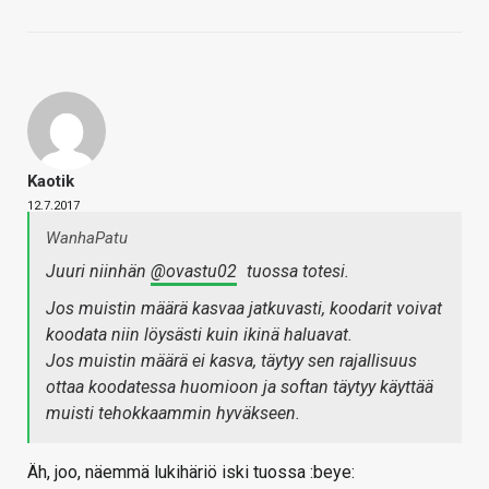
Kaotik
12.7.2017
WanhaPatu
Juuri niinhän
@ovastu02
tuossa totesi.
Jos muistin määrä kasvaa jatkuvasti, koodarit voivat
koodata niin löysästi kuin ikinä haluavat.
Jos muistin määrä ei kasva, täytyy sen rajallisuus
ottaa koodatessa huomioon ja softan täytyy käyttää
muisti tehokkaammin hyväkseen.
Äh, joo, näemmä lukihäriö iski tuossa :beye: