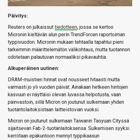
Päivitys:
Reuters on julkaissut
tiedotteen
, jossa se kertoo
Micronin kieltävän alun perin TrendForcen raportoiman
typpivuodon. Micronin mukaan tehtaalla tapahtui pieni
tarkemmin määrittelemätön välikohtaus, mutta tuotannon
odotetaan palautuvan normaaliksi pikavauhtia.
Alkuperäinen uutinen:
DRAM-muistien hinnat ovat nousseet hitaasti mutta
varmasti jo yli vuoden päivät. Ainakaan hetkeen hintojen
kasvuun ei näyttäisi olevan luvassa helpotusta, vaan
päinvastoin, sillä Micron on joutunut sulkemaan yhden
tuotantolaitoksistaan laitteistovian vuoksi.
Micron on joutunut sulkemaan Taiwanin Taoyuan Cityssä
sijaitsevan Fab-2-tuotanlaitoksensa. Sulkemisen syyksi
kerrotaan epäkuntoon mennyt typpikaasun