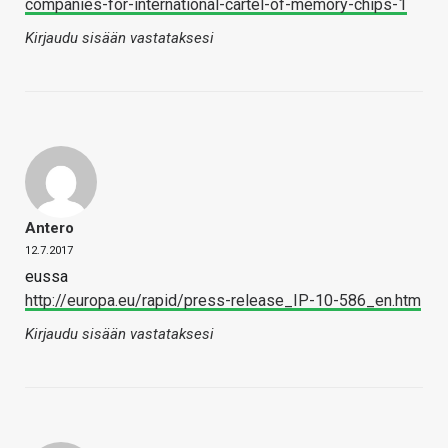
companies-for-international-cartel-of-memory-chips-1
Kirjaudu sisään vastataksesi
Antero
12.7.2017
eussa
http://europa.eu/rapid/press-release_IP-10-586_en.htm
Kirjaudu sisään vastataksesi