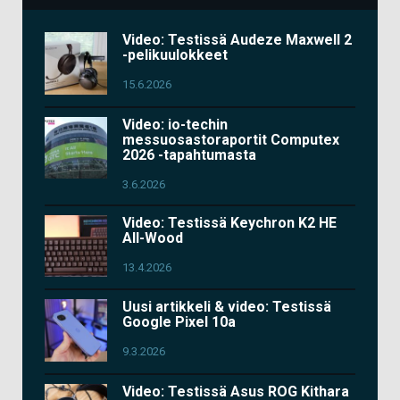
Video: Testissä Audeze Maxwell 2
-pelikuulokkeet
15.6.2026
Video: io-techin
messuosastoraportit Computex
2026 -tapahtumasta
3.6.2026
Video: Testissä Keychron K2 HE
All-Wood
13.4.2026
Uusi artikkeli & video: Testissä
Google Pixel 10a
9.3.2026
Video: Testissä Asus ROG Kithara