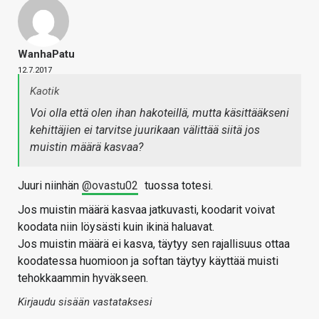
WanhaPatu
12.7.2017
Kaotik
Voi olla että olen ihan hakoteillä, mutta käsittääkseni
kehittäjien ei tarvitse juurikaan välittää siitä jos
muistin määrä kasvaa?
Juuri niinhän
@ovastu02
tuossa totesi.
Jos muistin määrä kasvaa jatkuvasti, koodarit voivat
koodata niin löysästi kuin ikinä haluavat.
Jos muistin määrä ei kasva, täytyy sen rajallisuus ottaa
koodatessa huomioon ja softan täytyy käyttää muisti
tehokkaammin hyväkseen.
Kirjaudu sisään vastataksesi