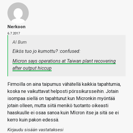
Nerkoon
6.7.2017
Al Bum
Eikös tuo jo kumottu? :confused:
Micron says operations at Taiwan plant recovering
after output hiccup
Firmoilla on aina taipumus vähätellä kaikkia tapahtumia,
koska ne vaikuttavat helposti pörssikursseihin. Jotain
isompaa siellä on tapahtunut kun Micronkin myöntää
jotain olleen, mutta siitä menikö tuotanto oikeasti
haaskuulle ei osaa sanoa kuin MIcron itse ja sitä se ei
kerro kuin pakon edessä.
Kirjaudu sisään vastataksesi