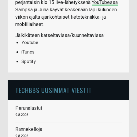
perjantaisin klo 15 live-lähetyksenä
YouTubessa
.
Sampsa ja Juha käyvät keskenään läpi kuluneen
viikon ajalta ajankohtaiset tietotekniikka- ja
mobiiliaiheet.
Jälkikäteen katseltavissa/kuunneltavissa:
Youtube
iTunes
Spotify
TECHBBS UUSIMMAT VIESTIT
Perunalastut
9.8.2026
Rannekelloja
9.8.2026