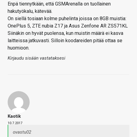
Enpä tiennytkään, että GSMArenalla on tuollainen
hakutyökalu, kätevää.
On siellä tosiaan kolme puhelinta joissa on 8GB muistia:
OnePlus 5, ZTE nubia Z17 ja Asus Zenfone AR ZS571KL
Siinäkin on hyvät puolensa, kun muistin määrä ei kasva
laitteissa jatkuvasti. Silloin koodareiden pitää ottaa se
huomioon.
Kirjaudu sisään vastataksesi
Kaotik
10.7.2017
ovastu02