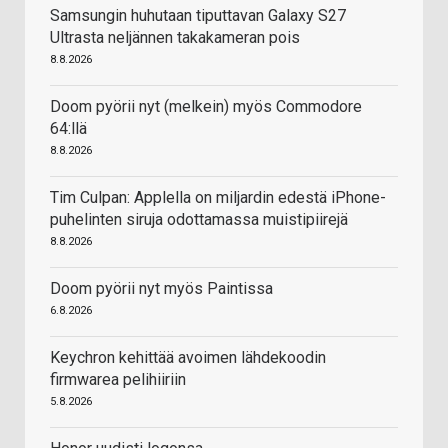
Samsungin huhutaan tiputtavan Galaxy S27
Ultrasta neljännen takakameran pois
8.8.2026
Doom pyörii nyt (melkein) myös Commodore
64:llä
8.8.2026
Tim Culpan: Applella on miljardin edestä iPhone-
puhelinten siruja odottamassa muistipiirejä
8.8.2026
Doom pyörii nyt myös Paintissa
6.8.2026
Keychron kehittää avoimen lähdekoodin
firmwarea pelihiiriin
5.8.2026