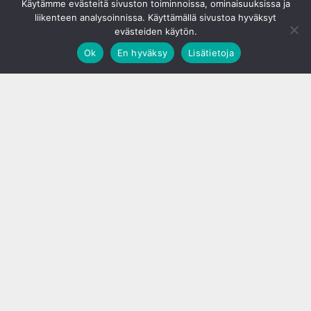
Käytämme evästeitä sivuston toiminnoissa, ominaisuuksissa ja
liikenteen analysoinnissa. Käyttämällä sivustoa hyväksyt
evästeiden käytön.
Ok
En hyväksy
Lisätietoja
;