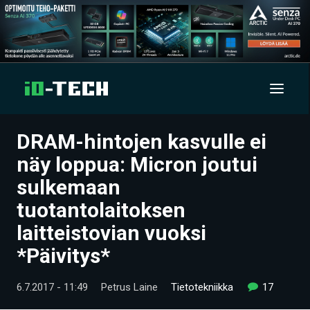
DRAM-hintojen kasvulle ei
UUTISET
näy loppua: Micron joutui
ARTIKKELIT
sulkemaan
tuotantolaitoksen
VIDEOT
laitteistovian vuoksi
TECHBBS
*Päivitys*
TIETOA
6.7.2017 - 11:49
Petrus Laine
Tietotekniikka
17
HINTA.FI