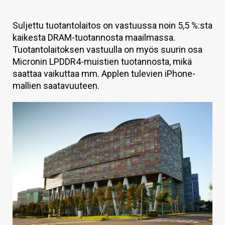
KAUPPA
Suljettu tuotantolaitos on vastuussa noin 5,5 %:sta
VAIHDA TEEMA
kaikesta DRAM-tuotannosta maailmassa.
Tuotantolaitoksen vastuulla on myös suurin osa
Micronin LPDDR4-muistien tuotannosta, mikä
saattaa vaikuttaa mm. Applen tulevien iPhone-
HAKU
mallien saatavuuteen.