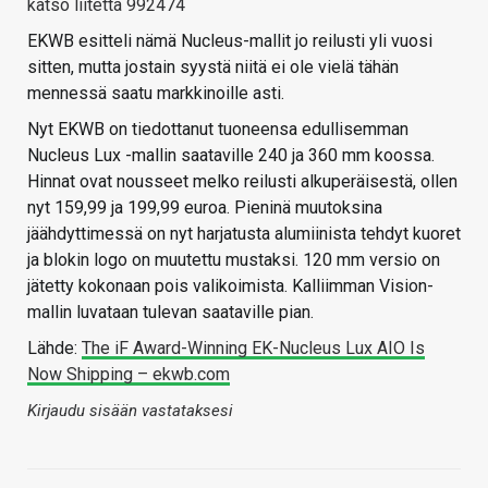
katso liitettä 992474
EKWB esitteli nämä Nucleus-mallit jo reilusti yli vuosi
sitten, mutta jostain syystä niitä ei ole vielä tähän
mennessä saatu markkinoille asti.
Nyt EKWB on tiedottanut tuoneensa edullisemman
Nucleus Lux -mallin saataville 240 ja 360 mm koossa.
Hinnat ovat nousseet melko reilusti alkuperäisestä, ollen
nyt 159,99 ja 199,99 euroa. Pieninä muutoksina
jäähdyttimessä on nyt harjatusta alumiinista tehdyt kuoret
ja blokin logo on muutettu mustaksi. 120 mm versio on
jätetty kokonaan pois valikoimista. Kalliimman Vision-
mallin luvataan tulevan saataville pian.
Lähde:
The iF Award-Winning EK-Nucleus Lux AIO Is
Now Shipping – ekwb.com
Kirjaudu sisään vastataksesi