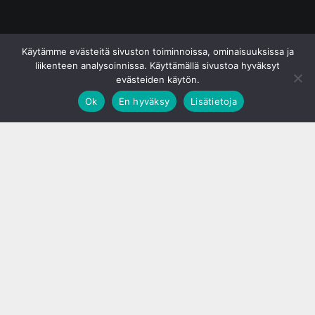
© S&J Media Oy
Käytämme evästeitä sivuston toiminnoissa, ominaisuuksissa ja
liikenteen analysoinnissa. Käyttämällä sivustoa hyväksyt
evästeiden käytön.
Ok
En hyväksy
Lisätietoja
;