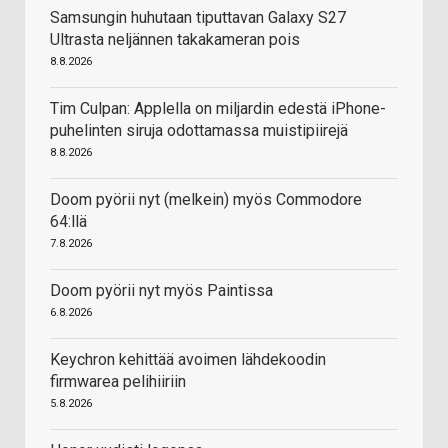
Samsungin huhutaan tiputtavan Galaxy S27
Ultrasta neljännen takakameran pois
8.8.2026
Tim Culpan: Applella on miljardin edestä iPhone-
puhelinten siruja odottamassa muistipiirejä
8.8.2026
Doom pyörii nyt (melkein) myös Commodore
64:llä
7.8.2026
Doom pyörii nyt myös Paintissa
6.8.2026
Keychron kehittää avoimen lähdekoodin
firmwarea pelihiiriin
5.8.2026