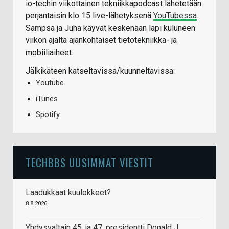
io-techin viikottainen tekniikkapodcast lähetetään
perjantaisin klo 15 live-lähetyksenä
YouTubessa
.
Sampsa ja Juha käyvät keskenään läpi kuluneen
viikon ajalta ajankohtaiset tietotekniikka- ja
mobiiliaiheet.
Jälkikäteen katseltavissa/kuunneltavissa:
Youtube
iTunes
Spotify
TECHBBS UUSIMMAT VIESTIT
Laadukkaat kuulokkeet?
8.8.2026
Yhdysvaltain 45. ja 47. presidentti Donald J.