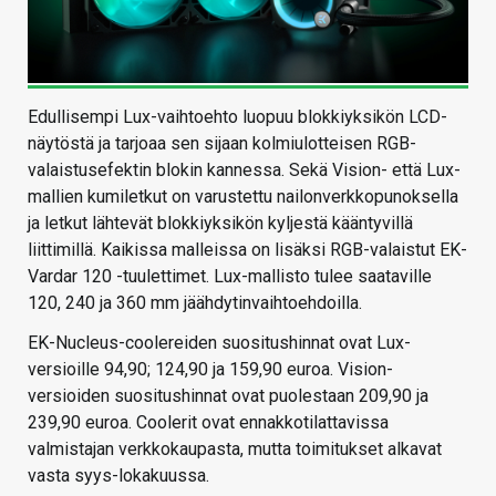
Edullisempi Lux-vaihtoehto luopuu blokkiyksikön LCD-
näytöstä ja tarjoaa sen sijaan kolmiulotteisen RGB-
valaistusefektin blokin kannessa. Sekä Vision- että Lux-
mallien kumiletkut on varustettu nailonverkkopunoksella
ja letkut lähtevät blokkiyksikön kyljestä kääntyvillä
liittimillä. Kaikissa malleissa on lisäksi RGB-valaistut EK-
Vardar 120 -tuulettimet. Lux-mallisto tulee saataville
120, 240 ja 360 mm jäähdytinvaihtoehdoilla.
EK-Nucleus-coolereiden suositushinnat ovat Lux-
versioille 94,90; 124,90 ja 159,90 euroa. Vision-
versioiden suositushinnat ovat puolestaan 209,90 ja
239,90 euroa. Coolerit ovat ennakkotilattavissa
valmistajan verkkokaupasta, mutta toimitukset alkavat
vasta syys-lokakuussa.