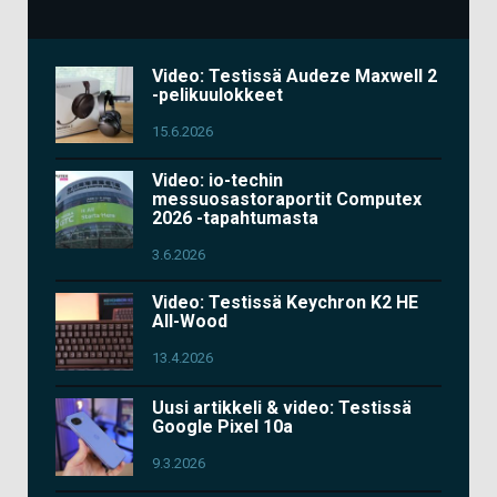
Video: Testissä Audeze Maxwell 2
-pelikuulokkeet
15.6.2026
Video: io-techin
messuosastoraportit Computex
2026 -tapahtumasta
3.6.2026
Video: Testissä Keychron K2 HE
All-Wood
13.4.2026
Uusi artikkeli & video: Testissä
Google Pixel 10a
9.3.2026