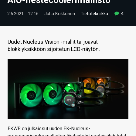
ARTIKKELIT
2.6.2021 - 12:16
Juha Kokkonen
Tietotekniikka
4
VIDEOT
TECHBBS
Uudet Nucleus Vision -mallit tarjoavat
TIETOA
blokkiyksikköön sijoitetun LCD-näytön.
HINTA.FI
KAUPPA
VAIHDA TEEMA
HAKU
EKWB on julkaissut uuden EK-Nucleus-
prosessoricoolerimalliston. Esitäytetyt nestejäähdytetyt