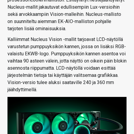
Nucleus-mallit jakautuvat edullisempiin Lux-versioihin
sekä arvokkaampiin Vision-malleihin. Nucleus-mallisto
on suunniteltu aiemman EK-AIO-malliston pohjalle
tarjoten lisää ominaisuuksia.
Kalliimmat Nucleus Vision -mallit tarjoavat LCD-näytöllä
varustetun pumppuyksikön kannen, jossa on lisäksi RGB-
valaistu EKWB-logo. Pumppuyksikön kannen asentoa voi
vaihtaa 90 asteen välein, jotta näyttö on oikein päin blokin
asennosta riippumatta. LCD-näytöllä voidaan esittää
järjestelmän tietoja tai käyttäjän valitsemaa grafiikkaa.
Vision-versio tulee aluksi saataville 240 ja 360 mm
jäähdyttimellä.