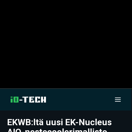
EKWB:ltä uusi EK-Nucleus
UUTISET
AIO-nestecoolerimallisto