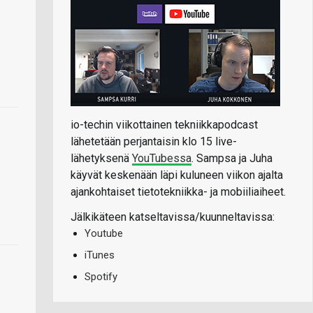
io-techin viikottainen tekniikkapodcast
lähetetään perjantaisin klo 15 live-
lähetyksenä
YouTubessa
. Sampsa ja Juha
käyvät keskenään läpi kuluneen viikon ajalta
ajankohtaiset tietotekniikka- ja mobiiliaiheet.
Jälkikäteen katseltavissa/kuunneltavissa:
Youtube
iTunes
Spotify