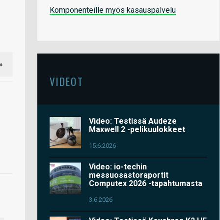
Komponenteille myös kasauspalvelu
»
VIDEOT
Video: Testissä Audeze
Maxwell 2 -pelikuulokkeet
15.6.2026
Video: io-techin
messuosastoraportit
Computex 2026 -tapahtumasta
3.6.2026