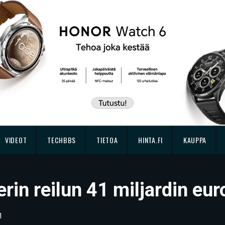
VIDEOT
TECHBBS
TIETOA
HINTA.FI
KAUPPA
rin reilun 41 miljardin eur
1