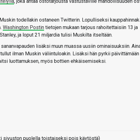
telyllä
, joka antaa ostotarjousta vastustaville mahdollisuuden os
n Muskin todellakin ostaneen Twitterin. Lopulliseksi kauppahinnak
a.
Washington Postin
tietojen mukaan tarjous rahoitettaisiin 13 ja
tanley, ja loput 21 miljardia tulisi Muskilta itseltään.
 sananvapauden lisäksi muun muassa uusiin ominaisuuksiin. Ain
tullut ilman Muskin väliintuloakin. Lisäksi hän pyrkii päivittämään
aitsi luottamuksen, myös bottien ehkäisemiseksi.
sivuston puolella toistaiseksi pois käytöstä)