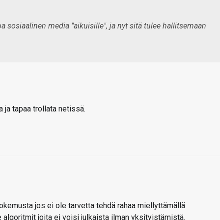
a sosiaalinen media "aikuisille", ja nyt sitä tulee hallitsemaan
 ja tapaa trollata netissä.
okemusta jos ei ole tarvetta tehdä rahaa miellyttämällä
algoritmit joita ei voisi julkaista ilman yksityistämistä.