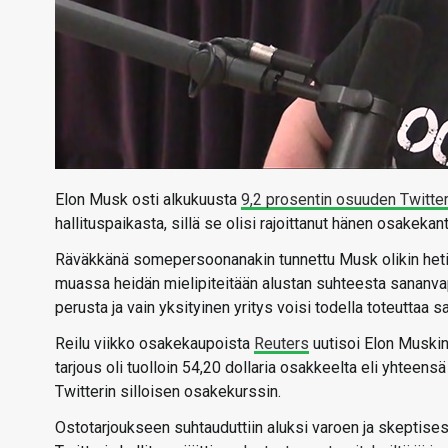
Elon Musk osti alkukuusta
9,2 prosentin osuuden Twitter
hallituspaikasta, sillä se olisi rajoittanut hänen osakek
Räväkkänä somepersoonanakin tunnettu Musk olikin heti 
muassa heidän mielipiteitään alustan suhteesta sanan
perusta ja vain yksityinen yritys voisi todella toteuttaa 
Reilu viikko osakekaupoista
Reuters
uutisoi Elon Muski
tarjous oli tuolloin 54,20 dollaria osakkeelta eli yhteensä 
Twitterin silloisen osakekurssin.
Ostotarjoukseen suhtauduttiin aluksi varoen ja skeptisest