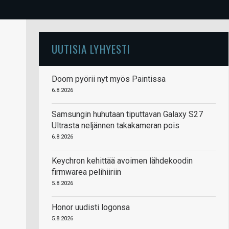
UUTISIA LYHYESTI
Doom pyörii nyt myös Paintissa
6.8.2026
Samsungin huhutaan tiputtavan Galaxy S27
Ultrasta neljännen takakameran pois
6.8.2026
Keychron kehittää avoimen lähdekoodin
firmwarea pelihiiriin
5.8.2026
Honor uudisti logonsa
5.8.2026