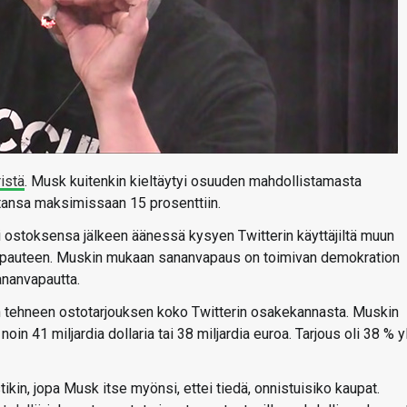
istä
. Musk kuitenkin kieltäytyi osuuden mahdollistamasta
antansa maksimissaan 15 prosenttiin.
ostoksensa jälkeen äänessä kysyen Twitterin käyttäjiltä muun
vapauteen. Muskin mukaan sananvapaus on toimivan demokration
sananvapautta.
n tehneen ostotarjouksen koko Twitterin osakekannasta. Muskin
noin 41 miljardia dollaria tai 38 miljardia euroa. Tarjous oli 38 % yl
ikin, jopa Musk itse myönsi, ettei tiedä, onnistuisiko kaupat.