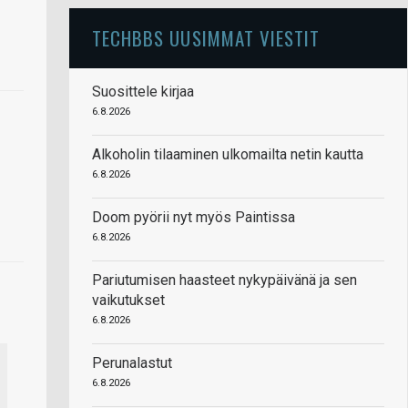
TECHBBS UUSIMMAT VIESTIT
Suosittele kirjaa
6.8.2026
Alkoholin tilaaminen ulkomailta netin kautta
6.8.2026
Doom pyörii nyt myös Paintissa
6.8.2026
Pariutumisen haasteet nykypäivänä ja sen
vaikutukset
6.8.2026
Perunalastut
6.8.2026