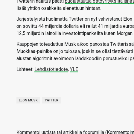
Twitterin hallitus päätti
puolustautua ostoyrityksiltä järjes
lisää yhtiön osakkeita alenettuun hintaan.
Järjestelyistä huolimatta Twitter on nyt vahvistanut Elo
on sovittu 44 miljardia dollaria eli reilut 41 miljardia euro
12,5 miljardin lainoilla investointipankeilta kuten Morgan S
Kauppojen toteuduttua Musk aikoo panostaa Twitterissä
Muokkaa-painike on jo tulossa, joskin se olisi tiettävästi 
alustan algoritmit avoimeen lähdekoodiin perustuviksi p
Lähteet:
Lehdistötiedote
,
YLE
ELON MUSK
TWITTER
Kommentoi uutista tai artikkelia foorumilla
(Kommentointi 