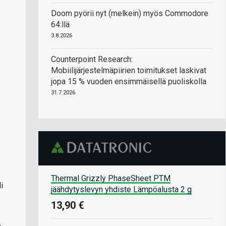
Doom pyörii nyt (melkein) myös Commodore
64:llä
3.8.2026
Counterpoint Research:
Mobiilijärjestelmäpiirien toimitukset laskivat
jopa 15 % vuoden ensimmäisellä puoliskolla
31.7.2026
Thermal Grizzly PhaseSheet PTM
i
jäähdytyslevyn yhdiste Lämpöalusta 2 g
13,90 €