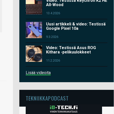
Video: Testissä Keychron K2 HE
All-Wood
13.4.2026
Uusi artikkeli & video: Testissä
Google Pixel 10a
9.3.2026
Video: Testissä Asus ROG
Kithara -pelikuulokkeet
11.2.2026
Lisää videoita
TEKNIIKKAPODCAST