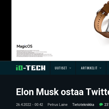
UUTISET
ARTIKKELIT
Elon Musk ostaa Twitte
26.4.2022 - 00:42
Petrus Laine
Tietotekniikka
23