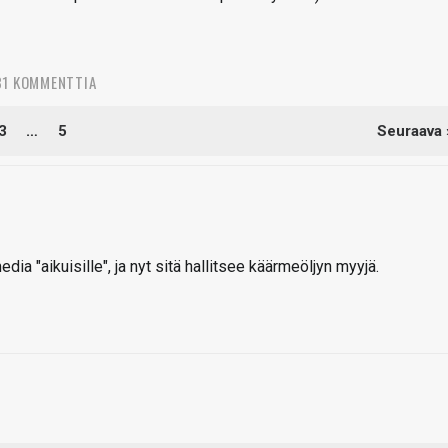
31 KOMMENTTIA
3
…
5
Seuraava 
edia "aikuisille", ja nyt sitä hallitsee käärmeöljyn myyjä.