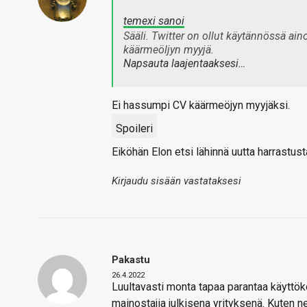
temexi sanoi
Sääli. Twitter on ollut käytännössä aino
käärmeöljyn myyjä.
Napsauta laajentaaksesi…
Ei hassumpi CV käärmeöjyn myyjäksi.
Spoileri
Eiköhän Elon etsi lähinnä uutta harrastusta
Kirjaudu sisään vastataksesi
Pakastu
26.4.2022
Luultavasti monta tapaa parantaa käyttök
mainostajia julkisena yrityksenä. Kuten ne 