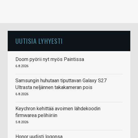
UUTISIA LYHYESTI
Doom pyörii nyt myös Paintissa
6.8.2026
Samsungin huhutaan tiputtavan Galaxy S27
Ultrasta neljännen takakameran pois
6.8.2026
Keychron kehittää avoimen lähdekoodin
firmwarea pelihiiriin
5.8.2026
Honor uudisti logonsa