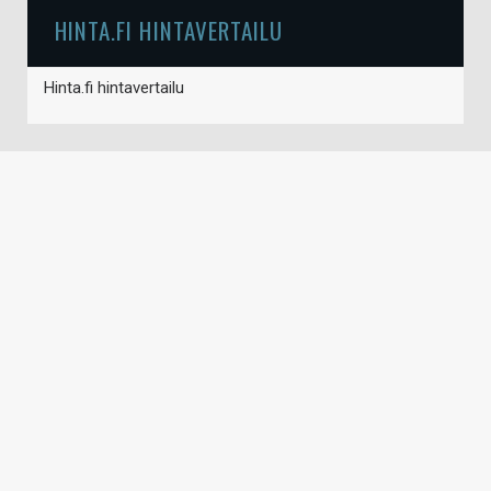
HINTA.FI HINTAVERTAILU
Hinta.fi hintavertailu