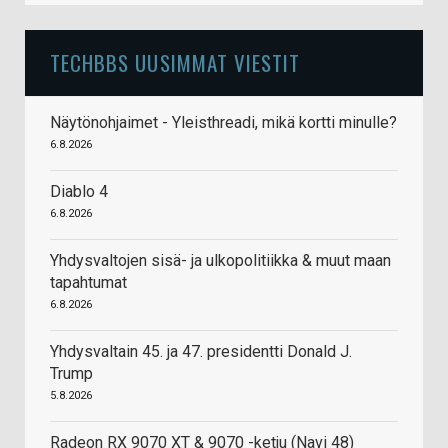
TECHBBS UUSIMMAT VIESTIT
Näytönohjaimet - Yleisthreadi, mikä kortti minulle?
6.8.2026
Diablo 4
6.8.2026
Yhdysvaltojen sisä- ja ulkopolitiikka & muut maan
tapahtumat
6.8.2026
Yhdysvaltain 45. ja 47. presidentti Donald J.
Trump
5.8.2026
Radeon RX 9070 XT & 9070 -ketju (Navi 48)