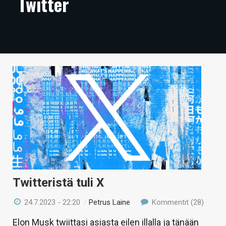
Twitter
ARTIKKELIT
VIDEOT
TECHBBS
TIETOA
HINTA.FI
KAUPPA
VAIHDA TEEMA
Twitteristä tuli X
HAKU
24.7.2023 - 22:20
/
Petrus Laine
Kommentit (28)
Elon Musk twiittasi asiasta eilen illalla ja tänään