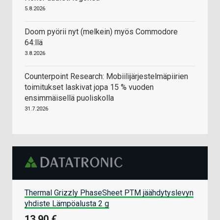
5.8.2026
Doom pyörii nyt (melkein) myös Commodore
64:llä
3.8.2026
Counterpoint Research: Mobiilijärjestelmäpiirien
toimitukset laskivat jopa 15 % vuoden
ensimmäisellä puoliskolla
31.7.2026
Thermal Grizzly PhaseSheet PTM jäähdytyslevyn
yhdiste Lämpöalusta 2 g
13,90 €