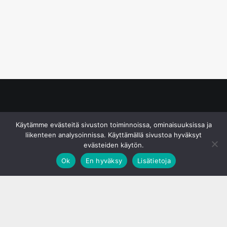
© S&J Media Oy
Käytämme evästeitä sivuston toiminnoissa, ominaisuuksissa ja
liikenteen analysoinnissa. Käyttämällä sivustoa hyväksyt
evästeiden käytön.
Ok
En hyväksy
Lisätietoja
;