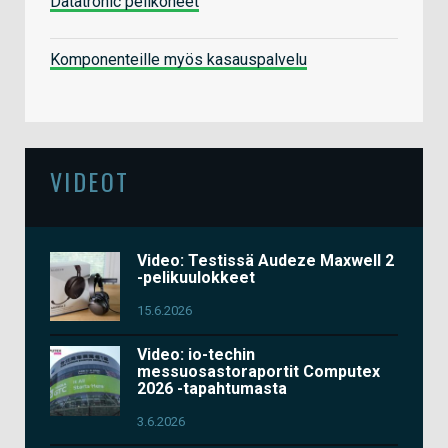
Datatronic pelikoneet
Komponenteille myös kasauspalvelu
VIDEOT
Video: Testissä Audeze Maxwell 2
-pelikuulokkeet
15.6.2026
Video: io-techin
messuosastoraportit Computex
2026 -tapahtumasta
3.6.2026