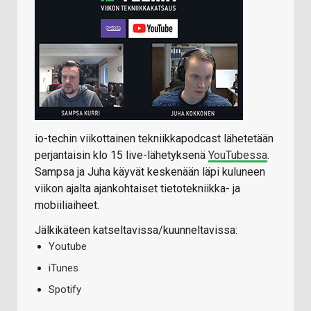
io-techin viikottainen tekniikkapodcast lähetetään
perjantaisin klo 15 live-lähetyksenä
YouTubessa
.
Sampsa ja Juha käyvät keskenään läpi kuluneen
viikon ajalta ajankohtaiset tietotekniikka- ja
mobiiliaiheet.
Jälkikäteen katseltavissa/kuunneltavissa:
Youtube
iTunes
Spotify