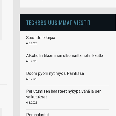
TECHBBS UUSIMMAT VIESTIT
Suosittele kirjaa
6.8.2026
Alkoholin tilaaminen ulkomailta netin kautta
6.8.2026
Doom pyörii nyt myös Paintissa
6.8.2026
Pariutumisen haasteet nykypäivänä ja sen
vaikutukset
6.8.2026
Perunalastut