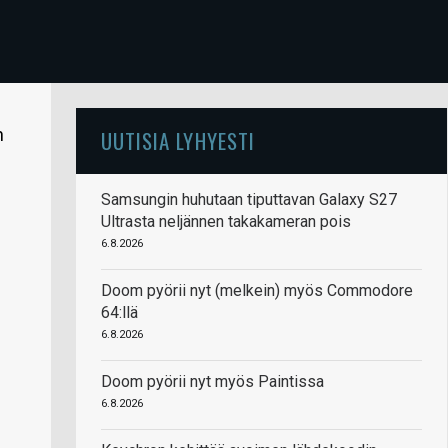
n
UUTISIA LYHYESTI
Samsungin huhutaan tiputtavan Galaxy S27
Ultrasta neljännen takakameran pois
6.8.2026
Doom pyörii nyt (melkein) myös Commodore
64:llä
6.8.2026
Doom pyörii nyt myös Paintissa
6.8.2026