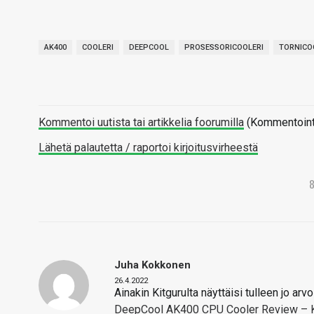
AK400
COOLERI
DEEPCOOL
PROSESSORICOOLERI
TORNICO
Kommentoi uutista tai artikkelia foorumilla
(Kommentointi 
Lähetä palautetta / raportoi kirjoitusvirheestä
Juha Kokkonen
26.4.2022
Ainakin Kitgurulta näyttäisi tulleen jo ar
DeepCool AK400 CPU Cooler Review – K