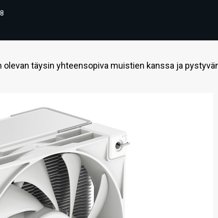
8
an olevan täysin yhteensopiva muistien kanssa ja pystyvä