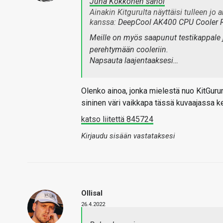
Juha Kokkonen sanoi
Ainakin Kitgurulta näyttäisi tulleen jo 
kanssa:
DeepCool AK400 CPU Cooler R
Meille on myös saapunut testikappale jo
perehtymään cooleriin.
Napsauta laajentaaksesi…
Olenko ainoa, jonka mielestä nuo KitGurun
sininen väri vaikkapa tässä kuvaajassa k
katso liitettä 845724
Kirjaudu sisään vastataksesi
Ollisal
26.4.2022