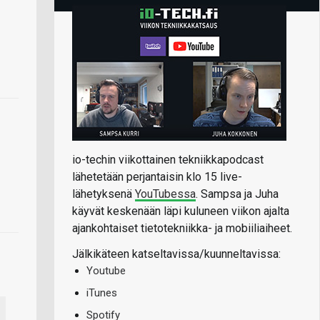
io-techin viikottainen tekniikkapodcast
lähetetään perjantaisin klo 15 live-
lähetyksenä
YouTubessa
. Sampsa ja Juha
käyvät keskenään läpi kuluneen viikon ajalta
ajankohtaiset tietotekniikka- ja mobiiliaiheet.
Jälkikäteen katseltavissa/kuunneltavissa:
Youtube
iTunes
Spotify