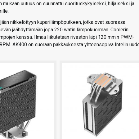
 mukaan uutuus on suunnattu suorituskykyiseksi, hiljaiseksi ja
lle.
ljään nikkelöityyn kuparilämpöputkeen, jotka ovat suorassa
nevän jäähdyttämään jopa 220 watin lämpökuorman. Coolerin
mpojen kanssa. Ilmaa liikutetaan rivaston läpi 120 mm:n PWM-
850 RPM. AK400 on suoraan pakkauksesta yhteensopiva Intelin uud