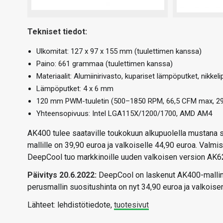
Tekniset tiedot:
Ulkomitat: 127 x 97 x 155 mm (tuulettimen kanssa)
Paino: 661 grammaa (tuulettimen kanssa)
Materiaalit: Alumiinirivasto, kupariset lämpöputket, nikkeli
Lämpöputket: 4 x 6 mm
120 mm PWM-tuuletin (500–1850 RPM, 66,5 CFM max, 2
Yhteensopivuus: Intel LGA115X/1200/1700, AMD AM4
AK400 tulee saataville toukokuun alkupuolella mustana 
mallille on 39,90 euroa ja valkoiselle 44,90 euroa. Valm
DeepCool tuo markkinoille uuden valkoisen version AK62
Päivitys 20.6.2022:
DeepCool on laskenut AK400-mallin
perusmallin suositushinta on nyt 34,90 euroa ja valkoise
Lähteet: lehdistötiedote,
tuotesivut