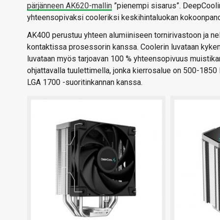
pärjänneen AK620-mallin
”pienempi sisarus”. DeepCoolin
yhteensopivaksi cooleriksi keskihintaluokan kokoonpanoi
AK400 perustuu yhteen alumiiniseen tornirivastoon ja ne
kontaktissa prosessorin kanssa. Coolerin luvataan kyke
luvataan myös tarjoavan 100 % yhteensopivuus muistika
ohjattavalla tuulettimella, jonka kierrosalue on 500-1
LGA 1700 -suoritinkannan kanssa.