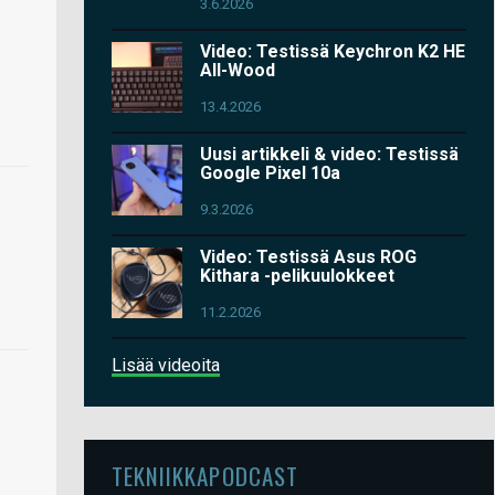
3.6.2026
Video: Testissä Keychron K2 HE
All-Wood
13.4.2026
Uusi artikkeli & video: Testissä
Google Pixel 10a
9.3.2026
Video: Testissä Asus ROG
Kithara -pelikuulokkeet
11.2.2026
Lisää videoita
:
TEKNIIKKAPODCAST