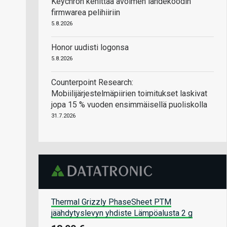
Keychron kehittää avoimen lähdekoodin
firmwarea pelihiiriin
5.8.2026
Honor uudisti logonsa
5.8.2026
Counterpoint Research:
Mobiilijärjestelmäpiirien toimitukset laskivat
jopa 15 % vuoden ensimmäisellä puoliskolla
31.7.2026
Thermal Grizzly PhaseSheet PTM
jäähdytyslevyn yhdiste Lämpöalusta 2 g