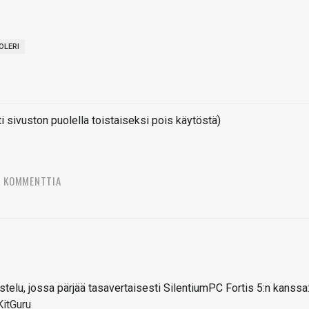
OLERI
sivuston puolella toistaiseksi pois käytöstä)
8 KOMMENTTIA
vostelu, jossa pärjää tasavertaisesti SilentiumPC Fortis 5:n kanssa
itGuru