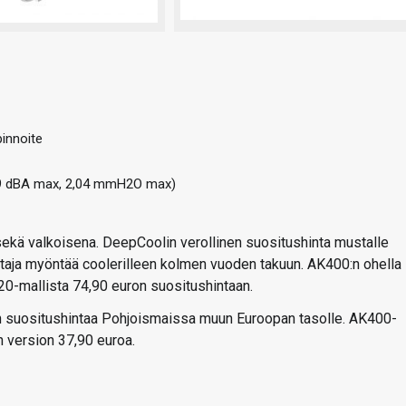
pinnoite
9 dBA max, 2,04 mmH2O max)
sekä valkoisena. DeepCoolin verollinen suositushinta mustalle
istaja myöntää coolerilleen kolmen vuoden takuun. AK400:n ohella
0-mallista 74,90 euron suositushintaan.
 suositushintaa Pohjoismaissa muun Euroopan tasolle. AK400-
n version 37,90 euroa.