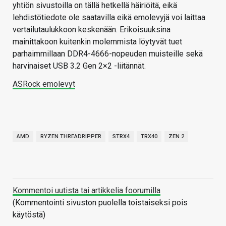
yhtiön sivustoilla on tällä hetkellä häiriöitä, eikä
lehdistötiedote ole saatavilla eikä emolevyjä voi laittaa
vertailutaulukkoon keskenään. Erikoisuuksina
mainittakoon kuitenkin molemmista löytyvät tuet
parhaimmillaan DDR4-4666-nopeuden muisteille sekä
harvinaiset USB 3.2 Gen 2×2 -liitännät.
ASRock emolevyt
AMD
RYZEN THREADRIPPER
STRX4
TRX40
ZEN 2
Kommentoi uutista tai artikkelia foorumilla
(Kommentointi sivuston puolella toistaiseksi pois
käytöstä)