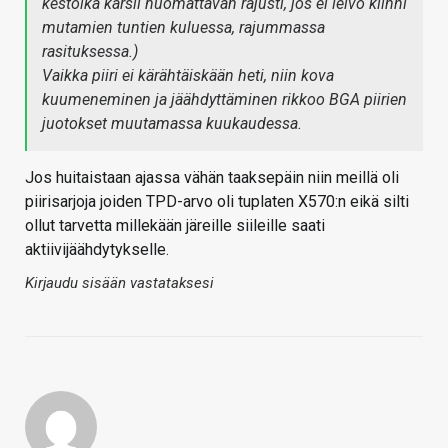
kestoikä kärsii huomattavan rajusti, jos ei leivo kiinni
mutamien tuntien kuluessa, rajummassa
rasituksessa.)
Vaikka piiri ei kärähtäiskään heti, niin kova
kuumeneminen ja jäähdyttäminen rikkoo BGA piirien
juotokset muutamassa kuukaudessa.
Jos huitaistaan ajassa vähän taaksepäin niin meillä oli
piirisarjoja joiden TPD-arvo oli tuplaten X570:n eikä silti
ollut tarvetta millekään järeille siileille saati
aktiivijäähdytykselle.
Kirjaudu sisään vastataksesi