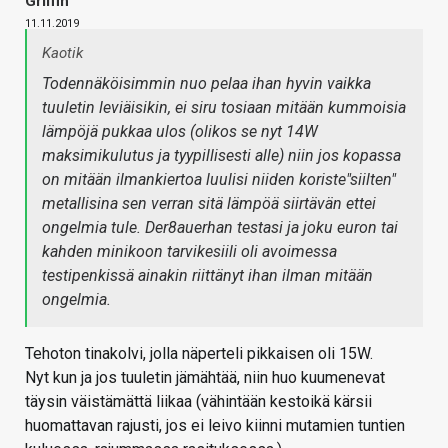
Griffin
11.11.2019
Kaotik
Todennäköisimmin nuo pelaa ihan hyvin vaikka
tuuletin leviäisikin, ei siru tosiaan mitään kummoisia
lämpöjä pukkaa ulos (olikos se nyt 14W
maksimikulutus ja tyypillisesti alle) niin jos kopassa
on mitään ilmankiertoa luulisi niiden koriste"siilten"
metallisina sen verran sitä lämpöä siirtävän ettei
ongelmia tule. Der8auerhan testasi ja joku euron tai
kahden minikoon tarvikesiili oli avoimessa
testipenkissä ainakin riittänyt ihan ilman mitään
ongelmia.
Tehoton tinakolvi, jolla näperteli pikkaisen oli 15W.
Nyt kun ja jos tuuletin jämähtää, niin huo kuumenevat
täysin väistämättä liikaa (vähintään kestoikä kärsii
huomattavan rajusti, jos ei leivo kiinni mutamien tuntien