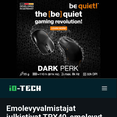
Emolevyvalmistajat
UUTISET
julkistivat TRX40-emolevyt