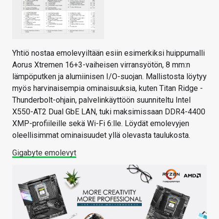
Yhtiö nostaa emolevyiltään esiin esimerkiksi huippumalli
Aorus Xtremen 16+3-vaiheisen virransyötön, 8 mm:n
lämpöputken ja alumiinisen I/O-suojan. Mallistosta löytyy
myös harvinaisempia ominaisuuksia, kuten Titan Ridge -
Thunderbolt-ohjain, palvelinkäyttöön suunniteltu Intel
X550-AT2 Dual GbE LAN, tuki maksimissaan DDR4-4400
XMP-profiileille sekä Wi-Fi 6:lle. Löydät emolevyjen
oleellisimmat ominaisuudet yllä olevasta taulukosta.
Gigabyte emolevyt