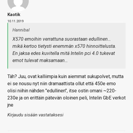
Kaotik
10.11.2019
Hannibal
X570 emoihin verrattuna suorastaan edullinen…
mikä kertoo tietysti enemmän x570 hinnoittelusta.
En jaksa edes kuvitella mitä Intelin pci 4.0 tukevat
emot tulevat maksamaan…
Täh? Juu, ovat kalliimpia kuin aiemmat sukupolvet, mutta
ei se nousu nyt niin dramaattista ollut että 450e emo
olisi niihin nähden "edullinen", itse ostin omani ~220-
230e ja on erittäin pätevän oloinen peli, Intelin GbE verkot
jne
Kirjaudu sisään vastataksesi