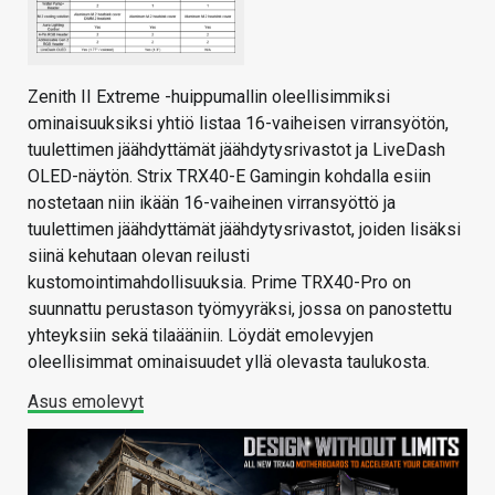
Zenith II Extreme -huippumallin oleellisimmiksi
ominaisuuksiksi yhtiö listaa 16-vaiheisen virransyötön,
tuulettimen jäähdyttämät jäähdytysrivastot ja LiveDash
OLED-näytön. Strix TRX40-E Gamingin kohdalla esiin
nostetaan niin ikään 16-vaiheinen virransyöttö ja
tuulettimen jäähdyttämät jäähdytysrivastot, joiden lisäksi
siinä kehutaan olevan reilusti
kustomointimahdollisuuksia. Prime TRX40-Pro on
suunnattu perustason työmyyräksi, jossa on panostettu
yhteyksiin sekä tilaääniin. Löydät emolevyjen
oleellisimmat ominaisuudet yllä olevasta taulukosta.
Asus emolevyt