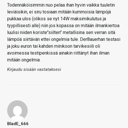
Todennäköisimmin nuo pelaa ihan hyvin vaikka tuuletin
leviäisikin, ei siru tosiaan mitään kummoisia lämpöjä
pukkaa ulos (olikos se nyt 14W maksimikulutus ja
tyypillisesti alle) niin jos kopassa on mitään ilmankiertoa
luulisi niiden koriste"siilten" metallisina sen verran sitä
lämpöä siirtävän ettei ongelmia tule. Der8auerhan testasi
ja joku euron tai kahden minikoon tarvikesiili oli
avoimessa testipenkissä ainakin riittänyt ihan ilman
mitään ongelmia.
Kirjaudu sisään vastataksesi
BladE_666