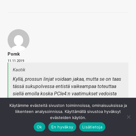
Pomk
11.11.2019
Kaotik
Kyllä, prossun linjat voidaan jakaa, mutta se on taas
tässä sukupolvessa entistä vaikeampaa toteuttaa
siellä emolla koska PCIe4:n vaatimukset vedoista
ovat tiukemmat kuin PCIe3:lla
Käytämme evästeitä sivuston toiminnoissa, ominaisuuksissa ja
liikenteen analysoinnissa. Käyttämällä sivustoa hyväksyt
Hyvin on onnistunu lähes kaikissa x570 emolevyissä.
evästeiden käytön.
Ok
En hyväksy
Lisätietoja
Kirjaudu sisään vastataksesi