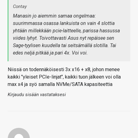
Contay
Manasin jo aiemmin samaa ongelmaa:
suurimmassa osassa lankuista on vain 4 slottia
yhtään millekkään pcie-laitteelle, parissa hassussa
viides lyhyt. Toivottavasti Asus nyt repäisee sen
Sage-tyylisen kuudella tai seitsämällä slotilla. Tai
edes neljä pitkää ja pari 4x. Voi voi.
Niissä on todennäköisesti 3x x16 + x8, johon menee
kaikki "yleiset PCIe-linjat", kaikki tuon jälkeen voi olla
max x4 ja syö samalla NVMe/SATA kapasiteettia
Kirjaudu sisään vastataksesi