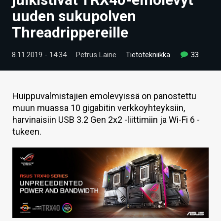
ARTIKKELIT
uuden sukupolven
Threadrippereille
VIDEOT
TECHBBS
8.11.2019 - 14:34
Petrus Laine
Tietotekniikka
33
TIETOA
HINTA.FI
Huippuvalmistajien emolevyissä on panostettu
muun muassa 10 gigabitin verkkoyhteyksiin,
KAUPPA
harvinaisiin USB 3.2 Gen 2x2 -liittimiin ja Wi-Fi 6 -
tukeen.
VAIHDA TEEMA
HAKU