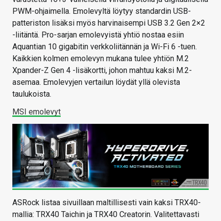
PWM-ohjaimella. Emolevyltä löytyy standardin USB-
patteriston lisäksi myös harvinaisempi USB 3.2 Gen 2×2
-liitäntä. Pro-sarjan emolevyistä yhtiö nostaa esiin
Aquantian 10 gigabitin verkkoliitännän ja Wi-Fi 6 -tuen.
Kaikkien kolmen emolevyn mukana tulee yhtiön M.2
Xpander-Z Gen 4 -lisäkortti, johon mahtuu kaksi M.2-
asemaa. Emolevyjen vertailun löydät yllä olevista
taulukoista.
MSI emolevyt
ASRock listaa sivuillaan maltillisesti vain kaksi TRX40-
mallia: TRX40 Taichin ja TRX40 Creatorin. Valitettavasti