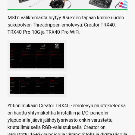
MSI:n valikoimasta löytyy Asuksen tapaan kolme uuden
sukupolven Threadripper-emolevyä: Creator TRX40,
TRX40 Pro 10G ja TRX40 Pro WiFi.
Yhtiön mukaan Creator TRX40 -emolevyn muotokielessä
on haettu yhtymäkohtia kristalliin ja I/O-paneelin
yläpuolelle jäävä jäähdytysrivasto onkin varustettu
kristallimaisella RGB-valaistuksella. Creator on
varustettu 16+3-vaiheisella virransyötöllä ja digitaalisella