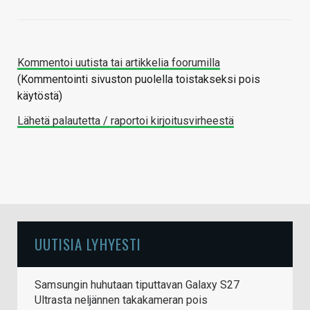
Kommentoi uutista tai artikkelia foorumilla
(Kommentointi sivuston puolella toistakseksi pois
käytöstä)
Lähetä palautetta / raportoi kirjoitusvirheestä
UUTISIA LYHYESTI
Samsungin huhutaan tiputtavan Galaxy S27
Ultrasta neljännen takakameran pois