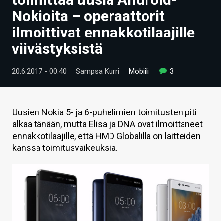
ARTIKKELIT
Nokioita – operaattorit
ilmoittivat ennakkotilaajille
VIDEOT
viivästyksistä
TECHBBS
20.6.2017 - 00:40
Sampsa Kurri
Mobiili
3
TIETOA
HINTA.FI
Uusien Nokia 5- ja 6-puhelimien toimitusten piti
KAUPPA
alkaa tänään, mutta Elisa ja DNA ovat ilmoittaneet
ennakkotilaajille, että HMD Globalilla on laitteiden
VAIHDA TEEMA
kanssa toimitusvaikeuksia.
HAKU