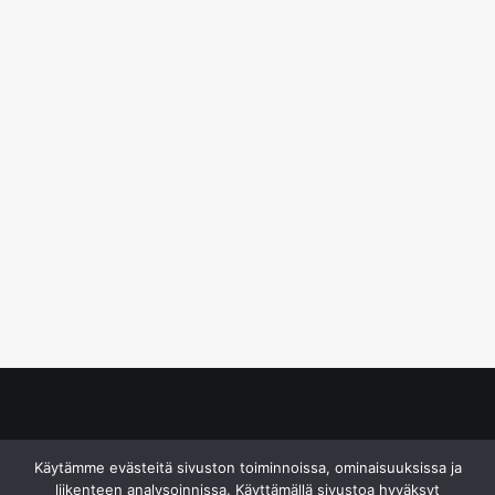
© S&J Media Oy
Käytämme evästeitä sivuston toiminnoissa, ominaisuuksissa ja
liikenteen analysoinnissa. Käyttämällä sivustoa hyväksyt