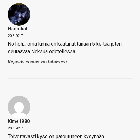
Hannibal
20.6.2017
No höh… oma lumia on kaatunut tänään 5 kertaa joten
seuraavaa Noksua odotellessa.
Kirjaudu sisään vastataksesi
Kime1980
20.6.2017
Toivottavasti kyse on patoutuneen kysynnän