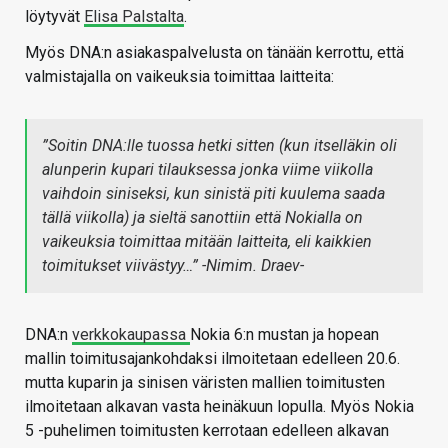
löytyvät
Elisa Palstalta
.
Myös DNA:n asiakaspalvelusta on tänään kerrottu, että
valmistajalla on vaikeuksia toimittaa laitteita:
”Soitin DNA:lle tuossa hetki sitten (kun itselläkin oli
alunperin kupari tilauksessa jonka viime viikolla
vaihdoin siniseksi, kun sinistä piti kuulema saada
tällä viikolla) ja sieltä sanottiin että Nokialla on
vaikeuksia toimittaa mitään laitteita, eli kaikkien
toimitukset viivästyy…” -Nimim. Draev-
DNA:n
verkkokaupassa
Nokia 6:n mustan ja hopean
mallin toimitusajankohdaksi ilmoitetaan edelleen 20.6.
mutta kuparin ja sinisen väristen mallien toimitusten
ilmoitetaan alkavan vasta heinäkuun lopulla. Myös Nokia
5 -puhelimen toimitusten kerrotaan edelleen alkavan