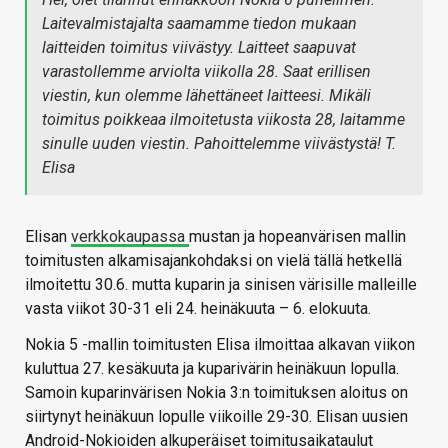
Laitevalmistajalta saamamme tiedon mukaan
laitteiden toimitus viivästyy. Laitteet saapuvat
varastollemme arviolta viikolla 28. Saat erillisen
viestin, kun olemme lähettäneet laitteesi. Mikäli
toimitus poikkeaa ilmoitetusta viikosta 28, laitamme
sinulle uuden viestin. Pahoittelemme viivästystä! T.
Elisa
Elisan
verkkokaupassa
mustan ja hopeanvärisen mallin
toimitusten alkamisajankohdaksi on vielä tällä hetkellä
ilmoitettu 30.6. mutta kuparin ja sinisen värisille malleille
vasta viikot 30-31 eli 24. heinäkuuta – 6. elokuuta.
Nokia 5 -mallin toimitusten Elisa ilmoittaa alkavan viikon
kuluttua 27. kesäkuuta ja kuparivärin heinäkuun lopulla.
Samoin kuparinvärisen Nokia 3:n toimituksen aloitus on
siirtynyt heinäkuun lopulle viikoille 29-30. Elisan uusien
Android-Nokioiden alkuperäiset toimitusaikataulut