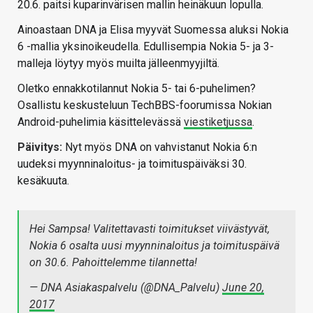
20.6. paitsi kuparinvärisen mallin heinäkuun lopulla.
Ainoastaan DNA ja Elisa myyvät Suomessa aluksi Nokia
6 -mallia yksinoikeudella. Edullisempia Nokia 5- ja 3-
malleja löytyy myös muilta jälleenmyyjiltä.
Oletko ennakkotilannut Nokia 5- tai 6-puhelimen?
Osallistu keskusteluun TechBBS-foorumissa Nokian
Android-puhelimia käsittelevässä
viestiketjussa
.
Päivitys:
Nyt myös DNA on vahvistanut Nokia 6:n
uudeksi myynninaloitus- ja toimituspäiväksi 30.
kesäkuuta.
Hei Sampsa! Valitettavasti toimitukset viivästyvät,
Nokia 6 osalta uusi myynninaloitus ja toimituspäivä
on 30.6. Pahoittelemme tilannetta!
— DNA Asiakaspalvelu (@DNA_Palvelu)
June 20,
2017