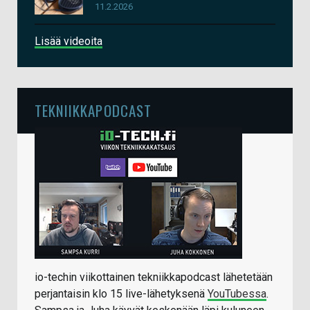
11.2.2026
Lisää videoita
TEKNIIKKAPODCAST
io-techin viikottainen tekniikkapodcast lähetetään
perjantaisin klo 15 live-lähetyksenä
YouTubessa
.