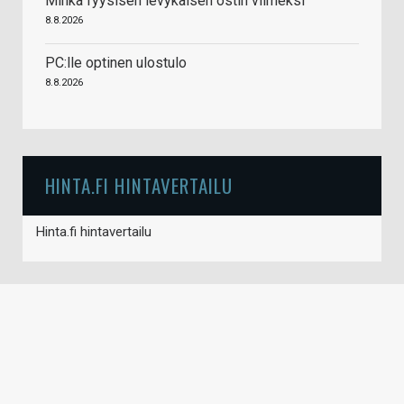
Minkä fyysisen levykäisen ostin viimeksi
8.8.2026
PC:lle optinen ulostulo
8.8.2026
HINTA.FI HINTAVERTAILU
Hinta.fi hintavertailu