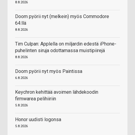
8.8.2026
Doom pyörii nyt (melkein) myös Commodore
64:llä
8.8.2026
Tim Culpan: Applella on miljardin edestä iPhone-
puhelinten siruja odottamassa muistipiirejä
8.8.2026
Doom pyörii nyt myös Paintissa
6.8.2026
Keychron kehittää avoimen lähdekoodin
firmwarea pelihiiriin
5.8.2026
Honor uudisti logonsa
5.8.2026