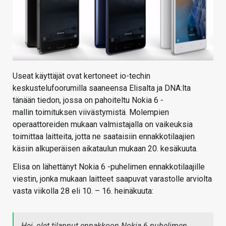
Useat käyttäjät ovat kertoneet io-techin
keskustelufoorumilla saaneensa Elisalta ja DNA:lta
tänään tiedon, jossa on pahoiteltu Nokia 6 -
mallin toimituksen viivästymistä. Molempien
operaattoreiden mukaan valmistajalla on vaikeuksia
toimittaa laitteita, jotta ne saataisiin ennakkotilaajien
käsiin alkuperäisen aikataulun mukaan 20. kesäkuuta.
Elisa on lähettänyt Nokia 6 -puhelimen ennakkotilaajille
viestin, jonka mukaan laitteet saapuvat varastolle arviolta
vasta viikolla 28 eli 10. – 16. heinäkuuta:
Hei, olet tilannut ennakkoon Nokia 6 puhelimen.