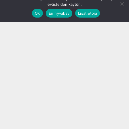
evästeiden käytön.
Ok
En hyväksy
Lisätietoja
;