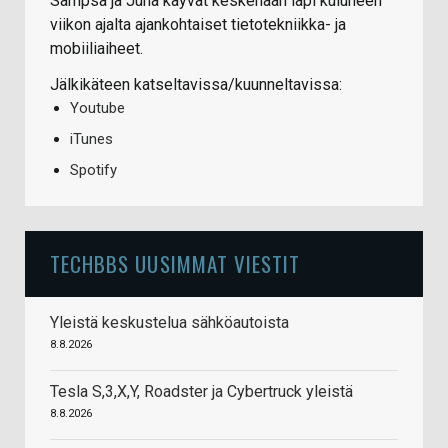
Sampsa ja Juha käyvät keskenään läpi kuluneen
viikon ajalta ajankohtaiset tietotekniikka- ja
mobiiliaiheet.
Jälkikäteen katseltavissa/kuunneltavissa:
Youtube
iTunes
Spotify
TECHBBS UUSIMMAT VIESTIT
Yleistä keskustelua sähköautoista
8.8.2026
Tesla S,3,X,Y, Roadster ja Cybertruck yleistä
8.8.2026