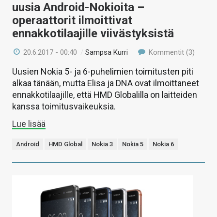
uusia Android-Nokioita –
operaattorit ilmoittivat
ennakkotilaajille viivästyksistä
20.6.2017 - 00:40
/
Sampsa Kurri
Kommentit (3)
Uusien Nokia 5- ja 6-puhelimien toimitusten piti
alkaa tänään, mutta Elisa ja DNA ovat ilmoittaneet
ennakkotilaajille, että HMD Globalilla on laitteiden
kanssa toimitusvaikeuksia.
Lue lisää
Android
HMD Global
Nokia 3
Nokia 5
Nokia 6