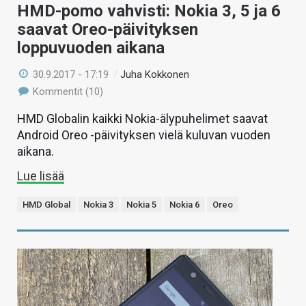
HMD-pomo vahvisti: Nokia 3, 5 ja 6
saavat Oreo-päivityksen
loppuvuoden aikana
30.9.2017 - 17:19
/
Juha Kokkonen
Kommentit (10)
HMD Globalin kaikki Nokia-älypuhelimet saavat
Android Oreo -päivityksen vielä kuluvan vuoden
aikana.
Lue lisää
HMD Global
Nokia 3
Nokia 5
Nokia 6
Oreo