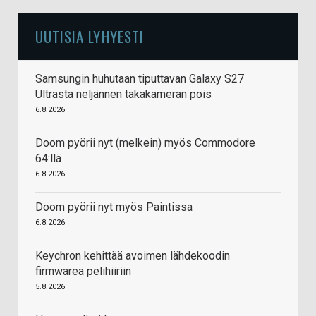
UUTISIA LYHYESTI
Samsungin huhutaan tiputtavan Galaxy S27
Ultrasta neljännen takakameran pois
6.8.2026
Doom pyörii nyt (melkein) myös Commodore
64:llä
6.8.2026
Doom pyörii nyt myös Paintissa
6.8.2026
Keychron kehittää avoimen lähdekoodin
firmwarea pelihiiriin
5.8.2026