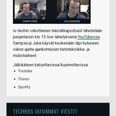
io-techin viikottainen tekniikkapodcast lähetetään
perjantaisin klo 15 live-lähetyksenä
YouTubessa
.
Sampsa ja Juha käyvät keskenään läpi kuluneen
viikon ajalta ajankohtaiset tietotekniikka- ja
mobiiliaiheet.
Jälkikäteen katseltavissa/kuunneltavissa:
Youtube
iTunes
Spotify
TECHBBS UUSIMMAT VIESTIT