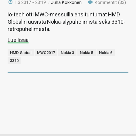
1.3.2017 - 23:19
/
Juha Kokkonen
Kommentit (33)
io-tech otti MWC-messuilla ensituntumat HMD
Globalin uusista Nokia-älypuhelimista sekä 3310-
retropuhelimesta.
Lue lisää
HMD Global
MWC2017
Nokia 3
Nokia 5
Nokia 6
3310