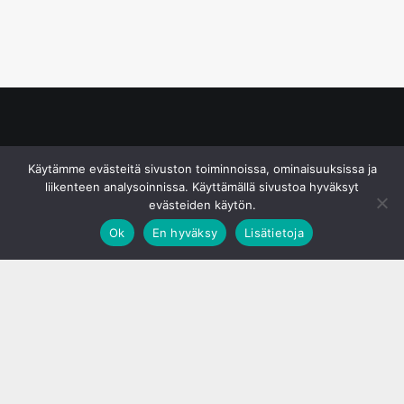
© S&J Media Oy
Käytämme evästeitä sivuston toiminnoissa, ominaisuuksissa ja
liikenteen analysoinnissa. Käyttämällä sivustoa hyväksyt
evästeiden käytön.
Ok
En hyväksy
Lisätietoja
;