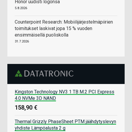
Honor uudisti logonsa
5.8.2026
Counterpoint Research: Mobiilijärjestelmäpiirien
toimitukset laskivat jopa 15 % vuoden
ensimmäisellä puoliskolla
31.7.2026
Kingston Technology NV3 1 TB M.2 PCI Express
4.0 NVMe 3D NAND
158,90 €
Thermal Grizzly PhaseSheet PTM jäähdytyslevyn
yhdiste Lämpöalusta 2 g