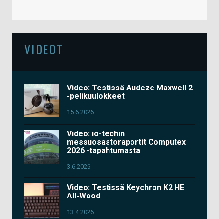
VIDEOT
Video: Testissä Audeze Maxwell 2
-pelikuulokkeet
15.6.2026
Video: io-techin
messuosastoraportit Computex
2026 -tapahtumasta
3.6.2026
Video: Testissä Keychron K2 HE
All-Wood
13.4.2026