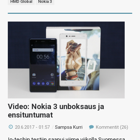
HMD Global
Nokia 3
Video: Nokia 3 unboksaus ja
ensituntumat
20.6.2017 - 01:57
/
Sampsa Kurri
Kommentit (26)
Io-techin testiin saapui viime viikolla Suomessa