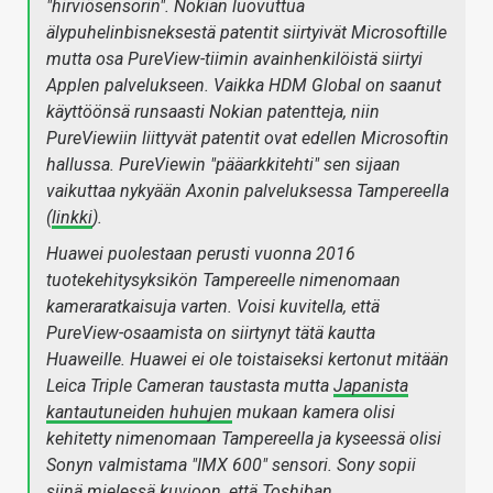
"hirviösensorin". Nokian luovuttua
älypuhelinbisneksestä patentit siirtyivät Microsoftille
mutta osa PureView-tiimin avainhenkilöistä siirtyi
Applen palvelukseen. Vaikka HDM Global on saanut
käyttöönsä runsaasti Nokian patentteja, niin
PureViewiin liittyvät patentit ovat edellen Microsoftin
hallussa. PureViewin "pääarkkitehti" sen sijaan
vaikuttaa nykyään Axonin palveluksessa Tampereella
(
linkki
).
Huawei puolestaan perusti vuonna 2016
tuotekehitysyksikön Tampereelle nimenomaan
kameraratkaisuja varten. Voisi kuvitella, että
PureView-osaamista on siirtynyt tätä kautta
Huaweille. Huawei ei ole toistaiseksi kertonut mitään
Leica Triple Cameran taustasta mutta
Japanista
kantautuneiden huhujen
mukaan kamera olisi
kehitetty nimenomaan Tampereella ja kyseessä olisi
Sonyn valmistama "IMX 600" sensori. Sony sopii
siinä mielessä kuvioon, että Toshiban