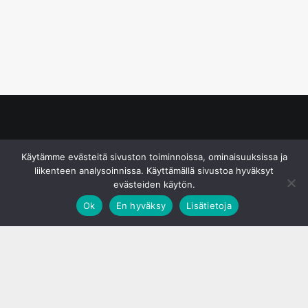
© S&J Media Oy
Käytämme evästeitä sivuston toiminnoissa, ominaisuuksissa ja
liikenteen analysoinnissa. Käyttämällä sivustoa hyväksyt
evästeiden käytön.
Ok
En hyväksy
Lisätietoja
;