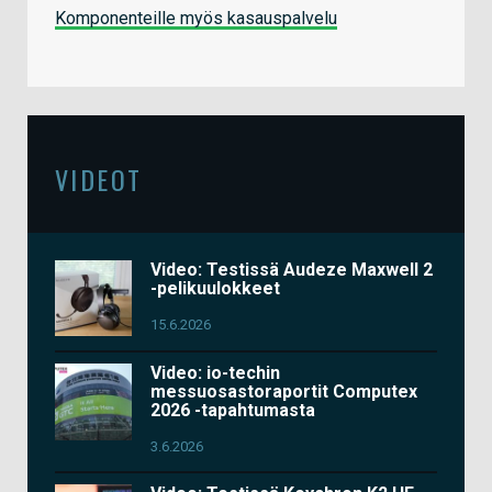
Komponenteille myös kasauspalvelu
VIDEOT
Video: Testissä Audeze Maxwell 2
-pelikuulokkeet
15.6.2026
Video: io-techin
messuosastoraportit Computex
2026 -tapahtumasta
3.6.2026