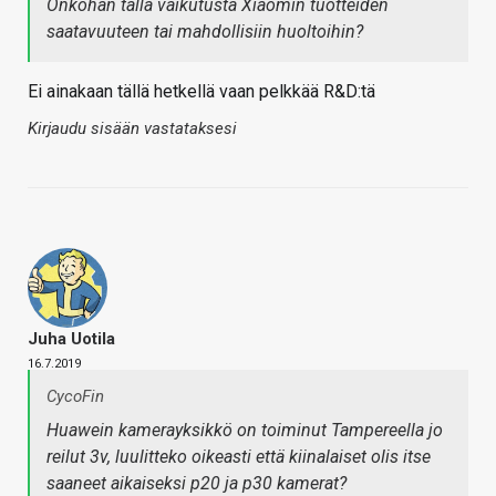
Onkohan tällä vaikutusta Xiaomin tuotteiden
saatavuuteen tai mahdollisiin huoltoihin?
Ei ainakaan tällä hetkellä vaan pelkkää R&D:tä
Kirjaudu sisään vastataksesi
Juha Uotila
16.7.2019
CycoFin
Huawein kamerayksikkö on toiminut Tampereella jo
reilut 3v, luulitteko oikeasti että kiinalaiset olis itse
saaneet aikaiseksi p20 ja p30 kamerat?