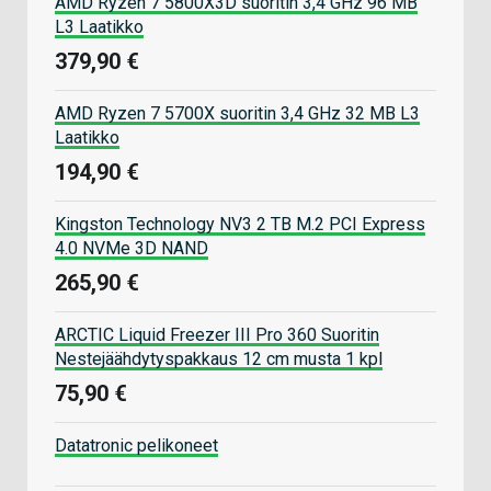
AMD Ryzen 7 5800X3D suoritin 3,4 GHz 96 MB
L3 Laatikko
379,90 €
AMD Ryzen 7 5700X suoritin 3,4 GHz 32 MB L3
Laatikko
194,90 €
Kingston Technology NV3 2 TB M.2 PCI Express
4.0 NVMe 3D NAND
265,90 €
ARCTIC Liquid Freezer III Pro 360 Suoritin
Nestejäähdytyspakkaus 12 cm musta 1 kpl
75,90 €
Datatronic pelikoneet