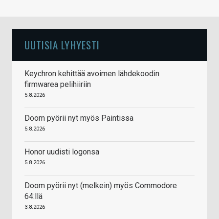
UUTISIA LYHYESTI
Keychron kehittää avoimen lähdekoodin
firmwarea pelihiiriin
5.8.2026
Doom pyörii nyt myös Paintissa
5.8.2026
Honor uudisti logonsa
5.8.2026
Doom pyörii nyt (melkein) myös Commodore
64:llä
3.8.2026