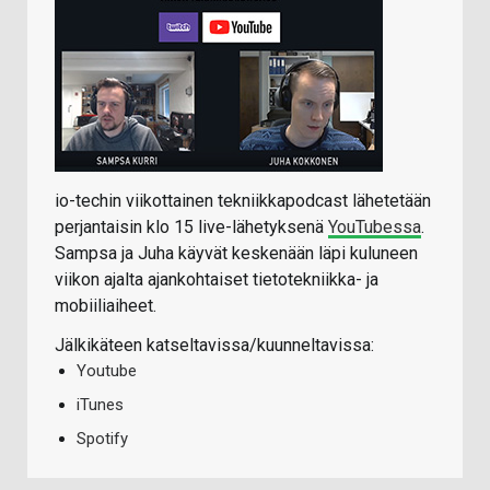
io-techin viikottainen tekniikkapodcast lähetetään
perjantaisin klo 15 live-lähetyksenä
YouTubessa
.
Sampsa ja Juha käyvät keskenään läpi kuluneen
viikon ajalta ajankohtaiset tietotekniikka- ja
mobiiliaiheet.
Jälkikäteen katseltavissa/kuunneltavissa:
Youtube
iTunes
Spotify