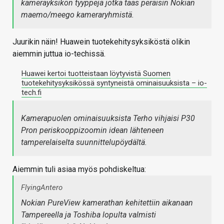
kamerayksikön tyyppejä jotka taas peräisin Nokian
maemo/meego kameraryhmistä.
Juurikin näin! Huawein tuotekehitysyksiköstä olikin
aiemmin juttua io-techissä.
Huawei kertoi tuotteistaan löytyvistä Suomen
tuotekehitysyksikössä syntyneistä ominaisuuksista – io-
tech.fi
Kamerapuolen ominaisuuksista Terho vihjaisi P30
Pron periskooppizoomin idean lähteneen
tamperelaiselta suunnittelupöydältä.
Aiemmin tuli asiaa myös pohdiskeltua:
FlyingAntero
Nokian PureView kamerathan kehitettiin aikanaan
Tampereella ja Toshiba lopulta valmisti