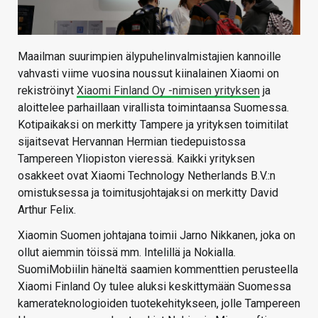
Maailman suurimpien älypuhelinvalmistajien kannoille
vahvasti viime vuosina noussut kiinalainen Xiaomi on
rekiströinyt
Xiaomi Finland Oy -nimisen yrityksen
ja
aloittelee parhaillaan virallista toimintaansa Suomessa.
Kotipaikaksi on merkitty Tampere ja yrityksen toimitilat
sijaitsevat Hervannan Hermian tiedepuistossa
Tampereen Yliopiston vieressä. Kaikki yrityksen
osakkeet ovat Xiaomi Technology Netherlands B.V.:n
omistuksessa ja toimitusjohtajaksi on merkitty David
Arthur Felix.
Xiaomin Suomen johtajana toimii Jarno Nikkanen, joka on
ollut aiemmin töissä mm. Intelillä ja Nokialla.
SuomiMobiilin häneltä saamien kommenttien perusteella
Xiaomi Finland Oy tulee aluksi keskittymään Suomessa
kamerateknologioiden tuotekehitykseen, jolle Tampereen