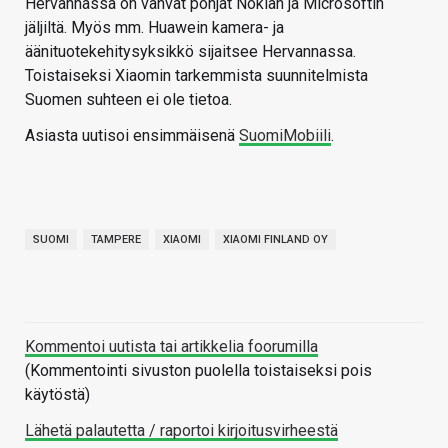
Hervannassa on vahvat pohjat Nokian ja Microsoftin
jäljiltä. Myös mm. Huawein kamera- ja
äänituotekehitysyksikkö sijaitsee Hervannassa.
Toistaiseksi Xiaomin tarkemmista suunnitelmista
Suomen suhteen ei ole tietoa.
Asiasta uutisoi ensimmäisenä
SuomiMobiili
.
SUOMI
TAMPERE
XIAOMI
XIAOMI FINLAND OY
Kommentoi uutista tai artikkelia foorumilla
(Kommentointi sivuston puolella toistaiseksi pois
käytöstä)
Lähetä palautetta / raportoi kirjoitusvirheestä