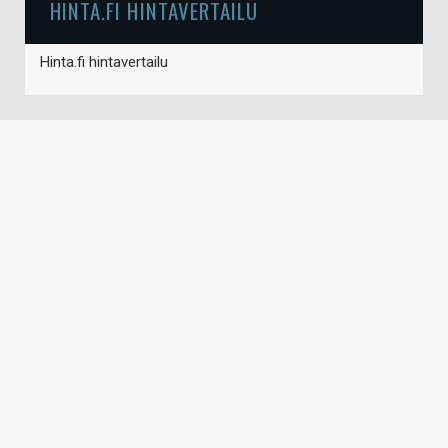
HINTA.FI HINTAVERTAILU
Hinta.fi hintavertailu