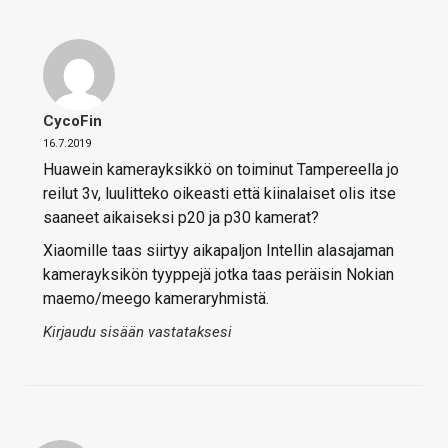
CycoFin
16.7.2019
Huawein kamerayksikkö on toiminut Tampereella jo
reilut 3v, luulitteko oikeasti että kiinalaiset olis itse
saaneet aikaiseksi p20 ja p30 kamerat?
Xiaomille taas siirtyy aikapaljon Intellin alasajaman
kamerayksikön tyyppejä jotka taas peräisin Nokian
maemo/meego kameraryhmistä.
Kirjaudu sisään vastataksesi