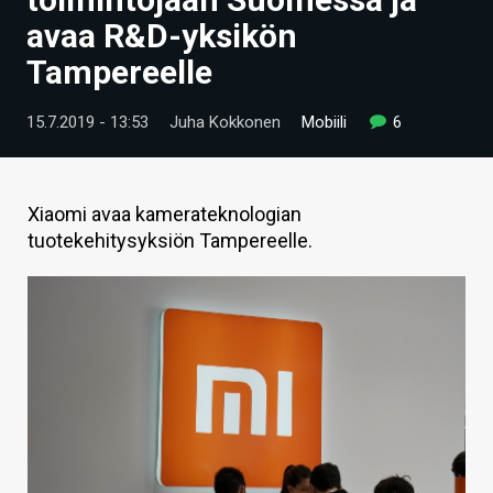
ARTIKKELIT
avaa R&D-yksikön
Tampereelle
VIDEOT
TECHBBS
15.7.2019 - 13:53
Juha Kokkonen
Mobiili
6
TIETOA
HINTA.FI
Xiaomi avaa kamerateknologian
tuotekehitysyksiön Tampereelle.
KAUPPA
VAIHDA TEEMA
HAKU