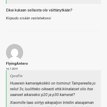
Eikai kukaan sellaista ole väittänytkään?
Kirjaudu sisään vastataksesi
FlyingAntero
16.7.2019
CycoFin
Huawein kamerayksikkö on toiminut Tampereella jo
reilut 3v, luulitteko oikeasti että kiinalaiset olis itse
saaneet aikaiseksi p20 ja p30 kamerat?
Xiaomille taas siirtyy aikapaljon Intellin alasajaman