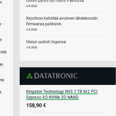
Doom pyörii nyt myös Paintissa
un
6.8.2026
Keychron kehittää avoimen lähdekoodin
e -
firmwarea pelihiiriin
5.8.2026
ce
Honor uudisti logonsa
5.8.2026
esta
an
 ne
Kingston Technology NV3 1 TB M.2 PCI
t
Express 4.0 NVMe 3D NAND
158,90 €