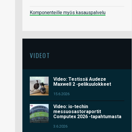
Komponenteille myös kasauspalvelu
VIDEOT
Video: Testissä Audeze
Maxwell 2 -pelikuulokkeet
15.6.2026
Video: io-techin
messuosastoraportit
Computex 2026 -tapahtumasta
3.6.2026