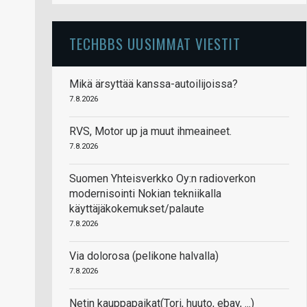
TECHBBS UUSIMMAT VIESTIT
Mikä ärsyttää kanssa-autoilijoissa?
7.8.2026
RVS, Motor up ja muut ihmeaineet.
7.8.2026
Suomen Yhteisverkko Oy:n radioverkon
modernisointi Nokian tekniikalla
käyttäjäkokemukset/palaute
7.8.2026
Via dolorosa (pelikone halvalla)
7.8.2026
Netin kauppapaikat(Tori, huuto, ebay, ...)