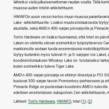
lähteiksi vielä julkaisemattoman raudan osalta. Tällä ker
muassa uuden Intelin arkkitehtuurin.
HWiNFOn uusin versio kertoo muun muassa parantavansa o
Lake -arkkitehtuurille. Lisäksi muutoslistauksesta löyt
alustalle, sekä AMD:n 400-sarjan piirisarjoille ja Pinnacl
Tom’s Hardware on lisäksi huomannut, että Intel on päivi
Laken on oletettu olevan esimerkiksi työpöytäversio Canno
markkinoille aiotaan tuoda ensimmäisinä mobiilikäyttöön 
löytyy kuitenkin myös tulevat H- ja S-sarjojen Ice Laket,
koodinimilistauksen Whiskey Lake on toistaiseksi tark
kuten esimerkiksi tuleva Tiger Lake.
AMD:n 400-sarjan piirisarja on ehtinyt ilmestyä jo PCI SIG:n
kuuluvat 300-sarjan tavoin Promontory-perheeseen ja että 
Pinnacle Ridge on puolestaan koodinimi AMD:n tuleville
edelleen ensimmäisen sukupolven Zen-arkkitehtuuriin, mu
Lähteet:
Tom’s Hardware
,
HWiNFO
, Intel (
1
), (
2
)