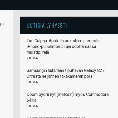
ja
UUTISIA LYHYESTI
Tim Culpan: Applella on miljardin edestä
iPhone-puhelinten siruja odottamassa
muistipiirejä
7.8.2026
Samsungin huhutaan tiputtavan Galaxy S27
Ultrasta neljännen takakameran pois
6.8.2026
Doom pyörii nyt (melkein) myös Commodore
64:llä
6.8.2026