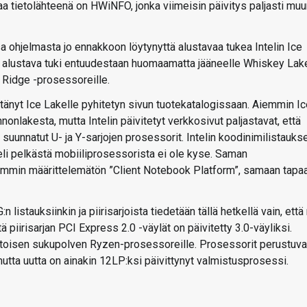
taa tietolähteenä on HWiNFO, jonka viimeisin päivitys paljasti mu
hjelmasta jo ennakkoon löytynyttä alustavaa tukea Intelin Ice
yy alustava tuki entuudestaan huomaamatta jääneelle Whiskey Lak
e Ridge -prosessoreille.
ttänyt Ice Lakelle pyhitetyn sivun tuotekatalogissaan. Aiemmin I
nlakesta, mutta Intelin päivitetyt verkkosivut paljastavat, että
suunnatut U- ja Y-sarjojen prosessorit. Intelin koodinimilistauks
 eli pelkästä mobiiliprosessorista ei ole kyse. Saman
emmin määrittelemätön ”Client Notebook Platform”, samaan tapa
 listauksiinkin ja piirisarjoista tiedetään tällä hetkellä vain, että
piirisarjan PCI Express 2.0 -väylät on päivitetty 3.0-väyliksi.
 toisen sukupolven Ryzen-prosessoreille. Prosessorit perustuva
tta uutta on ainakin 12LP:ksi päivittynyt valmistusprosessi.