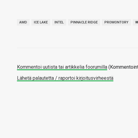
AMD
ICE LAKE
INTEL
PINNACLE RIDGE
PROMONTORY
W
Kommentoi uutista tai artikkelia foorumilla
(Kommentointi
Lähetä palautetta / raportoi kirjoitusvirheestä