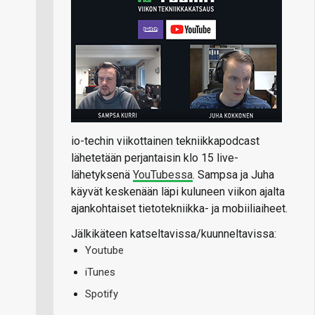
io-techin viikottainen tekniikkapodcast
lähetetään perjantaisin klo 15 live-
lähetyksenä
YouTubessa
. Sampsa ja Juha
käyvät keskenään läpi kuluneen viikon ajalta
ajankohtaiset tietotekniikka- ja mobiiliaiheet.
Jälkikäteen katseltavissa/kuunneltavissa:
Youtube
iTunes
Spotify