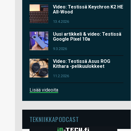
Video: Testissä Keychron K2 HE
All-Wood
13.4.2026
Uusi artikkeli & video: Testissä
Google Pixel 10a
9.3.2026
Video: Testissä Asus ROG
Kithara -pelikuulokkeet
11.2.2026
Lisää videoita
TEKNIIKKAPODCAST