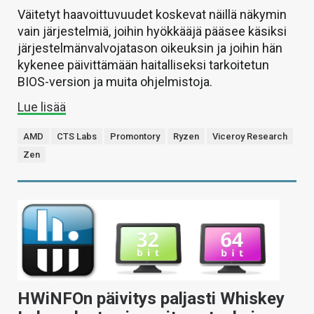
Väitetyt haavoittuvuudet koskevat näillä näkymin
vain järjestelmiä, joihin hyökkääjä pääsee käsiksi
järjestelmänvalvojatason oikeuksin ja joihin hän
kykenee päivittämään haitalliseksi tarkoitetun
BIOS-version ja muita ohjelmistoja.
Lue lisää
AMD
CTS Labs
Promontory
Ryzen
Viceroy Research
Zen
HWiNFOn päivitys paljasti Whiskey