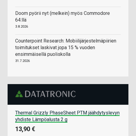
Doom pyörii nyt (melkein) myös Commodore
64:llä
3.8.2026
Counterpoint Research: Mobiilijärjestelmäpiirien
toimitukset laskivat jopa 15 % vuoden
ensimmäisellä puoliskolla
31.7.2026
Thermal Grizzly PhaseSheet PTM jäähdytyslevyn
yhdiste Lämpöalusta 2 g
13,90 €