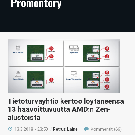
Promontory
ARTIKKELIT
VIDEOT
TECHBBS
TIETOA
HINTA.FI
KAUPPA
VAIHDA TEEMA
Tietoturvayhtiö kertoo löytäneensä
13 haavoittuvuutta AMD:n Zen-
HAKU
alustoista
13.3.2018 - 23:50
/
Petrus Laine
Kommentit (66)