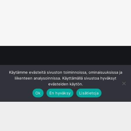
© S&J Media Oy
Käytämme evästeitä sivuston toiminnoissa, ominaisuuksissa ja
liikenteen analysoinnissa. Käyttämällä sivustoa hyväksyt
evästeiden käytön.
Ok
En hyväksy
Lisätietoja
;