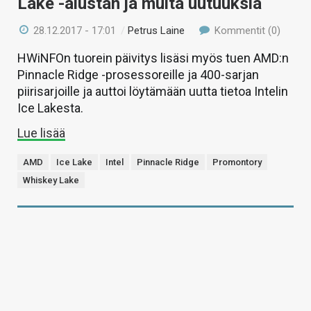
Lake -alustan ja muita uutuuksia
28.12.2017 - 17:01
/
Petrus Laine
Kommentit (0)
HWiNFOn tuorein päivitys lisäsi myös tuen AMD:n
Pinnacle Ridge -prosessoreille ja 400-sarjan
piirisarjoille ja auttoi löytämään uutta tietoa Intelin
Ice Lakesta.
Lue lisää
AMD
Ice Lake
Intel
Pinnacle Ridge
Promontory
Whiskey Lake