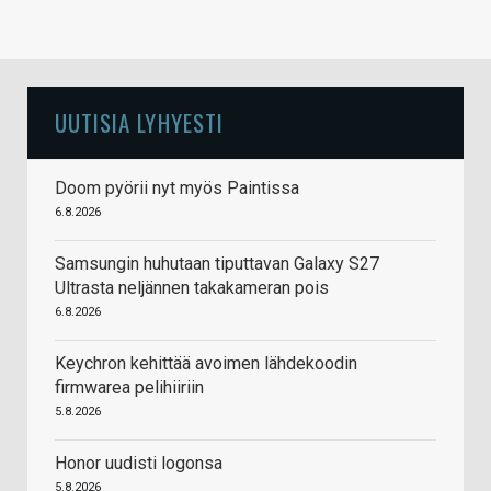
UUTISIA LYHYESTI
Doom pyörii nyt myös Paintissa
6.8.2026
Samsungin huhutaan tiputtavan Galaxy S27
Ultrasta neljännen takakameran pois
6.8.2026
Keychron kehittää avoimen lähdekoodin
firmwarea pelihiiriin
5.8.2026
Honor uudisti logonsa
5.8.2026