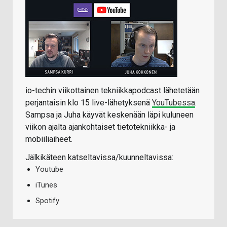
io-techin viikottainen tekniikkapodcast lähetetään
perjantaisin klo 15 live-lähetyksenä
YouTubessa
.
Sampsa ja Juha käyvät keskenään läpi kuluneen
viikon ajalta ajankohtaiset tietotekniikka- ja
mobiiliaiheet.
Jälkikäteen katseltavissa/kuunneltavissa:
Youtube
iTunes
Spotify