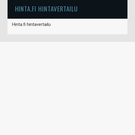
HINTA.FI HINTAVERTAILU
Hinta.fi hintavertailu