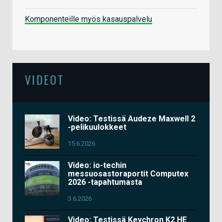
Komponenteille myös kasauspalvelu
VIDEOT
Video: Testissä Audeze Maxwell 2
-pelikuulokkeet
15.6.2026
Video: io-techin
messuosastoraportit Computex
2026 -tapahtumasta
3.6.2026
Video: Testissä Keychron K2 HE