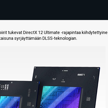
irit tukevat DirectX 12 Ultimate -rajapintaa kiihdytettyine
kaisuna syrjäyttämään DLSS-teknologian.