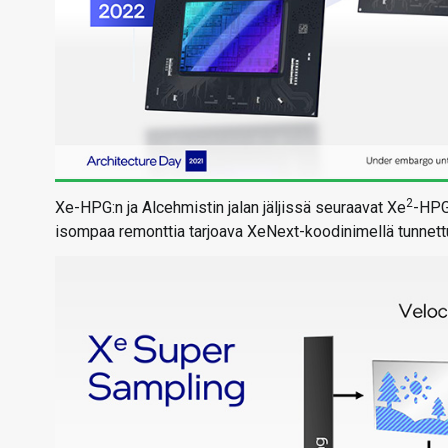
2
Xe-HPG:n ja Alcehmistin jalan jäljissä seuraavat Xe
-HPG
isompaa remonttia tarjoava XeNext-koodinimellä tunnettu a