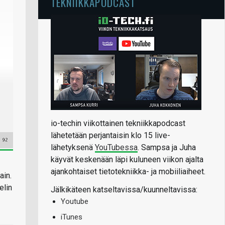
TEKNIIKKAPODCAST
io-techin viikottainen tekniikkapodcast
lähetetään perjantaisin klo 15 live-
lähetyksenä
YouTubessa
. Sampsa ja Juha
käyvät keskenään läpi kuluneen viikon ajalta
ajankohtaiset tietotekniikka- ja mobiiliaiheet.
ain.
elin
Jälkikäteen katseltavissa/kuunneltavissa:
Youtube
iTunes