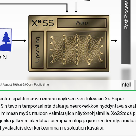
ntel antoi tapahtumassa ensisilmäyksen sen tulevaan Xe Super
n tavoin temporaalista dataa ja neuroverkkoa hyödyntävä skaal
toimimaan myös muiden valmistajien näytönohjaimilla. XeSS:ssä p
jonka jälkeen liikedataa, aiempia ruutuja ja juuri renderöityä ruutua
hyvälaatuiseksi korkeamman resoluution kuvaksi.