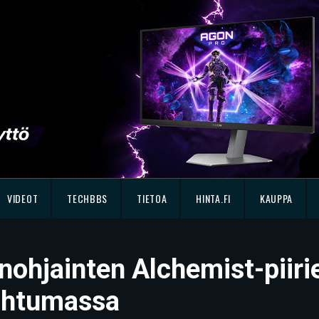
VIDEOT
TECHBBS
TIETOA
HINTA.FI
KAUPPA
önohjainten Alchemist-piiri
pahtumassa