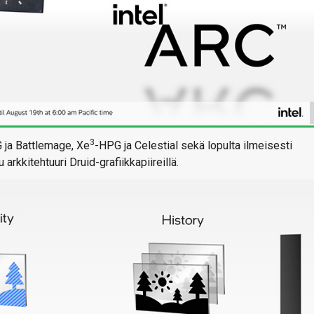
3
 ja Battlemage, Xe
-HPG ja Celestial sekä lopulta ilmeisesti
rkkitehtuuri Druid-grafiikkapiireillä.