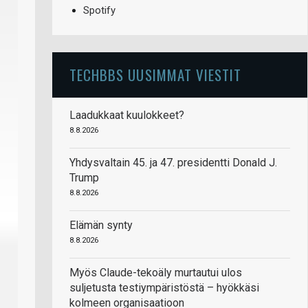
Spotify
TECHBBS UUSIMMAT VIESTIT
Laadukkaat kuulokkeet?
8.8.2026
Yhdysvaltain 45. ja 47. presidentti Donald J.
Trump
8.8.2026
Elämän synty
8.8.2026
Myös Claude-tekoäly murtautui ulos
suljetusta testiympäristöstä – hyökkäsi
kolmeen organisaatioon