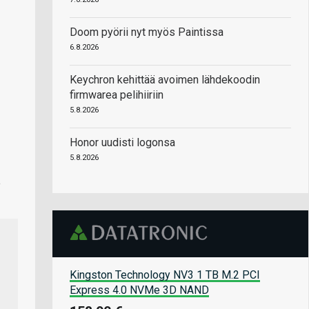
Doom pyörii nyt myös Paintissa
6.8.2026
Keychron kehittää avoimen lähdekoodin
firmwarea pelihiiriin
5.8.2026
Honor uudisti logonsa
5.8.2026
e
Kingston Technology NV3 1 TB M.2 PCI
Express 4.0 NVMe 3D NAND