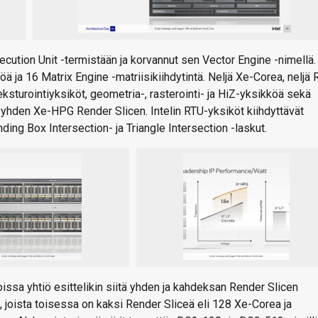
xecution Unit -termistään ja korvannut sen Vector Engine -nimellä.
ja 16 Matrix Engine -matriisikiihdytintä. Neljä Xe-Corea, neljä 
ksturointiyksiköt, geometria-, rasterointi- ja HiZ-yksikköä sekä
hden Xe-HPG Render Slicen. Intelin RTU-yksiköt kiihdyttävät
ng Box Intersection- ja Triangle Intersection -laskut.
issa yhtiö esittelikin siitä yhden ja kahdeksan Render Slicen
i, joista toisessa on kaksi Render Sliceä eli 128 Xe-Corea ja