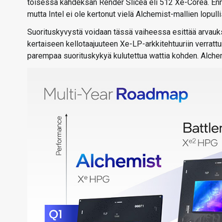
toisessa kahdeksan Render Sliceä eli 512 Xe-Corea. Enne
mutta Intel ei ole kertonut vielä Alchemist-mallien lopulli
Suorituskyvystä voidaan tässä vaiheessa esittää arvauksi
kertaiseen kellotaajuuteen Xe-LP-arkkitehtuuriin verratt
parempaa suorituskykyä kulutettua wattia kohden. Alchem