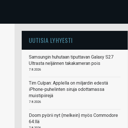
UUTISIA LYHYESTI
Samsungin huhutaan tiputtavan Galaxy S27
Ultrasta neljännen takakameran pois
7.8.2026
Tim Culpan: Applella on miljardin edestä
iPhone-puhelinten siruja odottamassa
muistipiirejä
7.8.2026
Doom pyörii nyt (melkein) myös Commodore
64:llä
7.8.2026