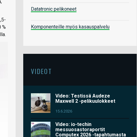
,
Datatronic pelikoneet
,5-
Komponenteille myös kasauspalvelu
0 %
la.
VIDEOT
Video: Testissä Audeze
Maxwell 2 -pelikuulokkeet
15.6.2026
Video: io-techin
messuosastoraportit
Computex 2026 -tapahtumasta