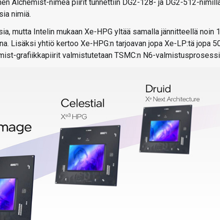
n Alchemist-nimeä piirit tunnettiin DG2-128- ja DG2-512-nimillä
sia nimiä.
a, mutta Intelin mukaan Xe-HPG yltää samalla jännitteellä noin 1
una. Lisäksi yhtiö kertoo Xe-HPG:n tarjoavan jopa Xe-LP:tä jopa 5
ist-grafiikkapiirit valmistutetaan TSMC:n N6-valmistusprosessil