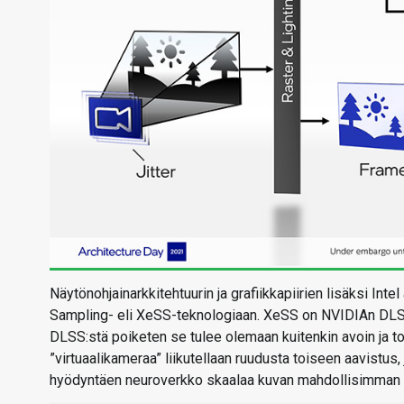
Näytönohjainarkkitehtuurin ja grafiikkapiirien lisäksi I
Sampling- eli XeSS-teknologiaan. XeSS on NVIDIAn DLSS:
DLSS:stä poiketen se tulee olemaan kuitenkin avoin ja 
”virtuaalikameraa” liikutellaan ruudusta toiseen aavistus, 
hyödyntäen neuroverkko skaalaa kuvan mahdollisimman 