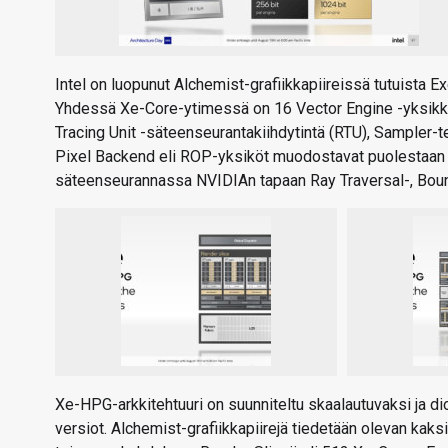
Intel on luopunut Alchemist-grafiikkapiireissä tutuista E
Yhdessä Xe-Core-ytimessä on 16 Vector Engine -yksikköä 
Tracing Unit -säteenseurantakiihdytintä (RTU), Sampler-te
Pixel Backend eli ROP-yksiköt muodostavat puolestaan y
säteenseurannassa NVIDIAn tapaan Ray Traversal-, Boundi
Xe-HPG-arkkitehtuuri on suunniteltu skaalautuvaksi ja dio
versiot. Alchemist-grafiikkapiirejä tiedetään olevan kaks