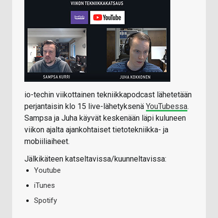
io-techin viikottainen tekniikkapodcast lähetetään
perjantaisin klo 15 live-lähetyksenä
YouTubessa
.
Sampsa ja Juha käyvät keskenään läpi kuluneen
viikon ajalta ajankohtaiset tietotekniikka- ja
mobiiliaiheet.
Jälkikäteen katseltavissa/kuunneltavissa:
Youtube
iTunes
Spotify