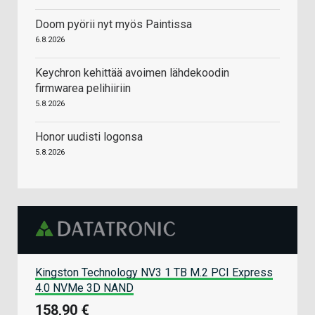
Doom pyörii nyt myös Paintissa
6.8.2026
Keychron kehittää avoimen lähdekoodin
firmwarea pelihiiriin
5.8.2026
Honor uudisti logonsa
5.8.2026
Kingston Technology NV3 1 TB M.2 PCI Express
4.0 NVMe 3D NAND
158,90 €