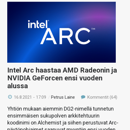
Intel Arc haastaa AMD Radeonin ja
NVIDIA GeForcen ensi vuoden
alussa
16.8.2021 - 17:09
/
Petrus Laine
Kommentit (64)
Yhtiön mukaan aiemmin DG2-nimellä tunnetun
ensimmäisen sukupolven arkkitehtuurin
koodinimi on Alchemist ja siihen perustuvat Arc-
näytönohjaimet saapuvat myyntiin ensi vuoden