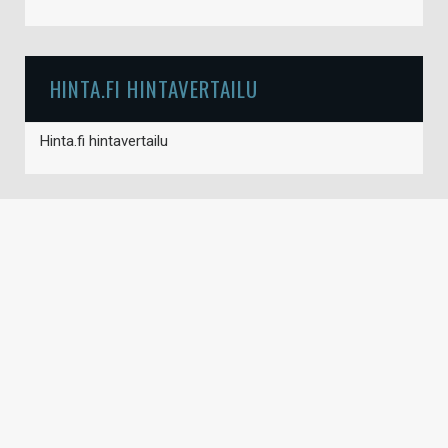
HINTA.FI HINTAVERTAILU
Hinta.fi hintavertailu