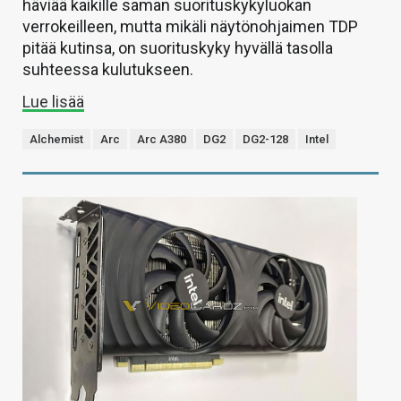
häviää kaikille saman suorituskykyluokan
verrokeilleen, mutta mikäli näytönohjaimen TDP
pitää kutinsa, on suorituskyky hyvällä tasolla
suhteessa kulutukseen.
Lue lisää
Alchemist
Arc
Arc A380
DG2
DG2-128
Intel