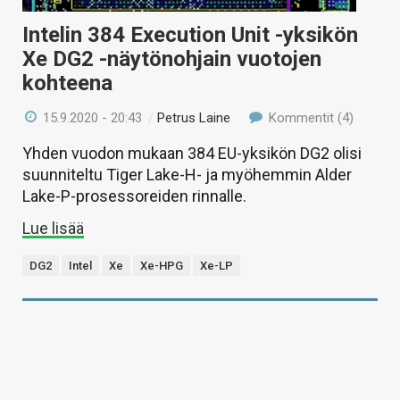
Intelin 384 Execution Unit -yksikön
Xe DG2 -näytönohjain vuotojen
kohteena
15.9.2020 - 20:43
/
Petrus Laine
Kommentit (4)
Yhden vuodon mukaan 384 EU-yksikön DG2 olisi
suunniteltu Tiger Lake-H- ja myöhemmin Alder
Lake-P-prosessoreiden rinnalle.
Lue lisää
DG2
Intel
Xe
Xe-HPG
Xe-LP