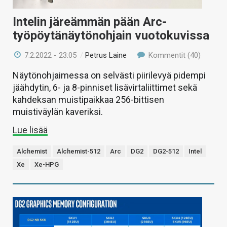
Intelin järeämmän pään Arc-
työpöytänäytönohjain vuotokuvissa
7.2.2022 - 23:05
/
Petrus Laine
Kommentit (40)
Näytönohjaimessa on selvästi piirilevyä pidempi
jäähdytin, 6- ja 8-pinniset lisävirtaliittimet sekä
kahdeksan muistipaikkaa 256-bittisen
muistiväylän kaveriksi.
Lue lisää
Alchemist
Alchemist-512
Arc
DG2
DG2-512
Intel
Xe
Xe-HPG