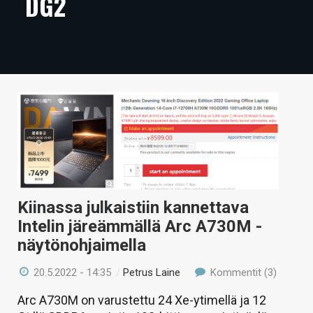
DG2
ARTIKKELIT
VIDEOT
TECHBBS
TIETOA
HINTA.FI
KAUPPA
VAIHDA TEEMA
Kiinassa julkaistiin kannettava
Intelin järeämmällä Arc A730M -
näytönohjaimella
HAKU
20.5.2022 - 14:35
/
Petrus Laine
Kommentit (3)
Arc A730M on varustettu 24 Xe-ytimellä ja 12