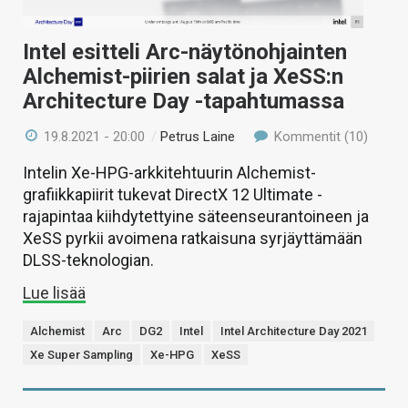
Intel esitteli Arc-näytönohjainten
Alchemist-piirien salat ja XeSS:n
Architecture Day -tapahtumassa
19.8.2021 - 20:00
/
Petrus Laine
Kommentit (10)
Intelin Xe-HPG-arkkitehtuurin Alchemist-
grafiikkapiirit tukevat DirectX 12 Ultimate -
rajapintaa kiihdytettyine säteenseurantoineen ja
XeSS pyrkii avoimena ratkaisuna syrjäyttämään
DLSS-teknologian.
Lue lisää
Alchemist
Arc
DG2
Intel
Intel Architecture Day 2021
Xe Super Sampling
Xe-HPG
XeSS