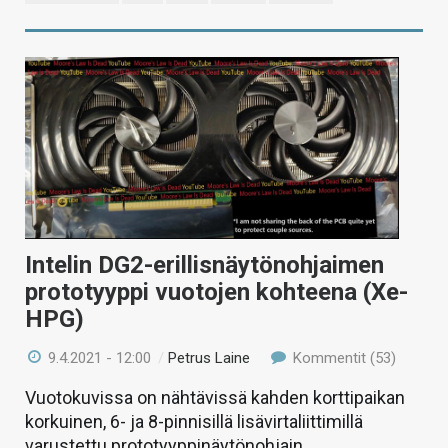
Intelin DG2-erillisnäytönohjaimen
prototyyppi vuotojen kohteena (Xe-
HPG)
9.4.2021 - 12:00
/
Petrus Laine
Kommentit (53)
Vuotokuvissa on nähtävissä kahden korttipaikan
korkuinen, 6- ja 8-pinnisillä lisävirtaliittimillä
varustettu prototyyppinäytönohjain.