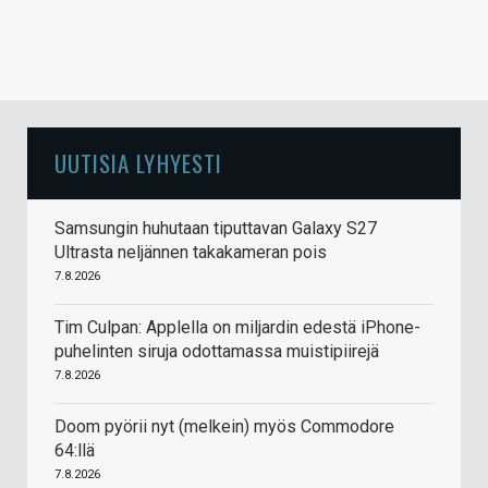
UUTISIA LYHYESTI
Samsungin huhutaan tiputtavan Galaxy S27
Ultrasta neljännen takakameran pois
7.8.2026
Tim Culpan: Applella on miljardin edestä iPhone-
puhelinten siruja odottamassa muistipiirejä
7.8.2026
Doom pyörii nyt (melkein) myös Commodore
64:llä
7.8.2026