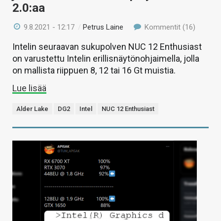
2.0:aa
9.8.2021 - 12:17
/
Petrus Laine
Kommentit (16)
Intelin seuraavan sukupolven NUC 12 Enthusiast
on varustettu Intelin erillisnäytönohjaimella, jolla
on mallista riippuen 8, 12 tai 16 Gt muistia.
Lue lisää
Alder Lake
DG2
Intel
NUC 12 Enthusiast