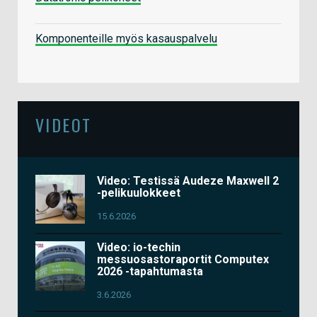
Komponenteille myös kasauspalvelu
VIDEOT
Video: Testissä Audeze Maxwell 2
-pelikuulokkeet
15.6.2026
Video: io-techin
messuosastoraportit Computex
2026 -tapahtumasta
3.6.2026