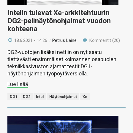
Intelin tulevat Xe-arkkitehtuurin
DG2-pelinäytönohjaimet vuodon
kohteena
18.6.2021 - 14:26
/
Petrus Laine
Kommentit (20)
DG2-vuotojen lisäksi nettiin on nyt saatu
tiettävästi ensimmäiset kolmannen osapuolen
tekniikkasivuston ajamat testit DG1-
näytönohjaimen työpöytäversiolla.
Lue lisää
DG1
DG2
Intel
Näytönohjaimet
Xe