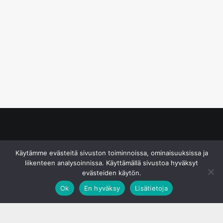
© S&J Media Oy
Käytämme evästeitä sivuston toiminnoissa, ominaisuuksissa ja
liikenteen analysoinnissa. Käyttämällä sivustoa hyväksyt
evästeiden käytön.
Ok
En hyväksy
Lisätietoja
;