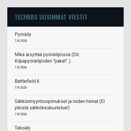
TECHBBS UUSIMMAT VIESTIT
Pyöräily
7.8.2026
Mikä ärsyttää pyöräilijöissä (Oli:
Kilpapyöräilijöiden "pakat"..)
7.8.2026
Battlefield 6
7.8.2026
Sähkönmyyntisopimukset ja niiden hinnat (EI
yleistä sähkökeskustelua!)
7.8.2026
Tekoäly