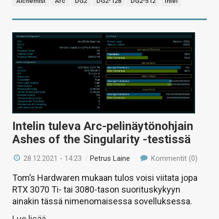
Alchemist
Arc
DG2
DG2-128
DG2-512
Intel
Intelin tuleva Arc-pelinäytönohjain
Ashes of the Singularity -testissä
28.12.2021 - 14:23
/
Petrus Laine
Kommentit (0)
Tom’s Hardwaren mukaan tulos voisi viitata jopa
RTX 3070 Ti- tai 3080-tason suorituskykyyn
ainakin tässä nimenomaisessa sovelluksessa.
Lue lisää