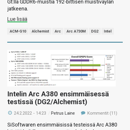
Gt:llä GDDR6-muistia 192-bittisen muistiväylän
jatkeena.
Lue lisää
ACM-G10
Alchemist
Arc
Arc A730M
DG2
Intel
Intelin Arc A380 ensimmäisessä
testissä (DG2/Alchemist)
24.2.2022 - 14:23
/
Petrus Laine
Kommentit (11)
SiSoftwaren ensimmäisissä testeissä Arc A380