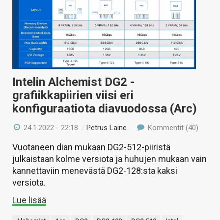
Intelin Alchemist DG2 -
grafiikkapiirien viisi eri
konfiguraatiota diavuodossa (Arc)
24.1.2022 - 22:18
/
Petrus Laine
Kommentit (40)
Vuotaneen dian mukaan DG2-512-piiristä
julkaistaan kolme versiota ja huhujen mukaan vain
kannettaviin menevästä DG2-128:sta kaksi
versiota.
Lue lisää