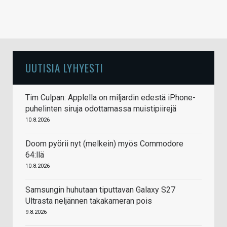
UUTISIA LYHYESTI
Tim Culpan: Applella on miljardin edestä iPhone-
puhelinten siruja odottamassa muistipiirejä
10.8.2026
Doom pyörii nyt (melkein) myös Commodore
64:llä
10.8.2026
Samsungin huhutaan tiputtavan Galaxy S27
Ultrasta neljännen takakameran pois
9.8.2026