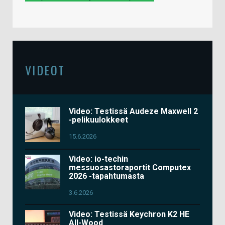
VIDEOT
Video: Testissä Audeze Maxwell 2
-pelikuulokkeet
15.6.2026
Video: io-techin
messuosastoraportit Computex
2026 -tapahtumasta
3.6.2026
Video: Testissä Keychron K2 HE
All-Wood