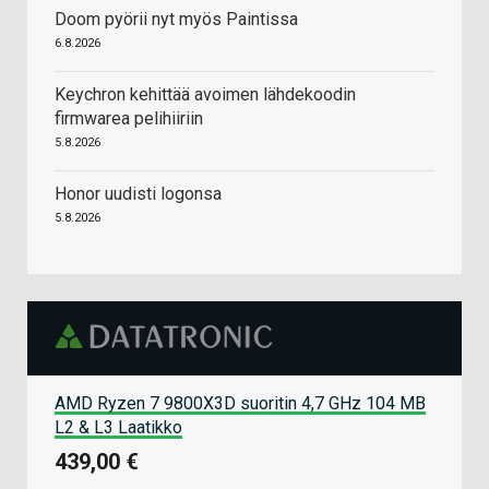
Doom pyörii nyt myös Paintissa
6.8.2026
Keychron kehittää avoimen lähdekoodin
firmwarea pelihiiriin
5.8.2026
Honor uudisti logonsa
5.8.2026
AMD Ryzen 7 9800X3D suoritin 4,7 GHz 104 MB
L2 & L3 Laatikko
439,00 €