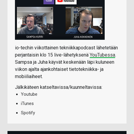
io-techin viikottainen tekniikkapodcast lähetetään
perjantaisin klo 15 live-lähetyksenä
YouTubessa
.
Sampsa ja Juha käyvät keskenään läpi kuluneen
viikon ajalta ajankohtaiset tietotekniikka- ja
mobiiliaiheet.
Jälkikäteen katseltavissa/kuunneltavissa:
Youtube
iTunes
Spotify