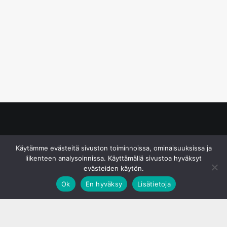
© S&J Media Oy
Käytämme evästeitä sivuston toiminnoissa, ominaisuuksissa ja
liikenteen analysoinnissa. Käyttämällä sivustoa hyväksyt
evästeiden käytön.
Ok
En hyväksy
Lisätietoja
;