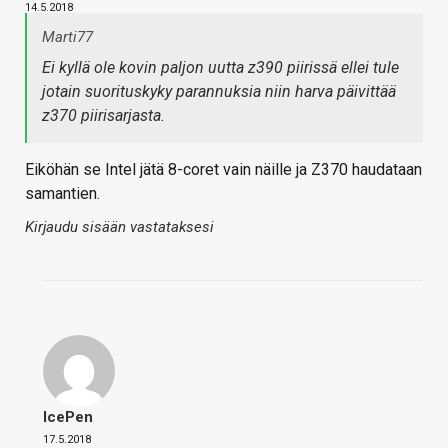
14.5.2018
Marti77
Ei kyllä ole kovin paljon uutta z390 piirissä ellei tule
jotain suorituskyky parannuksia niin harva päivittää
z370 piirisarjasta.
Eiköhän se Intel jätä 8-coret vain näille ja Z370 haudataan
samantien.
Kirjaudu sisään vastataksesi
IcePen
17.5.2018