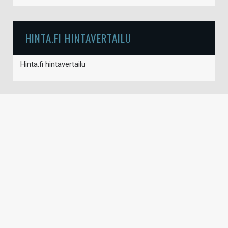
HINTA.FI HINTAVERTAILU
Hinta.fi hintavertailu