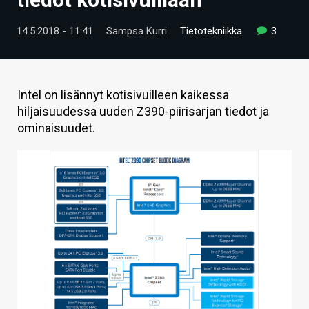
ARTIKKELIT
14.5.2018 - 11:41
Sampsa Kurri
Tietotekniikka
3
VIDEOT
TECHBBS
Intel on lisännyt kotisivuilleen kaikessa
TIETOA
hiljaisuudessa uuden Z390-piirisarjan tiedot ja
ominaisuudet.
HINTA.FI
KAUPPA
VAIHDA TEEMA
HAKU