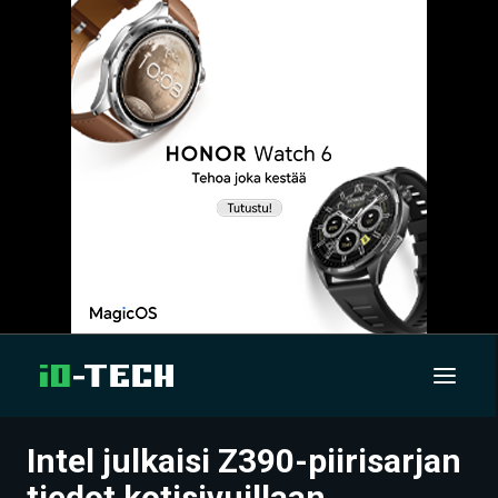
Intel julkaisi Z390-piirisarjan
UUTISET
tiedot kotisivuillaan