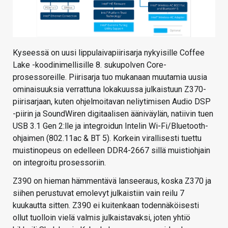
Kyseessä on uusi lippulaivapiirisarja nykyisille Coffee
Lake -koodinimellisille 8. sukupolven Core-
prosessoreille. Piirisarja tuo mukanaan muutamia uusia
ominaisuuksia verrattuna lokakuussa julkaistuun Z370-
piirisarjaan, kuten ohjelmoitavan neliytimisen Audio DSP
-piirin ja SoundWiren digitaalisen ääniväylän, natiivin tuen
USB 3.1 Gen 2:lle ja integroidun Intelin Wi-Fi/Bluetooth-
ohjaimen (802.11ac & BT 5). Korkein virallisesti tuettu
muistinopeus on edelleen DDR4-2667 sillä muistiohjain
on integroitu prosessoriin.
Z390 on hieman hämmentävä lanseeraus, koska Z370 ja
siihen perustuvat emolevyt julkaistiin vain reilu 7
kuukautta sitten. Z390 ei kuitenkaan todennäköisesti
ollut tuolloin vielä valmis julkaistavaksi, joten yhtiö