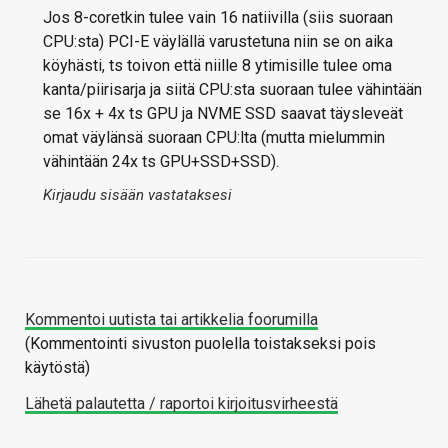
Jos 8-coretkin tulee vain 16 natiivilla (siis suoraan
CPU:sta) PCI-E väylällä varustetuna niin se on aika
köyhästi, ts toivon että niille 8 ytimisille tulee oma
kanta/piirisarja ja siitä CPU:sta suoraan tulee vähintään
se 16x + 4x ts GPU ja NVME SSD saavat täysleveät
omat väylänsä suoraan CPU:lta (mutta mielummin
vähintään 24x ts GPU+SSD+SSD).
Kirjaudu sisään vastataksesi
Kommentoi uutista tai artikkelia foorumilla
(Kommentointi sivuston puolella toistakseksi pois
käytöstä)
Lähetä palautetta / raportoi kirjoitusvirheestä