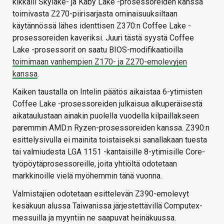
kikkaili Skylake- ja Kaby Lake -prosessoreiden kanssa
toimivasta Z270-piirisarjasta ominaisuuksiltaan
käytännössä lähes identtisen Z370:n Coffee Lake -
prosessoreiden kaveriksi. Juuri tästä syystä Coffee
Lake -prosessorit on saatu BIOS-modifikaatioilla
toimimaan vanhempien Z170- ja Z270-emolevyjen
kanssa
.
Kaiken taustalla on Intelin päätös aikaistaa 6-ytimisten
Coffee Lake -prosessoreiden julkaisua alkuperäisestä
aikataulustaan ainakin puolella vuodella kilpaillakseen
paremmin AMD:n Ryzen-prosessoreiden kanssa. Z390:n
esittelysivulla ei mainita toistaiseksi sanallakaan tuesta
tai valmiudesta LGA 1151 -kantaisille 8-ytimisille Core-
työpöytäprosessoreille, joita yhtiöltä odotetaan
markkinoille vielä myöhemmin tänä vuonna.
Valmistajien odotetaan esittelevän Z390-emolevyt
kesäkuun alussa Taiwanissa järjestettävillä Computex-
messuilla ja myyntiin ne saapuvat heinäkuussa.