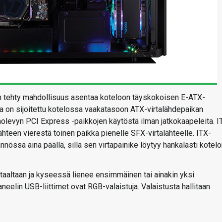
en tehty mahdollisuus asentaa koteloon täyskokoisen E-ATX-
 on sijoitettu kotelossa vaakatasoon ATX-virtalähdepaikan
olevyn PCI Express -paikkojen käytöstä ilman jatkokaapeleita. I
hteen vierestä toinen paikka pienelle SFX-virtalähteelle. ITX-
nössä aina päällä, sillä sen virtapainike löytyy hankalasti kotel
taaltaan ja kyseessä lienee ensimmäinen tai ainakin yksi
neelin USB-liittimet ovat RGB-valaistuja. Valaistusta hallitaan