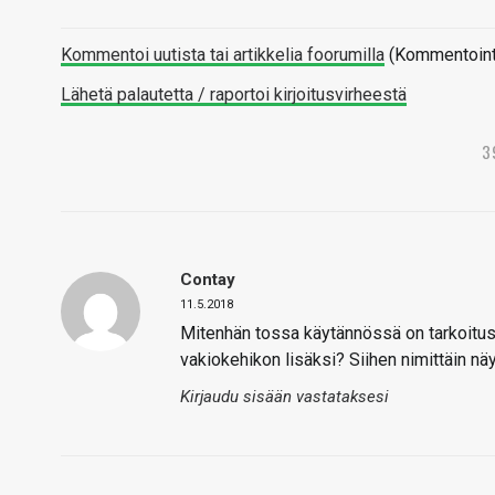
Kommentoi uutista tai artikkelia foorumilla
(Kommentointi 
Lähetä palautetta / raportoi kirjoitusvirheestä
3
Contay
11.5.2018
Mitenhän tossa käytännössä on tarkoitus 
vakiokehikon lisäksi? Siihen nimittäin n
Kirjaudu sisään vastataksesi