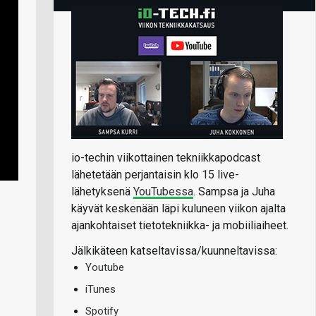
io-techin viikottainen tekniikkapodcast
lähetetään perjantaisin klo 15 live-
lähetyksenä
YouTubessa
. Sampsa ja Juha
käyvät keskenään läpi kuluneen viikon ajalta
ajankohtaiset tietotekniikka- ja mobiiliaiheet.
Jälkikäteen katseltavissa/kuunneltavissa:
Youtube
iTunes
Spotify