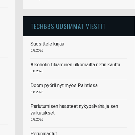
TECHBBS UUSIMMAT VIESTIT
Suosittele kirjaa
6.8.2026
Alkoholin tilaaminen ulkomailta netin kautta
6.8.2026
Doom pyörii nyt myös Paintissa
6.8.2026
Pariutumisen haasteet nykypäivänä ja sen
vaikutukset
6.8.2026
Perunalastut