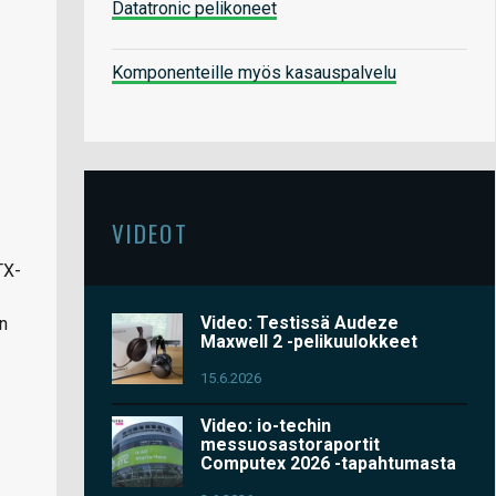
Datatronic pelikoneet
Komponenteille myös kasauspalvelu
VIDEOT
TX-
Video: Testissä Audeze
on
Maxwell 2 -pelikuulokkeet
15.6.2026
Video: io-techin
messuosastoraportit
Computex 2026 -tapahtumasta