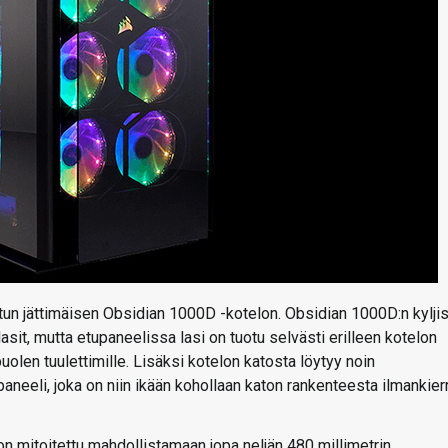
atun jättimäisen Obsidian 1000D -kotelon. Obsidian 1000D:n kylji
asit, mutta etupaneelissa lasi on tuotu selvästi erilleen kotelon
len tuulettimille. Lisäksi kotelon katosta löytyy noin
neeli, joka on niin ikään kohollaan katon rankenteesta ilmankier
 on mitoitettu mahdollistamaan jopa neljän 480 millimetrin