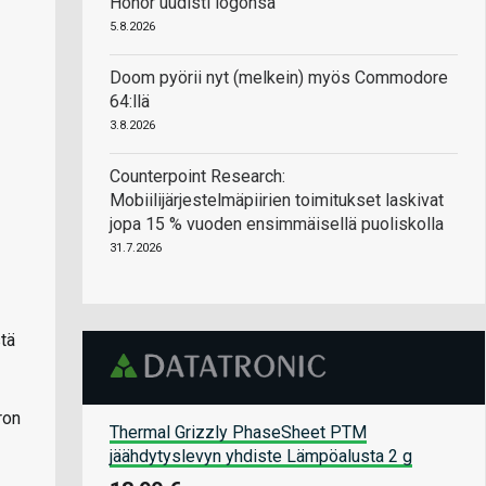
Honor uudisti logonsa
5.8.2026
Doom pyörii nyt (melkein) myös Commodore
64:llä
3.8.2026
Counterpoint Research:
Mobiilijärjestelmäpiirien toimitukset laskivat
jopa 15 % vuoden ensimmäisellä puoliskolla
31.7.2026
stä
ron
Thermal Grizzly PhaseSheet PTM
jäähdytyslevyn yhdiste Lämpöalusta 2 g