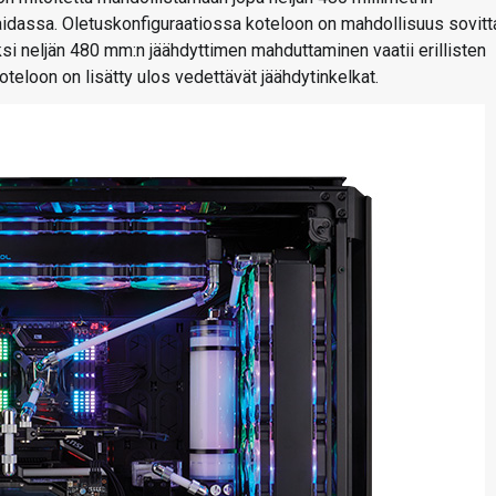
laidassa. Oletuskonfiguraatiossa koteloon on mahdollisuus sovitt
si neljän 480 mm:n jäähdyttimen mahduttaminen vaatii erillisten
eloon on lisätty ulos vedettävät jäähdytinkelkat.