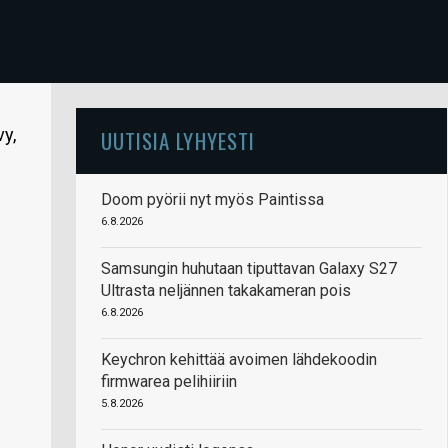
y,
UUTISIA LYHYESTI
Doom pyörii nyt myös Paintissa
6.8.2026
Samsungin huhutaan tiputtavan Galaxy S27
Ultrasta neljännen takakameran pois
6.8.2026
Keychron kehittää avoimen lähdekoodin
firmwarea pelihiiriin
5.8.2026