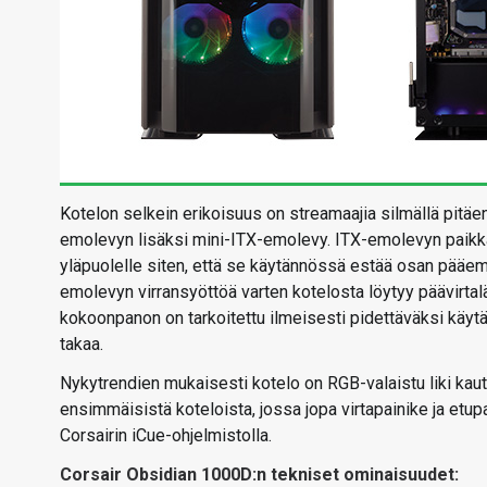
Kotelon selkein erikoisuus on streamaajia silmällä pitä
emolevyn lisäksi mini-ITX-emolevy. ITX-emolevyn paikka
yläpuolelle siten, että se käytännössä estää osan pääem
emolevyn virransyöttöä varten kotelosta löytyy päävirtalä
kokoonpanon on tarkoitettu ilmeisesti pidettäväksi käytän
takaa.
Nykytrendien mukaisesti kotelo on RGB-valaistu liki kaut
ensimmäisistä koteloista, jossa jopa virtapainike ja etupa
Corsairin iCue-ohjelmistolla.
Corsair Obsidian 1000D:n tekniset ominaisuudet: