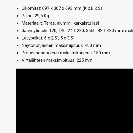
Ulkomitat: 697 x 307 x 693 mm (K x L x S)
Paino: 29,5 Kg
Materiaalit: Teräs, alumiini, karkaistu lasi
Jäähdytintuki: 120, 140, 240, 280, 3650, 420, 480 mm, ma
Levypaikat: 6 x 2,5″, 5 x 3,5″
Näytönohjaimen maksimipituus: 400 mm
Prosessoricoolerin maksimikorkeus: 180 mm
Virtalähteen maksimipituus: 225 mm