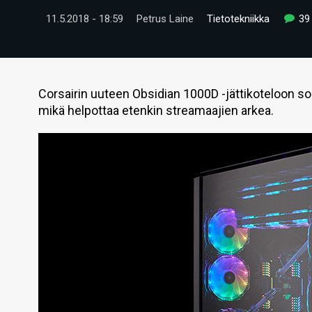
11.5.2018 - 18:59
Petrus Laine
Tietotekniikka
39
Corsairin uuteen Obsidian 1000D -jättikoteloon s
mikä helpottaa etenkin streamaajien arkea.