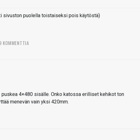
sivuston puolella toistaiseksi pois käytöstä)
9 KOMMENTTIA
puskea 4×480 sisälle. Onko katossa erilliset kehikot ton
äyttää menevän vain yksi 420mm.