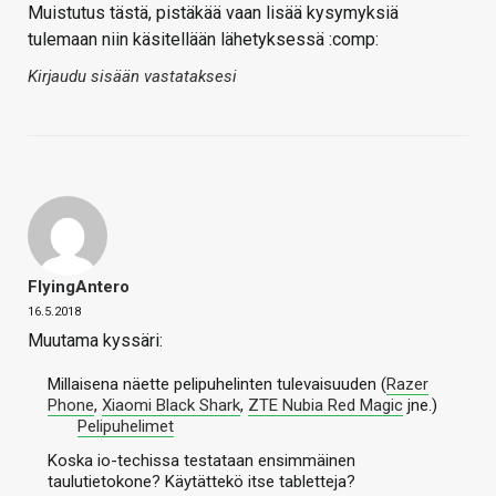
Muistutus tästä, pistäkää vaan lisää kysymyksiä
tulemaan niin käsitellään lähetyksessä :comp:
Kirjaudu sisään vastataksesi
FlyingAntero
16.5.2018
Muutama kyssäri:
Millaisena näette pelipuhelinten tulevaisuuden (
Razer
Phone
,
Xiaomi Black Shark
,
ZTE Nubia Red Magic
jne.)
Pelipuhelimet
Koska io-techissa testataan ensimmäinen
taulutietokone? Käytättekö itse tabletteja?