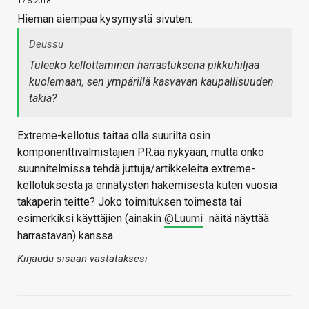
17.5.2018
Hieman aiempaa kysymystä sivuten:
Deussu
Tuleeko kellottaminen harrastuksena pikkuhiljaa
kuolemaan, sen ympärillä kasvavan kaupallisuuden
takia?
Extreme-kellotus taitaa olla suurilta osin
komponenttivalmistajien PR:ää nykyään, mutta onko
suunnitelmissa tehdä juttuja/artikkeleita extreme-
kellotuksesta ja ennätysten hakemisesta kuten vuosia
takaperin teitte? Joko toimituksen toimesta tai
esimerkiksi käyttäjien (ainakin
@Luumi
näitä näyttää
harrastavan) kanssa.
Kirjaudu sisään vastataksesi