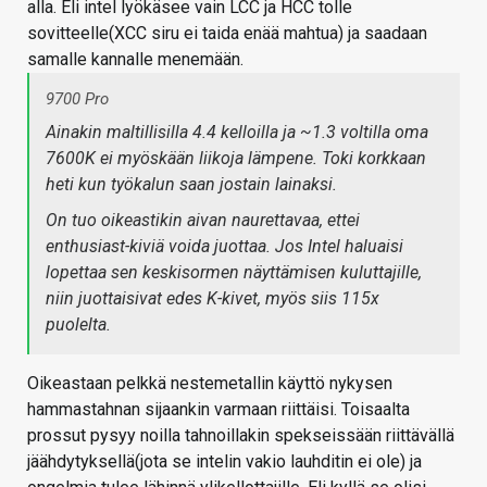
alla. Eli intel lyökäsee vain LCC ja HCC tolle
sovitteelle(XCC siru ei taida enää mahtua) ja saadaan
samalle kannalle menemään.
9700 Pro
Ainakin maltillisilla 4.4 kelloilla ja ~1.3 voltilla oma
7600K ei myöskään liikoja lämpene. Toki korkkaan
heti kun työkalun saan jostain lainaksi.
On tuo oikeastikin aivan naurettavaa, ettei
enthusiast-kiviä voida juottaa. Jos Intel haluaisi
lopettaa sen keskisormen näyttämisen kuluttajille,
niin juottaisivat edes K-kivet, myös siis 115x
puolelta.
Oikeastaan pelkkä nestemetallin käyttö nykysen
hammastahnan sijaankin varmaan riittäisi. Toisaalta
prossut pysyy noilla tahnoillakin spekseissään riittävällä
jäähdytyksellä(jota se intelin vakio lauhditin ei ole) ja