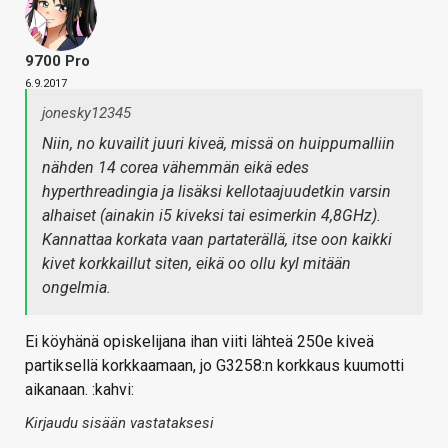
9700 Pro
6.9.2017
jonesky12345
Niin, no kuvailit juuri kiveä, missä on huippumalliin
nähden 14 corea vähemmän eikä edes
hyperthreadingia ja lisäksi kellotaajuudetkin varsin
alhaiset (ainakin i5 kiveksi tai esimerkin 4,8GHz).
Kannattaa korkata vaan partaterällä, itse oon kaikki
kivet korkkaillut siten, eikä oo ollu kyl mitään
ongelmia.
Ei köyhänä opiskelijana ihan viiti lähteä 250e kiveä
partiksellä korkkaamaan, jo G3258:n korkkaus kuumotti
aikanaan. :kahvi:
Kirjaudu sisään vastataksesi