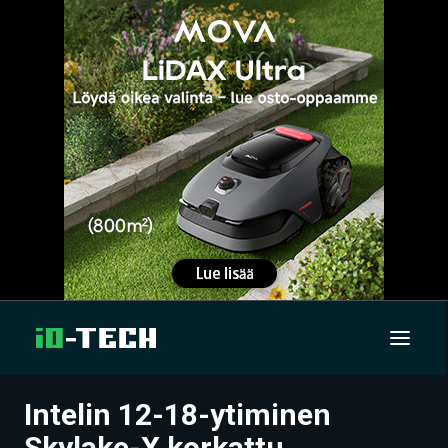
Intelin 12-18-ytiminen
UUTISET
Skylake-X korkattu,