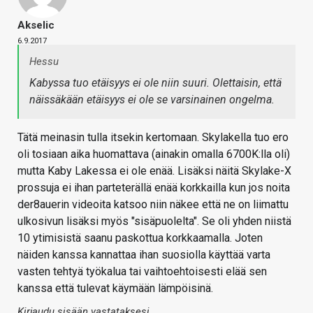
Akselic
6.9.2017
Hessu
Kabyssa tuo etäisyys ei ole niin suuri. Olettaisin, että
näissäkään etäisyys ei ole se varsinainen ongelma.
Tätä meinasin tulla itsekin kertomaan. Skylakella tuo ero
oli tosiaan aika huomattava (ainakin omalla 6700K:lla oli)
mutta Kaby Lakessa ei ole enää. Lisäksi näitä Skylake-X
prossuja ei ihan parteterällä enää korkkailla kun jos noita
der8auerin videoita katsoo niin näkee että ne on liimattu
ulkosivun lisäksi myös "sisäpuolelta". Se oli yhden niistä
10 ytimisistä saanu paskottua korkkaamalla. Joten
näiden kanssa kannattaa ihan suosiolla käyttää varta
vasten tehtyä työkalua tai vaihtoehtoisesti elää sen
kanssa että tulevat käymään lämpöisinä.
Kirjaudu sisään vastataksesi