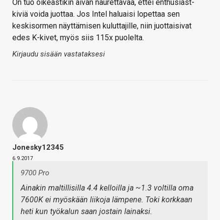
On tuo oikeastikin aivan naurettavaa, ettei enthusiast-
kiviä voida juottaa. Jos Intel haluaisi lopettaa sen
keskisormen näyttämisen kuluttajille, niin juottaisivat
edes K-kivet, myös siis 115x puolelta.
Kirjaudu sisään vastataksesi
Jonesky12345
6.9.2017
9700 Pro
Ainakin maltillisilla 4.4 kelloilla ja ~1.3 voltilla oma
7600K ei myöskään liikoja lämpene. Toki korkkaan
heti kun työkalun saan jostain lainaksi.