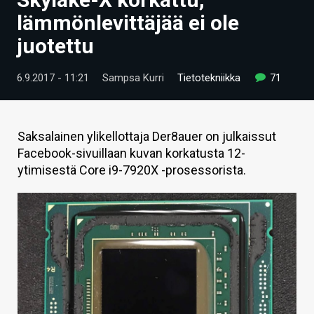
ARTIKKELIT
lämmönlevittäjää ei ole
juotettu
VIDEOT
TECHBBS
6.9.2017 - 11:21
Sampsa Kurri
Tietotekniikka
71
TIETOA
HINTA.FI
Saksalainen ylikellottaja Der8auer on julkaissut
Facebook-sivuillaan kuvan korkatusta 12-
KAUPPA
ytimisestä Core i9-7920X -prosessorista.
VAIHDA TEEMA
HAKU