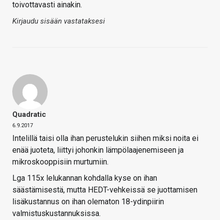
toivottavasti ainakin.
Kirjaudu sisään vastataksesi
Quadratic
6.9.2017
Intelillä taisi olla ihan perustelukin siihen miksi noita ei
enää juoteta, liittyi johonkin lämpölaajenemiseen ja
mikroskooppisiin murtumiin.
Lga 115x lelukannan kohdalla kyse on ihan
säästämisestä, mutta HEDT-vehkeissä se juottamisen
lisäkustannus on ihan olematon 18-ydinpiirin
valmistuskustannuksissa.