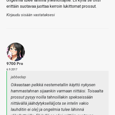
ongelmia tulee lähinnä ylikellottajille. Eli kyllä se olisi
erittäin suotavaa juottaa kerroin lukittomat prossut.
Kirjaudu sisään vastataksesi
9700 Pro
6.9.2017
jabbadap
Oikeastaan pelkkä nestemetallin käyttö nykysen
hammastahnan sijaankin varmaan riittäisi. Toisaalta
prossut pysyy noilla tahnoillakin spekseissään
riittävällä jäähdytyksellä(jota se intelin vakio
lauhditin ei ole) ja ongelmia tulee lähinnä