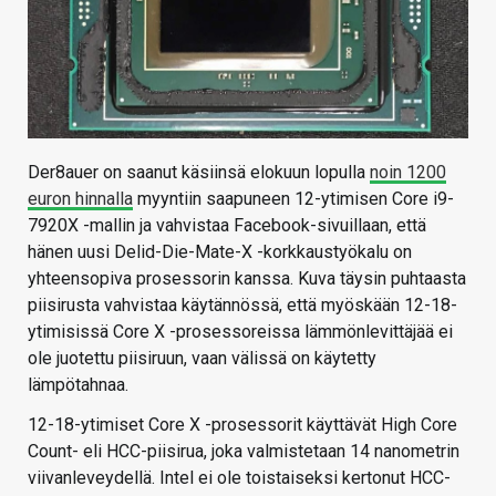
Der8auer on saanut käsiinsä elokuun lopulla
noin 1200
euron hinnalla
myyntiin saapuneen 12-ytimisen Core i9-
7920X -mallin ja vahvistaa Facebook-sivuillaan, että
hänen uusi Delid-Die-Mate-X -korkkaustyökalu on
yhteensopiva prosessorin kanssa. Kuva täysin puhtaasta
piisirusta vahvistaa käytännössä, että myöskään 12-18-
ytimisissä Core X -prosessoreissa lämmönlevittäjää ei
ole juotettu piisiruun, vaan välissä on käytetty
lämpötahnaa.
12-18-ytimiset Core X -prosessorit käyttävät High Core
Count- eli HCC-piisirua, joka valmistetaan 14 nanometrin
viivanleveydellä. Intel ei ole toistaiseksi kertonut HCC-