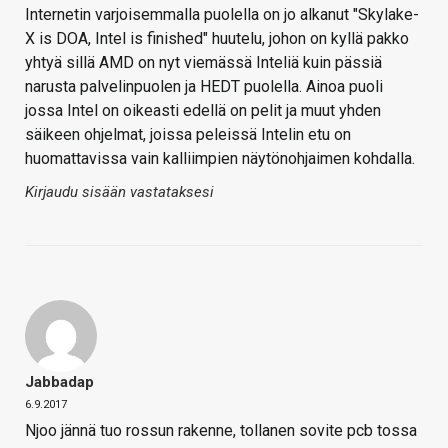
Internetin varjoisemmalla puolella on jo alkanut "Skylake-
X is DOA, Intel is finished" huutelu, johon on kyllä pakko
yhtyä sillä AMD on nyt viemässä Inteliä kuin pässiä
narusta palvelinpuolen ja HEDT puolella. Ainoa puoli
jossa Intel on oikeasti edellä on pelit ja muut yhden
säikeen ohjelmat, joissa peleissä Intelin etu on
huomattavissa vain kalliimpien näytönohjaimen kohdalla.
Kirjaudu sisään vastataksesi
Jabbadap
6.9.2017
Njoo jännä tuo rossun rakenne, tollanen sovite pcb tossa