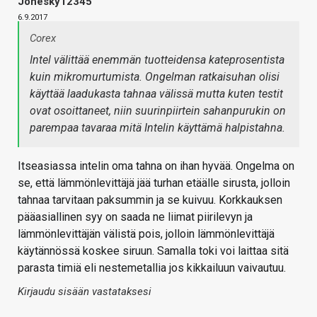
Jonesky12345
6.9.2017
Corex
Intel välittää enemmän tuotteidensa kateprosentista
kuin mikromurtumista. Ongelman ratkaisuhan olisi
käyttää laadukasta tahnaa välissä mutta kuten testit
ovat osoittaneet, niin suurinpiirtein sahanpurukin on
parempaa tavaraa mitä Intelin käyttämä halpistahna.
Itseasiassa intelin oma tahna on ihan hyvää. Ongelma on
se, että lämmönlevittäjä jää turhan etäälle sirusta, jolloin
tahnaa tarvitaan paksummin ja se kuivuu. Korkkauksen
pääasiallinen syy on saada ne liimat piirilevyn ja
lämmönlevittäjän välistä pois, jolloin lämmönlevittäjä
käytännössä koskee siruun. Samalla toki voi laittaa sitä
parasta timiä eli nestemetallia jos kikkailuun vaivautuu.
Kirjaudu sisään vastataksesi