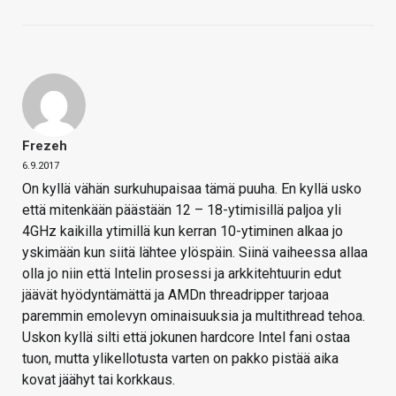
Frezeh
6.9.2017
On kyllä vähän surkuhupaisaa tämä puuha. En kyllä usko
että mitenkään päästään 12 – 18-ytimisillä paljoa yli
4GHz kaikilla ytimillä kun kerran 10-ytiminen alkaa jo
yskimään kun siitä lähtee ylöspäin. Siinä vaiheessa allaa
olla jo niin että Intelin prosessi ja arkkitehtuurin edut
jäävät hyödyntämättä ja AMDn threadripper tarjoaa
paremmin emolevyn ominaisuuksia ja multithread tehoa.
Uskon kyllä silti että jokunen hardcore Intel fani ostaa
tuon, mutta ylikellotusta varten on pakko pistää aika
kovat jäähyt tai korkkaus.