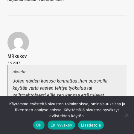
MRkukov
6.9.2017
akselic
Joten näiden kanssa kannattaa ihan suosiolla
käyttää varta vasten tehtyä työkalua tai
vaihtoehtoisesti elää sen kanssa että tulevat
käymään lämpöisinä.
Käytämme evästeitä sivuston toiminnoissa, ominaisuuksissa ja
liikenteen analysoinnissa. Käyttämällä sivustoa hyväksyt
evästeiden käytön.
Tai harkita vaihtoehtoja Intelille. Tuolla hinnalla pitäisi
Ok
En hyväksy
Lisätietoja
saada aika paljon parempaa kuin purkka.