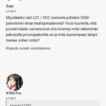
Zepi
6.9.2017
Myydäänkö näit LCC / HCC xeoneita joihinkin OEM-
palvelimiin ilman heatspreadereitä? Voisi kuvitella, että
jossain blade-servereissä olisi kivempi mitä vähemmän
paksuutta prossupaketilla on ja mitä suorempaan lämpö
menee siihen siiliin?
Kirjaudu sisään vastataksesi
9700 Pro
6.9.2017
jonesky12345