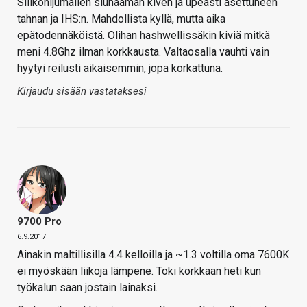
Silikonijumalien siunaaman kiven ja upeasti asettuneen
tahnan ja IHS:n. Mahdollista kyllä, mutta aika
epätodennäköistä. Olihan hashwellissäkin kiviä mitkä
meni 4.8Ghz ilman korkkausta. Valtaosalla vauhti vain
hyytyi reilusti aikaisemmin, jopa korkattuna.
Kirjaudu sisään vastataksesi
9700 Pro
6.9.2017
Ainakin maltillisilla 4.4 kelloilla ja ~1.3 voltilla oma 7600K
ei myöskään liikoja lämpene. Toki korkkaan heti kun
työkalun saan jostain lainaksi.