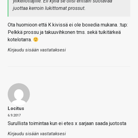
ylikellottajille. Eli kyllä se olisi erittäin suotavaa
juottaa kerroin lukittomat prossut.
Ota huomioon että K kivissä ei ole boxedia mukana. :tup:
Pelkkä prossu ja takuuvihkonen tms. sekä tuikitärkeä
kotelotarra.
Kirjaudu sisään vastataksesi
Locitus
6.9.2017
Surullista toimintaa kun ei etes x sarjaan saada juotosta
Kirjaudu sisään vastataksesi