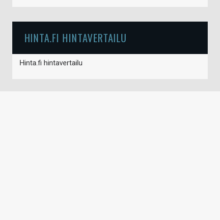
HINTA.FI HINTAVERTAILU
Hinta.fi hintavertailu