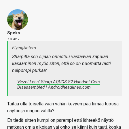
Speks
7.9.2017
FlyingAntero
Sharpilta sen sijaan onnistuu vastaavan kapulan
kasaaminen myös siten, että se on huomattavasti
helpompi purkaa:
'Bezel-Less' Sharp AQUOS S2 Handset Gets
Disassembled | Androidheadlines.com
Taitaa olla toisella vaan vähän kevyempää liimaa tuossa
näytön ja rungon välillä?
En tiedä sitten kumpi on parempi että lähteekö näyttö
matkaan omia aikojaan vai onko se kiinni kuin tauti, koska