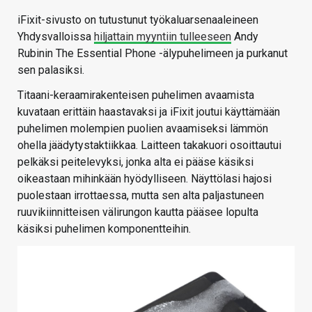
iFixit-sivusto on tutustunut työkaluarsenaaleineen
Yhdysvalloissa
hiljattain myyntiin tulleeseen
Andy
Rubinin The Essential Phone -älypuhelimeen ja purkanut
sen palasiksi.
Titaani-keraamirakenteisen puhelimen avaamista
kuvataan erittäin haastavaksi ja iFixit joutui käyttämään
puhelimen molempien puolien avaamiseksi lämmön
ohella jäädytystaktiikkaa. Laitteen takakuori osoittautui
pelkäksi peitelevyksi, jonka alta ei pääse käsiksi
oikeastaan mihinkään hyödylliseen. Näyttölasi hajosi
puolestaan irrottaessa, mutta sen alta paljastuneen
ruuvikiinnitteisen välirungon kautta pääsee lopulta
käsiksi puhelimen komponentteihin.