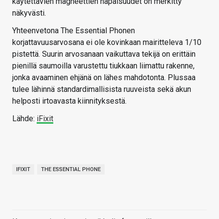
käytettävien magneettien napaisuudet on merkitty
näkyvästi.
Yhteenvetona The Essential Phonen
korjattavuusarvosana ei ole kovinkaan mairitteleva 1/10
pistettä. Suurin arvosanaan vaikuttava tekijä on erittäin
pienillä saumoilla varustettu tiukkaan liimattu rakenne,
jonka avaaminen ehjänä on lähes mahdotonta. Plussaa
tulee lähinnä standardimallisista ruuveista sekä akun
helposti irtoavasta kiinnityksestä.
Lähde:
iFixit
IFIXIT
THE ESSENTIAL PHONE