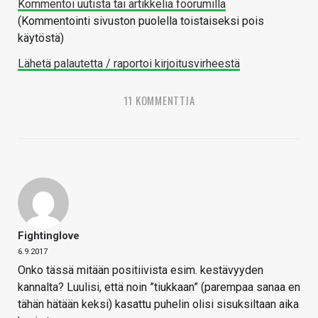
Kommentoi uutista tai artikkelia foorumilla
(Kommentointi sivuston puolella toistaiseksi pois
käytöstä)
Lähetä palautetta / raportoi kirjoitusvirheestä
11 KOMMENTTIA
Fightinglove
6.9.2017
Onko tässä mitään positiivista esim. kestävyyden
kannalta? Luulisi, että noin ”tiukkaan” (parempaa sanaa en
tähän hätään keksi) kasattu puhelin olisi sisuksiltaan aika