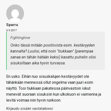
Sparru
6.9.2017
Fightinglove
Onko tässä mitään positiivista esim. kestävyyden
kannalta? Luulisi, että noin "tiukkaan" (parempaa
sanaa en tähän hätään keksi) kasattu puhelin olisi
sisuksiltaan aika hyvin turvassa.
En usko. Eihän nuo sisuskalujen kestävyydet ole
tähänkään mennessä ollut ongelma vaan juuri esim
näyttö. Tosi tiukkaan pakatessa päinvastoin iskut
menevät suoraan sisuksiin kun ulkokuori ei vaimenna ja
levitä voimaa niin hyvin runkoon.
Kirjaudu sisään vastataksesi