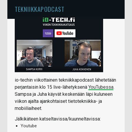
TEKNIIKKAPODCAST
io-techin viikottainen tekniikkapodcast lähetetään
perjantaisin klo 15 live-lähetyksenä
YouTubessa
.
Sampsa ja Juha käyvät keskenään läpi kuluneen
viikon ajalta ajankohtaiset tietotekniikka- ja
mobiiliaiheet.
Jälkikäteen katseltavissa/kuunneltavissa:
Youtube