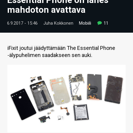
ARTIKKELIT
mahdoton avattava
VIDEOT
6.9.2017 - 15:46
Juha Kokkonen
Mobiili
11
TECHBBS
TIETOA
iFixit joutui jäädyttämään The Essential Phone
-älypuhelimen saadakseen sen auki.
HINTA.FI
KAUPPA
VAIHDA TEEMA
HAKU