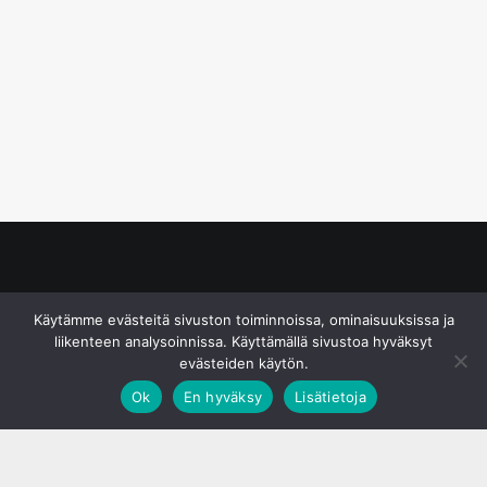
© S&J Media Oy
Käytämme evästeitä sivuston toiminnoissa, ominaisuuksissa ja
liikenteen analysoinnissa. Käyttämällä sivustoa hyväksyt
evästeiden käytön.
Ok
En hyväksy
Lisätietoja
;