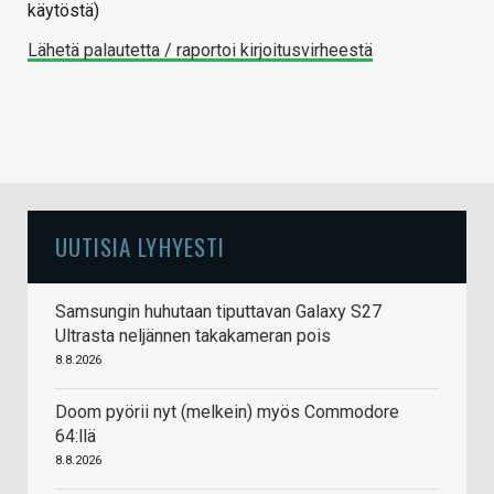
käytöstä)
Lähetä palautetta / raportoi kirjoitusvirheestä
UUTISIA LYHYESTI
Samsungin huhutaan tiputtavan Galaxy S27
Ultrasta neljännen takakameran pois
8.8.2026
Doom pyörii nyt (melkein) myös Commodore
64:llä
8.8.2026