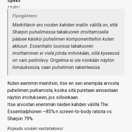
Speks
7.9.2017
FlyingAntero
Merkittävin ero noiden kahden mallin välillä on, että
Sharpin puhelimessa takakuoren irroittamisella
pääsee käsiksi puhelimen komponentteihin kuten
akkuun. Essentialin luurissa takakuoren
irroittaminen ei vielä johda mihinkään, sillä kyseessä
on vain peitinlevy. Ongelma ei ole niinkään näytön
liimauksessa, vaan puhelimen rakenteessa.
Kuten aiemmin mainitsin, itse en sen enempää arvosta
puhelimen purkamista, koska sitä puretaan ainoastaan
näytön irroitukseen, jos silloinkaan.
Itse arvostan enemmän näiden kahden välillä The
Essentialphonen ~85%:n screen-to-body ratiota vs.
Sharpin 79%.
Kirjaudu sisään vastataksesi