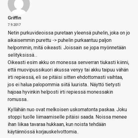
Griffin
7.9.2017
Netin purkuvideoissa puretaan yleensä puhelin, joka on jo
aikaisemmin purettu -> puhelin purkaantuu paljon
helpommin, mitä oikeasti. Joissain se jopa myönnetään
selityksissä…
Oikeasti esim akku on monessa senverran tiukasti kiinni,
että muovipussikuori akussa venyy tai akku taipuu vähän
irti repiessä, eli se pitäisi sitten ehdottomasti vaihtaa,
jos ei halua palopommia siitä luurista.. Näyttö tietysti
hajoaa hyvinkin helposti irti repiessä monessakin
romussa..
Kyllähän nuo ovat melkoisen uskomatonta paskaa. Joku
stoppi tuolle liimaamiselle pitäisi saada. Noissa menee
ihan liikaa tavaraa hukkaan, kun noista tehdään
käytännössä korjauskelvottomia..