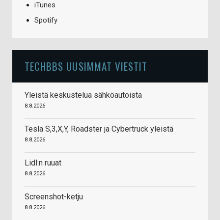
iTunes
Spotify
TECHBBS UUSIMMAT VIESTIT
Yleistä keskustelua sähköautoista
8.8.2026
Tesla S,3,X,Y, Roadster ja Cybertruck yleistä
8.8.2026
Lidl:n ruuat
8.8.2026
Screenshot-ketju
8.8.2026