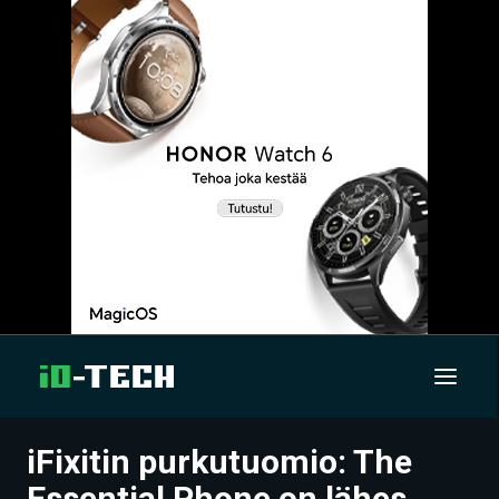
iFixitin purkutuomio: The
UUTISET
Essential Phone on lähes