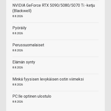
NVIDIA GeForce RTX 5090/5080/5070 Ti -ketju
(Blackwell)
8.8.2026
Pyöräily
8.8.2026
Perussuomalaiset
8.8.2026
Elämän synty
8.8.2026
Minkä fyysisen levykäisen ostin viimeksi
8.8.2026
PC:lle optinen ulostulo
8.8.2026