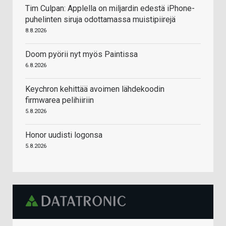
Tim Culpan: Applella on miljardin edestä iPhone-
puhelinten siruja odottamassa muistipiirejä
8.8.2026
Doom pyörii nyt myös Paintissa
6.8.2026
Keychron kehittää avoimen lähdekoodin
firmwarea pelihiiriin
5.8.2026
Honor uudisti logonsa
5.8.2026