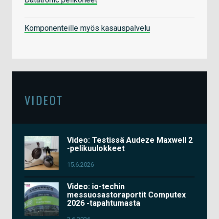
Komponenteille myös kasauspalvelu
VIDEOT
Video: Testissä Audeze Maxwell 2
-pelikuulokkeet
15.6.2026
Video: io-techin
messuosastoraportit Computex
2026 -tapahtumasta