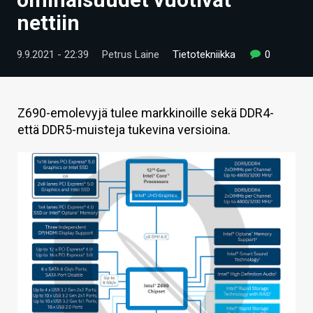
ARTIKKELIT
nettiin
VIDEOT
9.9.2021 - 22:39
Petrus Laine
Tietotekniikka
0
TECHBBS
TIETOA
Z690-emolevyjä tulee markkinoille sekä DDR4-
että DDR5-muisteja tukevina versioina.
HINTA.FI
KAUPPA
VAIHDA TEEMA
HAKU