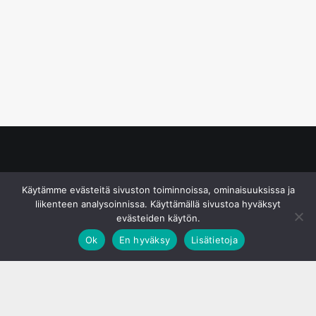
© S&J Media Oy
Käytämme evästeitä sivuston toiminnoissa, ominaisuuksissa ja
liikenteen analysoinnissa. Käyttämällä sivustoa hyväksyt
evästeiden käytön.
Ok
En hyväksy
Lisätietoja
;