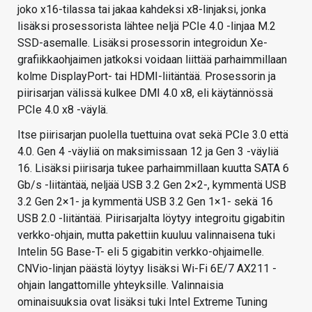
joko x16-tilassa tai jakaa kahdeksi x8-linjaksi, jonka
lisäksi prosessorista lähtee neljä PCIe 4.0 -linjaa M.2
SSD-asemalle. Lisäksi prosessorin integroidun Xe-
grafiikkaohjaimen jatkoksi voidaan liittää parhaimmillaan
kolme DisplayPort- tai HDMI-liitäntää. Prosessorin ja
piirisarjan välissä kulkee DMI 4.0 x8, eli käytännössä
PCIe 4.0 x8 -väylä.
Itse piirisarjan puolella tuettuina ovat sekä PCIe 3.0 että
4.0. Gen 4 -väyliä on maksimissaan 12 ja Gen 3 -väyliä
16. Lisäksi piirisarja tukee parhaimmillaan kuutta SATA 6
Gb/s -liitäntää, neljää USB 3.2 Gen 2×2-, kymmentä USB
3.2 Gen 2×1- ja kymmentä USB 3.2 Gen 1×1- sekä 16
USB 2.0 -liitäntää. Piirisarjalta löytyy integroitu gigabitin
verkko-ohjain, mutta pakettiin kuuluu valinnaisena tuki
Intelin 5G Base-T- eli 5 gigabitin verkko-ohjaimelle.
CNVio-linjan päästä löytyy lisäksi Wi-Fi 6E/7 AX211 -
ohjain langattomille yhteyksille. Valinnaisia
ominaisuuksia ovat lisäksi tuki Intel Extreme Tuning