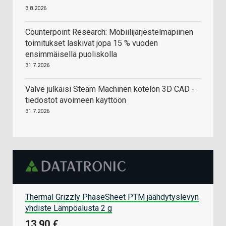
3.8.2026
Counterpoint Research: Mobiilijärjestelmäpiirien
toimitukset laskivat jopa 15 % vuoden
ensimmäisellä puoliskolla
31.7.2026
Valve julkaisi Steam Machinen kotelon 3D CAD -
tiedostot avoimeen käyttöön
31.7.2026
Thermal Grizzly PhaseSheet PTM jäähdytyslevyn
yhdiste Lämpöalusta 2 g
13,90 €