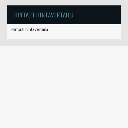
HINTA.FI HINTAVERTAILU
Hinta.fi hintavertailu