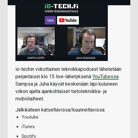
io-techin viikottainen tekniikkapodcast lähetetään
perjantaisin klo 15 live-lähetyksenä
YouTubessa
.
Sampsa ja Juha käyvät keskenään läpi kuluneen
viikon ajalta ajankohtaiset tietotekniikka- ja
mobiiliaiheet.
Jälkikäteen katseltavissa/kuunneltavissa:
Youtube
iTunes
Spotify