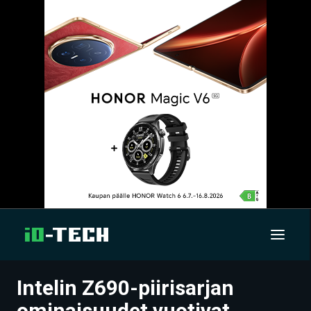
Intelin Z690-piirisarjan
UUTISET
ominaisuudet vuotivat