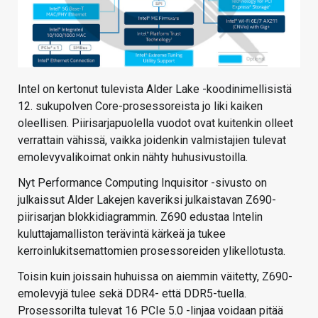
Intel on kertonut tulevista Alder Lake -koodinimellisistä
12. sukupolven Core-prosessoreista jo liki kaiken
oleellisen. Piirisarjapuolella vuodot ovat kuitenkin olleet
verrattain vähissä, vaikka joidenkin valmistajien tulevat
emolevyvalikoimat onkin nähty huhusivustoilla.
Nyt Performance Computing Inquisitor -sivusto on
julkaissut Alder Lakejen kaveriksi julkaistavan Z690-
piirisarjan blokkidiagrammin. Z690 edustaa Intelin
kuluttajamalliston terävintä kärkeä ja tukee
kerroinlukitsemattomien prosessoreiden ylikellotusta.
Toisin kuin joissain huhuissa on aiemmin väitetty, Z690-
emolevyjä tulee sekä DDR4- että DDR5-tuella.
Prosessorilta tulevat 16 PCIe 5.0 -linjaa voidaan pitää