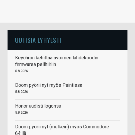
UUTISIA LYHYESTI
Keychron kehittää avoimen lähdekoodin
firmwarea pelihiiriin
5.8.2026
Doom pyörii nyt myös Paintissa
5.8.2026
Honor uudisti logonsa
5.8.2026
Doom pyörii nyt (melkein) myös Commodore
64:llä