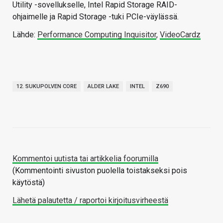
Utility -sovellukselle, Intel Rapid Storage RAID-
ohjaimelle ja Rapid Storage -tuki PCIe-väylässä.
Lähde:
Performance Computing Inquisitor
,
VideoCardz
12. SUKUPOLVEN CORE
ALDER LAKE
INTEL
Z690
Kommentoi uutista tai artikkelia foorumilla
(Kommentointi sivuston puolella toistakseksi pois
käytöstä)
Lähetä palautetta / raportoi kirjoitusvirheestä