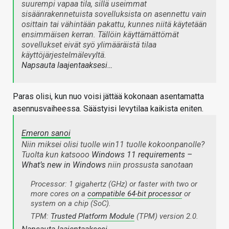
suurempi vapaa tila, sillä useimmat
sisäänrakennetuista sovelluksista on asennettu vain
osittain tai vähintään pakattu, kunnes niitä käytetään
ensimmäisen kerran. Tällöin käyttämättömät
sovellukset eivät syö ylimääräistä tilaa
käyttöjärjestelmälevyltä.
Napsauta laajentaaksesi…
Paras olisi, kun nuo voisi jättää kokonaan asentamatta
asennusvaiheessa. Säästyisi levytilaa kaikista eniten.
Emeron sanoi
Niin miksei olisi tuolle win11 tuolle kokoonpanolle?
Tuolta kun katsooo
Windows 11 requirements –
What’s new in Windows
niin prossusta sanotaan
Processor: 1 gigahertz (GHz) or faster with two or
more cores on a
compatible 64-bit processor
or
system on a chip (SoC).
TPM:
Trusted Platform Module
(TPM) version 2.0.