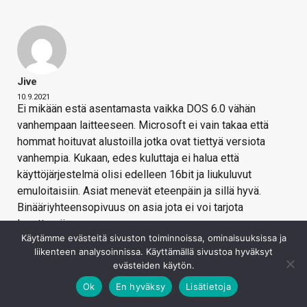
Jive
10.9.2021
Ei mikään estä asentamasta vaikka DOS 6.0 vähän
vanhempaan laitteeseen. Microsoft ei vain takaa että
hommat hoituvat alustoilla jotka ovat tiettyä versiota
vanhempia. Kukaan, edes kuluttaja ei halua että
käyttöjärjestelmä olisi edelleen 16bit ja liukuluvut
emuloitaisiin. Asiat menevät eteenpäin ja sillä hyvä.
Binääriyhteensopivuus on asia jota ei voi tarjota
loputtomiin.
Käytämme evästeitä sivuston toiminnoissa, ominaisuuksissa ja
Kirjaudu sisään vastataksesi
liikenteen analysoinnissa. Käyttämällä sivustoa hyväksyt
evästeiden käytön.
Ok
En hyväksy
Lisätietoja