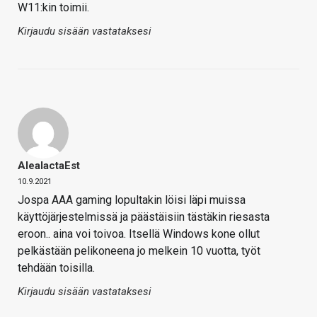
W11:kin toimii.
Kirjaudu sisään vastataksesi
AleaIactaEst
10.9.2021
Jospa AAA gaming lopultakin löisi läpi muissa
käyttöjärjestelmissä ja päästäisiin tästäkin riesasta
eroon.. aina voi toivoa. Itsellä Windows kone ollut
pelkästään pelikoneena jo melkein 10 vuotta, työt
tehdään toisilla.
Kirjaudu sisään vastataksesi