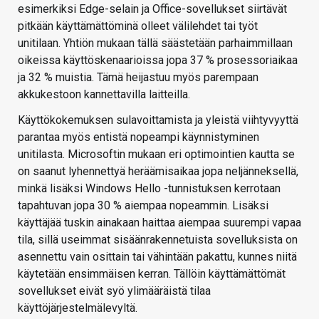
esimerkiksi Edge-selain ja Office-sovellukset siirtävät
pitkään käyttämättöminä olleet välilehdet tai työt
unitilaan. Yhtiön mukaan tällä säästetään parhaimmillaan
oikeissa käyttöskenaarioissa jopa 37 % prosessoriaikaa
ja 32 % muistia. Tämä heijastuu myös parempaan
akkukestoon kannettavilla laitteilla.
Käyttökokemuksen sulavoittamista ja yleistä viihtyvyyttä
parantaa myös entistä nopeampi käynnistyminen
unitilasta. Microsoftin mukaan eri optimointien kautta se
on saanut lyhennettyä heräämisaikaa jopa neljänneksellä,
minkä lisäksi Windows Hello -tunnistuksen kerrotaan
tapahtuvan jopa 30 % aiempaa nopeammin. Lisäksi
käyttäjää tuskin ainakaan haittaa aiempaa suurempi vapaa
tila, sillä useimmat sisäänrakennetuista sovelluksista on
asennettu vain osittain tai vähintään pakattu, kunnes niitä
käytetään ensimmäisen kerran. Tällöin käyttämättömät
sovellukset eivät syö ylimääräistä tilaa
käyttöjärjestelmälevyltä.