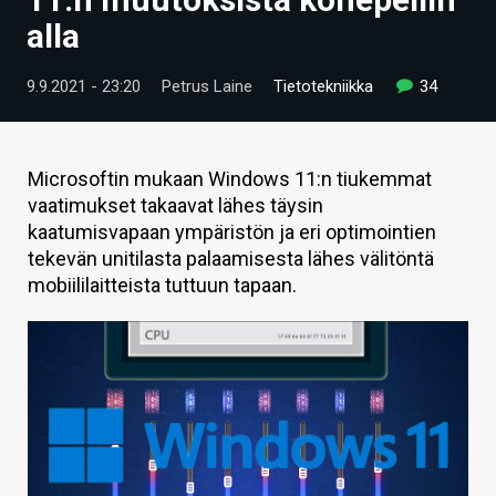
ARTIKKELIT
alla
VIDEOT
9.9.2021 - 23:20
Petrus Laine
Tietotekniikka
34
TECHBBS
TIETOA
Microsoftin mukaan Windows 11:n tiukemmat
vaatimukset takaavat lähes täysin
HINTA.FI
kaatumisvapaan ympäristön ja eri optimointien
tekevän unitilasta palaamisesta lähes välitöntä
KAUPPA
mobiililaitteista tuttuun tapaan.
VAIHDA TEEMA
HAKU