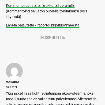
Kommentoi uutista tai artikkelia foorumilla
(Kommentointi sivuston puolella toistaiseksi pois
käytöstä)
Lähetä palautetta / raportoi kirjoitusvirheestä
34 KOMMENTTIA
Vellamo
10.9.2021
Yksi askel lisää kohti suljetumpaa ekosysteemiä, joka
todellisuudessa on valjastettu palvelemaan Microsoftin
ja kolmansien osapuolten intressejä, eikä suinkaan itse