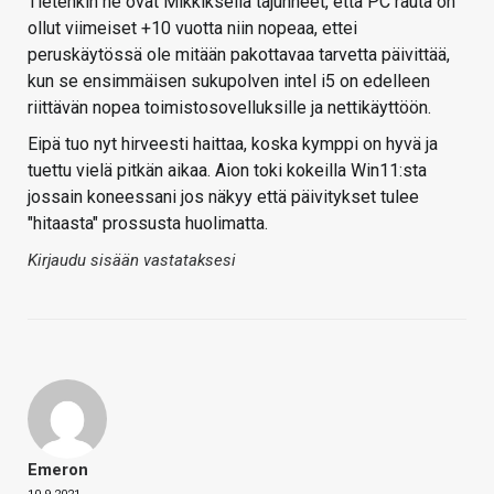
Tietenkin he ovat Mikkiksellä tajunneet, että PC rauta on
ollut viimeiset +10 vuotta niin nopeaa, ettei
peruskäytössä ole mitään pakottavaa tarvetta päivittää,
kun se ensimmäisen sukupolven intel i5 on edelleen
riittävän nopea toimistosovelluksille ja nettikäyttöön.
Eipä tuo nyt hirveesti haittaa, koska kymppi on hyvä ja
tuettu vielä pitkän aikaa. Aion toki kokeilla Win11:sta
jossain koneessani jos näkyy että päivitykset tulee
"hitaasta" prossusta huolimatta.
Kirjaudu sisään vastataksesi
Emeron