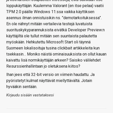
loppukäyttäjän. Kuulemma Valorant (en itse pelaa) vaatii
TPM 2.0 päälle Windows 11:ssa vaikka käyttiksen
asennus ilman onnistuisikin ns. ”demotarkoituksessa”.
En ole nähnyt mitään vertailevia testejä luvatuista
suorituskykyparannuksista eivätkä Developer Preview:n
käyttäjiltä ole tullut mitään sen suuntaista palautetta
myöskään. Hehkutettu Microsoft Start oli täynnä
Suomeen lokalisoituja tusina clickbait artikkeleita kun
tsekkasin… Moniko näistä ominaisuuksista on ollut kauan
kaivattu lisä normikäyttäjän arkeen? Saisiko välilehdet
Resurssienhallintaan jo oletuksena kiitos?
Ihan jees että 32-bit versio on viimein haudattu. Ja
pyöristetyt kulmat näyttävät miellyttävältä. Jotain
hyvääkin sentään.
Kirjaudu sisään vastataksesi