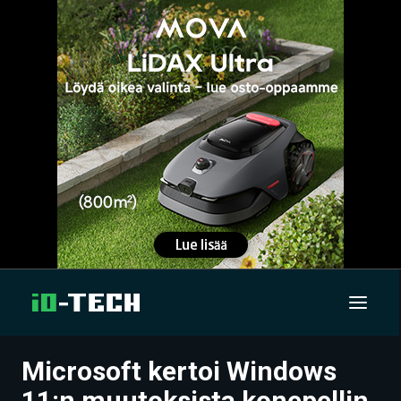
Microsoft kertoi Windows
UUTISET
11:n muutoksista konepellin