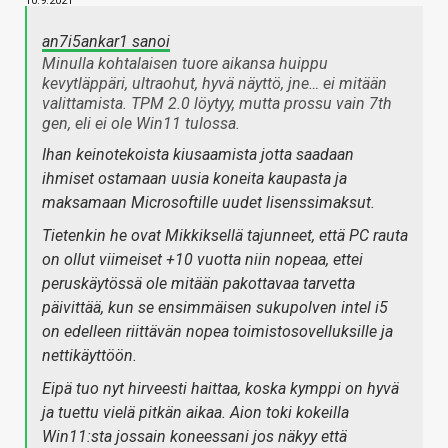
10.9.2021
an7i5ankar1 sanoi
Minulla kohtalaisen tuore aikansa huippu
kevytläppäri, ultraohut, hyvä näyttö, jne… ei mitään
valittamista. TPM 2.0 löytyy, mutta prossu vain 7th
gen, eli ei ole Win11 tulossa.
Ihan keinotekoista kiusaamista jotta saadaan
ihmiset ostamaan uusia koneita kaupasta ja
maksamaan Microsoftille uudet lisenssimaksut.
Tietenkin he ovat Mikkiksellä tajunneet, että PC rauta
on ollut viimeiset +10 vuotta niin nopeaa, ettei
peruskäytössä ole mitään pakottavaa tarvetta
päivittää, kun se ensimmäisen sukupolven intel i5
on edelleen riittävän nopea toimistosovelluksille ja
nettikäyttöön.
Eipä tuo nyt hirveesti haittaa, koska kymppi on hyvä
ja tuettu vielä pitkän aikaa. Aion toki kokeilla
Win11:sta jossain koneessani jos näkyy että