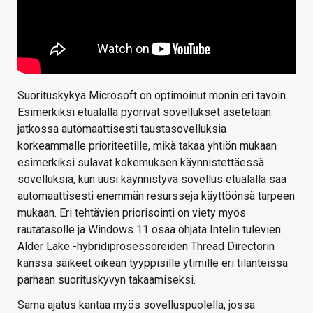
Suorituskykyä Microsoft on optimoinut monin eri tavoin.
Esimerkiksi etualalla pyörivät sovellukset asetetaan
jatkossa automaattisesti taustasovelluksia
korkeammalle prioriteetille, mikä takaa yhtiön mukaan
esimerkiksi sulavat kokemuksen käynnistettäessä
sovelluksia, kun uusi käynnistyvä sovellus etualalla saa
automaattisesti enemmän resursseja käyttöönsä tarpeen
mukaan. Eri tehtävien priorisointi on viety myös
rautatasolle ja Windows 11 osaa ohjata Intelin tulevien
Alder Lake -hybridiprosessoreiden Thread Directorin
kanssa säikeet oikean tyyppisille ytimille eri tilanteissa
parhaan suorituskyvyn takaamiseksi.
Sama ajatus kantaa myös sovelluspuolella, jossa