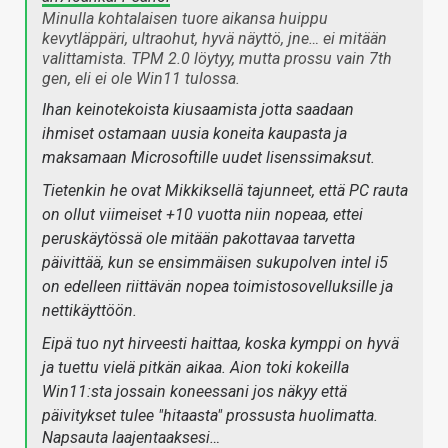
Minulla kohtalaisen tuore aikansa huippu
kevytläppäri, ultraohut, hyvä näyttö, jne… ei mitään
valittamista. TPM 2.0 löytyy, mutta prossu vain 7th
gen, eli ei ole Win11 tulossa.
Ihan keinotekoista kiusaamista jotta saadaan
ihmiset ostamaan uusia koneita kaupasta ja
maksamaan Microsoftille uudet lisenssimaksut.
Tietenkin he ovat Mikkiksellä tajunneet, että PC rauta
on ollut viimeiset +10 vuotta niin nopeaa, ettei
peruskäytössä ole mitään pakottavaa tarvetta
päivittää, kun se ensimmäisen sukupolven intel i5
on edelleen riittävän nopea toimistosovelluksille ja
nettikäyttöön.
Eipä tuo nyt hirveesti haittaa, koska kymppi on hyvä
ja tuettu vielä pitkän aikaa. Aion toki kokeilla
Win11:sta jossain koneessani jos näkyy että
päivitykset tulee "hitaasta" prossusta huolimatta.
Napsauta laajentaaksesi…