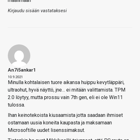
maailmaan
Kirjaudu sisään vastataksesi
An7i5ankar1
10.9.2021
Minulla kohtalaisen tuore aikansa huippu kevytläppäri,
ultraohut, hyvä näyttö, jne… ei mitään valittamista. TPM
2.0 löytyy, mutta prossu vain 7th gen, eli ei ole Win11
tulossa.
Ihan keinotekoista kiusaamista jotta saadaan ihmiset
ostamaan uusia koneita kaupasta ja maksamaan
Microsoftille uudet lisenssimaksut.