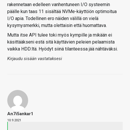
rakennetaan edelleen vanhentuneen I/O systeemin
päälle kun taas 11 sisältää NVMe-käyttöön optimoitua
I/O apia. Todellinen ero näiden välillä on vielä
kysymysmerkki, mutta olettaisin että huomattava.
Mutta itse API tulee toki myös kympille ja mikään ei
käsittääkseni estä sitä käyttävien peleien pelaamista
vaikka HDD:ltä. Hyödyt siinä tilanteessa jää nähtäväksi.
Kirjaudu sisään vastataksesi
An7i5ankar1
10.9.2021