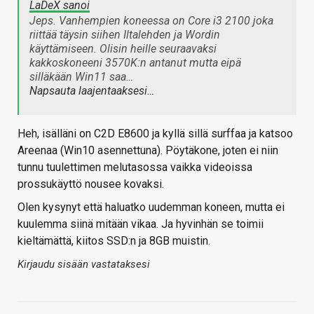
LaDeX sanoi
Jeps. Vanhempien koneessa on Core i3 2100 joka
riittää täysin siihen Iltalehden ja Wordin
käyttämiseen. Olisin heille seuraavaksi
kakkoskoneeni 3570K:n antanut mutta eipä
silläkään Win11 saa…
Napsauta laajentaaksesi…
Heh, isälläni on C2D E8600 ja kyllä sillä surffaa ja katsoo
Areenaa (Win10 asennettuna). Pöytäkone, joten ei niin
tunnu tuulettimen melutasossa vaikka videoissa
prossukäyttö nousee kovaksi.
Olen kysynyt että haluatko uudemman koneen, mutta ei
kuulemma siinä mitään vikaa. Ja hyvinhän se toimii
kieltämättä, kiitos SSD:n ja 8GB muistin.
Kirjaudu sisään vastataksesi