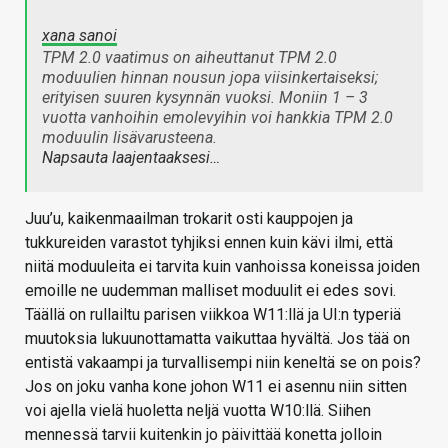
xana sanoi
TPM 2.0 vaatimus on aiheuttanut TPM 2.0
moduulien hinnan nousun jopa viisinkertaiseksi;
erityisen suuren kysynnän vuoksi. Moniin 1 – 3
vuotta vanhoihin emolevyihin voi hankkia TPM 2.0
moduulin lisävarusteena.
Napsauta laajentaaksesi…
Juu’u, kaikenmaailman trokarit osti kauppojen ja
tukkureiden varastot tyhjiksi ennen kuin kävi ilmi, että
niitä moduuleita ei tarvita kuin vanhoissa koneissa joiden
emoille ne uudemman malliset moduulit ei edes sovi.
Täällä on rullailtu parisen viikkoa W11:llä ja UI:n typeriä
muutoksia lukuunottamatta vaikuttaa hyvältä. Jos tää on
entistä vakaampi ja turvallisempi niin keneltä se on pois?
Jos on joku vanha kone johon W11 ei asennu niin sitten
voi ajella vielä huoletta neljä vuotta W10:llä. Siihen
mennessä tarvii kuitenkin jo päivittää konetta jolloin