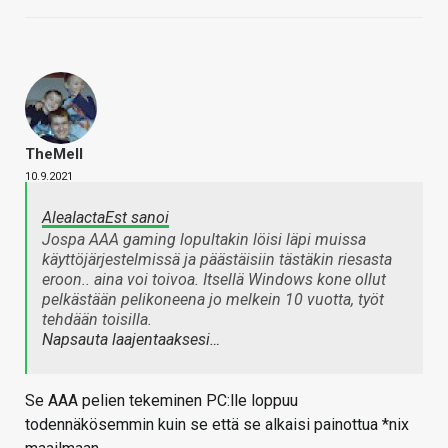
TheMeII
10.9.2021
AleaIactaEst sanoi
Jospa AAA gaming lopultakin löisi läpi muissa
käyttöjärjestelmissä ja päästäisiin tästäkin riesasta
eroon.. aina voi toivoa. Itsellä Windows kone ollut
pelkästään pelikoneena jo melkein 10 vuotta, työt
tehdään toisilla.
Napsauta laajentaaksesi…
Se AAA pelien tekeminen PC:lle loppuu
todennäkösemmin kuin se että se alkaisi painottua *nix