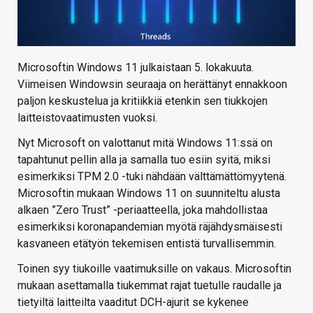
Microsoftin Windows 11 julkaistaan 5. lokakuuta.
Viimeisen Windowsin seuraaja on herättänyt ennakkoon
paljon keskustelua ja kritiikkiä etenkin sen tiukkojen
laitteistovaatimusten vuoksi.
Nyt Microsoft on valottanut mitä Windows 11:ssä on
tapahtunut pellin alla ja samalla tuo esiin syitä, miksi
esimerkiksi TPM 2.0 -tuki nähdään välttämättömyytenä.
Microsoftin mukaan Windows 11 on suunniteltu alusta
alkaen ”Zero Trust” -periaatteella, joka mahdollistaa
esimerkiksi koronapandemian myötä räjähdysmäisesti
kasvaneen etätyön tekemisen entistä turvallisemmin.
Toinen syy tiukoille vaatimuksille on vakaus. Microsoftin
mukaan asettamalla tiukemmat rajat tuetulle raudalle ja
tietyiltä laitteilta vaaditut DCH-ajurit se kykenee