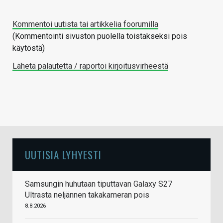
Kommentoi uutista tai artikkelia foorumilla
(Kommentointi sivuston puolella toistakseksi pois
käytöstä)
Lähetä palautetta / raportoi kirjoitusvirheestä
UUTISIA LYHYESTI
Samsungin huhutaan tiputtavan Galaxy S27
Ultrasta neljännen takakameran pois
8.8.2026