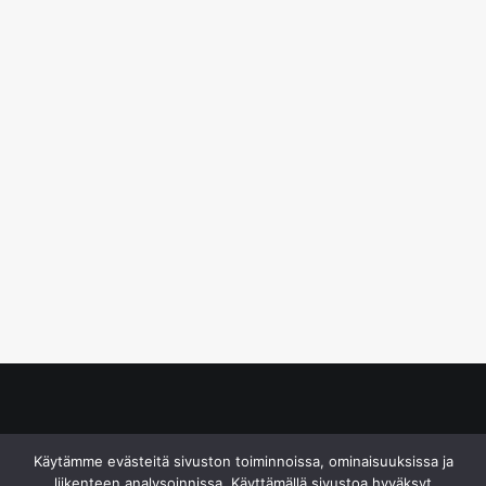
© S&J Media Oy
Käytämme evästeitä sivuston toiminnoissa, ominaisuuksissa ja
liikenteen analysoinnissa. Käyttämällä sivustoa hyväksyt