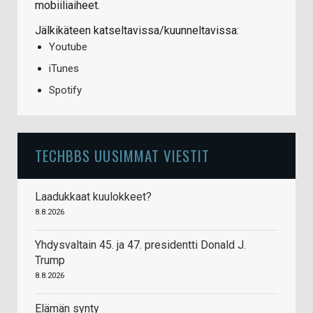
mobiiliaiheet.
Jälkikäteen katseltavissa/kuunneltavissa:
Youtube
iTunes
Spotify
TECHBBS UUSIMMAT VIESTIT
Laadukkaat kuulokkeet?
8.8.2026
Yhdysvaltain 45. ja 47. presidentti Donald J.
Trump
8.8.2026
Elämän synty