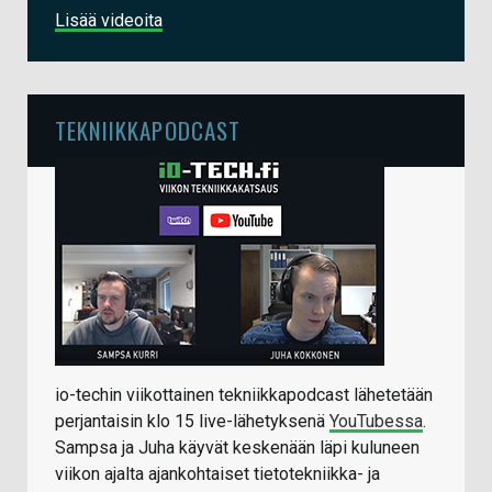
Lisää videoita
TEKNIIKKAPODCAST
io-techin viikottainen tekniikkapodcast lähetetään
perjantaisin klo 15 live-lähetyksenä
YouTubessa
.
Sampsa ja Juha käyvät keskenään läpi kuluneen
viikon ajalta ajankohtaiset tietotekniikka- ja