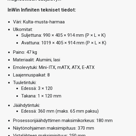
InWin Infiniten tekniset tiedot:
Väri: Kulta-musta-harmaa
Ulkomitat:
Suljettuna: 990 × 405 × 914 mm (P × L × K)
Avattuna: 1019 × 405 × 914 mm (P × L × K)
Paino: 47 kg
Materiaalit: Alumiini, lasi
Emolevytuki: Mini-ITX, mATX, ATX, E-ATX
Laajennuspaikat: 8
Tuuletintuki:
Edessä: 3 × 120
Takana: 1 × 120 mm
Jäähdytintuki:
Edessä: 360 mm (maks. 65 mm paksu)
Prosessorijäähdyttimen maksimikorkeus: 180 mm
Näytönohjaimen maksimipituus: 370 mm
Virtalähteen maksimipituus: 250 mm