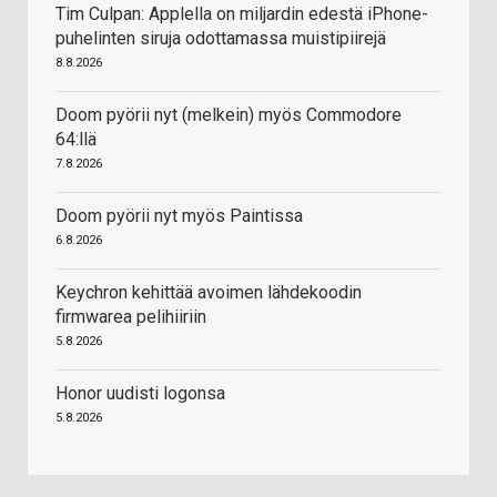
Tim Culpan: Applella on miljardin edestä iPhone-
puhelinten siruja odottamassa muistipiirejä
8.8.2026
Doom pyörii nyt (melkein) myös Commodore
64:llä
7.8.2026
Doom pyörii nyt myös Paintissa
6.8.2026
Keychron kehittää avoimen lähdekoodin
firmwarea pelihiiriin
5.8.2026
Honor uudisti logonsa
5.8.2026