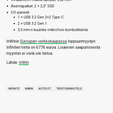
Asemapaikat: 2 × 2,5” SSD
I/O-paneeli:
1 × USB 3.2 Gen 2×2 Type-C
2 × USB 3.2 Gen 1
3,5 mm:n kuuloke-mikrofoni-komboliitäntä
InWinin
Euroopan-verkkokaupassa
loppuunmyydyn
Infiniten hinta on 6776 euroa. Lisäerien saapumisesta
myyntiin ei vielä ole tietoa.
Lähde:
InWin
INFINITE
INWIN
KOTELOT
TÄYSTORNIKOTELO