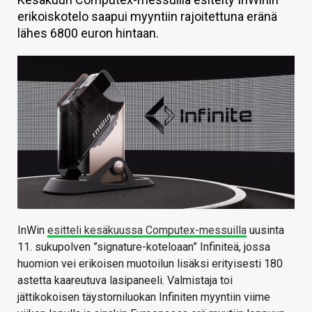
erikoiskotelo saapui myyntiin rajoitettuna eränä
KAUPPA
lähes 6800 euron hintaan.
VAIHDA TEEMA
HAKU
InWin
esitteli kesäkuussa Computex-messuilla
uusinta
11. sukupolven ”signature-koteloaan” Infiniteä, jossa
huomion vei erikoisen muotoilun lisäksi erityisesti 180
astetta kaareutuva lasipaneeli. Valmistaja toi
jättikokoisen täystorniluokan Infiniten myyntiin viime