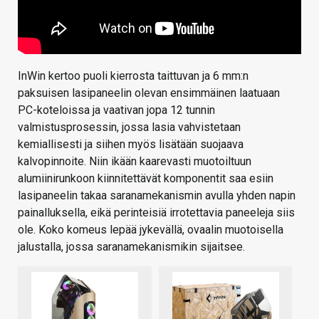
InWin kertoo puoli kierrosta taittuvan ja 6 mm:n
paksuisen lasipaneelin olevan ensimmäinen laatuaan
PC-koteloissa ja vaativan jopa 12 tunnin
valmistusprosessin, jossa lasia vahvistetaan
kemiallisesti ja siihen myös lisätään suojaava
kalvopinnoite. Niin ikään kaarevasti muotoiltuun
alumiinirunkoon kiinnitettävät komponentit saa esiin
lasipaneelin takaa saranamekanismin avulla yhden napin
painalluksella, eikä perinteisiä irrotettavia paneeleja siis
ole. Koko komeus lepää jykevällä, ovaalin muotoisella
jalustalla, jossa saranamekanismikin sijaitsee.