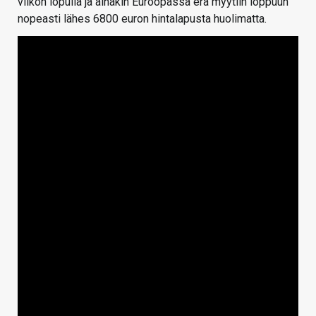
viikon lopulla ja ainakin Euroopassa erä myytiin loppuun
nopeasti lähes 6800 euron hintalapusta huolimatta.