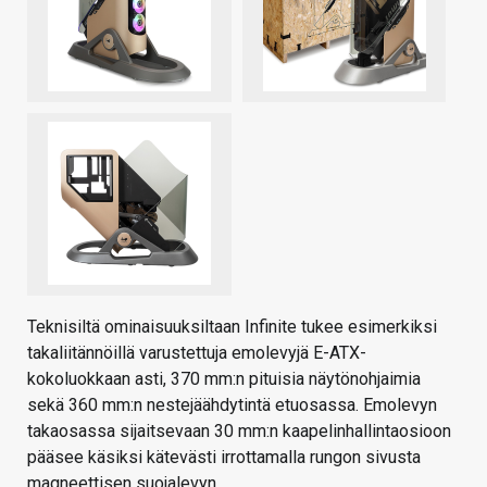
Teknisiltä ominaisuuksiltaan Infinite tukee esimerkiksi
takaliitännöillä varustettuja emolevyjä E-ATX-
kokoluokkaan asti, 370 mm:n pituisia näytönohjaimia
sekä 360 mm:n nestejäähdytintä etuosassa. Emolevyn
takaosassa sijaitsevaan 30 mm:n kaapelinhallintaosioon
pääsee käsiksi kätevästi irrottamalla rungon sivusta
magneettisen suojalevyn.