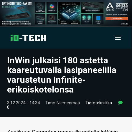
InWin julkaisi 180 astetta
UUTISET
kaareutuvalla lasipaneelilla
ARTIKKELIT
varustetun Infinite-
erikoiskotelonsa
VIDEOT
TECHBBS
3.12.2024 - 14:34
Timo Niemenmaa
Tietotekniikka
0
TIETOA
HINTA.FI
Kesäkuun Computex-messuilla esitelty InWinin