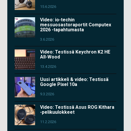
15.6.2026
Video: io-techin
messuosastoraportit Computex
2026 -tapahtumasta
3.6.2026
Video: Testissä Keychron K2 HE
All-Wood
13.4.2026
Uusi artikkeli & video: Testissä
Google Pixel 10a
9.3.2026
Video: Testissä Asus ROG Kithara
-pelikuulokkeet
11.2.2026