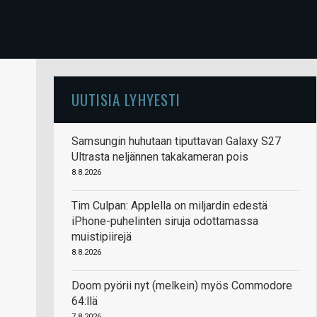
UUTISIA LYHYESTI
Samsungin huhutaan tiputtavan Galaxy S27
Ultrasta neljännen takakameran pois
8.8.2026
Tim Culpan: Applella on miljardin edestä
iPhone-puhelinten siruja odottamassa
muistipiirejä
8.8.2026
Doom pyörii nyt (melkein) myös Commodore
64:llä
7.8.2026