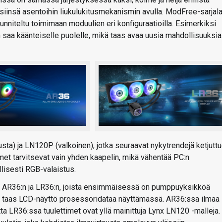
eisiinsä asentoihin liukulukitusmekanismin avulla. ModFree-sarjala
unniteltu toimimaan moduulien eri konfiguraatioilla. Esimerkiksi
n saa käänteiselle puolelle, mikä taas avaa uusia mahdollisuuksia
ta) ja LN120P (valkoinen), jotka seuraavat nykytrendejä ketjutt
timet tarvitsevat vain yhden kaapelin, mikä vähentää PC:n
lisesti RGB-valaistus.
n AR36:n ja LR36:n, joista ensimmäisessä on pumppuyksikköä
sä taas LCD-näyttö prosessoridataa näyttämässä. AR36:ssa ilmaa
ta LR36:ssa tuulettimet ovat yllä mainittuja Lynx LN120 -malleja.