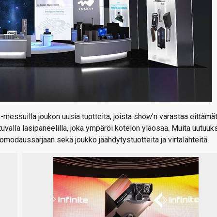
essuilla joukon uusia tuotteita, joista show’n varastaa eittämät
uvalla lasipaneelilla, joka ympäröi kotelon yläosaa. Muita uutuuk
odaussarjaan sekä joukko jäähdytystuotteita ja virtalähteitä.