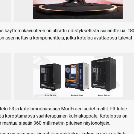
s käyttömukavuuteen on uhrattu edistyksellistä suunnittelua. 18
on asennettavia komponentteja, jotka koteloa avattaessa tulevat
elo F3 ja kotelomodaussarja ModFreen uudet mallit. F3 tulee
äköä korostamassa vaahterapuinen kulmakappale. Kotelossa on
n mahtuu sisään 360 millimetrin pituinen näytönohjain.
issa on samassa järjestyksessä kaksi, kolme ja neljä erillistä