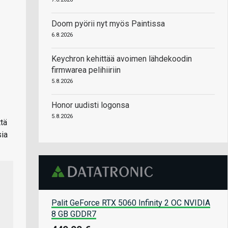
Doom pyörii nyt myös Paintissa
6.8.2026
Keychron kehittää avoimen lähdekoodin
firmwarea pelihiiriin
5.8.2026
Honor uudisti logonsa
5.8.2026
tä
sia
Palit GeForce RTX 5060 Infinity 2 OC NVIDIA
8 GB GDDR7