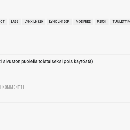
LOT
LR36
LYNX LN120
LYNX LN120P
MODFREE
P250II
TUULETTI
sivuston puolella toistaiseksi pois käytöstä)
1 KOMMENTTI