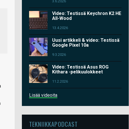
3.6.2026
Video: Testissä Keychron K2 HE
All-Wood
13.4.2026
Uusi artikkeli & video: Testissä
Google Pixel 10a
9.3.2026
Video: Testissä Asus ROG
Kithara -pelikuulokkeet
11.2.2026
a
Lisää videoita
n
TEKNIIKKAPODCAST