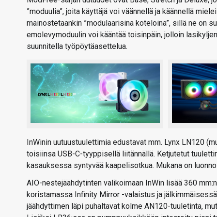
”moduulia”, joita käyttäjä voi väännellä ja käännellä miel
mainostetaankin ”modulaarisina koteloina”, sillä ne on su
emolevymoduulin voi kääntää toisinpäin, jolloin lasikylje
suunnitella työpöytäasettelua.
InWinin uutuustuulettimia edustavat mm. Lynx LN120 (mus
toisiinsa USB-C-tyyppisellä liitännällä. Ketjutetut tuulet
kasauksessa syntyvää kaapelisotkua. Mukana on luonnol
AIO-nestejäähdytinten valikoimaan InWin lisää 360 mm:
koristamassa Infinity Mirror -valaistus ja jälkimmäises
jäähdyttimen läpi puhaltavat kolme AN120-tuuletinta, mut