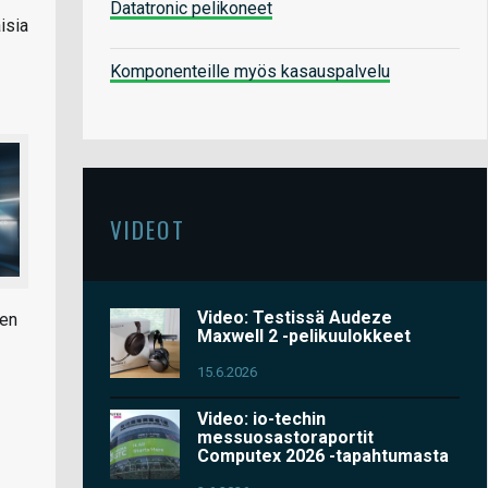
Datatronic pelikoneet
isia
Komponenteille myös kasauspalvelu
VIDEOT
Video: Testissä Audeze
uen
Maxwell 2 -pelikuulokkeet
15.6.2026
Video: io-techin
messuosastoraportit
Computex 2026 -tapahtumasta