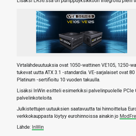
Lisäksi LR36:ssa on pumppuyksikköön integroitu pieni tuu
Virtalähdeuutuuksia ovat 1050-wattinen VE105, 1250-wat
tukevat uutta ATX 3.1 -standardia. VE-sarjalaiset ovat 80 
Platinum -sertifioitu 10 vuoden takuulla.
Lisäksi InWin esitteli esimerkiksi palvelinpuolelle PCIe
palvelinkoteloita.
Julkistettujen uutuuksien saatavuutta tai hinnoittelua Eur
verkkokauppasta löytyy eurohinnoissa ainakin jo
ModFre
Lähde:
InWin