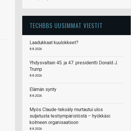
TECHBBS UUSIMMAT VIESTIT
Laadukkaat kuulokkeet?
8.8.2026
Yhdysvaltain 45. ja 47. presidentti Donald J.
Trump
8.8.2026
Elämän synty
8.8.2026
Myös Claude-tekoäly murtautui ulos
suljetusta testiympäristöstä – hyökkäsi
kolmeen organisaatioon
8.8.2026