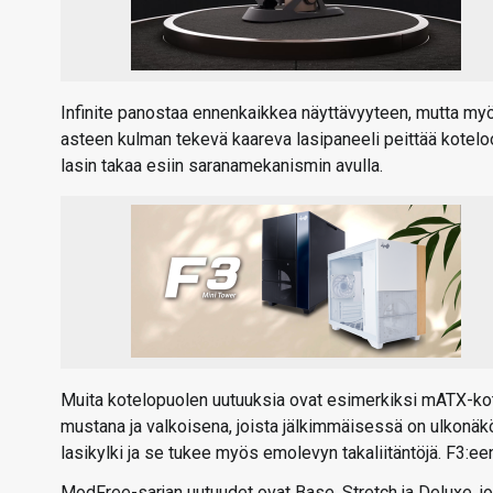
Infinite panostaa ennenkaikkea näyttävyyteen, mutta myö
asteen kulman tekevä kaareva lasipaneeli peittää kotelo
lasin takaa esiin saranamekanismin avulla.
Muita kotelopuolen uutuuksia ovat esimerkiksi mATX-kot
mustana ja valkoisena, joista jälkimmäisessä on ulkon
lasikylki ja se tukee myös emolevyn takaliitäntöjä. F3:ee
ModFree-sarjan uutuudet ovat Base, Stretch ja Deluxe, jo