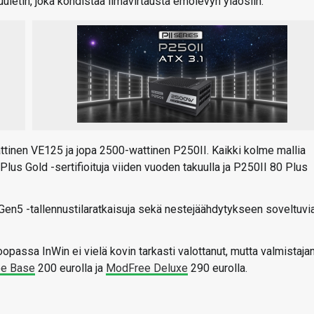
letin, joka kohdistaa ilmavirtausta emolevyn yläosiin.
tinen VE125 ja jopa 2500-wattinen P250II. Kaikki kolme mallia
Plus Gold -sertifioituja viiden vuoden takuulla ja P250II 80 Plus
 Gen5 -tallennustilaratkaisuja sekä nestejäähdytykseen soveltuvi
oopassa InWin ei vielä kovin tarkasti valottanut, mutta valmistaja
e Base
200 eurolla ja
ModFree Deluxe
290 eurolla.