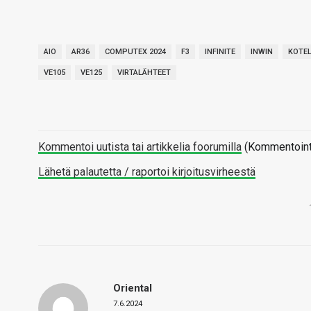
AIO
AR36
COMPUTEX 2024
F3
INFINITE
INWIN
KOTE
VE105
VE125
VIRTALÄHTEET
Kommentoi uutista tai artikkelia foorumilla
(Kommentointi 
Lähetä palautetta / raportoi kirjoitusvirheestä
Oriental
7.6.2024