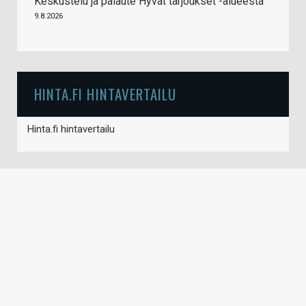
Keskustelu ja palaute Hyvät tarjoukset -alueesta
9.8.2026
HINTA.FI HINTAVERTAILU
Hinta.fi hintavertailu