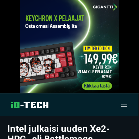
Intel julkaisi uuden Xe2-
UUTISET
HPG- eli Battlemage-