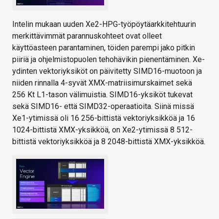
Intelin mukaan uuden Xe2-HPG-työpöytäarkkitehtuurin
merkittävimmät parannuskohteet ovat olleet
käyttöasteen parantaminen, töiden parempi jako pitkin
piiriä ja ohjelmistopuolen tehohävikin pienentäminen. Xe-
ydinten vektoriyksiköt on päivitetty SIMD16-muotoon ja
niiden rinnalla 4-syvät XMX-matriisimurskaimet sekä
256 Kt L1-tason välimuistia. SIMD16-yksiköt tukevat
sekä SIMD16- että SIMD32-operaatioita. Siinä missä
Xe1-ytimissä oli 16 256-bittistä vektoriyksikköä ja 16
1024-bittistä XMX-yksikköä, on Xe2-ytimissä 8 512-
bittistä vektoriyksikköä ja 8 2048-bittistä XMX-yksikköä.