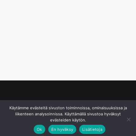
© S&J Media Oy
Käytämme evästeitä sivuston toiminnoissa, ominaisuuksissa ja
liikenteen analysoinnissa. Käyttämällä sivustoa hyväksyt
evästeiden käytön.
Ok
En hyväksy
Lisätietoja