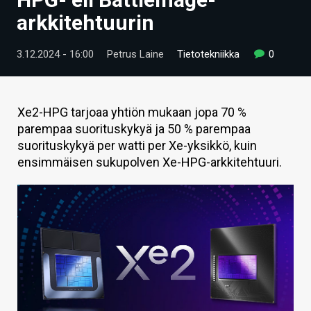
ARTIKKELIT
arkkitehtuurin
VIDEOT
3.12.2024 - 16:00
Petrus Laine
Tietotekniikka
0
TECHBBS
TIETOA
Xe2-HPG tarjoaa yhtiön mukaan jopa 70 %
parempaa suorituskykyä ja 50 % parempaa
HINTA.FI
suorituskykyä per watti per Xe-yksikkö, kuin
ensimmäisen sukupolven Xe-HPG-arkkitehtuuri.
KAUPPA
VAIHDA TEEMA
HAKU