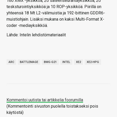
160 XMX -yksikköä, 20 säteenseurantayksikköä, 20
tesksturointiyksikköä ja 10 ROP-yksikköä. Piirillä on
yhteensä 18 Mt L2-välimuistia ja 192-bittinen GDDR6-
muistiohjain. Lisäksi mukana on kaksi Multi-Format X-
coder -mediayksikköä.
Lähde: Intelin lehdistömateriaalit
ARC
BATTLEMAGE
BMG-G21
INTEL
XE2
XE2-HPG
Kommentoi uutista tai artikkelia foorumilla
(Kommentointi sivuston puolella toistakseksi pois
käytöstä)