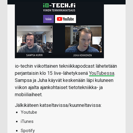
io-techin viikottainen tekniikkapodcast lähetetään
perjantaisin klo 15 live-lähetyksenä
YouTubessa
.
Sampsa ja Juha käyvät keskenään läpi kuluneen
viikon ajalta ajankohtaiset tietotekniikka- ja
mobiiliaiheet.
Jälkikäteen katseltavissa/kuunneltavissa:
Youtube
iTunes
Spotify