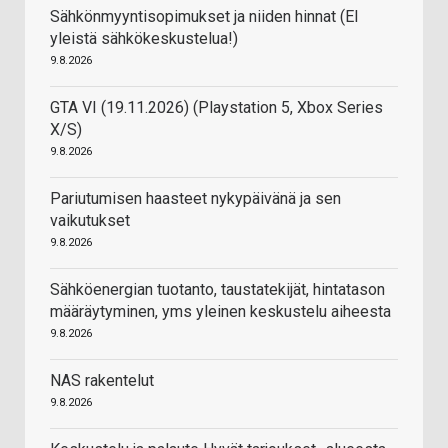
Sähkönmyyntisopimukset ja niiden hinnat (EI
yleistä sähkökeskustelua!)
9.8.2026
GTA VI (19.11.2026) (Playstation 5, Xbox Series
X/S)
9.8.2026
Pariutumisen haasteet nykypäivänä ja sen
vaikutukset
9.8.2026
Sähköenergian tuotanto, taustatekijät, hintatason
määräytyminen, yms yleinen keskustelu aiheesta
9.8.2026
NAS rakentelut
9.8.2026