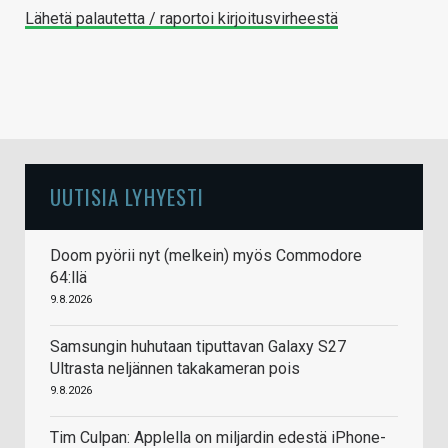
Lähetä palautetta / raportoi kirjoitusvirheestä
UUTISIA LYHYESTI
Doom pyörii nyt (melkein) myös Commodore
64:llä
9.8.2026
Samsungin huhutaan tiputtavan Galaxy S27
Ultrasta neljännen takakameran pois
9.8.2026
Tim Culpan: Applella on miljardin edestä iPhone-