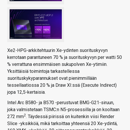
Xe2-HPG-arkkitehtuurin Xe-ydinten suorituskyvyn
kerrotaan parantuneen 70 % ja suorituskyvyn per watti 50
% verrattuna ensimmäisen sukupolven Xe-ytimiin.
Yksittäisiä toimintoja tarkastellessa
suorituskykyparannukset ovat pienimmillään
tessellaatiossa 20 % ja Draw XI:ssä (Execute Indirect)
jopa 12,5-kertaisia.
Intel Arc B580- ja B570 -perustuvat BMG-G21-siruun,
joka valmistetaan TSMC:n N5-prosessilla ja on kooltaan
2
272 mm
. Täydessä piirissä on kuitenkin viisi Render
Slice -yksikköä, mikä tarkoittaa yhteensä 20 Xe-ydintä,