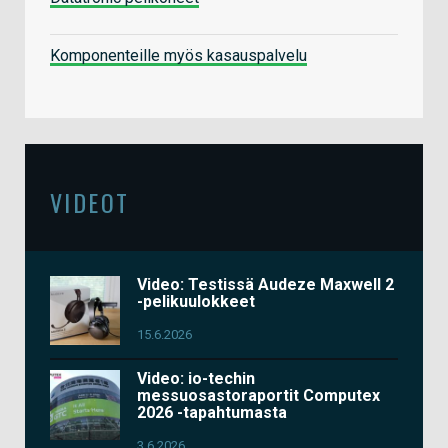
Komponenteille myös kasauspalvelu
VIDEOT
Video: Testissä Audeze Maxwell 2
-pelikuulokkeet
15.6.2026
Video: io-techin
messuosastoraportit Computex
2026 -tapahtumasta
3.6.2026