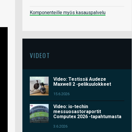
Komponenteille myös kasauspalvelu
VIDEOT
Video: Testissä Audeze
Maxwell 2 -pelikuulokkeet
15.6.2026
Video: io-techin
messuosastoraportit
Computex 2026 -tapahtumasta
3.6.2026