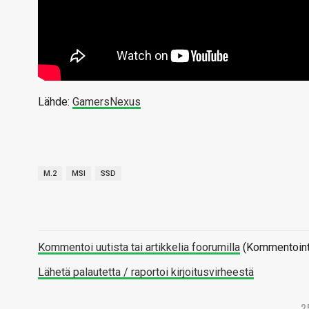
Lähde:
GamersNexus
M.2
MSI
SSD
Kommentoi uutista tai artikkelia foorumilla
(Kommentointi 
Lähetä palautetta / raportoi kirjoitusvirheestä
2