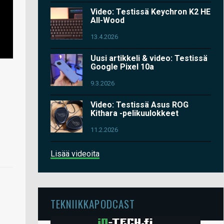
Video: Testissä Keychron K2 HE
All-Wood
13.4.2026
Uusi artikkeli & video: Testissä
Google Pixel 10a
9.3.2026
Video: Testissä Asus ROG
Kithara -pelikuulokkeet
11.2.2026
Lisää videoita
TEKNIIKKAPODCAST