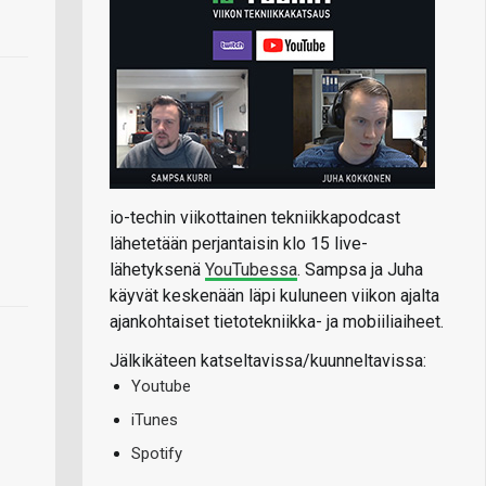
io-techin viikottainen tekniikkapodcast
lähetetään perjantaisin klo 15 live-
lähetyksenä
YouTubessa
. Sampsa ja Juha
käyvät keskenään läpi kuluneen viikon ajalta
ajankohtaiset tietotekniikka- ja mobiiliaiheet.
Jälkikäteen katseltavissa/kuunneltavissa:
Youtube
iTunes
Spotify