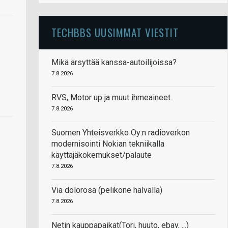
TECHBBS UUSIMMAT VIESTIT
Mikä ärsyttää kanssa-autoilijoissa?
7.8.2026
RVS, Motor up ja muut ihmeaineet.
7.8.2026
Suomen Yhteisverkko Oy:n radioverkon
modernisointi Nokian tekniikalla
käyttäjäkokemukset/palaute
7.8.2026
Via dolorosa (pelikone halvalla)
7.8.2026
Netin kauppapaikat(Tori, huuto, ebay, ...)