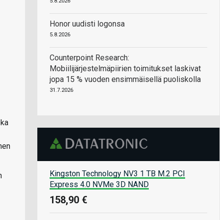
5.8.2026
Honor uudisti logonsa
5.8.2026
Counterpoint Research:
Mobiilijärjestelmäpiirien toimitukset laskivat
jopa 15 % vuoden ensimmäisellä puoliskolla
31.7.2026
oka
inen
Kingston Technology NV3 1 TB M.2 PCI
n
Express 4.0 NVMe 3D NAND
158,90 €