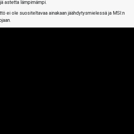
ljä astetta lämpimämpi.
äyttö ei ole suositeltavaa ainakaan jäähdytysmielessä ja MSI:n
ojaan.