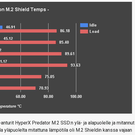
anturit HyperX Predator M.2 SSD:n ylä- ja alapuolelle ja mitannut
lla yläpuolelta mitattuna lämpötila oli M.2 Shieldin kanssa vajaan