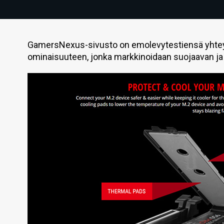
GamersNexus-sivusto on emolevytestiensä yhteyd
ominaisuuteen, jonka markkinoidaan suojaavan ja