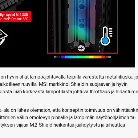
hyvin ohut lämpöäjohtavalla teipillä varustettu metalliliuska, j
ikoilleen ruuvilla. MSI markkinoi Shieldin suojaavan ja hyvin
osta liian korkeasta lämpötilasta johtuva throttlaus ja hidastum
ta-ala on lähes olematon, että konseptin toimivuus on vähintäänki
timien väliin emolevyn pinnalle ja lämpimän näytönohjaimen tai
ytyksen sijaan M.2 Shield heikentää jäähdytystä ja aiheuttaa