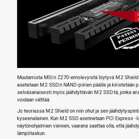
Muutamista MSI:n Z270-emolevyistä löytyvä M.2 Shield on 
asetetaan M.2 SSD:n NAND-piirien päälle ja kiristetään pa
selväsanaisesti myös jäähdyttävän M.2 SSD:tä, jonka ansi
voidaan välttää.
Jo teoriassa M.2 Shield on niin ohut ja sen jäähdytyspin
kyseenalainen. Kun M.2 SSD asennetaan PCI Express -liit
näytönohjaimien viereen, vaarana saattaa olla, että jäähd
lämpötaskun.