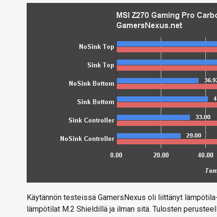
Käytännön testeissä GamersNexus oli liittänyt lämpötila-
lämpötilat M.2 Shieldillä ja ilman sitä. Tulosten perustee