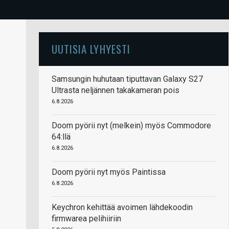
UUTISIA LYHYESTI
Samsungin huhutaan tiputtavan Galaxy S27
Ultrasta neljännen takakameran pois
6.8.2026
Doom pyörii nyt (melkein) myös Commodore
64:llä
6.8.2026
Doom pyörii nyt myös Paintissa
6.8.2026
Keychron kehittää avoimen lähdekoodin
firmwarea pelihiiriin