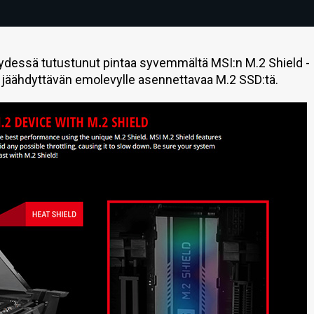
essä tutustunut pintaa syvemmältä MSI:n M.2 Shield -
 jäähdyttävän emolevylle asennettavaa M.2 SSD:tä.