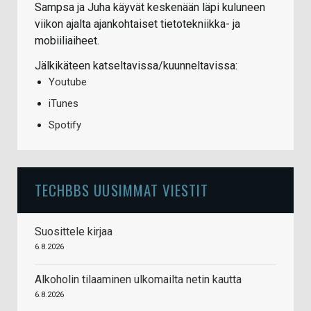
Sampsa ja Juha käyvät keskenään läpi kuluneen
viikon ajalta ajankohtaiset tietotekniikka- ja
mobiiliaiheet.
Jälkikäteen katseltavissa/kuunneltavissa:
Youtube
iTunes
Spotify
TECHBBS UUSIMMAT VIESTIT
Suosittele kirjaa
6.8.2026
Alkoholin tilaaminen ulkomailta netin kautta
6.8.2026