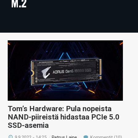
M.2
ARTIKKELIT
VIDEOT
TECHBBS
TIETOA
HINTA.FI
KAUPPA
VAIHDA TEEMA
Tom’s Hardware: Pula nopeista
NAND-piireistä hidastaa PCIe 5.0
HAKU
SSD-asemia
9.9.2022 - 14:25
/
Petrus Laine
Kommentit (10)