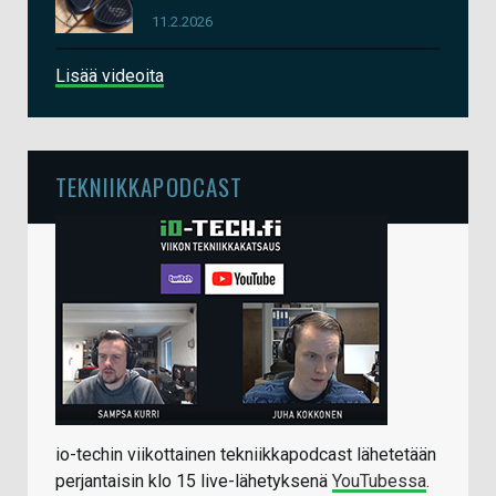
11.2.2026
Lisää videoita
TEKNIIKKAPODCAST
io-techin viikottainen tekniikkapodcast lähetetään
perjantaisin klo 15 live-lähetyksenä
YouTubessa
.