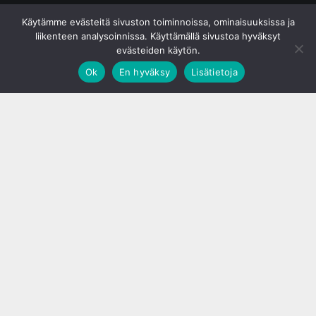
© S&J Media Oy
Käytämme evästeitä sivuston toiminnoissa, ominaisuuksissa ja
liikenteen analysoinnissa. Käyttämällä sivustoa hyväksyt
evästeiden käytön.
Ok
En hyväksy
Lisätietoja
;