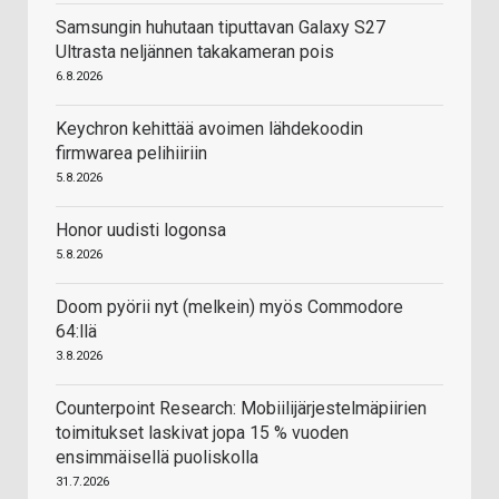
Samsungin huhutaan tiputtavan Galaxy S27
Ultrasta neljännen takakameran pois
6.8.2026
Keychron kehittää avoimen lähdekoodin
firmwarea pelihiiriin
5.8.2026
Honor uudisti logonsa
5.8.2026
Doom pyörii nyt (melkein) myös Commodore
64:llä
3.8.2026
Counterpoint Research: Mobiilijärjestelmäpiirien
toimitukset laskivat jopa 15 % vuoden
ensimmäisellä puoliskolla
31.7.2026