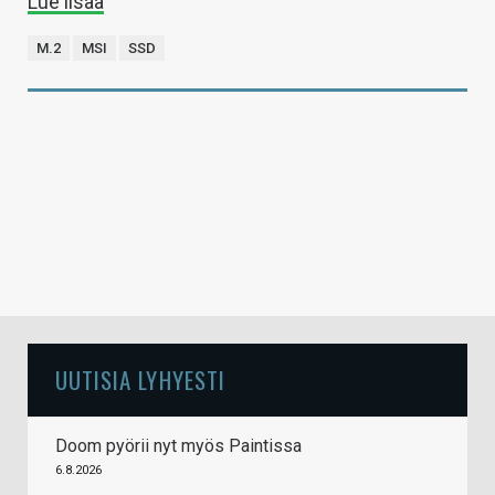
Lue lisää
M.2
MSI
SSD
UUTISIA LYHYESTI
Doom pyörii nyt myös Paintissa
6.8.2026