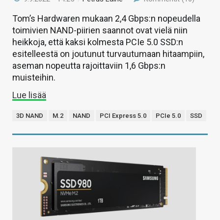
Tom’s Hardwaren mukaan 2,4 Gbps:n nopeudella
toimivien NAND-piirien saannot ovat vielä niin
heikkoja, että kaksi kolmesta PCIe 5.0 SSD:n
esitelleestä on joutunut turvautumaan hitaampiin,
aseman nopeutta rajoittaviin 1,6 Gbps:n
muisteihin.
Lue lisää
3D NAND
M.2
NAND
PCI Express 5.0
PCIe 5.0
SSD