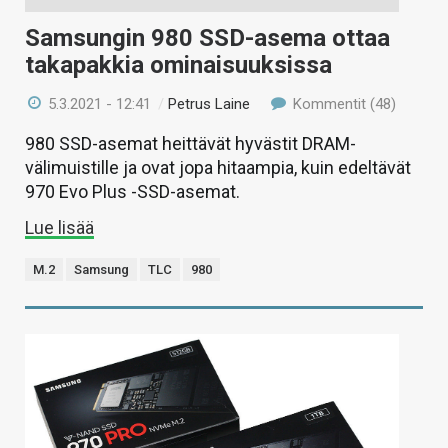
Samsungin 980 SSD-asema ottaa
takapakkia ominaisuuksissa
5.3.2021 - 12:41
/
Petrus Laine
Kommentit (48)
980 SSD-asemat heittävät hyvästit DRAM-
välimuistille ja ovat jopa hitaampia, kuin edeltävät
970 Evo Plus -SSD-asemat.
Lue lisää
M.2
Samsung
TLC
980