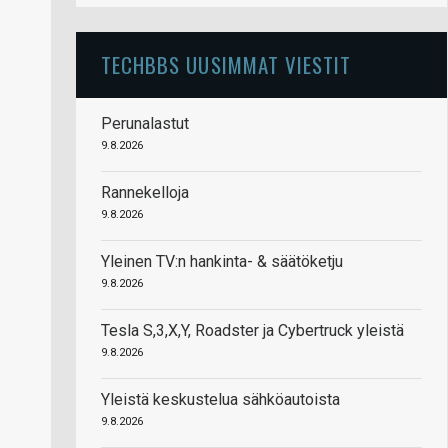
TECHBBS UUSIMMAT VIESTIT
Perunalastut
9.8.2026
Rannekelloja
9.8.2026
Yleinen TV:n hankinta- & säätöketju
9.8.2026
Tesla S,3,X,Y, Roadster ja Cybertruck yleistä
9.8.2026
Yleistä keskustelua sähköautoista
9.8.2026