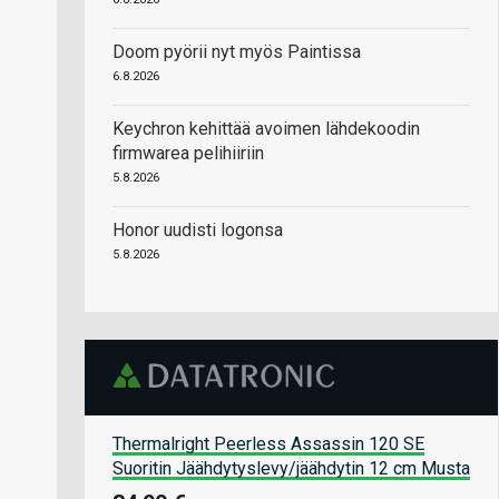
Doom pyörii nyt myös Paintissa
6.8.2026
Keychron kehittää avoimen lähdekoodin
firmwarea pelihiiriin
5.8.2026
Honor uudisti logonsa
5.8.2026
Thermalright Peerless Assassin 120 SE
Suoritin Jäähdytyslevy/jäähdytin 12 cm Musta