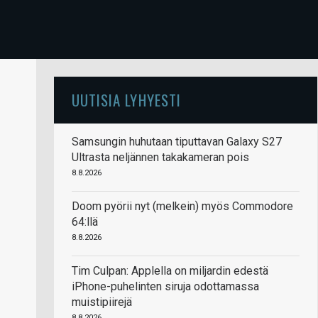
UUTISIA LYHYESTI
Samsungin huhutaan tiputtavan Galaxy S27
Ultrasta neljännen takakameran pois
8.8.2026
Doom pyörii nyt (melkein) myös Commodore
64:llä
8.8.2026
Tim Culpan: Applella on miljardin edestä
iPhone-puhelinten siruja odottamassa
muistipiirejä
8.8.2026