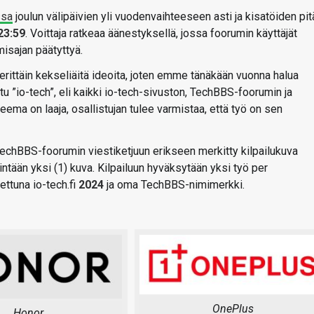
ssa
joulun välipäivien yli vuodenvaihteeseen asti ja kisatöiden pit
23:59
. Voittaja ratkeaa äänestyksellä, jossa foorumin käyttäjät
isajan päätyttyä.
erittäin kekseliäitä ideoita, joten emme tänäkään vuonna halua
uttu ”io-tech”, eli kaikki io-tech-sivuston, TechBBS-foorumin ja
eema on laaja, osallistujan tulee varmistaa, että työ on sen
 TechBBS-foorumin viestiketjuun erikseen merkitty kilpailukuva
ntään yksi (1) kuva. Kilpailuun hyväksytään yksi työ per
ettuna io-tech.fi
2024
ja oma TechBBS-nimimerkki.
OnePlus
Honor