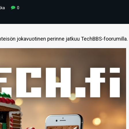
kka
0
ayhteisön jokavuotinen perinne jatkuu TechBBS-foorumilla.