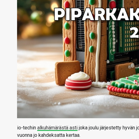
io-techin
alkuhämärästä asti
joka joulu järjestetty hyvän j
vuonna jo kahdeksatta kertaa.