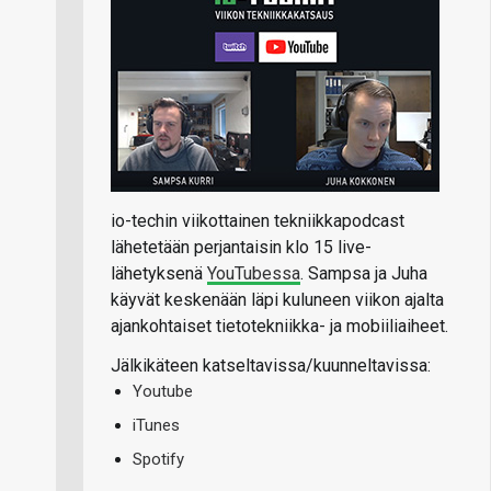
io-techin viikottainen tekniikkapodcast
lähetetään perjantaisin klo 15 live-
lähetyksenä
YouTubessa
. Sampsa ja Juha
käyvät keskenään läpi kuluneen viikon ajalta
ajankohtaiset tietotekniikka- ja mobiiliaiheet.
Jälkikäteen katseltavissa/kuunneltavissa:
Youtube
iTunes
Spotify