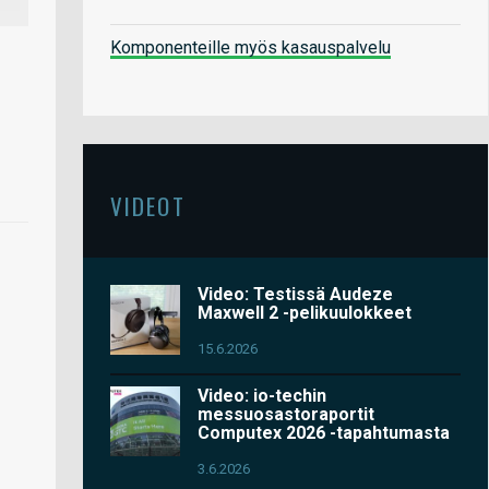
Komponenteille myös kasauspalvelu
VIDEOT
Video: Testissä Audeze
Maxwell 2 -pelikuulokkeet
15.6.2026
Video: io-techin
messuosastoraportit
Computex 2026 -tapahtumasta
3.6.2026