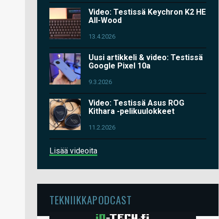
Video: Testissä Keychron K2 HE
All-Wood
13.4.2026
Uusi artikkeli & video: Testissä
Google Pixel 10a
9.3.2026
Video: Testissä Asus ROG
Kithara -pelikuulokkeet
11.2.2026
Lisää videoita
TEKNIIKKAPODCAST