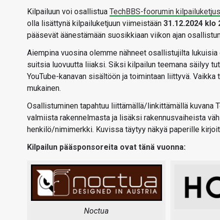
Kilpailuun voi osallistua
TechBBS-foorumin kilpailuketju
olla lisättynä kilpailuketjuun viimeistään
31.12.2024 klo 
pääsevät äänestämään suosikkiaan viikon ajan osallistum
Aiempina vuosina olemme nähneet osallistujilta lukuisia 
suitsia luovuutta liiaksi. Siksi kilpailun teemana säilyy t
YouTube-kanavan sisältöön ja toimintaan liittyvä. Vaikka t
mukainen.
Osallistuminen tapahtuu liittämällä/linkittämällä kuvana
valmiista rakennelmasta ja lisäksi rakennusvaiheista vähi
henkilö/nimimerkki. Kuvissa täytyy näkyä paperille kirjoit
Kilpailun pääsponsoreita ovat tänä vuonna:
Noctua