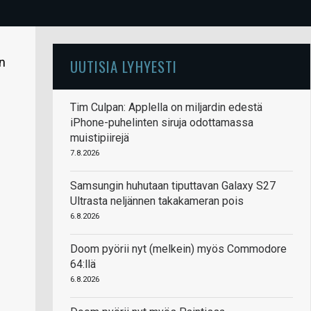
en
UUTISIA LYHYESTI
Tim Culpan: Applella on miljardin edestä
iPhone-puhelinten siruja odottamassa
muistipiirejä
7.8.2026
Samsungin huhutaan tiputtavan Galaxy S27
Ultrasta neljännen takakameran pois
6.8.2026
Doom pyörii nyt (melkein) myös Commodore
64:llä
6.8.2026