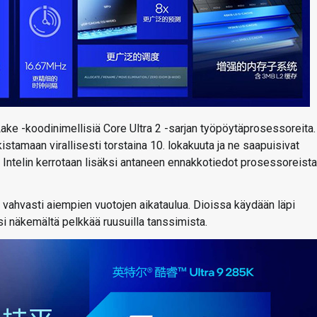
Lake -koodinimellisiä Core Ultra 2 -sarjan työpöytäprosessoreita.
istamaan virallisesti torstaina 10. lokakuuta ja ne saapuisivat
 Intelin kerrotaan lisäksi antaneen ennakkotiedot prosessoreista
at vahvasti aiempien vuotojen aikataulua. Dioissa käydään läpi
si näkemältä pelkkää ruusuilla tanssimista.