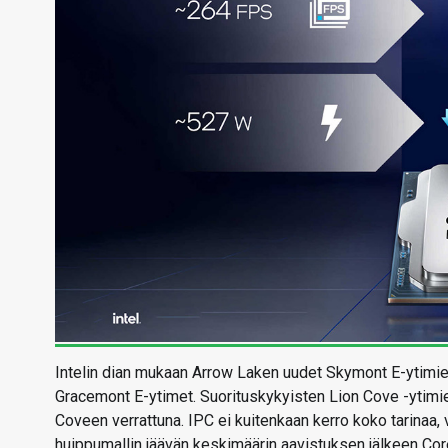
Intelin dian mukaan Arrow Laken uudet Skymont E-ytimiet
Gracemont E-ytimet. Suorituskykyisten Lion Cove -ytimi
Coveen verrattuna. IPC ei kuitenkaan kerro koko tarinaa,
huippumallin jäävän keskimäärin aavistuksen jälkeen Core