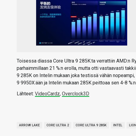
Toisessa diassa Core Ultra 9 285K:ta verrattiin AMD:n R
parhaimmillaan 21 %:n erolla, mutta otti vastaavasti takki
9 285K on Intelin mukaan joka testissä vähän nopeampi
9 9950X:ään ja Intelin mukaan 285K peittoaa sen 4-8 %:n
Lähteet:
VideoCardz
,
Overclock3D
ARROW LAKE
CORE ULTRA 2
CORE ULTRA 9 285K
INTEL
LIO