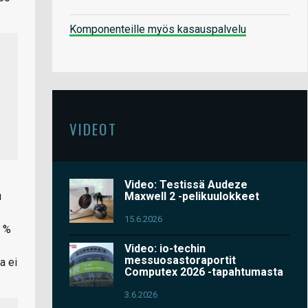
Komponenteille myös kasauspalvelu
VIDEOT
Video: Testissä Audeze
u
Maxwell 2 -pelikuulokkeet
15.6.2026
8 %
Video: io-techin
messuosastoraportit
a ei
Computex 2026 -tapahtumasta
3.6.2026