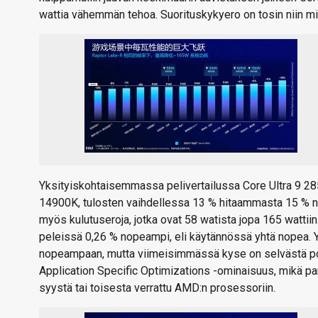
wattia vähemmän tehoa. Suorituskykyero on tosin niin mit
Yksityiskohtaisemmassa pelivertailussa Core Ultra 9 285
14900K, tulosten vaihdellessa 13 % hitaammasta 15 % no
myös kulutuseroja, jotka ovat 58 watista jopa 165 watti
peleissä 0,26 % nopeampi, eli käytännössä yhtä nopea. Y
nopeampaan, mutta viimeisimmässä kyse on selvästä poik
Application Specific Optimizations -ominaisuus, mikä pa
syystä tai toisesta verrattu AMD:n prosessoriin.