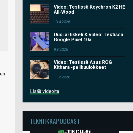
Video: Testissä Keychron K2 HE
All-Wood
13.4.2026
Uusi artikkeli & video: Testissä
Google Pixel 10a
9.3.2026
Video: Testissä Asus ROG
Kithara -pelikuulokkeet
zen
11.2.2026
Lisää videoita
TEKNIIKKAPODCAST