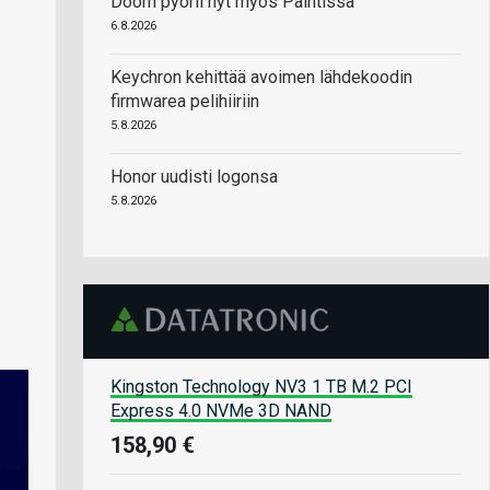
Doom pyörii nyt myös Paintissa
6.8.2026
Keychron kehittää avoimen lähdekoodin
firmwarea pelihiiriin
5.8.2026
Honor uudisti logonsa
5.8.2026
Kingston Technology NV3 1 TB M.2 PCI
Express 4.0 NVMe 3D NAND
158,90 €