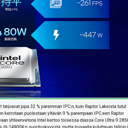
 tarjoavat jopa 32 % paremman IPC:n, kuin Raptor Lakeista tutut
en kerrotaan puolestaan yltävän 9 % parempaan IPC:een Raptor
 vaan yhteenvetona Intel kertoo toisessa diassa Core Ultra 9 285
 i9-14900K:n suorituskyvystä, mutta toisaalta kuluttavan tällöin