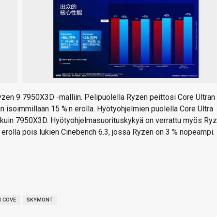
yzen 9 7950X3D -malliin. Pelipuolella Ryzen peittosi Core Ultran
in isoimmillaan 15 %:n erolla. Hyötyohjelmien puolella Core Ultra
, kuin 7950X3D. Hyötyohjelmasuorituskykyä on verrattu myös Ry
 erolla pois lukien Cinebench 6.3, jossa Ryzen on 3 % nopeampi.
N COVE
SKYMONT