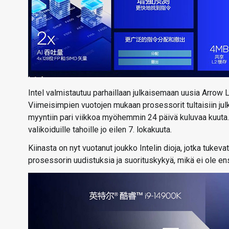
Intel valmistautuu parhaillaan julkaisemaan uusia Arrow 
Viimeisimpien vuotojen mukaan prosessorit tultaisiin julk
myyntiin pari viikkoa myöhemmin 24 päivä kuluvaa kuuta.
valikoiduille tahoille jo eilen 7. lokakuuta.
Kiinasta on nyt vuotanut joukko Intelin dioja, jotka tukev
prosessorin uudistuksia ja suorituskykyä, mikä ei ole en