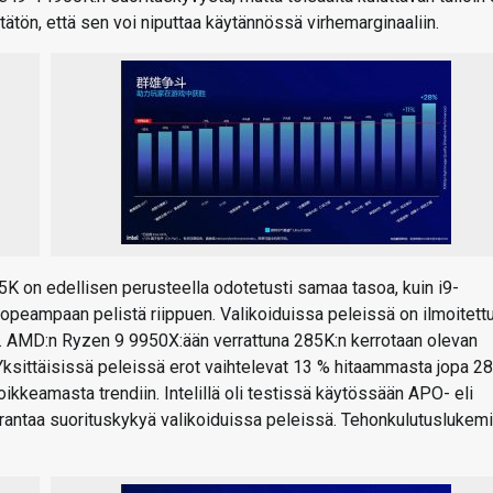
ätön, että sen voi niputtaa käytännössä virhemarginaaliin.
K on edellisen perusteella odotetusti samaa tasoa, kuin i9-
peampaan pelistä riippuen. Valikoiduissa peleissä on ilmoitett
in. AMD:n Ryzen 9 9950X:ään verrattuna 285K:n kerrotaan olevan
ksittäisissä peleissä erot vaihtelevat 13 % hitaammasta jopa 2
keamasta trendiin. Intelillä oli testissä käytössään APO- eli
rantaa suorituskykyä valikoiduissa peleissä. Tehonkulutuslukemi