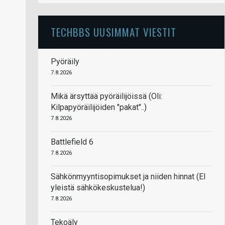
TECHBBS UUSIMMAT VIESTIT
Pyöräily
7.8.2026
Mikä ärsyttää pyöräilijöissä (Oli:
Kilpapyöräilijöiden "pakat"..)
7.8.2026
Battlefield 6
7.8.2026
Sähkönmyyntisopimukset ja niiden hinnat (EI
yleistä sähkökeskustelua!)
7.8.2026
Tekoäly