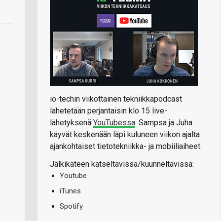
io-techin viikottainen tekniikkapodcast
lähetetään perjantaisin klo 15 live-
lähetyksenä
YouTubessa
. Sampsa ja Juha
käyvät keskenään läpi kuluneen viikon ajalta
ajankohtaiset tietotekniikka- ja mobiiliaiheet.
Jälkikäteen katseltavissa/kuunneltavissa:
Youtube
iTunes
Spotify