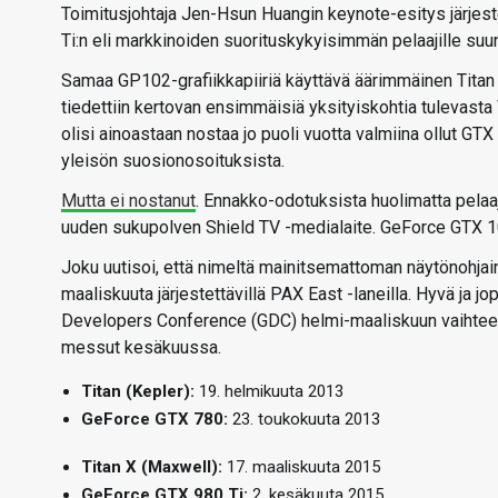
Toimitusjohtaja Jen-Hsun Huangin keynote-esitys järjest
Ti:n eli markkinoiden suorituskykyisimmän pelaajille su
Samaa GP102-grafiikkapiiriä käyttävä äärimmäinen Titan 
tiedettiin kertovan ensimmäisiä yksityiskohtia tulevasta
olisi ainoastaan nostaa jo puoli vuotta valmiina ollut GTX
yleisön suosionosoituksista.
Mutta ei nostanut
. Ennakko-odotuksista huolimatta pelaaj
uuden sukupolven Shield TV -medialaite. GeForce GTX 10
Joku uutisoi, että nimeltä mainitsemattoman näytönohjai
maaliskuuta järjestettävillä PAX East -laneilla. Hyvä ja 
Developers Conference (GDC) helmi-maaliskuun vaihte
messut kesäkuussa.
Titan (Kepler):
19. helmikuuta 2013
GeForce GTX 780:
23. toukokuuta 2013
Titan X (Maxwell):
17. maaliskuuta 2015
GeForce GTX 980 Ti:
2. kesäkuuta 2015