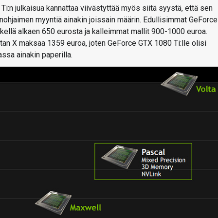
i:n julkaisua kannattaa viivästyttää myös siitä syystä, että sen
nohjaimen myyntiä ainakin joissain määrin. Edullisimmat GeForce
llä alkaen 650 eurosta ja kalleimmat mallit 900-1000 euroa.
itan X maksaa 1359 euroa, joten GeForce GTX 1080 Ti:lle olisi
sa ainakin paperilla.