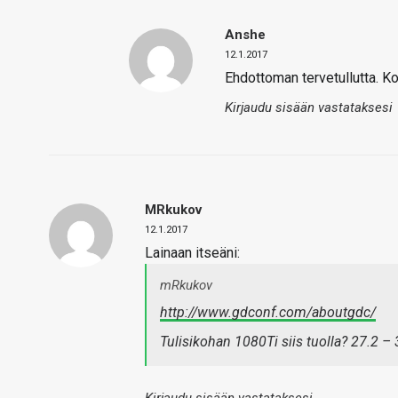
Anshe
12.1.2017
Ehdottoman tervetullutta. Ko
Kirjaudu sisään vastataksesi
MRkukov
12.1.2017
Lainaan itseäni:
mRkukov
http://www.gdconf.com/aboutgdc/
Tulisikohan 1080Ti siis tuolla? 27.2 – 3
Kirjaudu sisään vastataksesi