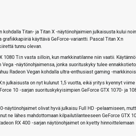
 kohdalla Titan- ja Titan X -näytönohjaimien julkaisusta kului noi
grafiikkapiiriä käyttävä GeForce-variantti. Pascal Titan X:n
kiirettä tunnu olevan.
080 Ti:n vasta silloin, kun markkinatilanne niin vaatii. Käytänn
 Vega -näytönohjaimensa, jonka suorituskyky tulee ennakkotieto
uhuu Radeon Vegan kohdalla ultra-enthusiast gaming -markkinois
 julkaisusta on nyt kulunut 1,5 vuotta, eikä yritys kyennyt viime
eForce 10 -sarjan suorituskykyisimpien GeForce GTX 1070- ja 10
0-näytönohjaimet olivat hyvä julkaisu Full HD -pelaamiseen, mut
ttanut ne lähes mahdottomaan kilpailutilanteeseen GeForce GTX 1
Radeon RX 400 -sarjan näytönohjaimet on kyetty hinnoittelemaan