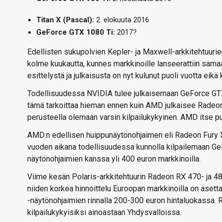
Titan X (Pascal):
2. elokuuta 2016
GeForce GTX 1080 Ti:
2017?
Edellisten sukupolvien Kepler- ja Maxwell-arkkitehtuurien
kolme kuukautta, kunnes markkinoille lanseerattiin samaa 
esittelystä ja julkaisusta on nyt kulunut puoli vuotta eikä 
Todellisuudessa NVIDIA tulee julkaisemaan GeForce GTX 1
tämä tarkoittaa hieman ennen kuin AMD julkaisee Radeon
perusteella olemaan varsin kilpailukykyinen. AMD itse p
AMD:n edellisen huippunäytönohjaimen eli Radeon Fury X:n
vuoden aikana todellisuudessa kunnolla kilpailemaan G
näytönohjaimien kanssa yli 400 euron markkinoilla.
Viime kesän Polaris-arkkitehtuurin Radeon RX 470- ja 48
niiden korkea hinnoittelu Euroopan markkinoilla on ase
-näytönohjaimien rinnalla 200-300 euron hintaluokassa. 
kilpailukykyisiksi ainoastaan Yhdysvalloissa.