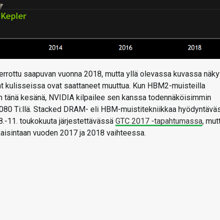
errottu saapuvan vuonna 2018, mutta yllä olevassa kuvassa näk
at kulisseissa ovat saattaneet muuttua. Kun HBM2-muisteilla
 tänä kesänä, NVIDIA kilpailee sen kanssa todennäköisimmin
80 Ti:llä. Stacked DRAM- eli HBM-muistitekniikkaa hyödyntävä
8.-11. toukokuuta järjestettävässä
GTC 2017 -tapahtumassa
, mut
ikaisintaan vuoden 2017 ja 2018 vaihteessa.