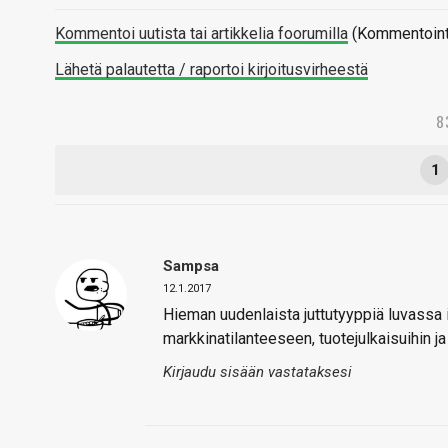
Kommentoi uutista tai artikkelia foorumilla
(Kommentointi 
Lähetä palautetta / raportoi kirjoitusvirheestä
8
1
Sampsa
12.1.2017
Hieman uudenlaista juttutyyppiä luvassa
markkinatilanteeseen, tuotejulkaisuihin j
Kirjaudu sisään vastataksesi