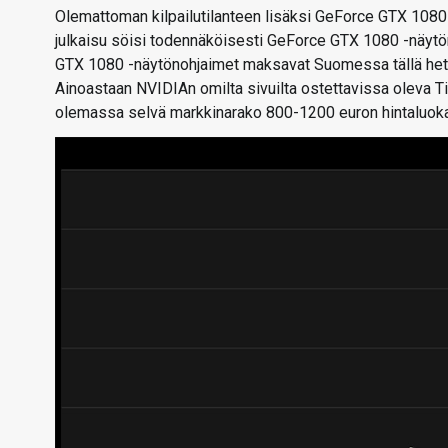
Olemattoman kilpailutilanteen lisäksi GeForce GTX 1080 T
julkaisu söisi todennäköisesti GeForce GTX 1080 -näytö
GTX 1080 -näytönohjaimet maksavat Suomessa tällä hetke
Ainoastaan NVIDIAn omilta sivuilta ostettavissa oleva T
olemassa selvä markkinarako 800-1200 euron hintaluokas