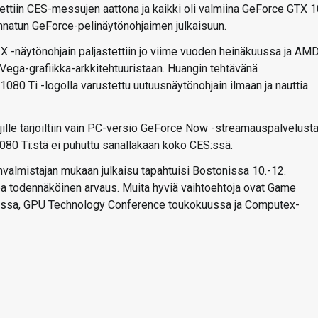
ettiin CES-messujen aattona ja kaikki oli valmiina GeForce GTX 
unnatun GeForce-pelinäytönohjaimen julkaisuun.
X -näytönohjain paljastettiin jo viime vuoden heinäkuussa ja AMD
 Vega-grafiikka-arkkitehtuuristaan. Huangin tehtävänä
 1080 Ti -logolla varustettu uutuusnäytönohjain ilmaan ja nauttia
ille tarjoiltiin vain PC-versio GeForce Now -streamauspalvelusta
80 Ti:stä ei puhuttu sanallakaan koko CES:ssä.
nvalmistajan mukaan julkaisu tapahtuisi Bostonissa 10.-12.
jopa todennäköinen arvaus. Muita hyviä vaihtoehtoja ovat Game
essa, GPU Technology Conference toukokuussa ja Computex-