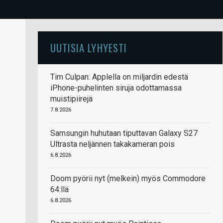
UUTISIA LYHYESTI
Tim Culpan: Applella on miljardin edestä
iPhone-puhelinten siruja odottamassa
muistipiirejä
7.8.2026
Samsungin huhutaan tiputtavan Galaxy S27
Ultrasta neljännen takakameran pois
6.8.2026
Doom pyörii nyt (melkein) myös Commodore
64:llä
6.8.2026