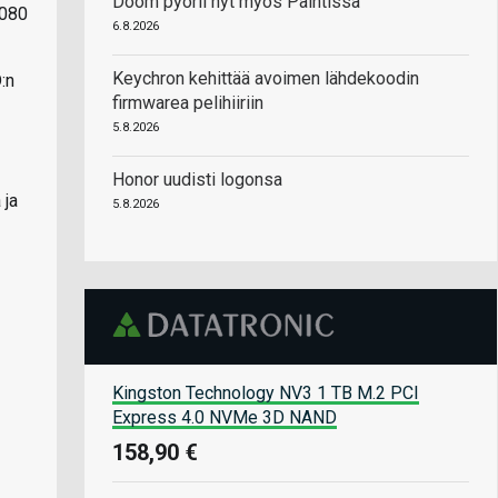
Doom pyörii nyt myös Paintissa
1080
6.8.2026
Keychron kehittää avoimen lähdekoodin
:n
firmwarea pelihiiriin
5.8.2026
Honor uudisti logonsa
 ja
5.8.2026
Kingston Technology NV3 1 TB M.2 PCI
Express 4.0 NVMe 3D NAND
158,90 €