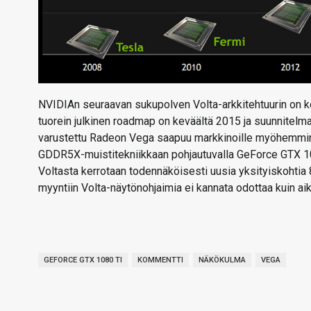
NVIDIAn seuraavan sukupolven Volta-arkkitehtuurin on k
tuorein julkinen roadmap on keväältä 2015 ja suunnitelm
varustettu Radeon Vega saapuu markkinoille myöhemmin
GDDR5X-muistitekniikkaan pohjautuvalla GeForce GTX 10
Voltasta kerrotaan todennäköisesti uusia yksityiskohtia 
myyntiin Volta-näytönohjaimia ei kannata odottaa kuin a
GEFORCE GTX 1080 TI
KOMMENTTI
NÄKÖKULMA
VEGA