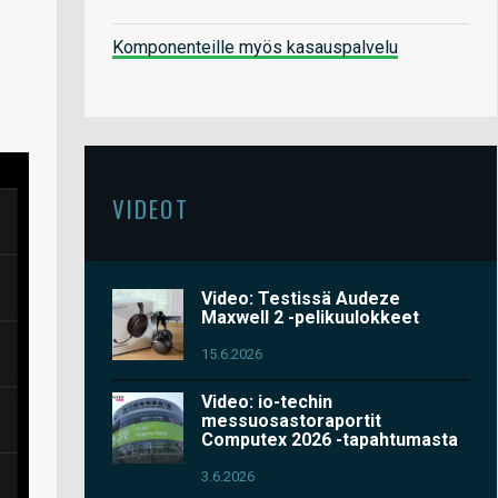
Komponenteille myös kasauspalvelu
VIDEOT
Video: Testissä Audeze
Maxwell 2 -pelikuulokkeet
15.6.2026
Video: io-techin
messuosastoraportit
Computex 2026 -tapahtumasta
3.6.2026