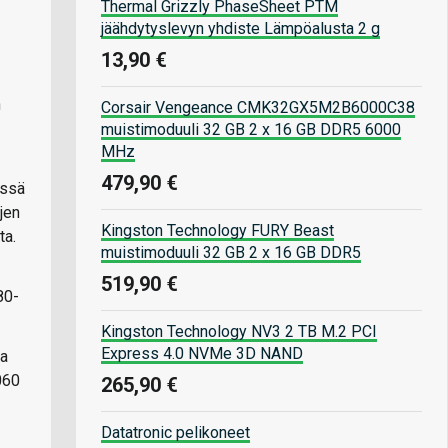
Thermal Grizzly PhaseSheet PTM
jäähdytyslevyn yhdiste Lämpöalusta 2 g
13,90 €
n
Corsair Vengeance CMK32GX5M2B6000C38
muistimoduuli 32 GB 2 x 16 GB DDR5 6000
MHz
479,90 €
össä
jen
Kingston Technology FURY Beast
ta.
muistimoduuli 32 GB 2 x 16 GB DDR5
519,90 €
80-
Kingston Technology NV3 2 TB M.2 PCI
Express 4.0 NVMe 3D NAND
ta
060
265,90 €
Datatronic pelikoneet