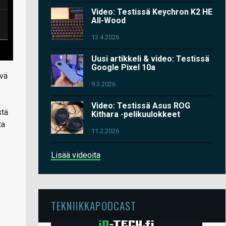
Video: Testissä Keychron K2 HE
All-Wood
13.4.2026
Uusi artikkeli & video: Testissä
Google Pixel 10a
yvä
9.3.2026
Video: Testissä Asus ROG
stä
Kithara -pelikuulokkeet
ta
11.2.2026
Lisää videoita
TEKNIIKKAPODCAST