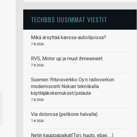
TECHBBS UUSIMMAT VIESTIT
Mikä ärsyttää kanssa-autoilijoissa?
7.8.2026
RVS, Motor up ja muut ihmeaineet.
7.8.2026
Suomen Yhteisverkko Oy:n radioverkon
modernisointi Nokian tekniikalla
käyttäjäkokemukset/palaute
7.8.2026
Via dolorosa (pelikone halvalla)
7.8.2026
Netin kauppapaikat(Tori, huuto, ebay, ...)