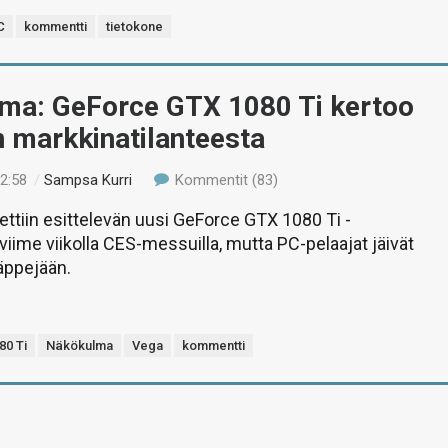
C
kommentti
tietokone
ma: GeForce GTX 1080 Ti kertoo
 markkinatilanteesta
12:58
/
Sampsa Kurri
Kommentit (83)
ttiin esittelevän uusi GeForce GTX 1080 Ti -
viime viikolla CES-messuilla, mutta PC-pelaajat jäivät
ppejään.
80 Ti
Näkökulma
Vega
kommentti