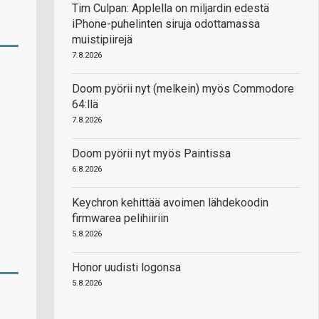
Tim Culpan: Applella on miljardin edestä
iPhone-puhelinten siruja odottamassa
muistipiirejä
7.8.2026
Doom pyörii nyt (melkein) myös Commodore
64:llä
7.8.2026
Doom pyörii nyt myös Paintissa
6.8.2026
Keychron kehittää avoimen lähdekoodin
firmwarea pelihiiriin
5.8.2026
Honor uudisti logonsa
5.8.2026