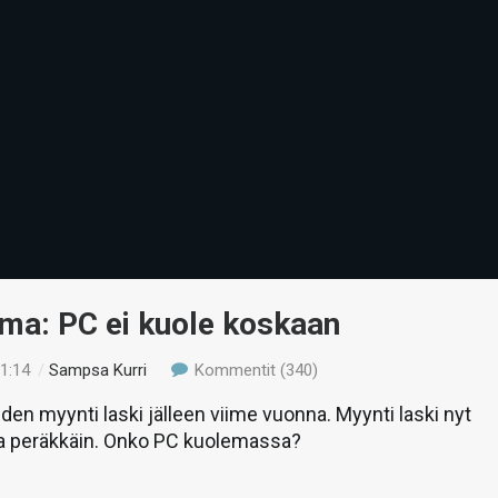
ma: PC ei kuole koskaan
01:14
/
Sampsa Kurri
Kommentit (340)
den myynti laski jälleen viime vuonna. Myynti laski nyt
ta peräkkäin. Onko PC kuolemassa?