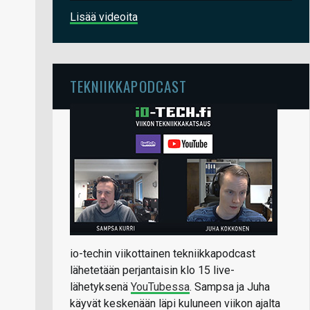
Lisää videoita
TEKNIIKKAPODCAST
io-techin viikottainen tekniikkapodcast
lähetetään perjantaisin klo 15 live-
lähetyksenä
YouTubessa
. Sampsa ja Juha
käyvät keskenään läpi kuluneen viikon ajalta