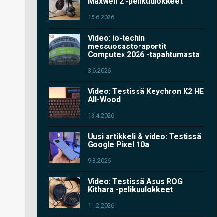
Maxwell 2 -pelikuulokkeet
15.6.2026
Video: io-techin
messuosastoraportit
Computex 2026 -tapahtumasta
3.6.2026
Video: Testissä Keychron K2 HE
All-Wood
13.4.2026
Uusi artikkeli & video: Testissä
Google Pixel 10a
9.3.2026
Video: Testissä Asus ROG
Kithara -pelikuulokkeet
11.2.2026