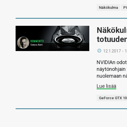
Näkökulma
P
Näkökul
totuuden
12.1.2017 - 
NVIDIAn odote
näytönohjain 
nuolemaan nä
Lue lisää
GeForce GTX 10