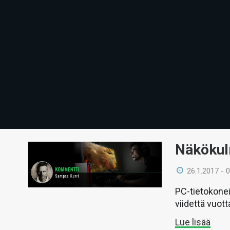
Näkökul
26.1.2017 - 
PC-tietokonei
viidettä vuot
Lue lisää