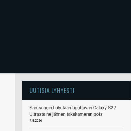
UUTISIA LYHYESTI
Samsungin huhutaan tiputtavan Galaxy S27
Ultrasta neljännen takakameran pois
7.8.2026