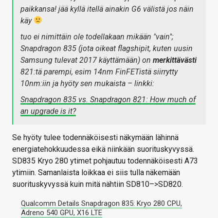
paikkansa! jää kyllä itellä ainakin G6 välistä jos näin
käy
tuo ei nimittäin ole todellakaan mikään "vain";
Snapdragon 835 (jota oikeat flagshipit, kuten uusin
Samsung tulevat 2017 käyttämään) on
merkittävästi
821:tä parempi, esim 14nm FinFETistä siirrytty
10nm:iin ja hyöty sen mukaista – linkki:
Snapdragon 835 vs. Snapdragon 821: How much of
an upgrade is it?
Se hyöty tulee todennäköisesti näkymään lähinnä
energiatehokkuudessa eikä niinkään suorituskyvyssä.
SD835 Kryo 280 ytimet pohjautuu todennäköisesti A73
ytimiin. Samanlaista loikkaa ei siis tulla näkemään
suorituskyvyssä kuin mitä nähtiin SD810–>SD820.
Qualcomm Details Snapdragon 835: Kryo 280 CPU,
Adreno 540 GPU, X16 LTE