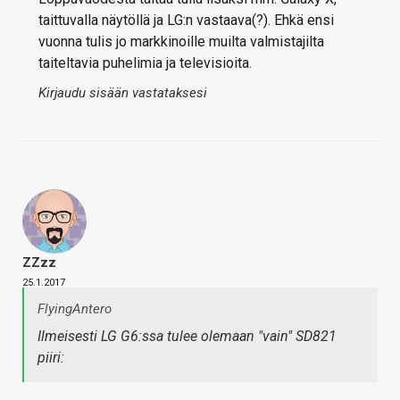
taittuvalla näytöllä ja LG:n vastaava(?). Ehkä ensi
vuonna tulis jo markkinoille muilta valmistajilta
taiteltavia puhelimia ja televisioita.
Kirjaudu sisään vastataksesi
ZZzz
25.1.2017
FlyingAntero
Ilmeisesti LG G6:ssa tulee olemaan "vain" SD821
piiri: