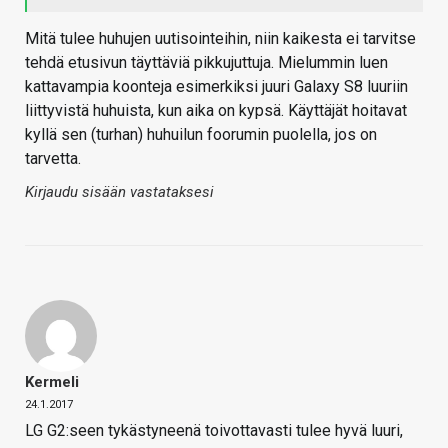
Mitä tulee huhujen uutisointeihin, niin kaikesta ei tarvitse
tehdä etusivun täyttäviä pikkujuttuja. Mielummin luen
kattavampia koonteja esimerkiksi juuri Galaxy S8 luuriin
liittyvistä huhuista, kun aika on kypsä. Käyttäjät hoitavat
kyllä sen (turhan) huhuilun foorumin puolella, jos on
tarvetta.
Kirjaudu sisään vastataksesi
Kermeli
24.1.2017
LG G2:seen tykästyneenä toivottavasti tulee hyvä luuri,