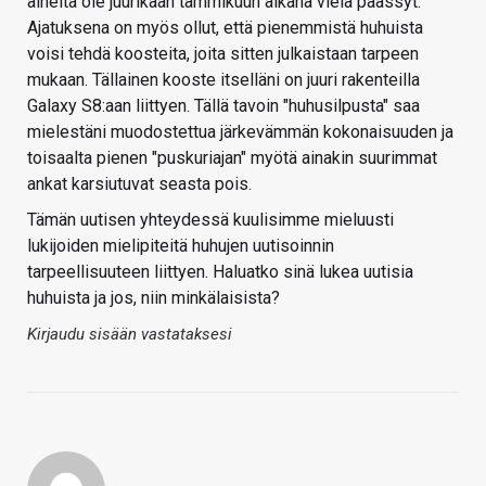
aiheita ole juurikaan tammikuun aikana vielä päässyt.
Ajatuksena on myös ollut, että pienemmistä huhuista
voisi tehdä koosteita, joita sitten julkaistaan tarpeen
mukaan. Tällainen kooste itselläni on juuri rakenteilla
Galaxy S8:aan liittyen. Tällä tavoin "huhusilpusta" saa
mielestäni muodostettua järkevämmän kokonaisuuden ja
toisaalta pienen "puskuriajan" myötä ainakin suurimmat
ankat karsiutuvat seasta pois.
Tämän uutisen yhteydessä kuulisimme mieluusti
lukijoiden mielipiteitä huhujen uutisoinnin
tarpeellisuuteen liittyen. Haluatko sinä lukea uutisia
huhuista ja jos, niin minkälaisista?
Kirjaudu sisään vastataksesi