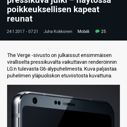
ARTIKKELIT
poikkeuksellisen kapeat
reunat
VIDEOT
TECHBBS
24.1.2017 - 07:21
Juha Kokkonen
Mobiili
25
TIETOA
HINTA.FI
The Verge -sivusto on julkaissut ensimmäisen
viralliselta pressikuvalta vaikuttavan renderöinnin
KAUPPA
LG:n tulevasta G6-älypuhelimesta. Kuva paljastaa
puhelimen yläpuoliskon etuviistosta kuvattuna.
VAIHDA TEEMA
HAKU