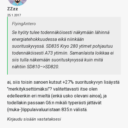
ZZzz
25.1.2017
FlyingAntero
Se hyöty tulee todennäköisesti näkymään lähinnä
energiatehokkuudessa eikä niinkään
suorituskyvyssä. SD835 Kryo 280 ytimet pohjautuu
todennäköisesti A73 ytimiin. Samanlaista loikkaa ei
siis tulla näkemään suorituskyvyssä kuin mitä
nähtiin SD810–>SD820.
ai, siis toisin sanoen kutsut +27% suorituskyvyn lisäystä
"merkityksettömäksi"? valitettavasti itse olen
edelleenkin eri mieltä (enkä usko olevani ainoa), ja
todellakin passaan G6:n mikäli typerästi jättävät
(muka-)lippulaivaluuristaan 835:n välistä.
Kirjaudu sisään vastataksesi