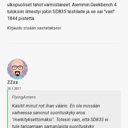
ulkopuoliset tahot varmistaneet. Aiemmin Geekbench 4
tuloksiin ilmestyi jokin SD835 testilaite ja se sai "vain"
1844 pistettä.
Kirjaudu sisään vastataksesi
ZZzz
25.1.2017
FlyingAntero
Käsitit minut nyt ihan väärin. En ole missään
vaiheessa sanonut suorituskyky eroa
"merkityksettömäksi". Totesin vain, että SD835 ei
tule tarjoamaan samanlaista suorituskyky