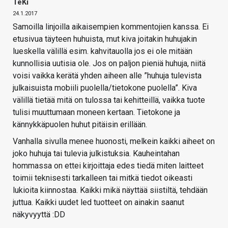
TeKi
24.1.2017
Samoilla linjoilla aikaisempien kommentojien kanssa. Ei
etusivua täyteen huhuista, mut kiva joitakin huhujakin
lueskella välillä esim. kahvitauolla jos ei ole mitään
kunnollisia uutisia ole. Jos on paljon pieniä huhuja, niitä
voisi vaikka kerätä yhden aiheen alle ”huhuja tulevista
julkaisuista mobiili puolella/tietokone puolella”. Kiva
välillä tietää mitä on tulossa tai kehitteillä, vaikka tuote
tulisi muuttumaan moneen kertaan. Tietokone ja
kännykkäpuolen huhut pitäisin erillään.
Vanhalla sivulla menee huonosti, melkein kaikki aiheet on
joko huhuja tai tulevia julkistuksia. Kauheintahan
hommassa on ettei kirjoittaja edes tiedä miten laitteet
toimii teknisesti tarkalleen tai mitkä tiedot oikeasti
lukioita kiinnostaa. Kaikki mikä näyttää siistiltä, tehdään
juttua. Kaikki uudet led tuotteet on ainakin saanut
näkyvyyttä :DD