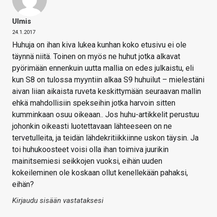
Ulmis
24.1.2017
Huhuja on ihan kiva lukea kunhan koko etusivu ei ole
täynnä niitä. Toinen on myös ne huhut jotka alkavat
pyörimään ennenkuin uutta mallia on edes julkaistu, eli
kun S8 on tulossa myyntiin alkaa S9 huhuilut – mielestäni
aivan liian aikaista ruveta keskittymään seuraavan mallin
ehkä mahdollisiin spekseihin jotka harvoin sitten
kumminkaan osuu oikeaan.. Jos huhu-artikkelit perustuu
johonkin oikeasti luotettavaan lähteeseen on ne
tervetulleita, ja teidän lähdekritiikkiinne uskon täysin. Ja
toi huhukoosteet voisi olla ihan toimiva juurikin
mainitsemiesi seikkojen vuoksi, eihän uuden
kokeileminen ole koskaan ollut kenellekään pahaksi,
eihän?
Kirjaudu sisään vastataksesi