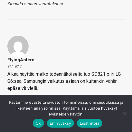
Kirjaudu sisään vastataksesi
FlyingAntero
27.1.2017
Alkaa näyttää melko todennäköiseltä tuo SD821 piiri LG
G6:ssa. Samsungin vaikutus asiaan on kuitenkin vähän
epäselvä vielä.
HTC: Snapdragon 835 Not Coming with MWC Flagships,
Käytämme evästeitä sivuston toiminnoissa, ominaisuuksissa ja
New HTC Phone Coming when Processor Arrives
liikenteen analysoinnissa. Käyttämällä sivustoa hyväksyt
evästeiden käytön.
Chialin Chang,
President of Smartphones and
Ok
En hyväksy
Lisätietoja
Connected Devices
at HTC,
told
tbreak
that every