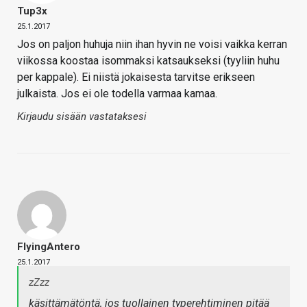
Tup3x
25.1.2017
Jos on paljon huhuja niin ihan hyvin ne voisi vaikka kerran
viikossa koostaa isommaksi katsaukseksi (tyyliin huhu
per kappale). Ei niistä jokaisesta tarvitse erikseen
julkaista. Jos ei ole todella varmaa kamaa.
Kirjaudu sisään vastataksesi
FlyingAntero
25.1.2017
zZzz
käsittämätöntä, jos tuollainen typerehtiminen pitää