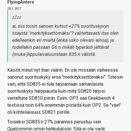
FlyingAntero
25.1.2017
zZzz
ai, siis toisin sanoen kutsut +27% suorituskyvyn
lisäystä "merkityksettömäksi"? valitettavasti itse olen
edelleenkin eri mieltä (enkä usko olevani ainoa), ja
todellakin passaan G6:n mikäli typerästi jättävät
(muka-)lippulaivaluuristaan 835:n välistä.
Käsitit minut nyt ihan väärin. En ole missään vaiheessa
sanonut suorituskyky eroa "merkityksettömäksi". Totesin
vain, että SD835 ei tule tarjoamaan samanlaista
suorituskyky harppausta kuin mitä SD820 tarjosi
verrattuna SD810 piiriin. Esim. OP3 saa Geekbench 4
testissä noin 64% enemmän pisteitä kuin OP2. Se "vain"
oli kohteliaisuus SD821 piirille.
Toiseksi SD835:n 27% parannus perustuu vain
Qualcommin omiin hehkutuksiin. Sitä ei ole vielä