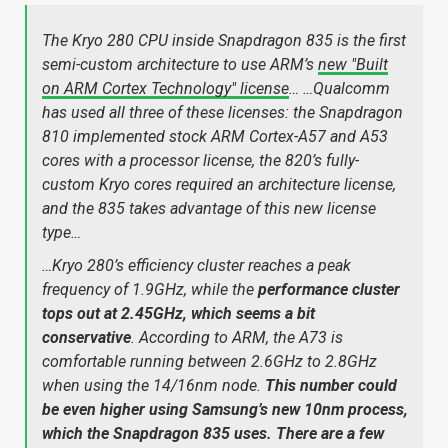
The Kryo 280 CPU inside Snapdragon 835 is the first
semi-custom architecture to use ARM’s
new "Built
on ARM Cortex Technology" license
… …Qualcomm
has used all three of these licenses: the Snapdragon
810 implemented stock ARM Cortex-A57 and A53
cores with a processor license, the 820’s fully-
custom Kryo cores required an architecture license,
and the 835 takes advantage of this new license
type…
…Kryo 280’s efficiency cluster reaches a peak
frequency of 1.9GHz, while the
performance cluster
tops out at 2.45GHz, which seems a bit
conservative
. According to ARM, the A73 is
comfortable running between 2.6GHz to 2.8GHz
when using the 14/16nm node.
This number could
be even higher using Samsung’s new 10nm process,
which the Snapdragon 835 uses. There are a few