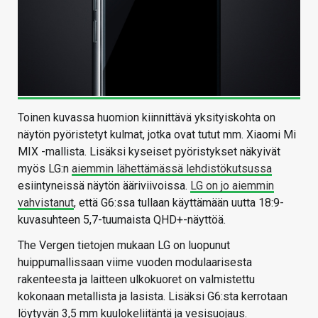
Toinen kuvassa huomion kiinnittävä yksityiskohta on
näytön pyöristetyt kulmat, jotka ovat tutut mm. Xiaomi Mi
MIX -mallista. Lisäksi kyseiset pyöristykset näkyivät
myös LG:n
aiemmin lähettämässä lehdistökutsussa
esiintyneissä näytön ääriviivoissa.
LG on jo aiemmin
vahvistanut
, että G6:ssa tullaan käyttämään uutta 18:9-
kuvasuhteen 5,7-tuumaista QHD+-näyttöä.
The Vergen tietojen mukaan LG on luopunut
huippumallissaan viime vuoden modulaarisesta
rakenteesta ja laitteen ulkokuoret on valmistettu
kokonaan metallista ja lasista. Lisäksi G6:sta kerrotaan
löytyvän 3,5 mm kuulokeliitäntä ja vesisuojaus.