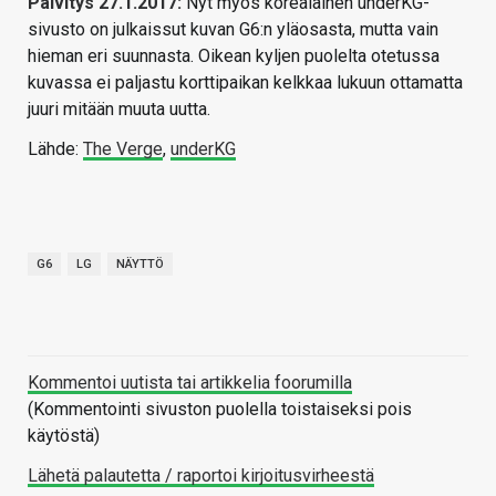
Päivitys 27.1.2017:
Nyt myös korealainen underKG-
sivusto on julkaissut kuvan G6:n yläosasta, mutta vain
hieman eri suunnasta. Oikean kyljen puolelta otetussa
kuvassa ei paljastu korttipaikan kelkkaa lukuun ottamatta
juuri mitään muuta uutta.
Lähde:
The Verge
,
underKG
G6
LG
NÄYTTÖ
Kommentoi uutista tai artikkelia foorumilla
(Kommentointi sivuston puolella toistaiseksi pois
käytöstä)
Lähetä palautetta / raportoi kirjoitusvirheestä