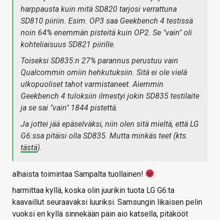
harppausta kuin mitä SD820 tarjosi verrattuna
SD810 piiriin. Esim. OP3 saa Geekbench 4 testissä
noin 64% enemmän pisteitä kuin OP2. Se "vain" oli
kohteliaisuus SD821 piirille.
Toiseksi SD835:n 27% parannus perustuu vain
Qualcommin omiin hehkutuksiin. Sitä ei ole vielä
ulkopuoliset tahot varmistaneet. Aiemmin
Geekbench 4 tuloksiin ilmestyi jokin SD835 testilaite
ja se sai "vain" 1844 pistettä.
Ja jottei jää epäselväksi, niin olen sitä mieltä, että LG
G6:ssa pitäisi olla SD835. Mutta minkäs teet (kts.
tästä
).
alhaista toimintaa Sampalta tuollainen!
harmittaa kyllä, koska olin juurikin tuota LG G6:ta
kaavaillut seuraavaksi luuriksi. Samsungin likaisen pelin
vuoksi en kyllä sinnekään päin aio katsella, pitäkööt