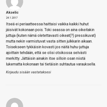
Akselic
24.1.2017
Itseä ei periaatteessa haittaisi vaikka kaikki huhut
jäisivät kokonaan pois. Toki seassa on aina oikeitakin
juttuja (kuten nämä oletettavasti oikeat(?) pressikuvat)
mutta nekin varmistuvat vasta sitten julkkarin aikaan.
Toisekseen tykkäisin kovasti jos näitä huhu-juttuja
ajoittain tehdään, että se olisi otsikossa selvästi
merkitty. Jättäisin ainakin itse silloin osan niistä
lukematta kokonaan tai tietäisin suhtautua varauksella.
Kirjaudu sisään vastataksesi