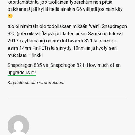
käsittämätöntä, jos tuollainen typerehtiminen pitää
paikkansa! jää kyllä itellä ainakin G6 välistä jos näin käy
tuo ei nimittäin ole todellakaan mikään "vain"; Snapdragon
835 (jota oikeat flagshipit, kuten uusin Samsung tulevat
2017 käyttämään) on
merkittävästi
821:tä parempi,
esim 14nm FinFETistä siirrytty 10nm:iin ja hyöty sen
mukaista – linkki:
Snapdragon 835 vs. Snapdragon 821: How much of an
upgrade is it?
Kirjaudu sisään vastataksesi