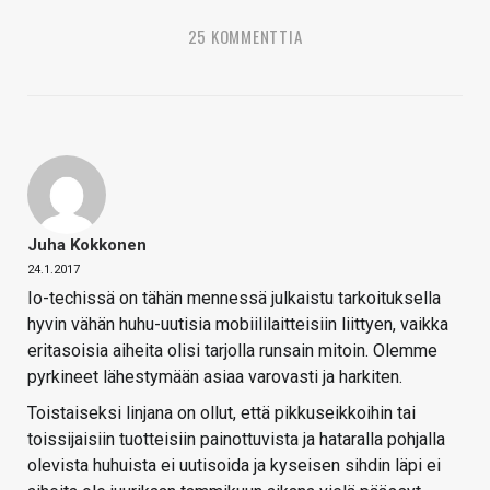
25 KOMMENTTIA
Juha Kokkonen
24.1.2017
Io-techissä on tähän mennessä julkaistu tarkoituksella
hyvin vähän huhu-uutisia mobiililaitteisiin liittyen, vaikka
eritasoisia aiheita olisi tarjolla runsain mitoin. Olemme
pyrkineet lähestymään asiaa varovasti ja harkiten.
Toistaiseksi linjana on ollut, että pikkuseikkoihin tai
toissijaisiin tuotteisiin painottuvista ja hataralla pohjalla
olevista huhuista ei uutisoida ja kyseisen sihdin läpi ei