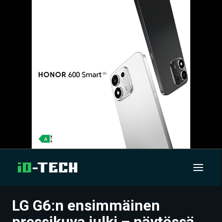
LG G6:n ensimmäinen
UUTISET
pressikuva julki – näytössä