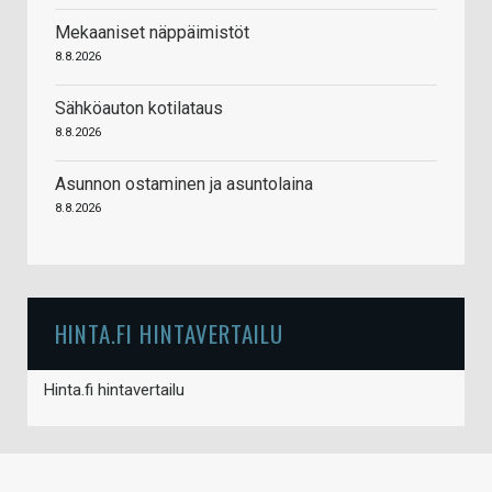
Mekaaniset näppäimistöt
8.8.2026
Sähköauton kotilataus
8.8.2026
Asunnon ostaminen ja asuntolaina
8.8.2026
HINTA.FI HINTAVERTAILU
Hinta.fi hintavertailu