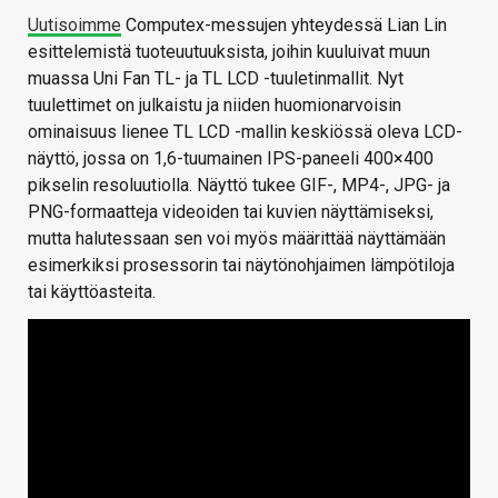
Uutisoimme
Computex-messujen yhteydessä Lian Lin
esittelemistä tuoteuutuuksista, joihin kuuluivat muun
muassa Uni Fan TL- ja TL LCD -tuuletinmallit. Nyt
tuulettimet on julkaistu ja niiden huomionarvoisin
ominaisuus lienee TL LCD -mallin keskiössä oleva LCD-
näyttö, jossa on 1,6-tuumainen IPS-paneeli 400×400
pikselin resoluutiolla. Näyttö tukee GIF-, MP4-, JPG- ja
PNG-formaatteja videoiden tai kuvien näyttämiseksi,
mutta halutessaan sen voi myös määrittää näyttämään
esimerkiksi prosessorin tai näytönohjaimen lämpötiloja
tai käyttöasteita.