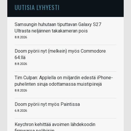
UUTISIA LYHYESTI
Samsungin huhutaan tiputtavan Galaxy S27
Ultrasta neljännen takakameran pois
8.8.2026
Doom pyörii nyt (melkein) myös Commodore
64:llä
8.8.2026
Tim Culpan: Applella on miljardin edestä iPhone-
puhelinten siruja odottamassa muistipiirejä
8.8.2026
Doom pyörii nyt myös Paintissa
6.8.2026
Keychron kehittää avoimen lähdekoodin
firmwarea pelihiiriin