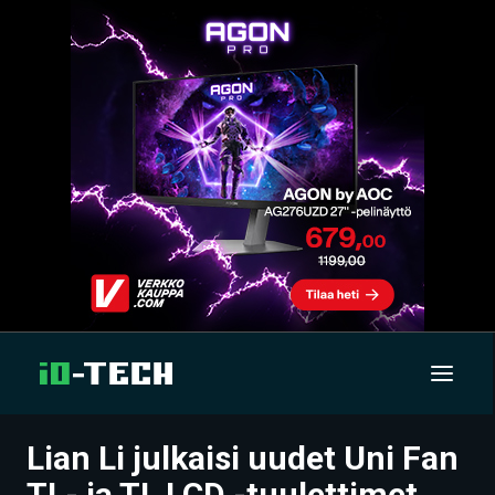
Lian Li julkaisi uudet Uni Fan
UUTISET
TL- ja TL LCD -tuulettimet