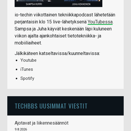
io-techin viikottainen tekniikkapodcast lähetetään
perjantaisin klo 15 live-lähetyksenä
YouTubessa
.
Sampsa ja Juha käyvät keskenään läpi kuluneen
viikon ajalta ajankohtaiset tietotekniikka- ja
mobiiliaiheet.
Jälkikäteen katseltavissa/kuunneltavissa:
Youtube
iTunes
Spotify
TECHBBS UUSIMMAT VIESTIT
Ajotavat ja liikennesäännöt
9.8.2026