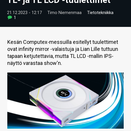
ARTIKKELIT
21.12.2023 - 12:17
Timo Niemenmaa
Tietotekniikka
1
VIDEOT
TECHBBS
Kesän Computex-messuilla esitellyt tuulettimet
TIETOA
ovat infinity mirror -valaistuja ja Lian Lille tuttuun
tapaan ketjutettavia, mutta TL LCD -mallin IPS-
HINTA.FI
näyttö varastaa show'n.
KAUPPA
VAIHDA TEEMA
HAKU