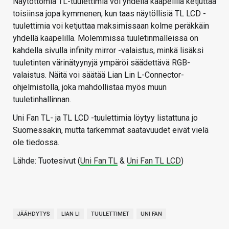
Näytöttömiä TL-tuulettimia voi yhdellä kaapelilla ketjuttaa
toisiinsa jopa kymmenen, kun taas näytöllisiä TL LCD -
tuulettimia voi ketjuttaa maksimissaan kolme peräkkäin
yhdellä kaapelilla. Molemmissa tuuletinmalleissa on
kahdella sivulla infinity mirror -valaistus, minkä lisäksi
tuuletinten värinätyynyjä ympäröi säädettävä RGB-
valaistus. Näitä voi säätää Lian Lin L-Connector-
ohjelmistolla, joka mahdollistaa myös muun
tuuletinhallinnan.
Uni Fan TL- ja TL LCD -tuulettimia löytyy listattuna jo
Suomessakin, mutta tarkemmat saatavuudet eivät vielä
ole tiedossa.
Lähde: Tuotesivut (
Uni Fan TL
&
Uni Fan TL LCD
)
JÄÄHDYTYS
LIAN LI
TUULETTIMET
UNI FAN