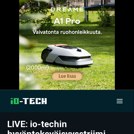
LIVE: io-techin
UUTISET
hyväntekeväisyysstriimi