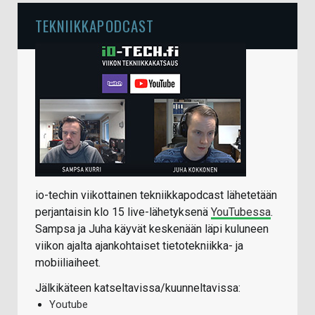
TEKNIIKKAPODCAST
io-techin viikottainen tekniikkapodcast lähetetään
perjantaisin klo 15 live-lähetyksenä
YouTubessa
.
Sampsa ja Juha käyvät keskenään läpi kuluneen
viikon ajalta ajankohtaiset tietotekniikka- ja
mobiiliaiheet.
Jälkikäteen katseltavissa/kuunneltavissa:
Youtube