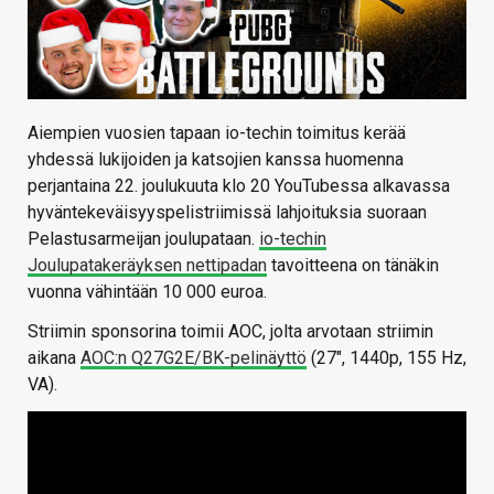
Aiempien vuosien tapaan io-techin toimitus kerää
yhdessä lukijoiden ja katsojien kanssa huomenna
perjantaina 22. joulukuuta klo 20 YouTubessa alkavassa
hyväntekeväisyyspelistriimissä lahjoituksia suoraan
Pelastusarmeijan joulupataan.
io-techin
Joulupatakeräyksen nettipadan
tavoitteena on tänäkin
vuonna vähintään 10 000 euroa.
Striimin sponsorina toimii AOC, jolta arvotaan striimin
aikana
AOC:n Q27G2E/BK-pelinäyttö
(27″, 1440p, 155 Hz,
VA).