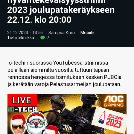
ARTIKKELIT
2023 joulupatakeräykseen
22.12. klo 20:00
VIDEOT
TECHBBS
21.12.2023 - 13:56
Sampsa Kurri
Mobiili
/
Tietotekniikka
7
TIETOA
HINTA.FI
io-techin suorassa YouTubessa-striimissä
pelaillaan aiemmilta vuosilta tuttuun tapaan
KAUPPA
rennossa hengessä toimituksen kesken PUBGia
VAIHDA TEEMA
ja kerätään varoja Pelastusarmeijan joulupataan.
HAKU