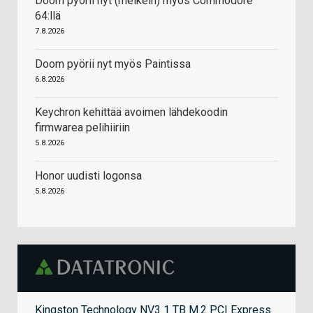
Doom pyörii nyt (melkein) myös Commodore
64:llä
7.8.2026
Doom pyörii nyt myös Paintissa
6.8.2026
Keychron kehittää avoimen lähdekoodin
firmwarea pelihiiriin
5.8.2026
Honor uudisti logonsa
5.8.2026
Kingston Technology NV3 1 TB M.2 PCI Express