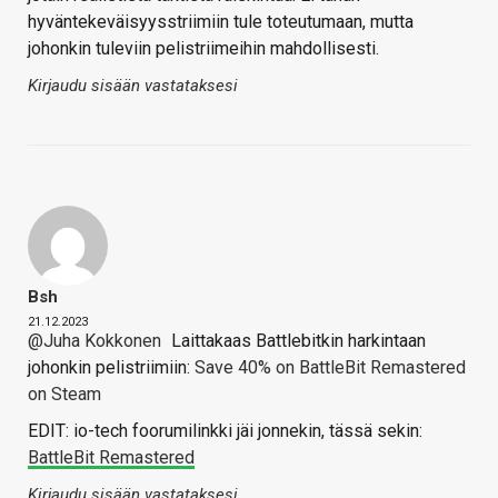
hyväntekeväisyysstriimiin tule toteutumaan, mutta
johonkin tuleviin pelistriimeihin mahdollisesti.
Kirjaudu sisään vastataksesi
Bsh
21.12.2023
@Juha Kokkonen
Laittakaas Battlebitkin harkintaan
johonkin pelistriimiin:
Save 40% on BattleBit Remastered
on Steam
EDIT: io-tech foorumilinkki jäi jonnekin, tässä sekin:
BattleBit Remastered
Kirjaudu sisään vastataksesi