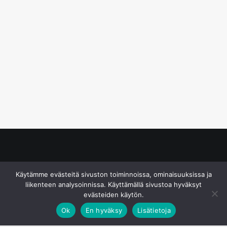
© S&J Media Oy
Käytämme evästeitä sivuston toiminnoissa, ominaisuuksissa ja
liikenteen analysoinnissa. Käyttämällä sivustoa hyväksyt
evästeiden käytön.
Ok
En hyväksy
Lisätietoja