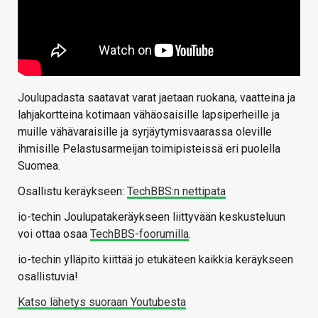
Joulupadasta saatavat varat jaetaan ruokana, vaatteina ja
lahjakortteina kotimaan vähäosaisille lapsiperheille ja
muille vähävaraisille ja syrjäytymisvaarassa oleville
ihmisille Pelastusarmeijan toimipisteissä eri puolella
Suomea.
Osallistu keräykseen:
TechBBS:n nettipata
io-techin Joulupatakeräykseen liittyvään keskusteluun
voi ottaa osaa
TechBBS-foorumilla
.
io-techin ylläpito kiittää jo etukäteen kaikkia keräykseen
osallistuvia!
Katso lähetys suoraan Youtubesta