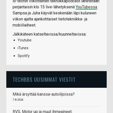
io-techin viikottainen tekniikkapodcast lähetetään
perjantaisin klo 15 live-lähetyksenä
YouTubessa
.
Sampsa ja Juha käyvät keskenään läpi kuluneen
viikon ajalta ajankohtaiset tietotekniikka- ja
mobiiliaiheet.
Jälkikäteen katseltavissa/kuunneltavissa:
Youtube
iTunes
Spotify
TECHBBS UUSIMMAT VIESTIT
Mikä ärsyttää kanssa-autoilijoissa?
7.8.2026
RVS, Motor up ja muut ihmeaineet.