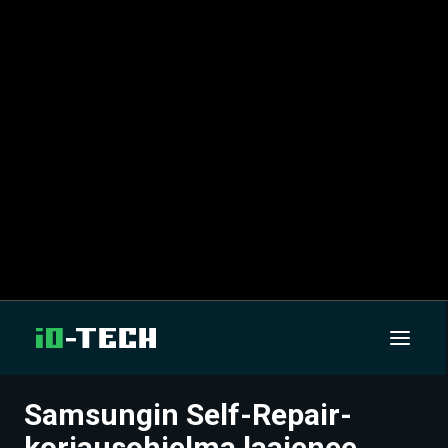
Samsungin Self-Repair-
UUTISET
korjausohjelma laajenee