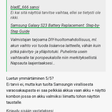
bladE_666 sanoi
Ei kai sitä näyttöä tarvitse vaihtaa, ellei se tietysti ole
rikki.
Samsung Galaxy S23 Battery Replacement: Step-by-
Step Guide
Valmistajan tarjoama DIY-huoltomahdollisuus, ml.
akun vaihto voi tuoda lisäarvoa laitteelle, vähän kuin
pitkä päivitys- ja ylläpitotuki. Puhelinta usein
vaihtavalle tai poropeukalolle niin merkityksellistä.
Napsauta laajentaaksesi…
Luetun ymmärtäminen 5/5?
Ei tarvii ei, mutta kun tuolta Samsungin virallisesta
varaosakaupasta ei saa pelkkää akkua vaan akku + näyttö
kombon jossa on akku valmiiksi liimattu tohon näyttön
taustalle.
Kirjaudu sisään vastataksesi