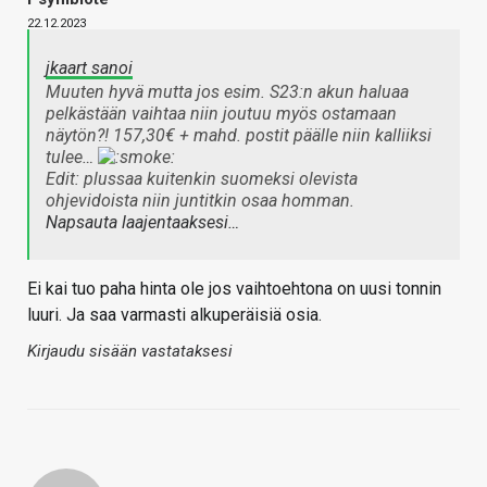
22.12.2023
jkaart sanoi
Muuten hyvä mutta jos esim. S23:n akun haluaa
pelkästään vaihtaa niin joutuu myös ostamaan
näytön?! 157,30€ + mahd. postit päälle niin kalliiksi
tulee…
Edit: plussaa kuitenkin suomeksi olevista
ohjevidoista niin juntitkin osaa homman.
Napsauta laajentaaksesi…
Ei kai tuo paha hinta ole jos vaihtoehtona on uusi tonnin
luuri. Ja saa varmasti alkuperäisiä osia.
Kirjaudu sisään vastataksesi