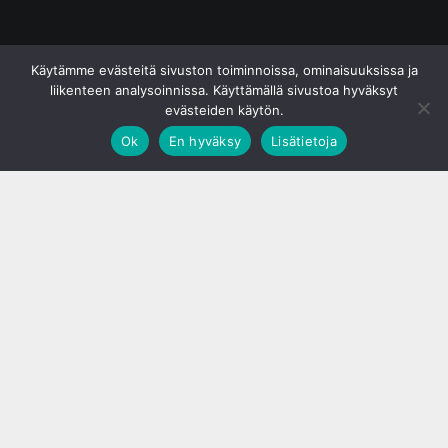
© S&J Media Oy
Käytämme evästeitä sivuston toiminnoissa, ominaisuuksissa ja
liikenteen analysoinnissa. Käyttämällä sivustoa hyväksyt
evästeiden käytön.
Ok
En hyväksy
Lisätietoja
;