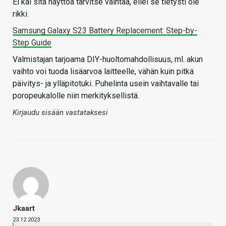
Ei kai sitä näyttöä tarvitse vaihtaa, ellei se tietysti ole
rikki.
Samsung Galaxy S23 Battery Replacement: Step-by-
Step Guide
Valmistajan tarjoama DIY-huoltomahdollisuus, ml. akun
vaihto voi tuoda lisäarvoa laitteelle, vähän kuin pitkä
päivitys- ja ylläpitotuki. Puhelinta usein vaihtavalle tai
poropeukalolle niin merkityksellistä.
Kirjaudu sisään vastataksesi
Jkaart
23.12.2023