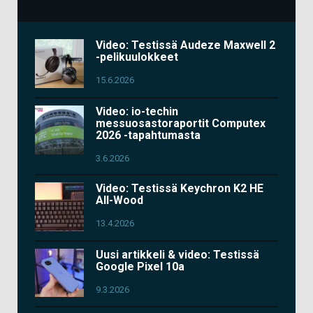
Video: Testissä Audeze Maxwell 2
-pelikuulokkeet
15.6.2026
Video: io-techin
messuosastoraportit Computex
2026 -tapahtumasta
3.6.2026
Video: Testissä Keychron K2 HE
All-Wood
13.4.2026
Uusi artikkeli & video: Testissä
Google Pixel 10a
9.3.2026