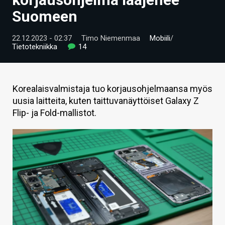
ARTIKKELIT
Suomeen
VIDEOT
22.12.2023 - 02:37
Timo Niemenmaa
Mobiili
/
Tietotekniikka
14
TECHBBS
TIETOA
Korealaisvalmistaja tuo korjausohjelmaansa myös
HINTA.FI
uusia laitteita, kuten taittuvanäyttöiset Galaxy Z
Flip- ja Fold-mallistot.
KAUPPA
VAIHDA TEEMA
HAKU