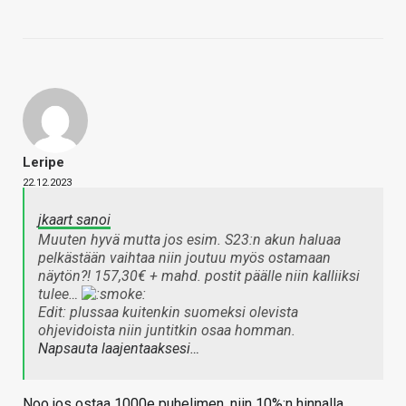
Leripe
22.12.2023
jkaart sanoi
Muuten hyvä mutta jos esim. S23:n akun haluaa
pelkästään vaihtaa niin joutuu myös ostamaan
näytön?! 157,30€ + mahd. postit päälle niin kalliiksi
tulee…
Edit: plussaa kuitenkin suomeksi olevista
ohjevidoista niin juntitkin osaa homman.
Napsauta laajentaaksesi…
Noo jos ostaa 1000e puhelimen, niin 10%:n hinnalla