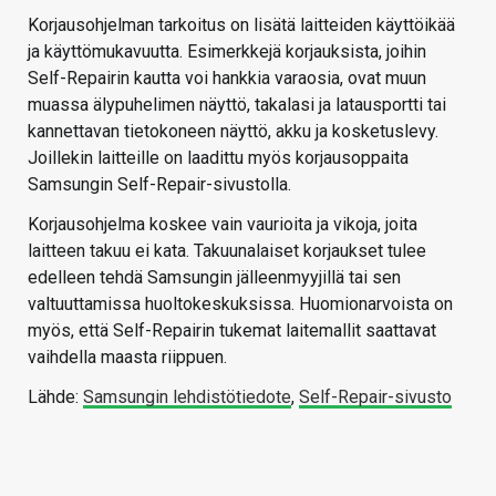
Korjausohjelman tarkoitus on lisätä laitteiden käyttöikää
ja käyttömukavuutta. Esimerkkejä korjauksista, joihin
Self-Repairin kautta voi hankkia varaosia, ovat muun
muassa älypuhelimen näyttö, takalasi ja latausportti tai
kannettavan tietokoneen näyttö, akku ja kosketuslevy.
Joillekin laitteille on laadittu myös korjausoppaita
Samsungin Self-Repair-sivustolla.
Korjausohjelma koskee vain vaurioita ja vikoja, joita
laitteen takuu ei kata. Takuunalaiset korjaukset tulee
edelleen tehdä Samsungin jälleenmyyjillä tai sen
valtuuttamissa huoltokeskuksissa. Huomionarvoista on
myös, että Self-Repairin tukemat laitemallit saattavat
vaihdella maasta riippuen.
Lähde:
Samsungin lehdistötiedote
,
Self-Repair-sivusto