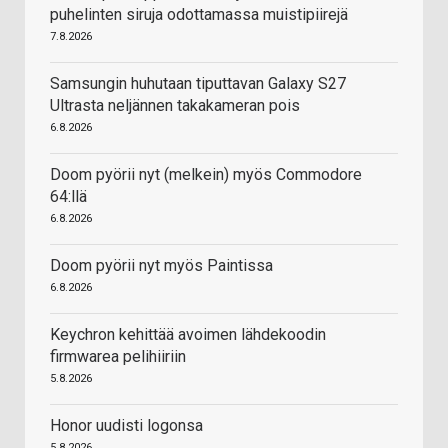
puhelinten siruja odottamassa muistipiirejä
7.8.2026
Samsungin huhutaan tiputtavan Galaxy S27
Ultrasta neljännen takakameran pois
6.8.2026
Doom pyörii nyt (melkein) myös Commodore
64:llä
6.8.2026
Doom pyörii nyt myös Paintissa
6.8.2026
Keychron kehittää avoimen lähdekoodin
firmwarea pelihiiriin
5.8.2026
Honor uudisti logonsa
5.8.2026