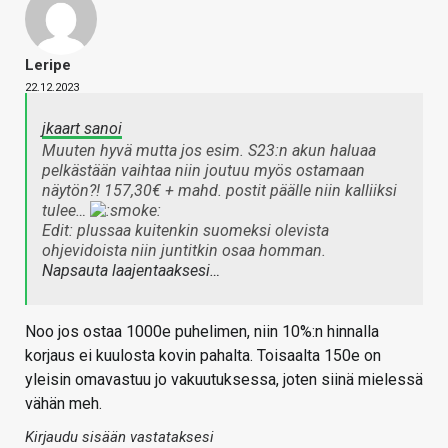
Leripe
22.12.2023
jkaart sanoi
Muuten hyvä mutta jos esim. S23:n akun haluaa
pelkästään vaihtaa niin joutuu myös ostamaan
näytön?! 157,30€ + mahd. postit päälle niin kalliiksi
tulee…
Edit: plussaa kuitenkin suomeksi olevista
ohjevidoista niin juntitkin osaa homman.
Napsauta laajentaaksesi…
Noo jos ostaa 1000e puhelimen, niin 10%:n hinnalla
korjaus ei kuulosta kovin pahalta. Toisaalta 150e on
yleisin omavastuu jo vakuutuksessa, joten siinä mielessä
vähän meh.
Kirjaudu sisään vastataksesi