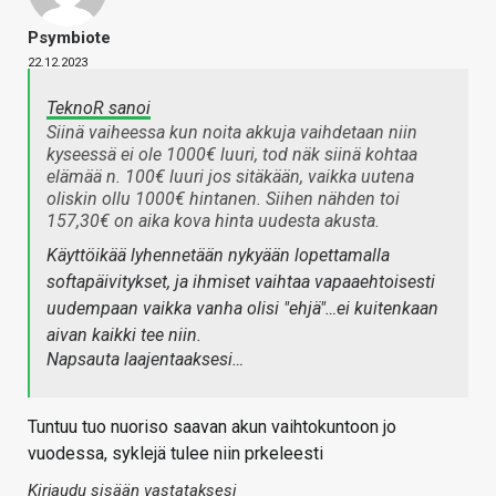
Psymbiote
22.12.2023
TeknoR sanoi
Siinä vaiheessa kun noita akkuja vaihdetaan niin
kyseessä ei ole 1000€ luuri, tod näk siinä kohtaa
elämää n. 100€ luuri jos sitäkään, vaikka uutena
oliskin ollu 1000€ hintanen. Siihen nähden toi
157,30€ on aika kova hinta uudesta akusta.
Käyttöikää lyhennetään nykyään lopettamalla
softapäivitykset, ja ihmiset vaihtaa vapaaehtoisesti
uudempaan vaikka vanha olisi "ehjä"…ei kuitenkaan
aivan kaikki tee niin.
Napsauta laajentaaksesi…
Tuntuu tuo nuoriso saavan akun vaihtokuntoon jo
vuodessa, syklejä tulee niin prkeleesti
Kirjaudu sisään vastataksesi