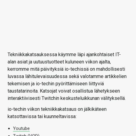
Tekniikkakatsauksessa käymme läpi ajankohtaiset IT-
alan asiat ja uutuustuotteet kuluneen viikon ajalta,
kerromme mitä päivityksiä io-techissä on mahdollisesti
luvassa lähitulevaisuudessa sekä valotamme artikkelien
tekemisen ja io-techin pyörittämiseen liittyviä
taustatarinoita. Katsojat voivat osallistua lähetykseen
interaktiivisesti Twitchin keskusteluikkunan välityksellä.
io-techin viikon tekniikkakatsaus on jälkikäteen
katsottavissa tai kuunneltavissa:
Youtube
Twitch (VOD)