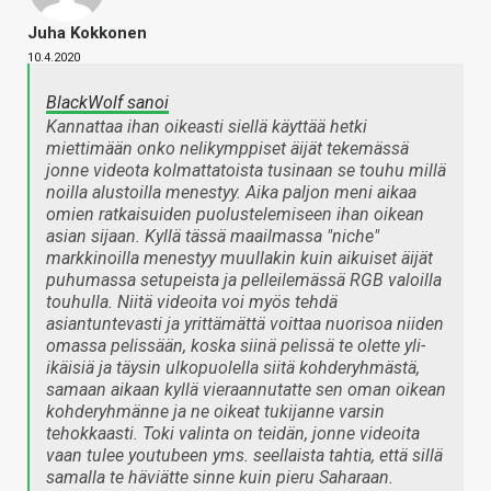
Juha Kokkonen
10.4.2020
BlackWolf sanoi
Kannattaa ihan oikeasti siellä käyttää hetki
miettimään onko nelikymppiset äijät tekemässä
jonne videota kolmattatoista tusinaan se touhu millä
noilla alustoilla menestyy. Aika paljon meni aikaa
omien ratkaisuiden puolustelemiseen ihan oikean
asian sijaan. Kyllä tässä maailmassa "niche"
markkinoilla menestyy muullakin kuin aikuiset äijät
puhumassa setupeista ja pelleilemässä RGB valoilla
touhulla. Niitä videoita voi myös tehdä
asiantuntevasti ja yrittämättä voittaa nuorisoa niiden
omassa pelissään, koska siinä pelissä te olette yli-
ikäisiä ja täysin ulkopuolella siitä kohderyhmästä,
samaan aikaan kyllä vieraannutatte sen oman oikean
kohderyhmänne ja ne oikeat tukijanne varsin
tehokkaasti. Toki valinta on teidän, jonne videoita
vaan tulee youtubeen yms. seellaista tahtia, että sillä
samalla te häviätte sinne kuin pieru Saharaan.