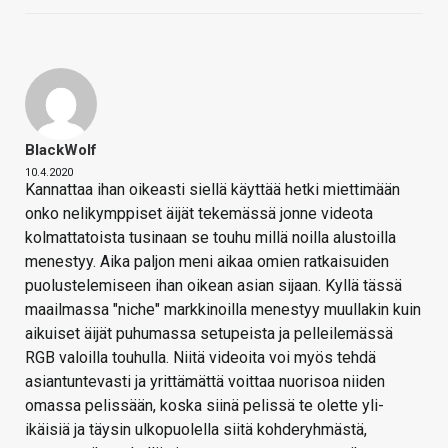
BlackWolf
10.4.2020
Kannattaa ihan oikeasti siellä käyttää hetki miettimään
onko nelikymppiset äijät tekemässä jonne videota
kolmattatoista tusinaan se touhu millä noilla alustoilla
menestyy. Aika paljon meni aikaa omien ratkaisuiden
puolustelemiseen ihan oikean asian sijaan. Kyllä tässä
maailmassa "niche" markkinoilla menestyy muullakin kuin
aikuiset äijät puhumassa setupeista ja pelleilemässä
RGB valoilla touhulla. Niitä videoita voi myös tehdä
asiantuntevasti ja yrittämättä voittaa nuorisoa niiden
omassa pelissään, koska siinä pelissä te olette yli-
ikäisiä ja täysin ulkopuolella siitä kohderyhmästä,