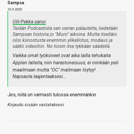
Sampsa
10.4.2020
Olli-Pekka sanoi
Teidän Podcastista sen verran palautetta, tiedetään
Sampsan historia jo "Muro" aikoina. Mutta itselläni
olisi kiinostusta enemmin ylikellotus, modaus ja
säätö videoihin. No toisin itse tykkään säädellä.
Vaikka omat työkoneet ovat aika lailla tehokaita
Applen laiteita, niin harastuneisuus, ei niinkään peli
maailmaan mutta "OC" mailmaan löytyy!
Napsauta laajentaaksesi…
Jes, niitä on varmasti tulossa enemmänkin
Kirjaudu sisään vastataksesi