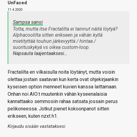
UnFaced
11.4.2020
Sampsa sanoi
Totta, mutta itse Fractalilta ei tainnut näitä löytyä?
Alphacoolilta sitten erikseen ja vähän kyllä
mietityttää touhun järkevyyttä / hintaa /
suorituskykyä vs oikea custom-loop.
Napsauta laajentaaksesi…
Fractalilta en vilkaisulla noita löytänyt, mutta voisin
olettaa jostain saatavan kun kerta ovat ohjekirjaankin
kyseisen option menneet kuvien kanssa laittamaan.
Onhan noi AIO:t muutenkin vähän kyseenalaisia
kannattaako semmosiin rahaa satsata jossain perus
pelikoneessa. Jotkut pienet kokoonpanot sitten
erikseen, kuten nzxt h1.
Kirjaudu sisään vastataksesi