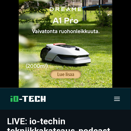
LIVE: io-techin
UUTISET
tekniikkakatsaus-podcast