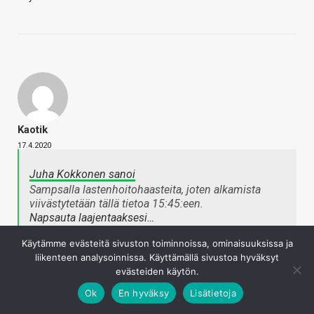
Kaotik
17.4.2020
Juha Kokkonen sanoi
Sampsalla lastenhoitohaasteita, joten alkamista
viivästytetään tällä tietoa 15:45:een.
Napsauta laajentaaksesi…
Käytämme evästeitä sivuston toiminnoissa, ominaisuuksissa ja
liikenteen analysoinnissa. Käyttämällä sivustoa hyväksyt
Laajennetaan
@mehari
toimenkuvaa lastenhoitajaksi?
evästeiden käytön.
Tai sitten lapset toimistolle ja tästä ratkaisu
Ok
En hyväksy
Lisätietoja
katso liitettä 375173