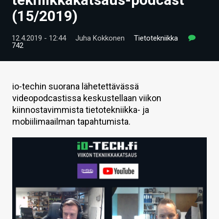
ARTIKKELIT
(15/2019)
VIDEOT
12.4.2019 - 12:44
Juha Kokkonen
Tietotekniikka
742
TECHBBS
TIETOA
io-techin suorana lähetettävässä
HINTA.FI
videopodcastissa keskustellaan viikon
kiinnostavimmista tietotekniikka- ja
KAUPPA
mobiilimaailman tapahtumista.
VAIHDA TEEMA
HAKU