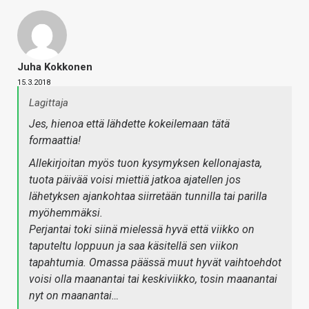
Juha Kokkonen
15.3.2018
Lagittaja
Jes, hienoa että lähdette kokeilemaan tätä
formaattia!
Allekirjoitan myös tuon kysymyksen kellonajasta,
tuota päivää voisi miettiä jatkoa ajatellen jos
lähetyksen ajankohtaa siirretään tunnilla tai parilla
myöhemmäksi.
Perjantai toki siinä mielessä hyvä että viikko on
taputeltu loppuun ja saa käsitellä sen viikon
tapahtumia. Omassa päässä muut hyvät vaihtoehdot
voisi olla maanantai tai keskiviikko, tosin maanantai
nyt on maanantai…