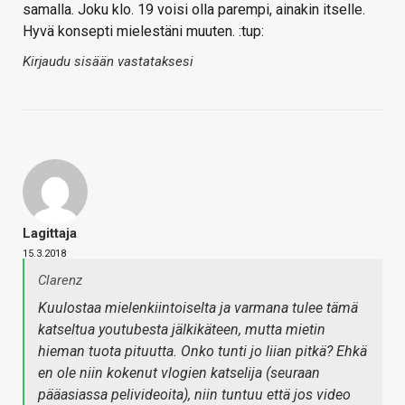
samalla. Joku klo. 19 voisi olla parempi, ainakin itselle.
Hyvä konsepti mielestäni muuten. :tup:
Kirjaudu sisään vastataksesi
Lagittaja
15.3.2018
Clarenz
Kuulostaa mielenkiintoiselta ja varmana tulee tämä
katseltua youtubesta jälkikäteen, mutta mietin
hieman tuota pituutta. Onko tunti jo liian pitkä? Ehkä
en ole niin kokenut vlogien katselija (seuraan
pääasiassa pelivideoita), niin tuntuu että jos video