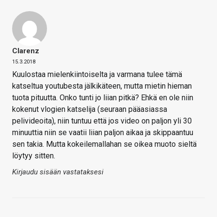
Clarenz
15.3.2018
Kuulostaa mielenkiintoiselta ja varmana tulee tämä
katseltua youtubesta jälkikäteen, mutta mietin hieman
tuota pituutta. Onko tunti jo liian pitkä? Ehkä en ole niin
kokenut vlogien katselija (seuraan pääasiassa
pelivideoita), niin tuntuu että jos video on paljon yli 30
minuuttia niin se vaatii liian paljon aikaa ja skippaantuu
sen takia. Mutta kokeilemallahan se oikea muoto sieltä
löytyy sitten.
Kirjaudu sisään vastataksesi