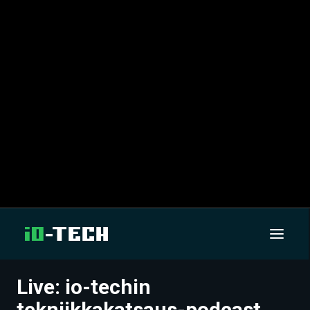
Live: io-techin
UUTISET
tekniikkakatsaus-podcast