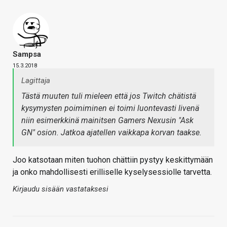
Sampsa
15.3.2018
Lagittaja
Tästä muuten tuli mieleen että
jos
Twitch chätistä
kysymysten poimiminen ei toimi luontevasti livenä
niin esimerkkinä mainitsen Gamers Nexusin "Ask
GN" osion. Jatkoa ajatellen vaikkapa korvan taakse.
Joo katsotaan miten tuohon chättiin pystyy keskittymään
ja onko mahdollisesti erilliselle kyselysessiolle tarvetta.
Kirjaudu sisään vastataksesi