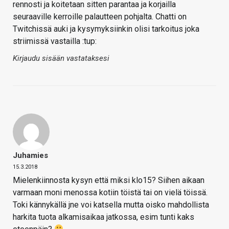
rennosti ja koitetaan sitten parantaa ja korjailla
seuraaville kerroille palautteen pohjalta. Chatti on
Twitchissä auki ja kysymyksiinkin olisi tarkoitus joka
striimissä vastailla :tup:
Kirjaudu sisään vastataksesi
Juhamies
15.3.2018
Mielenkiinnosta kysyn että miksi klo15? Siihen aikaan
varmaan moni menossa kotiin töistä tai on vielä töissä.
Toki kännykällä jne voi katsella mutta oisko mahdollista
harkita tuota alkamisaikaa jatkossa, esim tunti kaks