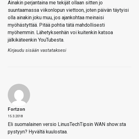
Ainakin perjantaina me tekijät ollaan sitten jo
suuntaamassa viikonlopun viettoon, joten päivän täytyisi
olla ainakin joku muu, jos ajankohtaa meinaisi
myöhästyttää. Pitää pohtia tätä mahdollisesti
myöhemmin. Lähetyksenhän voi kuitenkin katsoa
jälkikäteenkin YouTubesta.
Kirjaudu sisään vastataksesi
Fortzon
15.3.2018
Eli suomalainen versio LinusTechTipsin WAN show:sta
pystyyn? Hyvältä kuulostaa.