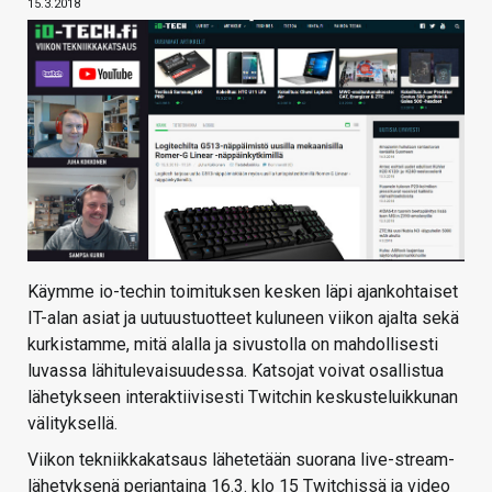
15.3.2018
Käymme io-techin toimituksen kesken läpi ajankohtaiset
IT-alan asiat ja uutuustuotteet kuluneen viikon ajalta sekä
kurkistamme, mitä alalla ja sivustolla on mahdollisesti
luvassa lähitulevaisuudessa. Katsojat voivat osallistua
lähetykseen interaktiivisesti Twitchin keskusteluikkunan
välityksellä.
Viikon tekniikkakatsaus lähetetään suorana live-stream-
lähetyksenä perjantaina 16.3. klo 15 Twitchissä ja video