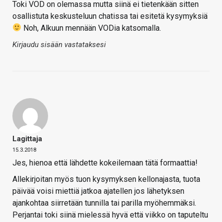
Toki VOD on olemassa mutta siinä ei tietenkään sitten
osallistuta keskusteluun chatissa tai esitetä kysymyksiä
Noh, Alkuun mennään VODia katsomalla.
Kirjaudu sisään vastataksesi
Lagittaja
15.3.2018
Jes, hienoa että lähdette kokeilemaan tätä formaattia!
Allekirjoitan myös tuon kysymyksen kellonajasta, tuota
päivää voisi miettiä jatkoa ajatellen jos lähetyksen
ajankohtaa siirretään tunnilla tai parilla myöhemmäksi.
Perjantai toki siinä mielessä hyvä että viikko on taputeltu