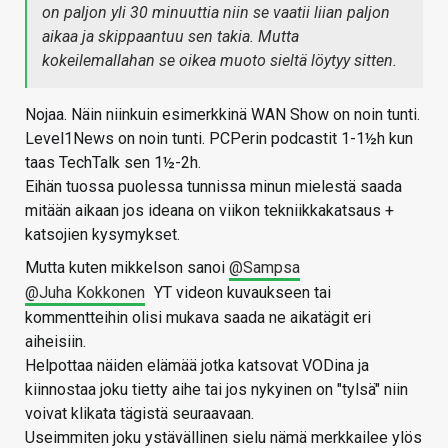
on paljon yli 30 minuuttia niin se vaatii liian paljon
aikaa ja skippaantuu sen takia. Mutta
kokeilemallahan se oikea muoto sieltä löytyy sitten.
Nojaa. Näin niinkuin esimerkkinä WAN Show on noin tunti.
Level1News on noin tunti. PCPerin podcastit 1-1½h kun
taas TechTalk sen 1½-2h.
Eihän tuossa puolessa tunnissa minun mielestä saada
mitään aikaan jos ideana on viikon tekniikkakatsaus +
katsojien kysymykset.
Mutta kuten mikkelson sanoi
@Sampsa
@Juha Kokkonen
YT videon kuvaukseen tai
kommentteihin olisi mukava saada ne aikatägit eri
aiheisiin.
Helpottaa näiden elämää jotka katsovat VODina ja
kiinnostaa joku tietty aihe tai jos nykyinen on "tylsä" niin
voivat klikata tägistä seuraavaan.
Useimmiten joku ystävällinen sielu nämä merkkailee ylös