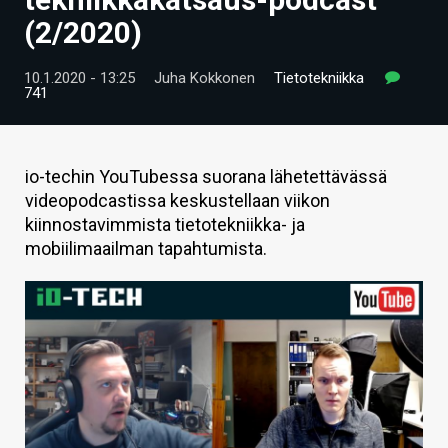
ARTIKKELIT
(2/2020)
VIDEOT
10.1.2020 - 13:25
Juha Kokkonen
Tietotekniikka
741
TECHBBS
TIETOA
io-techin YouTubessa suorana lähetettävässä
HINTA.FI
videopodcastissa keskustellaan viikon
kiinnostavimmista tietotekniikka- ja
KAUPPA
mobiilimaailman tapahtumista.
VAIHDA TEEMA
HAKU