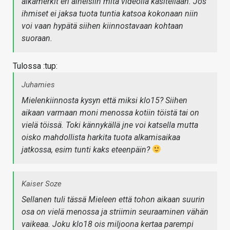
aikamerkit eri aiheisiin mitä videolla käsitellään. Jos
ihmiset ei jaksa tuota tuntia katsoa kokonaan niin
voi vaan hypätä siihen kiinnostavaan kohtaan
suoraan.
Tulossa :tup:
Juhamies
Mielenkiinnosta kysyn että miksi klo15? Siihen
aikaan varmaan moni menossa kotiin töistä tai on
vielä töissä. Toki kännykällä jne voi katsella mutta
oisko mahdollista harkita tuota alkamisaikaa
jatkossa, esim tunti kaks eteenpäin?
Kaiser Soze
Sellanen tuli tässä Mieleen että tohon aikaan suurin
osa on vielä menossa ja striimin seuraaminen vähän
vaikeaa. Joku klo18 ois miljoona kertaa parempi