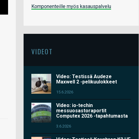
Komponenteille myös kasauspalvelu
VIDEOT
Video: Testissä Audeze
Maxwell 2 -pelikuulokkeet
15.6.2026
Video: io-techin
messuosastoraportit
Computex 2026 -tapahtumasta
3.6.2026