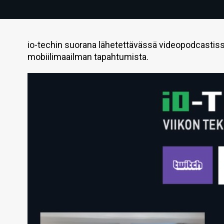
io-techin suorana lähetettävässä videopodcastissa
mobiilimaailman tapahtumista.