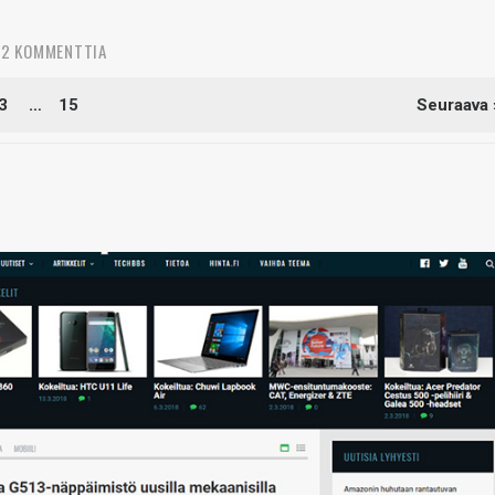
42 KOMMENTTIA
3
…
15
Seuraava 