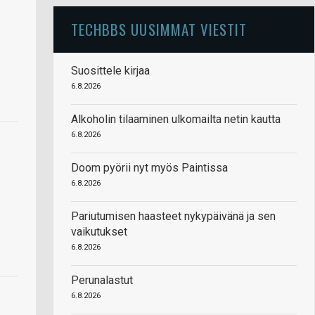
TECHBBS UUSIMMAT VIESTIT
Suosittele kirjaa
6.8.2026
Alkoholin tilaaminen ulkomailta netin kautta
6.8.2026
Doom pyörii nyt myös Paintissa
6.8.2026
Pariutumisen haasteet nykypäivänä ja sen
vaikutukset
6.8.2026
Perunalastut
6.8.2026