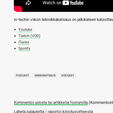
io-techin viikon tekniikkakatsaus on jälkikäteen katsotta
Youtube
Twitch (VOD)
iTunes
Spotify
PODCAST
VIIKKOKATSAUS
VODCAST
Kommentoi uutista tai artikkelia foorumilla
(Kommentointi 
Lähetä palautetta / raportoi kirjoitusvirheestä