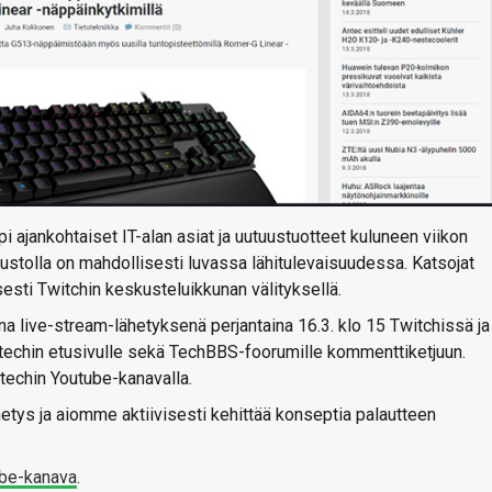
 ajankohtaiset IT-alan asiat ja uutuustuotteet kuluneen viikon
ivustolla on mahdollisesti luvassa lähitulevaisuudessa. Katsojat
sesti Twitchin keskusteluikkunan välityksellä.
na live-stream-lähetyksenä perjantaina 16.3. klo 15 Twitchissä ja
techin etusivulle sekä TechBBS-foorumille kommenttiketjuun.
-techin Youtube-kanavalla.
ys ja aiomme aktiivisesti kehittää konseptia palautteen
be-kanava
.