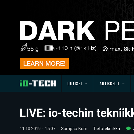
UUTISET
ARTIKKELIT
LIVE: io-techin tekni
11.10.2019 - 15:07
Sampsa Kurri
Tietotekniikka