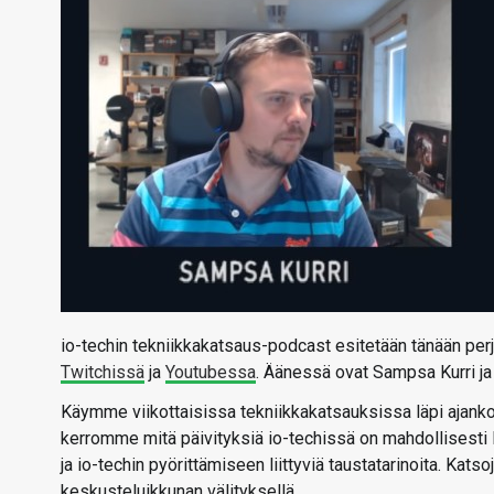
io-techin tekniikkakatsaus-podcast esitetään tänään perj
Twitchissä
ja
Youtubessa
. Äänessä ovat Sampsa Kurri ja
Käymme viikottaisissa tekniikkakatsauksissa läpi ajankoht
kerromme mitä päivityksiä io-techissä on mahdollisesti
ja io-techin pyörittämiseen liittyviä taustatarinoita. Kats
keskusteluikkunan välityksellä.