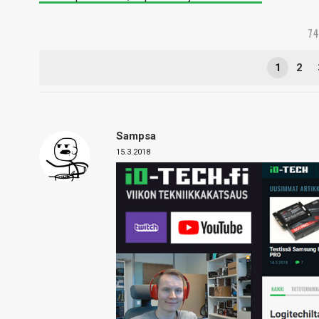
7
1
2
Sampsa
15.3.2018