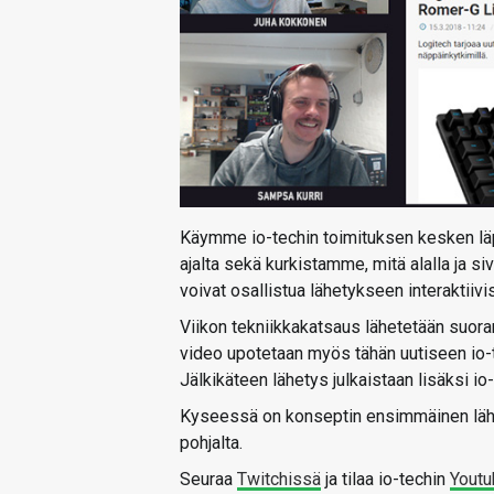
Käymme io-techin toimituksen kesken läpi
ajalta sekä kurkistamme, mitä alalla ja s
voivat osallistua lähetykseen interaktiivi
Viikon tekniikkakatsaus lähetetään suora
video upotetaan myös tähän uutiseen io-
Jälkikäteen lähetys julkaistaan lisäksi io
Kyseessä on konseptin ensimmäinen lähet
pohjalta.
Seuraa
Twitchissä
ja tilaa io-techin
Youtu