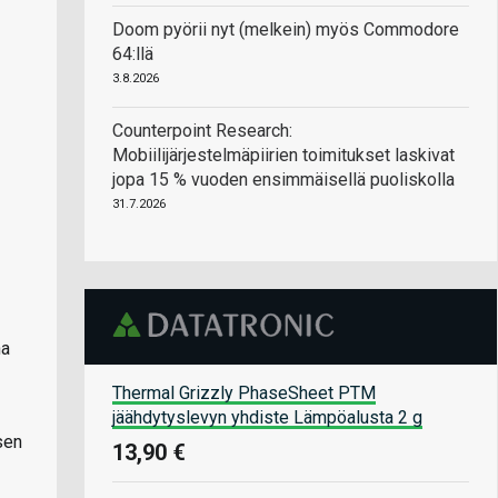
Doom pyörii nyt (melkein) myös Commodore
64:llä
3.8.2026
Counterpoint Research:
Mobiilijärjestelmäpiirien toimitukset laskivat
jopa 15 % vuoden ensimmäisellä puoliskolla
31.7.2026
na
Thermal Grizzly PhaseSheet PTM
jäähdytyslevyn yhdiste Lämpöalusta 2 g
sen
13,90 €