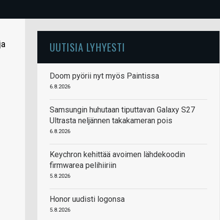
ja
UUTISIA LYHYESTI
Doom pyörii nyt myös Paintissa
6.8.2026
Samsungin huhutaan tiputtavan Galaxy S27
Ultrasta neljännen takakameran pois
6.8.2026
Keychron kehittää avoimen lähdekoodin
firmwarea pelihiiriin
5.8.2026
Honor uudisti logonsa
5.8.2026