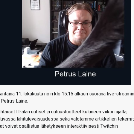
antaina 11. lokakuuta noin klo 15:15 alkaen suorana live-streami
 Petrus Laine.
aiset IT-alan uutiset ja uutuustuotteet kuluneen viikon ajalta,
 luvassa lähitulevaisuudessa sekä valotamme artikkelien tekemi
ojat voivat osallistua lähetykseen interaktiivisesti Twitchin