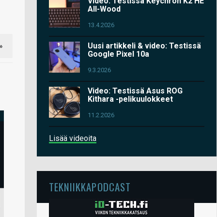
Video: Testissä Keychron K2 HE
All-Wood
13.4.2026
Uusi artikkeli & video: Testissä
»
Google Pixel 10a
9.3.2026
Video: Testissä Asus ROG
Kithara -pelikuulokkeet
11.2.2026
Lisää videoita
TEKNIIKKAPODCAST