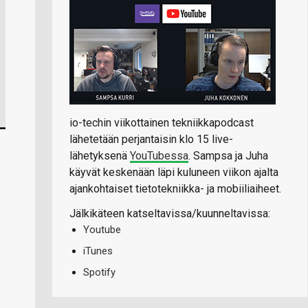
io-techin viikottainen tekniikkapodcast
lähetetään perjantaisin klo 15 live-
lähetyksenä
YouTubessa
. Sampsa ja Juha
käyvät keskenään läpi kuluneen viikon ajalta
ajankohtaiset tietotekniikka- ja mobiiliaiheet.
Jälkikäteen katseltavissa/kuunneltavissa:
Youtube
iTunes
Spotify