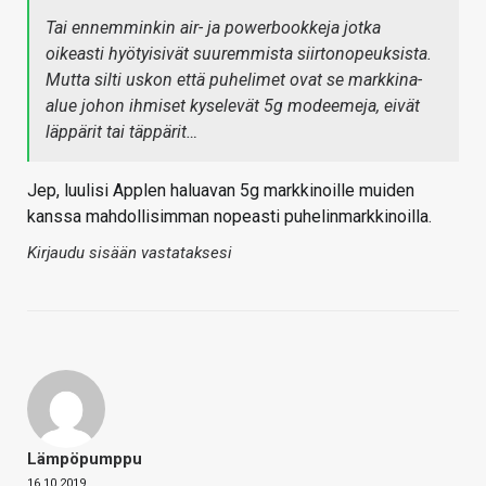
Tai ennemminkin air- ja powerbookkeja jotka
oikeasti hyötyisivät suuremmista siirtonopeuksista.
Mutta silti uskon että puhelimet ovat se markkina-
alue johon ihmiset kyselevät 5g modeemeja, eivät
läppärit tai täppärit…
Jep, luulisi Applen haluavan 5g markkinoille muiden
kanssa mahdollisimman nopeasti puhelinmarkkinoilla.
Kirjaudu sisään vastataksesi
Lämpöpumppu
16.10.2019