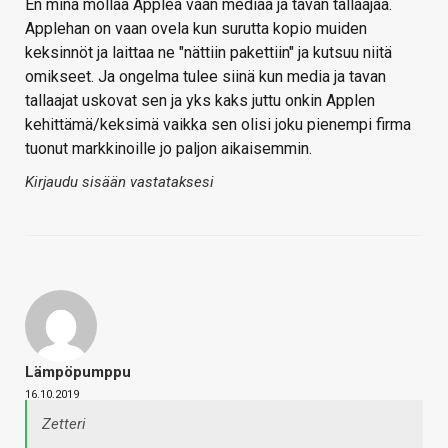
En minä mollaa Applea vaan mediaa ja tavan tallaajaa.
Applehan on vaan ovela kun surutta kopio muiden
keksinnöt ja laittaa ne "nättiin pakettiin" ja kutsuu niitä
omikseet. Ja ongelma tulee siinä kun media ja tavan
tallaajat uskovat sen ja yks kaks juttu onkin Applen
kehittämä/keksimä vaikka sen olisi joku pienempi firma
tuonut markkinoille jo paljon aikaisemmin.
Kirjaudu sisään vastataksesi
Lämpöpumppu
16.10.2019
Zetteri