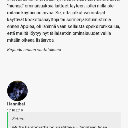
"hienoja" ominaisuuksia laitteet täyteen, jollei niillä ole
mitään käytännön arvoa. Se, että jotkut valmistajat
käyttivät kosketusnäyttöjä tai sormenjälkitunnistimia
ennen Applea, oli lähinnä vaan sellaista speksirunkkailua,
että meiltä löytyy nyt tällaisetkin ominaisuudet vailla
mitään oikeaa lisäarvoa.
Kirjaudu sisään vastataksesi
Hannibal
17.10.2019
Zetteri
Mutta kantomatka on säälittävä = tarvitaan lisää