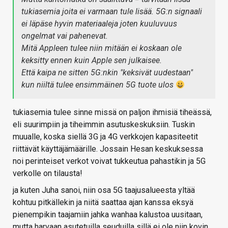
tukiasemia joita ei varmaan tule lisää. 5G:n signaali
ei läpäse hyvin materiaaleja joten kuuluvuus
ongelmat vai pahenevat.
Mitä Appleen tulee niin mitään ei koskaan ole
keksitty ennen kuin Apple sen julkaisee.
Että kaipa ne sitten 5G:nkin "keksivät uudestaan"
kun niiltä tulee ensimmäinen 5G tuote ulos
tukiasemia tulee sinne missä on paljon ihmisiä tiheässä,
eli suurimpiin ja tiheimmin asutuskeskuksiin. Tuskin
muualle, koska siellä 3G ja 4G verkkojen kapasiteetit
riittävät käyttäjämäärille. Jossain Hesan keskuksessa
noi perinteiset verkot voivat tukkeutua pahastikin ja 5G
verkolle on tilausta!
ja kuten Juha sanoi, niin osa 5G taajusalueesta yltää
kohtuu pitkällekin ja niitä saattaa ajan kanssa eksyä
pienempikin taajamiin jahka wanhaa kalustoa uusitaan,
mutta harvaan asutetuilla seuduilla sillä ei ole niin kovin