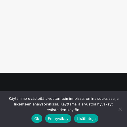
© S&J Media Oy
Käytämme evästeitä sivuston toiminnoissa, ominaisuuksissa ja
liikenteen analysoinnissa. Käyttämällä sivustoa hyväksyt
evästeiden käytön.
Ok
En hyväksy
Lisätietoja