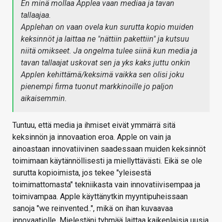
En minä mollaa Applea vaan mediaa ja tavan
tallaajaa.
Applehan on vaan ovela kun surutta kopio muiden
keksinnöt ja laittaa ne "nättiin pakettiin" ja kutsuu
niitä omikseet. Ja ongelma tulee siinä kun media ja
tavan tallaajat uskovat sen ja yks kaks juttu onkin
Applen kehittämä/keksimä vaikka sen olisi joku
pienempi firma tuonut markkinoille jo paljon
aikaisemmin.
Tuntuu, että media ja ihmiset eivät ymmärrä sitä
keksinnön ja innovaation eroa. Apple on vain ja
ainoastaan innovatiivinen saadessaan muiden keksinnöt
toimimaan käytännöllisesti ja miellyttävästi. Eikä se ole
surutta kopioimista, jos tekee "yleisestä
toimimattomasta" tekniikasta vain innovatiivisempaa ja
toimivampaa. Apple käyttänytkin myyntipuheissaan
sanoja "we reinvented..", mikä on ihan kuvaavaa
innovaatiolle. Mielestäni tyhmää laittaa kaikenlaisia uusia