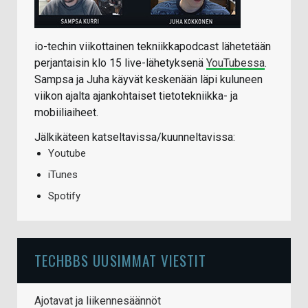
io-techin viikottainen tekniikkapodcast lähetetään
perjantaisin klo 15 live-lähetyksenä
YouTubessa
.
Sampsa ja Juha käyvät keskenään läpi kuluneen
viikon ajalta ajankohtaiset tietotekniikka- ja
mobiiliaiheet.
Jälkikäteen katseltavissa/kuunneltavissa:
Youtube
iTunes
Spotify
TECHBBS UUSIMMAT VIESTIT
Ajotavat ja liikennesäännöt