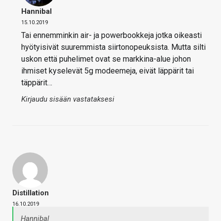
Hannibal
15.10.2019
Tai ennemminkin air- ja powerbookkeja jotka oikeasti
hyötyisivät suuremmista siirtonopeuksista. Mutta silti
uskon että puhelimet ovat se markkina-alue johon
ihmiset kyselevät 5g modeemeja, eivät läppärit tai
täppärit…
Kirjaudu sisään vastataksesi
Distillation
16.10.2019
Hannibal