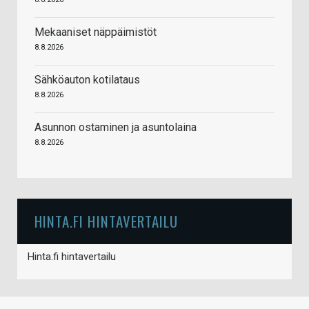
Mekaaniset näppäimistöt
8.8.2026
Sähköauton kotilataus
8.8.2026
Asunnon ostaminen ja asuntolaina
8.8.2026
HINTA.FI HINTAVERTAILU
Hinta.fi hintavertailu