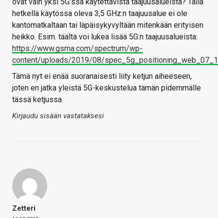
ovat vain yksi 5G:ssä käytettävistä taajuusalueista? Tällä
hetkellä käytössä oleva 3,5 GHz:n taajuusalue ei ole
kantomatkaltaan tai läpäisykyvyltään mitenkään erityisen
heikko. Esim. täältä voi lukea lisää 5G:n taajuusalueista:
https://www.gsma.com/spectrum/wp-
content/uploads/2019/08/spec_5g_positioning_web_07_1
Tämä nyt ei enää suoranaisesti liity ketjun aiheeseen,
joten en jatka yleistä 5G-keskustelua tämän pidemmälle
tässä ketjussa.
Kirjaudu sisään vastataksesi
Zetteri