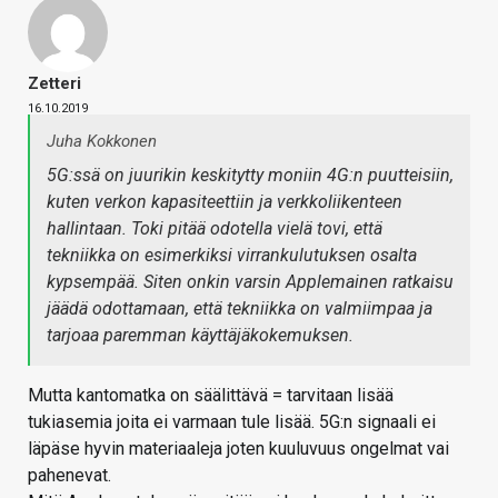
Zetteri
16.10.2019
Juha Kokkonen
5G:ssä on juurikin keskitytty moniin 4G:n puutteisiin,
kuten verkon kapasiteettiin ja verkkoliikenteen
hallintaan. Toki pitää odotella vielä tovi, että
tekniikka on esimerkiksi virrankulutuksen osalta
kypsempää. Siten onkin varsin Applemainen ratkaisu
jäädä odottamaan, että tekniikka on valmiimpaa ja
tarjoaa paremman käyttäjäkokemuksen.
Mutta kantomatka on säälittävä = tarvitaan lisää
tukiasemia joita ei varmaan tule lisää. 5G:n signaali ei
läpäse hyvin materiaaleja joten kuuluvuus ongelmat vai
pahenevat.