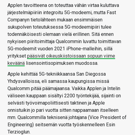
Applen tavoitteena on toteuttaa vähän virtaa kuluttava
järjestelmäpiiriin integroitu 5G-modeemi, mutta Fast
Companyn tietolähteen mukaan ensimmäisen
sukupolven toteutuksessa 5G-modeemipiiri tulee
todennäköisesti olemaan vielä erillinen. Sitä ennen
nykyisen piiritoimittaja Qualcommin luvattu toimittavan
5G-modeemit vuoden 2021 iPhone-malleihin, sillä
yritykset
pääsivät oikeuskiistoissaan sopuun viime
keväänä
lisensointisopimuksen muodossa.
Apple kehittää 5G-tekniikkaansa San Diegossa
Yhdysvalloissa, eli samassa kaupungissa missä
Qualcomm pitää päämajaansa. Vaikka Applen ja Intelin
väliseen kauppaan sisältyi 2200 työntekijää, sijainti on
selvästi työvoimapoliittisesti taktinen ja Apple
onnistuikin jo pari vuotta sitten nappaamaan itselleen
mm. Qualcommilla teknisenä johtajana (Vice President of
Engineering) seitsemän vuotta työskennelleen Esin
Terzioglun.