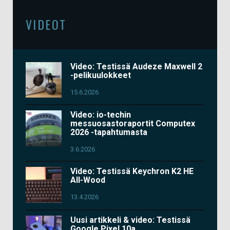
VIDEOT
Video: Testissä Audeze Maxwell 2
-pelikuulokkeet
15.6.2026
Video: io-techin
messuosastoraportit Computex
2026 -tapahtumasta
3.6.2026
Video: Testissä Keychron K2 HE
All-Wood
13.4.2026
Uusi artikkeli & video: Testissä
Google Pixel 10a