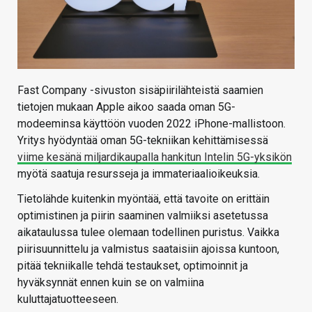
Fast Company -sivuston sisäpiirilähteistä saamien
tietojen mukaan Apple aikoo saada oman 5G-
modeeminsa käyttöön vuoden 2022 iPhone-mallistoon.
Yritys hyödyntää oman 5G-tekniikan kehittämisessä
viime kesänä miljardikaupalla hankitun Intelin 5G-yksikön
myötä saatuja resursseja ja immateriaalioikeuksia.
Tietolähde kuitenkin myöntää, että tavoite on erittäin
optimistinen ja piirin saaminen valmiiksi asetetussa
aikataulussa tulee olemaan todellinen puristus. Vaikka
piirisuunnittelu ja valmistus saataisiin ajoissa kuntoon,
pitää tekniikalle tehdä testaukset, optimoinnit ja
hyväksynnät ennen kuin se on valmiina
kuluttajatuotteeseen.