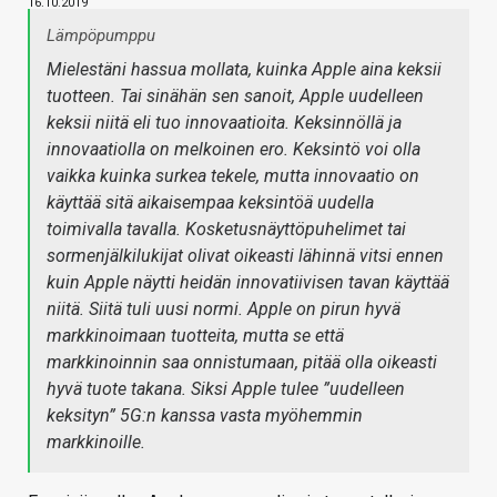
16.10.2019
Lämpöpumppu
Mielestäni hassua mollata, kuinka Apple aina keksii
tuotteen. Tai sinähän sen sanoit, Apple uudelleen
keksii niitä eli tuo innovaatioita. Keksinnöllä ja
innovaatiolla on melkoinen ero. Keksintö voi olla
vaikka kuinka surkea tekele, mutta innovaatio on
käyttää sitä aikaisempaa keksintöä uudella
toimivalla tavalla. Kosketusnäyttöpuhelimet tai
sormenjälkilukijat olivat oikeasti lähinnä vitsi ennen
kuin Apple näytti heidän innovatiivisen tavan käyttää
niitä. Siitä tuli uusi normi. Apple on pirun hyvä
markkinoimaan tuotteita, mutta se että
markkinoinnin saa onnistumaan, pitää olla oikeasti
hyvä tuote takana. Siksi Apple tulee ”uudelleen
keksityn” 5G:n kanssa vasta myöhemmin
markkinoille.