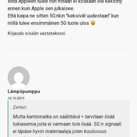
Mitä Appleen tulee niin mitään ei koskaan ole keksitty
ennen kuin Apple sen julkaisee.
Että kaipa ne sitten 5G:nkin "keksivät uudestaan" kun
niiltä tulee ensimmäinen 5G tuote ulos
Kirjaudu sisään vastataksesi
Lämpöpumppu
16.10.2019
Zetteri
Mutta kantomatka on säälittävä = tarvitaan lisää
tukiasemia joita ei varmaan tule lisää. 5G:n signaali
ei läpäse hyvin materiaaleja joten kuuluvuus