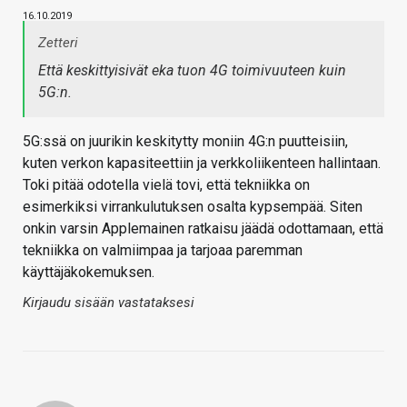
16.10.2019
Zetteri
Että keskittyisivät eka tuon 4G toimivuuteen kuin
5G:n.
5G:ssä on juurikin keskitytty moniin 4G:n puutteisiin,
kuten verkon kapasiteettiin ja verkkoliikenteen hallintaan.
Toki pitää odotella vielä tovi, että tekniikka on
esimerkiksi virrankulutuksen osalta kypsempää. Siten
onkin varsin Applemainen ratkaisu jäädä odottamaan, että
tekniikka on valmiimpaa ja tarjoaa paremman
käyttäjäkokemuksen.
Kirjaudu sisään vastataksesi