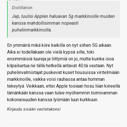
Distillation
Jep, luulisi Applen haluavan 5g markkinoille muiden
kanssa mahdollisimman nopeasti
puhelinmarkkinoilla.
En ymmärrä mikä kiire kaikilla on nyt siihen 5G aikaan.
Aika ei todellakaan ole vielä kypsä sille, toki
ensimmäisiä luureja ja liittymiä on jo, mutta kuinka isoa
kilpailuetua ne tällä hetkellä antavat 4G:tä vastaan. Nyt
puhelinvalmistajat puskevat kuset housuissa viritelmiään
markkinoille, vaikka voisi rauhassa antaa homman
tekeytyä. Veikkaan, ettei Apple tosiaan hosu liian kiireellä
tämänkään kanssa vaan tulee myöhemmin toimivamman
kokonaisuuden kanssa lyömään luun kurkkuun.
Kirjaudu sisään vastataksesi