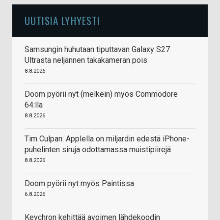
UUTISIA LYHYESTI
Samsungin huhutaan tiputtavan Galaxy S27
Ultrasta neljännen takakameran pois
8.8.2026
Doom pyörii nyt (melkein) myös Commodore
64:llä
8.8.2026
Tim Culpan: Applella on miljardin edestä iPhone-
puhelinten siruja odottamassa muistipiirejä
8.8.2026
Doom pyörii nyt myös Paintissa
6.8.2026
Keychron kehittää avoimen lähdekoodin