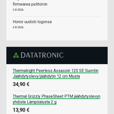
firmwarea pelihiiriin
5.8.2026
Honor uudisti logonsa
5.8.2026
Thermalright Peerless Assassin 120 SE Suoritin
Jäähdytyslevy/jäähdytin 12 cm Musta
34,90 €
Thermal Grizzly PhaseSheet PTM jäähdytyslevyn
yhdiste Lämpöalusta 2 g
13,90 €