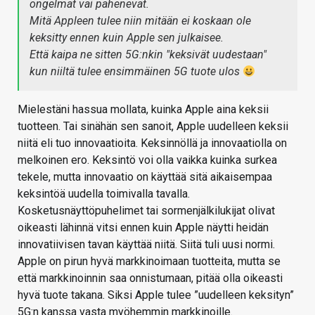
ongelmat vai pahenevat.
Mitä Appleen tulee niin mitään ei koskaan ole
keksitty ennen kuin Apple sen julkaisee.
Että kaipa ne sitten 5G:nkin "keksivät uudestaan"
kun niiltä tulee ensimmäinen 5G tuote ulos
Mielestäni hassua mollata, kuinka Apple aina keksii
tuotteen. Tai sinähän sen sanoit, Apple uudelleen keksii
niitä eli tuo innovaatioita. Keksinnöllä ja innovaatiolla on
melkoinen ero. Keksintö voi olla vaikka kuinka surkea
tekele, mutta innovaatio on käyttää sitä aikaisempaa
keksintöä uudella toimivalla tavalla.
Kosketusnäyttöpuhelimet tai sormenjälkilukijat olivat
oikeasti lähinnä vitsi ennen kuin Apple näytti heidän
innovatiivisen tavan käyttää niitä. Siitä tuli uusi normi.
Apple on pirun hyvä markkinoimaan tuotteita, mutta se
että markkinoinnin saa onnistumaan, pitää olla oikeasti
hyvä tuote takana. Siksi Apple tulee ”uudelleen keksityn”
5G:n kanssa vasta myöhemmin markkinoille.