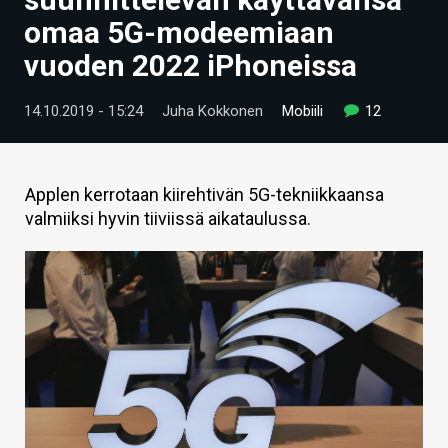
ARTIKKELIT
omaa 5G-modeemiaan
vuoden 2022 iPhoneissa
VIDEOT
TECHBBS
14.10.2019 - 15:24
Juha Kokkonen
Mobiili
12
TIETOA
HINTA.FI
Applen kerrotaan kiirehtivän 5G-tekniikkaansa
valmiiksi hyvin tiiviissä aikataulussa.
KAUPPA
VAIHDA TEEMA
HAKU