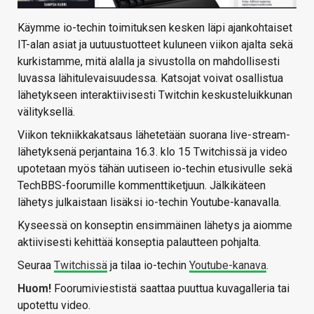
Käymme io-techin toimituksen kesken läpi ajankohtaiset
IT-alan asiat ja uutuustuotteet kuluneen viikon ajalta sekä
kurkistamme, mitä alalla ja sivustolla on mahdollisesti
luvassa lähitulevaisuudessa. Katsojat voivat osallistua
lähetykseen interaktiivisesti Twitchin keskusteluikkunan
välityksellä.
Viikon tekniikkakatsaus lähetetään suorana live-stream-
lähetyksenä perjantaina 16.3. klo 15 Twitchissä ja video
upotetaan myös tähän uutiseen io-techin etusivulle sekä
TechBBS-foorumille kommenttiketjuun. Jälkikäteen
lähetys julkaistaan lisäksi io-techin Youtube-kanavalla.
Kyseessä on konseptin ensimmäinen lähetys ja aiomme
aktiivisesti kehittää konseptia palautteen pohjalta.
Seuraa
Twitchissä
ja tilaa io-techin
Youtube-kanava
.
Huom!
Foorumiviestistä saattaa puuttua kuvagalleria tai
upotettu video.