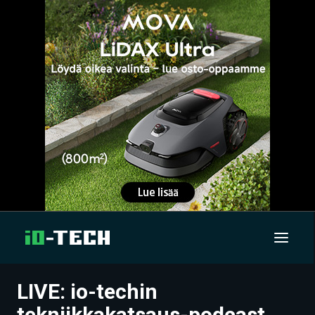
LIVE: io-techin
UUTISET
tekniikkakatsaus-podcast