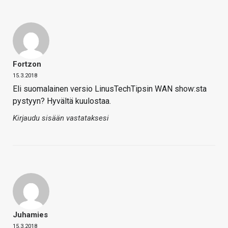
Fortzon
15.3.2018
Eli suomalainen versio LinusTechTipsin WAN show:sta
pystyyn? Hyvältä kuulostaa.
Kirjaudu sisään vastataksesi
Juhamies
15.3.2018