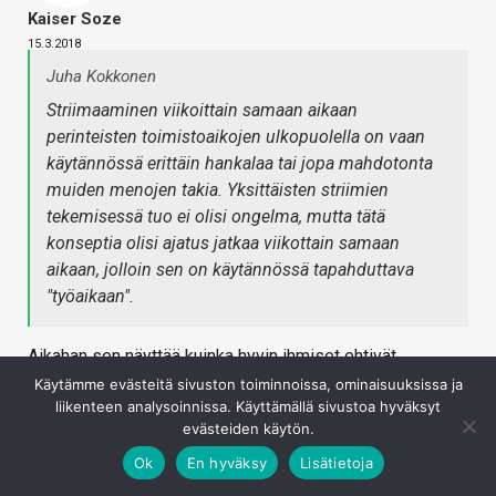
Kaiser Soze
15.3.2018
Juha Kokkonen
Striimaaminen viikoittain samaan aikaan
perinteisten toimistoaikojen ulkopuolella on vaan
käytännössä erittäin hankalaa tai jopa mahdotonta
muiden menojen takia. Yksittäisten striimien
tekemisessä tuo ei olisi ongelma, mutta tätä
konseptia olisi ajatus jatkaa viikottain samaan
aikaan, jolloin sen on käytännössä tapahduttava
"työaikaan".
Aikahan sen näyttää kuinka hyvin ihmiset ehtivät
katsomaan. Viikonloput poissuljettu vaihtoehto?
Käytämme evästeitä sivuston toiminnoissa, ominaisuuksissa ja
liikenteen analysoinnissa. Käyttämällä sivustoa hyväksyt
Kirjaudu sisään vastataksesi
evästeiden käytön.
Ok
En hyväksy
Lisätietoja