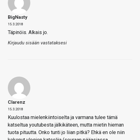
BigNasty
15.3.2018
Täpinöis. Alkais jo.
Kirjaudu sisään vastataksesi
Clarenz
15.3.2018
Kuulostaa mielenkiintoiselta ja varmana tulee tämä
katseltua youtubesta jälkikäteen, mutta mietin hieman
tuota pituutta. Onko tunti jo liian pitkä? Ehkä en ole niin
kokenut vlogien katselija (seuraan pääasiassa