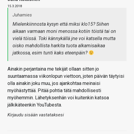
15.3.2018
Juhamies
Mielenkiinnosta kysyn että miksi klo15? Siihen
aikaan varmaan moni menossa kotiin töistä tai on
vielä töissä. Toki kännykällä jne voi katsella mutta
oisko mahdollista harkita tuota alkamisaikaa
jatkossa, esim tunti kaks eteenpäin?
Ainakin perjantaina me tekijät ollaan sitten jo
suuntaamassa viikonlopun viettoon, joten päivän täytyisi
olla ainakin joku muu, jos ajankohtaa meinaisi
myöhästyttää. Pitää pohtia tätä mahdollisesti
myöhemmin. Lähetyksenhän voi kuitenkin katsoa
jälkikäteenkin YouTubesta.
Kirjaudu sisään vastataksesi