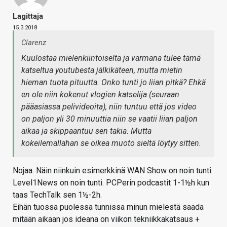
Lagittaja
15.3.2018
Clarenz
Kuulostaa mielenkiintoiselta ja varmana tulee tämä
katseltua youtubesta jälkikäteen, mutta mietin
hieman tuota pituutta. Onko tunti jo liian pitkä? Ehkä
en ole niin kokenut vlogien katselija (seuraan
pääasiassa pelivideoita), niin tuntuu että jos video
on paljon yli 30 minuuttia niin se vaatii liian paljon
aikaa ja skippaantuu sen takia. Mutta
kokeilemallahan se oikea muoto sieltä löytyy sitten.
Nojaa. Näin niinkuin esimerkkinä WAN Show on noin tunti.
Level1News on noin tunti. PCPerin podcastit 1-1½h kun
taas TechTalk sen 1½-2h.
Eihän tuossa puolessa tunnissa minun mielestä saada
mitään aikaan jos ideana on viikon tekniikkakatsaus +