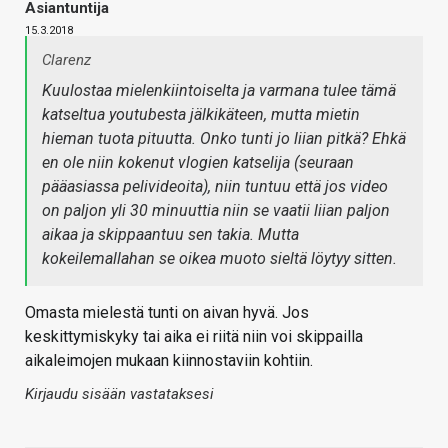
Asiantuntija
15.3.2018
Clarenz
Kuulostaa mielenkiintoiselta ja varmana tulee tämä
katseltua youtubesta jälkikäteen, mutta mietin
hieman tuota pituutta. Onko tunti jo liian pitkä? Ehkä
en ole niin kokenut vlogien katselija (seuraan
pääasiassa pelivideoita), niin tuntuu että jos video
on paljon yli 30 minuuttia niin se vaatii liian paljon
aikaa ja skippaantuu sen takia. Mutta
kokeilemallahan se oikea muoto sieltä löytyy sitten.
Omasta mielestä tunti on aivan hyvä. Jos
keskittymiskyky tai aika ei riitä niin voi skippailla
aikaleimojen mukaan kiinnostaviin kohtiin.
Kirjaudu sisään vastataksesi