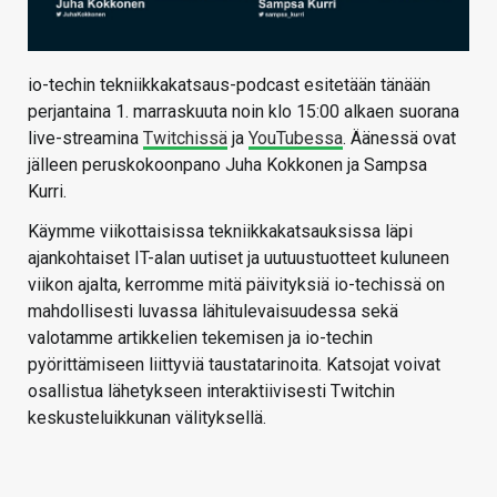
io-techin tekniikkakatsaus-podcast esitetään tänään
perjantaina 1. marraskuuta noin klo 15:00 alkaen suorana
live-streamina
Twitchissä
ja
YouTubessa
. Äänessä ovat
jälleen peruskokoonpano Juha Kokkonen ja Sampsa
Kurri.
Käymme viikottaisissa tekniikkakatsauksissa läpi
ajankohtaiset IT-alan uutiset ja uutuustuotteet kuluneen
viikon ajalta, kerromme mitä päivityksiä io-techissä on
mahdollisesti luvassa lähitulevaisuudessa sekä
valotamme artikkelien tekemisen ja io-techin
pyörittämiseen liittyviä taustatarinoita. Katsojat voivat
osallistua lähetykseen interaktiivisesti Twitchin
keskusteluikkunan välityksellä.