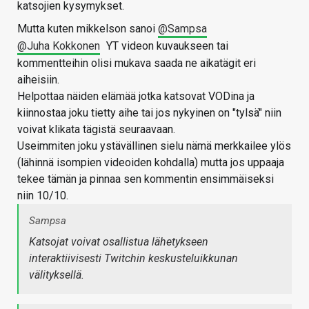
katsojien kysymykset.
Mutta kuten mikkelson sanoi
@Sampsa
@Juha Kokkonen
YT videon kuvaukseen tai
kommentteihin olisi mukava saada ne aikatägit eri
aiheisiin.
Helpottaa näiden elämää jotka katsovat VODina ja
kiinnostaa joku tietty aihe tai jos nykyinen on "tylsä" niin
voivat klikata tägistä seuraavaan.
Useimmiten joku ystävällinen sielu nämä merkkailee ylös
(lähinnä isompien videoiden kohdalla) mutta jos uppaaja
tekee tämän ja pinnaa sen kommentin ensimmäiseksi
niin 10/10.
Sampsa
Katsojat voivat osallistua lähetykseen
interaktiivisesti Twitchin keskusteluikkunan
välityksellä.