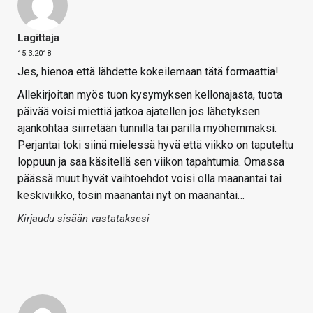
Lagittaja
15.3.2018
Jes, hienoa että lähdette kokeilemaan tätä formaattia!
Allekirjoitan myös tuon kysymyksen kellonajasta, tuota
päivää voisi miettiä jatkoa ajatellen jos lähetyksen
ajankohtaa siirretään tunnilla tai parilla myöhemmäksi.
Perjantai toki siinä mielessä hyvä että viikko on taputeltu
loppuun ja saa käsitellä sen viikon tapahtumia. Omassa
päässä muut hyvät vaihtoehdot voisi olla maanantai tai
keskiviikko, tosin maanantai nyt on maanantai…
Kirjaudu sisään vastataksesi