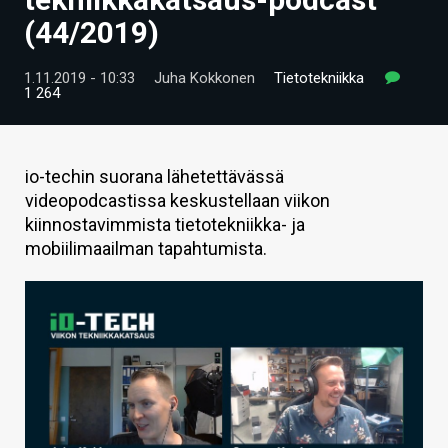
ARTIKKELIT
(44/2019)
VIDEOT
1.11.2019 - 10:33
Juha Kokkonen
Tietotekniikka
1 264
TECHBBS
TIETOA
io-techin suorana lähetettävässä
HINTA.FI
videopodcastissa keskustellaan viikon
kiinnostavimmista tietotekniikka- ja
KAUPPA
mobiilimaailman tapahtumista.
VAIHDA TEEMA
HAKU