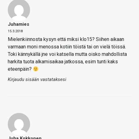
Juhamies
15.3.2018
Mielenkiinnosta kysyn että miksi klo15? Siihen aikaan
varmaan moni menossa kotiin töistä tai on vielä töissä.
Toki kännykällä jne voi katsella mutta oisko mahdollista
harkita tuota alkamisaikaa jatkossa, esim tunti kaks
eteenpäin?
Kirjaudu sisään vastataksesi
Juha Kokkonen