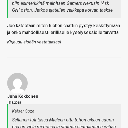
niin esimerkkinä mainitsen Gamers Nexusin "Ask
GN" osion. Jatkoa ajatellen vaikkapa korvan taakse.
Joo katsotaan miten tuohon chättiin pystyy keskittymään
ja onko mahdollisesti erilliselle kyselysessiolle tarvetta.
Kirjaudu sisään vastataksesi
Juha Kokkonen
15.3.2018
Kaiser Soze
Sellanen tuli tässä Mieleen että tohon aikaan suurin
osa on vielä menossa ja striimin seuraaminen vähän