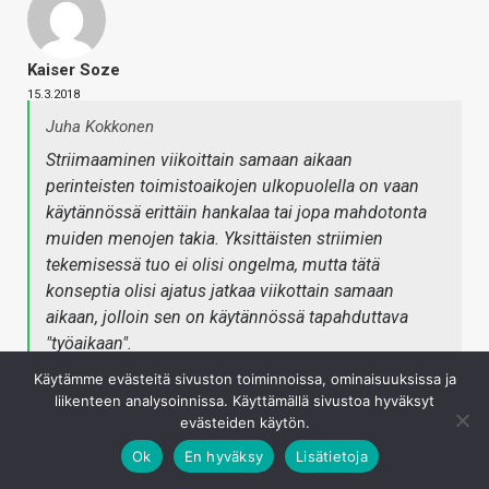
Kaiser Soze
15.3.2018
Juha Kokkonen
Striimaaminen viikoittain samaan aikaan
perinteisten toimistoaikojen ulkopuolella on vaan
käytännössä erittäin hankalaa tai jopa mahdotonta
muiden menojen takia. Yksittäisten striimien
tekemisessä tuo ei olisi ongelma, mutta tätä
konseptia olisi ajatus jatkaa viikottain samaan
aikaan, jolloin sen on käytännössä tapahduttava
"työaikaan".
Käytämme evästeitä sivuston toiminnoissa, ominaisuuksissa ja
Aikahan sen näyttää kuinka hyvin ihmiset ehtivät
liikenteen analysoinnissa. Käyttämällä sivustoa hyväksyt
evästeiden käytön.
katsomaan. Viikonloput poissuljettu vaihtoehto?
Ok
En hyväksy
Lisätietoja
Kirjaudu sisään vastataksesi