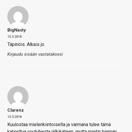
BigNasty
15.3.2018
Täpinöis. Alkais jo.
Kirjaudu sisään vastataksesi
Clarenz
15.3.2018
Kuulostaa mielenkiintoiselta ja varmana tulee tämä
katseltua youtubesta jälkikäteen, mutta mietin hieman