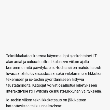
Tekniikkakatsauksessa käymme läpi ajankohtaiset IT-
alan asiat ja uutuustuotteet kuluneen viikon ajalta,
kerromme mitä päivityksiä io-techissä on mahdollisesti
luvassa lähitulevaisuudessa sekä valotamme artikkelien
tekemisen ja io-techin pyörittämiseen liittyviä
taustatarinoita. Katsojat voivat osallistua lähetykseen
interaktiivisesti Twitchin keskusteluikkunan välityksellä.
io-techin viikon tekniikkakatsaus on jälkikäteen
katsottavissa tai kuunneltavissa: