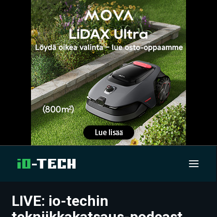
LIVE: io-techin
UUTISET
tekniikkakatsaus-podcast