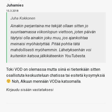
Juhamies
15.3.2018
Juha Kokkonen
Ainakin perjantaina me tekijät ollaan sitten jo
suuntaamassa viikonlopun viettoon, joten päivän
täytyisi olla ainakin joku muu, jos ajankohtaa
meinaisi myöhästyttää. Pitää pohtia tätä
mahdollisesti myöhemmin. Lähetyksenhän voi
kuitenkin katsoa jälkikäteenkin YouTubesta.
Toki VOD on olemassa mutta siinä ei tietenkään sitten
osallistuta keskusteluun chatissa tai esitetä kysymyksiä
Noh, Alkuun mennään VODia katsomalla.
Kirjaudu sisään vastataksesi