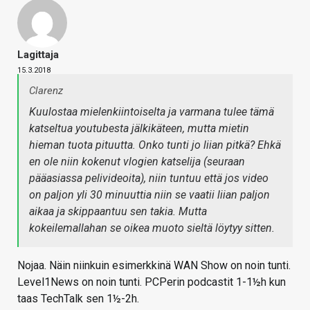
Lagittaja
15.3.2018
Clarenz
Kuulostaa mielenkiintoiselta ja varmana tulee tämä
katseltua youtubesta jälkikäteen, mutta mietin
hieman tuota pituutta. Onko tunti jo liian pitkä? Ehkä
en ole niin kokenut vlogien katselija (seuraan
pääasiassa pelivideoita), niin tuntuu että jos video
on paljon yli 30 minuuttia niin se vaatii liian paljon
aikaa ja skippaantuu sen takia. Mutta
kokeilemallahan se oikea muoto sieltä löytyy sitten.
Nojaa. Näin niinkuin esimerkkinä WAN Show on noin tunti.
Level1News on noin tunti. PCPerin podcastit 1-1½h kun
taas TechTalk sen 1½-2h.