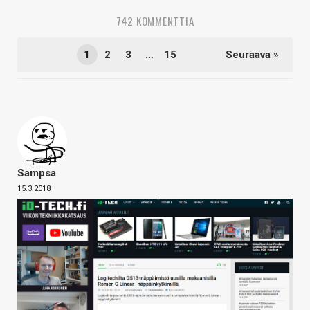
742 KOMMENTTIA
1
2
3
…
15
Seuraava »
Sampsa
15.3.2018