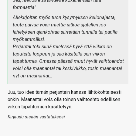
Jes, hienoa että lähdette kokeilemaan tätä
formaattia!
Allekirjoitan myös tuon kysymyksen kellonajasta,
tuota päivää voisi miettiä jatkoa ajatellen jos
lähetyksen ajankohtaa siirretään tunnilla tai parilla
myöhemmäksi.
Perjantai toki siinä mielessä hyvä että viikko on
taputeltu loppuun ja saa käsitellä sen viikon
tapahtumia. Omassa päässä muut hyvät vaihtoehdot
voisi olla maanantai tai keskiviikko, tosin maanantai
nyt on maanantai…
Juu, tuo idea tämän perjantain kanssa lähtökohtaisesti
onkin. Maanantai vois olla toinen vaihtoehto edellisen
viikon tapahtumien käsittelyyn.
Kirjaudu sisään vastataksesi