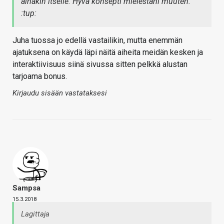
ainakin itselle. Hyvä konsepti mielestäni muuten.
:tup:
Juha tuossa jo edellä vastailikin, mutta enemmän
ajatuksena on käydä läpi näitä aiheita meidän kesken ja
interaktiivisuus siinä sivussa sitten pelkkä alustan
tarjoama bonus.
Kirjaudu sisään vastataksesi
Sampsa
15.3.2018
Lagittaja