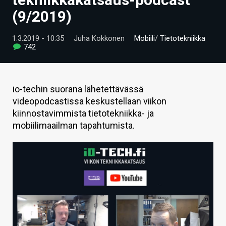
ARTIKKELIT
(9/2019)
VIDEOT
1.3.2019 - 10:35
Juha Kokkonen
Mobiili
/
Tietotekniikka
742
TECHBBS
TIETOA
io-techin suorana lähetettävässä
HINTA.FI
videopodcastissa keskustellaan viikon
kiinnostavimmista tietotekniikka- ja
KAUPPA
mobiilimaailman tapahtumista.
VAIHDA TEEMA
HAKU