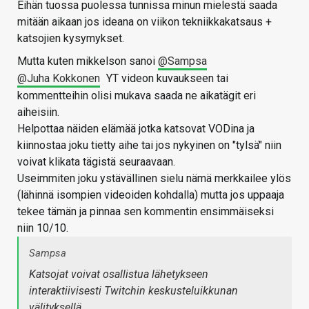
Eihän tuossa puolessa tunnissa minun mielestä saada
mitään aikaan jos ideana on viikon tekniikkakatsaus +
katsojien kysymykset.
Mutta kuten mikkelson sanoi
@Sampsa
@Juha Kokkonen
YT videon kuvaukseen tai
kommentteihin olisi mukava saada ne aikatägit eri
aiheisiin.
Helpottaa näiden elämää jotka katsovat VODina ja
kiinnostaa joku tietty aihe tai jos nykyinen on "tylsä" niin
voivat klikata tägistä seuraavaan.
Useimmiten joku ystävällinen sielu nämä merkkailee ylös
(lähinnä isompien videoiden kohdalla) mutta jos uppaaja
tekee tämän ja pinnaa sen kommentin ensimmäiseksi
niin 10/10.
Sampsa
Katsojat voivat osallistua lähetykseen
interaktiivisesti Twitchin keskusteluikkunan
välityksellä.