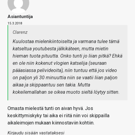
Asiantuntija
15.3.2018
Clarenz
Kuulostaa mielenkiintoiselta ja varmana tulee tämä
katseltua youtubesta jälkikäteen, mutta mietin
hieman tuota pituutta. Onko tunti jo liian pitkä? Ehkä
en ole niin kokenut vlogien katselija (seuraan
pääasiassa pelivideoita), niin tuntuu että jos video
on paljon yli 30 minuuttia niin se vaatii liian paljon
aikaa ja skippaantuu sen takia. Mutta
kokeilemallahan se oikea muoto sieltä löytyy sitten.
Omasta mielestä tunti on aivan hyvä. Jos
keskittymiskyky tai aika ei riitä niin voi skippailla
aikaleimojen mukaan kiinnostaviin kohtiin.
Kirjaudu sisään vastataksesi