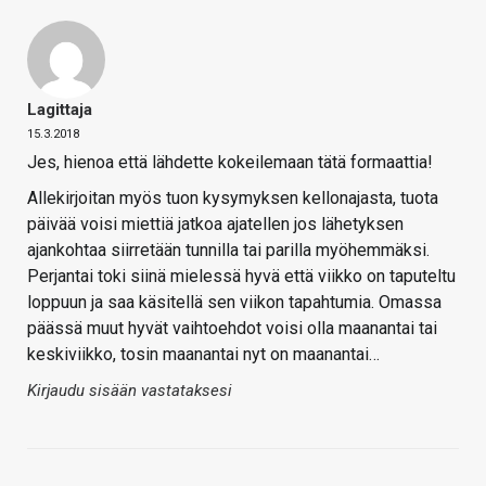
Lagittaja
15.3.2018
Jes, hienoa että lähdette kokeilemaan tätä formaattia!
Allekirjoitan myös tuon kysymyksen kellonajasta, tuota
päivää voisi miettiä jatkoa ajatellen jos lähetyksen
ajankohtaa siirretään tunnilla tai parilla myöhemmäksi.
Perjantai toki siinä mielessä hyvä että viikko on taputeltu
loppuun ja saa käsitellä sen viikon tapahtumia. Omassa
päässä muut hyvät vaihtoehdot voisi olla maanantai tai
keskiviikko, tosin maanantai nyt on maanantai…
Kirjaudu sisään vastataksesi