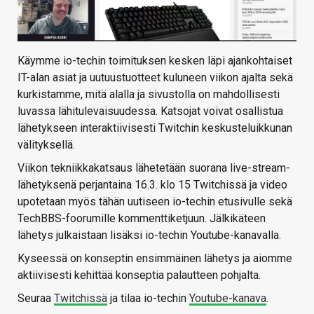
Käymme io-techin toimituksen kesken läpi ajankohtaiset
IT-alan asiat ja uutuustuotteet kuluneen viikon ajalta sekä
kurkistamme, mitä alalla ja sivustolla on mahdollisesti
luvassa lähitulevaisuudessa. Katsojat voivat osallistua
lähetykseen interaktiivisesti Twitchin keskusteluikkunan
välityksellä.
Viikon tekniikkakatsaus lähetetään suorana live-stream-
lähetyksenä perjantaina 16.3. klo 15 Twitchissä ja video
upotetaan myös tähän uutiseen io-techin etusivulle sekä
TechBBS-foorumille kommenttiketjuun. Jälkikäteen
lähetys julkaistaan lisäksi io-techin Youtube-kanavalla.
Kyseessä on konseptin ensimmäinen lähetys ja aiomme
aktiivisesti kehittää konseptia palautteen pohjalta.
Seuraa
Twitchissä
ja tilaa io-techin
Youtube-kanava
.