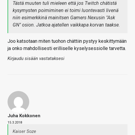
Tästä muuten tuli mieleen että
jos
Twitch chätistä
kysymysten poimiminen ei toimi luontevasti livenä
niin esimerkkinä mainitsen Gamers Nexusin "Ask
GN" osion. Jatkoa ajatellen vaikkapa korvan taakse.
Joo katsotaan miten tuohon chättiin pystyy keskittymään
ja onko mahdollisesti erilliselle kyselysessiolle tarvetta.
Kirjaudu sisään vastataksesi
Juha Kokkonen
15.3.2018
Kaiser Soze