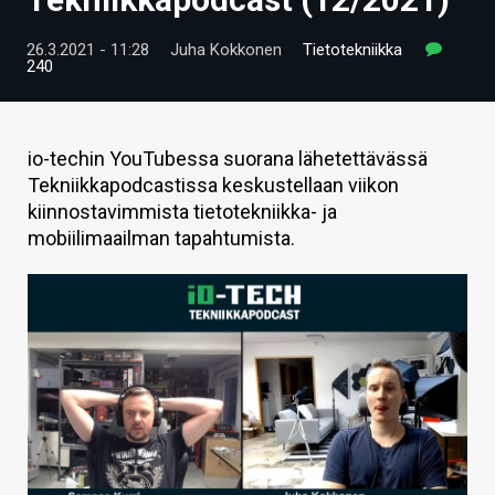
ARTIKKELIT
26.3.2021 - 11:28
Juha Kokkonen
Tietotekniikka
240
VIDEOT
TECHBBS
io-techin YouTubessa suorana lähetettävässä
TIETOA
Tekniikkapodcastissa keskustellaan viikon
kiinnostavimmista tietotekniikka- ja
HINTA.FI
mobiilimaailman tapahtumista.
KAUPPA
VAIHDA TEEMA
HAKU