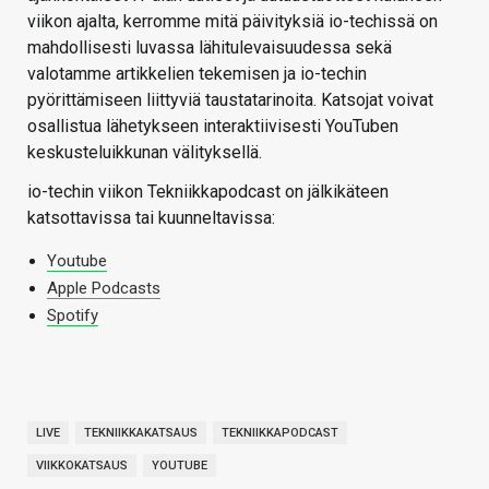
viikon ajalta, kerromme mitä päivityksiä io-techissä on
mahdollisesti luvassa lähitulevaisuudessa sekä
valotamme artikkelien tekemisen ja io-techin
pyörittämiseen liittyviä taustatarinoita. Katsojat voivat
osallistua lähetykseen interaktiivisesti YouTuben
keskusteluikkunan välityksellä.
io-techin viikon Tekniikkapodcast on jälkikäteen
katsottavissa tai kuunneltavissa:
Youtube
Apple Podcasts
Spotify
LIVE
TEKNIIKKAKATSAUS
TEKNIIKKAPODCAST
VIIKKOKATSAUS
YOUTUBE