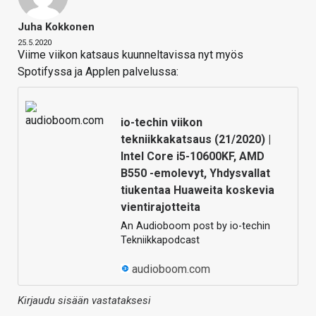
Juha Kokkonen
25.5.2020
Viime viikon katsaus kuunneltavissa nyt myös
Spotifyssa ja Applen palvelussa:
io-techin viikon
tekniikkakatsaus (21/2020) |
Intel Core i5-10600KF, AMD
B550 -emolevyt, Yhdysvallat
tiukentaa Huaweita koskevia
vientirajotteita
An Audioboom post by io-techin
Tekniikkapodcast
audioboom.com
Kirjaudu sisään vastataksesi