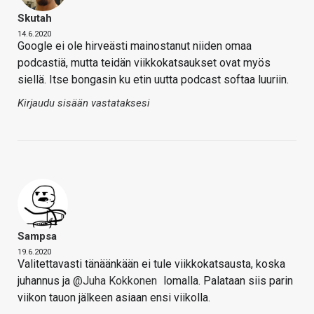
Skutah
14.6.2020
Google ei ole hirveästi mainostanut niiden omaa
podcastiä, mutta teidän viikkokatsaukset ovat myös
siellä. Itse bongasin ku etin uutta podcast softaa luuriin.
Kirjaudu sisään vastataksesi
Sampsa
19.6.2020
Valitettavasti tänäänkään ei tule viikkokatsausta, koska
juhannus ja
@Juha Kokkonen
lomalla. Palataan siis parin
viikon tauon jälkeen asiaan ensi viikolla.