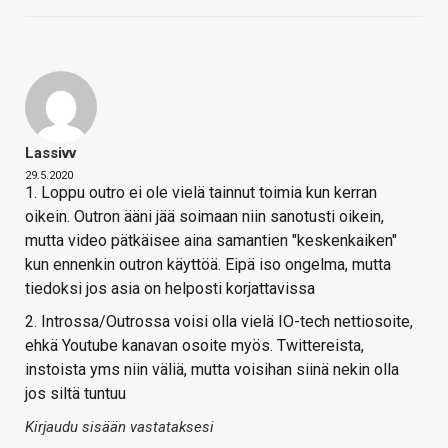
Lassivv
29.5.2020
1. Loppu outro ei ole vielä tainnut toimia kun kerran
oikein. Outron ääni jää soimaan niin sanotusti oikein,
mutta video pätkäisee aina samantien "keskenkaiken"
kun ennenkin outron käyttöä. Eipä iso ongelma, mutta
tiedoksi jos asia on helposti korjattavissa
2. Introssa/Outrossa voisi olla vielä IO-tech nettiosoite,
ehkä Youtube kanavan osoite myös. Twittereista,
instoista yms niin väliä, mutta voisihan siinä nekin olla
jos siltä tuntuu
Kirjaudu sisään vastataksesi