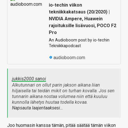
io-techin viikon
tekniikkakatsaus (20/2020) |
NVIDIA Ampere, Huawein
rajoituksille lisävuosi, POCO F2
Pro
An Audioboom post by io-techin
Tekniikkapodcast
audioboom.com
jukkis2000 sanoi
Alkutunnari on ollut parin jakson aikana liian
hiljaisella tai teidän mikit on turhan kovalla. Jos sen
tunnarin aikana nostaa volumea niin että kuuluu
kunnolla lähetys huutaa todella kovaa.
Napsauta laajentaaksesi…
Joo huomasin kanssa tämän, pitää säätää tämän viikon