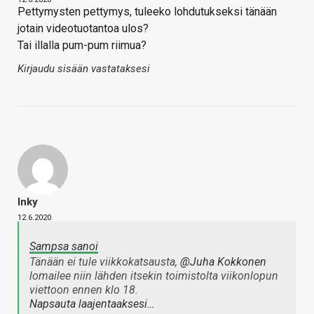
Pettymysten pettymys, tuleeko lohdutukseksi tänään
jotain videotuotantoa ulos?
Tai illalla pum-pum riimua?
Kirjaudu sisään vastataksesi
Inky
12.6.2020
Sampsa sanoi
Tänään ei tule viikkokatsausta,
@Juha Kokkonen
lomailee niin lähden itsekin toimistolta viikonlopun
viettoon ennen klo 18.
Napsauta laajentaaksesi…