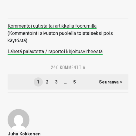
Kommentoi uutista tai artikkelia foorumilla
(Kommentointi sivuston puolella toistaiseksi pois
käytöstä)
Lähetä palautetta / raportoi kirjoitusvirheestä
240 KOMMENTTIA
1
2
3
…
5
Seuraava »
Juha Kokkonen