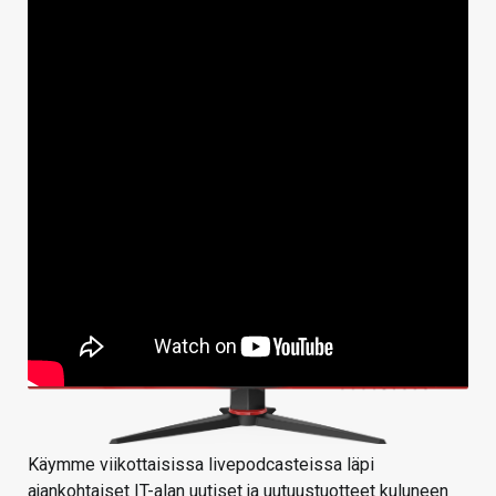
Käymme viikottaisissa livepodcasteissa läpi
ajankohtaiset IT-alan uutiset ja uutuustuotteet kuluneen