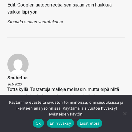
Edit: Googlen autocorrectia sen sijaan voin haukkua
vaikka läpi yön
Kirjaudu sisään vastataksesi
Scubetus
26.6.2020
Totta kyllä. Testattuja malleja meinasin, mutta eipä niitä
tosiaan ehdi jokaiseen hintaluokkaan kaikkia
Käytämme evästeitä sivuston toiminnoissa, ominaisuuksissa ja
kokeilemaan. Specsien spekulointina tuon toteuttaminen
liikenteen analysoinnissa. Käyttämällä sivustoa hyväksyt
on taas aika onttoa sisältöä.
evästeiden käytön.
Kirjaudu sisään vastataksesi
Ok
En hyväksy
Lisätietoja