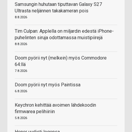
Samsungin huhutaan tiputtavan Galaxy S27
Ultrasta neljännen takakameran pois
8.8.2026
Tim Culpan: Applella on miljardin edestä iPhone-
puhelinten siruja odottamassa muistipiirejä
8.8.2026
Doom pyörii nyt (melkein) myös Commodore
64:llä
7.8.2026
Doom pyörii nyt myös Paintissa
6.8.2026
Keychron kehittää avoimen lähdekoodin
firmwarea pelihiiriin
5.8.2026
Honor uudisti logonsa