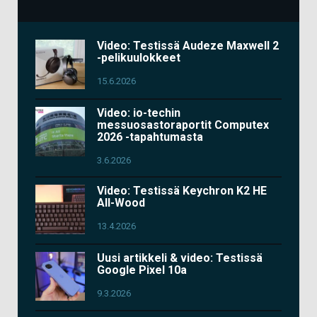
Video: Testissä Audeze Maxwell 2
-pelikuulokkeet
15.6.2026
Video: io-techin
messuosastoraportit Computex
2026 -tapahtumasta
3.6.2026
Video: Testissä Keychron K2 HE
All-Wood
13.4.2026
Uusi artikkeli & video: Testissä
Google Pixel 10a
9.3.2026