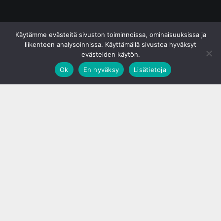
© S&J Media Oy
Käytämme evästeitä sivuston toiminnoissa, ominaisuuksissa ja
liikenteen analysoinnissa. Käyttämällä sivustoa hyväksyt
evästeiden käytön.
Ok
En hyväksy
Lisätietoja
;