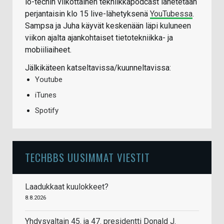
io-techin viikottainen tekniikkapodcast lähetetään
perjantaisin klo 15 live-lähetyksenä
YouTubessa
.
Sampsa ja Juha käyvät keskenään läpi kuluneen
viikon ajalta ajankohtaiset tietotekniikka- ja
mobiiliaiheet.
Jälkikäteen katseltavissa/kuunneltavissa:
Youtube
iTunes
Spotify
TECHBBS UUSIMMAT VIESTIT
Laadukkaat kuulokkeet?
8.8.2026
Yhdysvaltain 45. ja 47. presidentti Donald J.