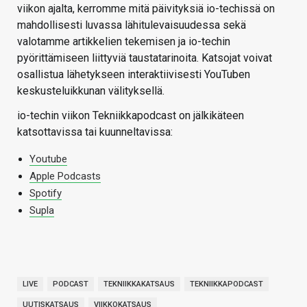
viikon ajalta, kerromme mitä päivityksiä io-techissä on
mahdollisesti luvassa lähitulevaisuudessa sekä
valotamme artikkelien tekemisen ja io-techin
pyörittämiseen liittyviä taustatarinoita. Katsojat voivat
osallistua lähetykseen interaktiivisesti YouTuben
keskusteluikkunan välityksellä.
io-techin viikon Tekniikkapodcast on jälkikäteen
katsottavissa tai kuunneltavissa:
Youtube
Apple Podcasts
Spotify
Supla
LIVE
PODCAST
TEKNIIKKAKATSAUS
TEKNIIKKAPODCAST
UUTISKATSAUS
VIIKKOKATSAUS