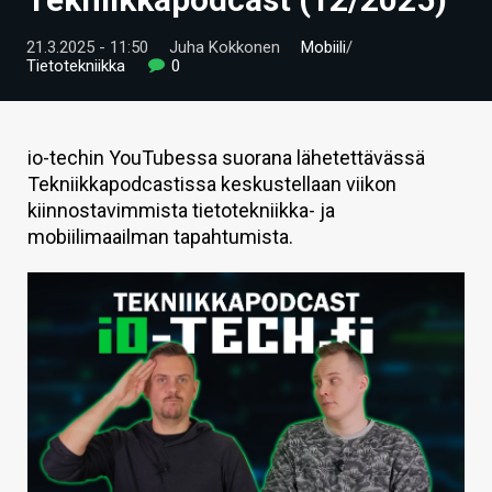
ARTIKKELIT
21.3.2025 - 11:50
Juha Kokkonen
Mobiili
/
Tietotekniikka
0
VIDEOT
TECHBBS
io-techin YouTubessa suorana lähetettävässä
TIETOA
Tekniikkapodcastissa keskustellaan viikon
kiinnostavimmista tietotekniikka- ja
HINTA.FI
mobiilimaailman tapahtumista.
KAUPPA
VAIHDA TEEMA
HAKU