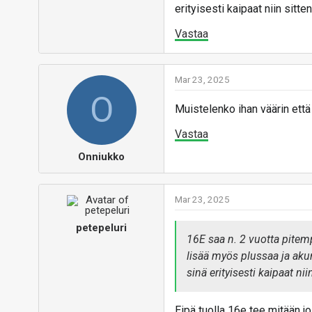
erityisesti kaipaat niin sitten
Vastaa
Mar 23, 2025
O
Muistelenko ihan väärin että
Vastaa
Onniukko
Mar 23, 2025
petepeluri
16E saa n. 2 vuotta pitem
lisää myös plussaa ja akun
sinä erityisesti kaipaat nii
Eipä tuolla 16e tee mitään j