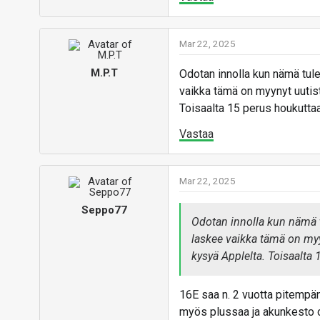
Mar 22, 2025
M.P.T
Odotan innolla kun nämä tule
vaikka tämä on myynyt uutist
Toisaalta 15 perus houkutt
Vastaa
Mar 22, 2025
Seppo77
Odotan innolla kun nämä t
laskee vaikka tämä on myy
kysyä Applelta. Toisaalt
16E saa n. 2 vuotta pitempän
myös plussaa ja akunkesto on