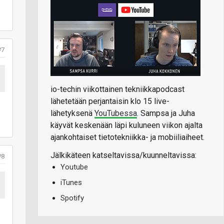
#7
io-techin viikottainen tekniikkapodcast
lähetetään perjantaisin klo 15 live-
lähetyksenä
YouTubessa
. Sampsa ja Juha
käyvät keskenään läpi kuluneen viikon ajalta
ajankohtaiset tietotekniikka- ja mobiiliaiheet.
Jälkikäteen katseltavissa/kuunneltavissa:
#8
Youtube
iTunes
Spotify