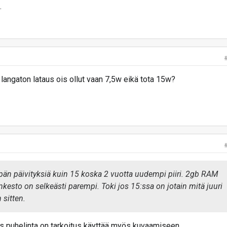
.
 langaton lataus ois ollut vaan 7,5w eikä tota 15w?
pän päivityksiä kuin 15 koska 2 vuotta uudempi piiri. 2gb RAM
kesto on selkeästi parempi. Toki jos 15:ssa on jotain mitä juuri
n sitten.
os puhelinta on tarkoitus käyttää myös kuvaamiseen.