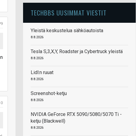
TECHBBS UUSIMMAT VIESTIT
#9
Yleistä keskustelua sähköautoista
8.8.2026
Tesla S,3,X,Y, Roadster ja Cybertruck yleistä
on
8.8.2026
Lidl:n ruuat
8.8.2026
Screenshot-ketju
8.8.2026
10
NVIDIA GeForce RTX 5090/5080/5070 Ti -
ketju (Blackwell)
8.8.2026