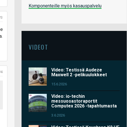
Komponenteille myös kasauspalvelu
#3
ee
a.
VIDEOT
Video: Testissä Audeze
#4
Maxwell 2 -pelikuulokkeet
15.6.2026
Video: io-techin
messuosastoraportit
Computex 2026 -tapahtumasta
3.6.2026