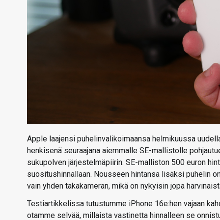
Apple laajensi puhelinvalikoimaansa helmikuussa uudella
henkisenä seuraajana aiemmalle SE-mallistolle pohjautue
sukupolven järjestelmäpiirin. SE-malliston 500 euron hint
suositushinnallaan. Nousseen hintansa lisäksi puhelin on
vain yhden takakameran, mikä on nykyisin jopa harvinaist
Testiartikkelissa tutustumme iPhone 16e:hen vajaan kah
otamme selvää, millaista vastinetta hinnalleen se onnist