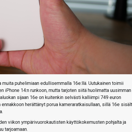
 muita puhelimiaan edullisemmalla 16e:llä. Uutukainen toimii
n iPhone 14:n runkoon, mutta tarjoten siitä huolimatta uusimman
aluokan sijaan 16e on kuitenkin selvästi kalliimpi 749 euron
 ennakkoon herättänyt porua kameraratkaisullaan, sillä 16e sisäl
a.
den viikon ympärivuorokautisten käyttökokemusten pohjalta ja
uu tarjoamaan.