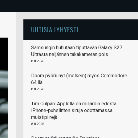
UUTISIA LYHYESTI
Samsungin huhutaan tiputtavan Galaxy S27
Ultrasta neljännen takakameran pois
8.8.2026
Doom pyörii nyt (melkein) myös Commodore
64:llä
8.8.2026
Tim Culpan: Applella on miljardin edestä
iPhone-puhelinten siruja odottamassa
muistipiirejä
8.8.2026