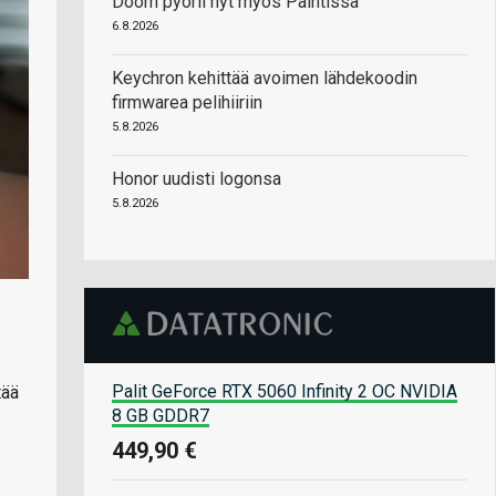
Doom pyörii nyt myös Paintissa
6.8.2026
Keychron kehittää avoimen lähdekoodin
firmwarea pelihiiriin
5.8.2026
Honor uudisti logonsa
5.8.2026
Palit GeForce RTX 5060 Infinity 2 OC NVIDIA
tää
8 GB GDDR7
449,90 €