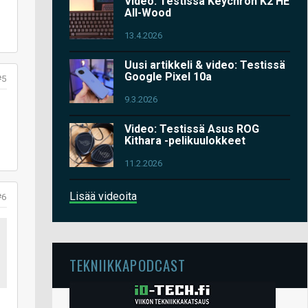
Video: Testissä Keychron K2 HE
All-Wood
13.4.2026
Uusi artikkeli & video: Testissä
Google Pixel 10a
#5
9.3.2026
Video: Testissä Asus ROG
Kithara -pelikuulokkeet
11.2.2026
Lisää videoita
#6
TEKNIIKKAPODCAST