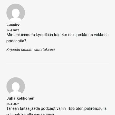
Lassivv
14.4.2022
Mielenkiinnosta kysellään tuleeko näin poikkeus viikkona
podcastia?
Kirjaudu sisään vastataksesi
Juha Kokkonen
15.4.2022
Tänään taitaa jäädä podcast väliin. Itse olen pelireissulla
ja työntekijöillä vapaapäivä.