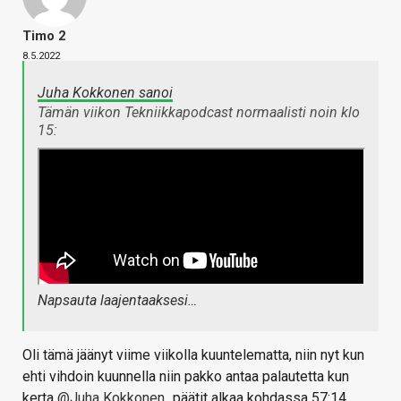
Timo 2
8.5.2022
Juha Kokkonen sanoi
Tämän viikon Tekniikkapodcast normaalisti noin klo
15:
Napsauta laajentaaksesi…
Oli tämä jäänyt viime viikolla kuuntelematta, niin nyt kun
ehti vihdoin kuunnella niin pakko antaa palautetta kun
kerta
@Juha Kokkonen
päätit alkaa kohdassa 57:14