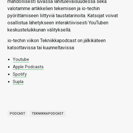
mahdollisesti luvassa lähitulevaisuudessa sekä
valotamme artikkelien tekemisen ja io-techin
pyörittämiseen liittyviä taustatarinoita. Katsojat voivat
osallistua lähetykseen interaktiivisesti YouTuben
keskusteluikkunan välityksellä.
io-techin viikon Tekniikkapodcast on jälkikäteen
katsottavissa tai kuunneltavissa:
Youtube
Apple Podcasts
Spotify
Supla
PODCAST
TEKNIIKKAPODCAST