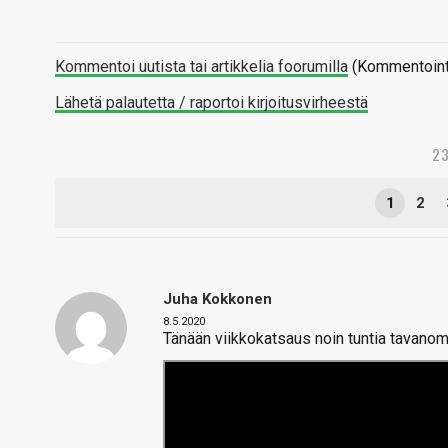
Kommentoi uutista tai artikkelia foorumilla
(Kommentointi 
Lähetä palautetta / raportoi kirjoitusvirheestä
23
1
2
Juha Kokkonen
8.5.2020
Tänään viikkokatsaus noin tuntia tavanom