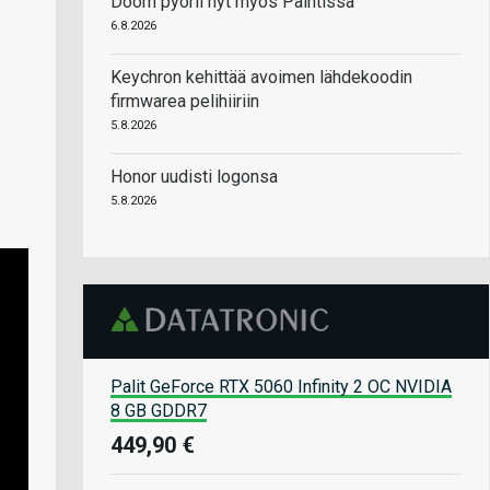
Doom pyörii nyt myös Paintissa
6.8.2026
Keychron kehittää avoimen lähdekoodin
firmwarea pelihiiriin
5.8.2026
Honor uudisti logonsa
5.8.2026
Palit GeForce RTX 5060 Infinity 2 OC NVIDIA
8 GB GDDR7
449,90 €