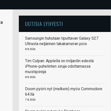
ta
UUTISIA LYHYESTI
Samsungin huhutaan tiputtavan Galaxy S27
Ultrasta neljännen takakameran pois
8.8.2026
Tim Culpan: Applella on miljardin edestä
iPhone-puhelinten siruja odottamassa
muistipiirejä
8.8.2026
Doom pyörii nyt (melkein) myös Commodore
64:llä
7.8.2026