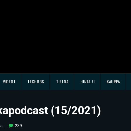
VIDEOT
TECHBBS
TIETOA
HINTA.FI
KAUPPA
kkapodcast (15/2021)
ka
239