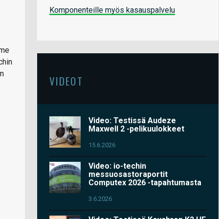
Komponenteille myös kasauspalvelu
mme
chin
an
VIDEOT
Video: Testissä Audeze
Maxwell 2 -pelikuulokkeet
15.6.2026
Video: io-techin
messuosastoraportit
Computex 2026 -tapahtumasta
3.6.2026