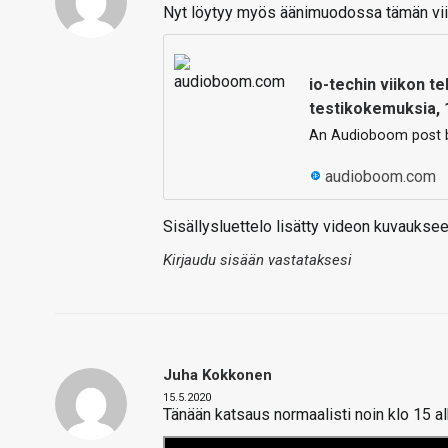
Nyt löytyy myös äänimuodossa tämän vii
io-techin viikon t
testikokemuksia, 
An Audioboom post b
audioboom.com
Sisällysluettelo lisätty videon kuvauksee
Kirjaudu sisään vastataksesi
Juha Kokkonen
15.5.2020
Tänään katsaus normaalisti noin klo 15 a