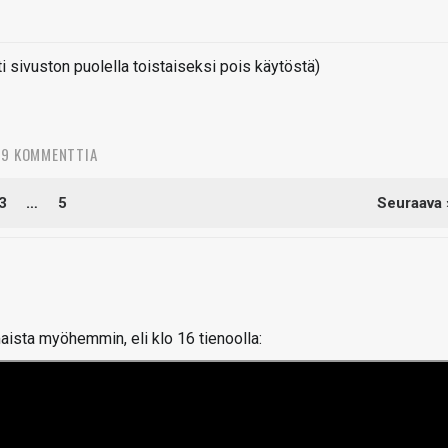
sivuston puolella toistaiseksi pois käytöstä)
9 KOMMENTTIA
3
…
5
Seuraava 
aista myöhemmin, eli klo 16 tienoolla: