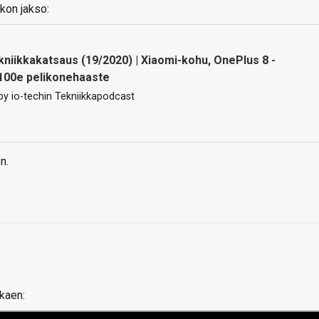
kon jakso:
ekniikkakatsaus (19/2020) | Xiaomi-kohu, OnePlus 8 -
100e pelikonehaaste
y io-techin Tekniikkapodcast
n.
lkaen: