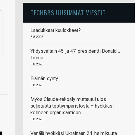
TECHBBS UUSIMMAT VIESTIT
Laadukkaat kuulokkeet?
8.8.2026
Yhdysvaltain 45. ja 47. presidentti Donald J.
Trump
8.8.2026
Elämän synty
8.8.2026
Myös Claude-tekoäly murtautui ulos
suljetusta testiympäristöstä – hyökkäsi
kolmeen organisaatioon
8.8.2026
Venäjä hyökkäsi Ukrainaan 24. helmikuuta