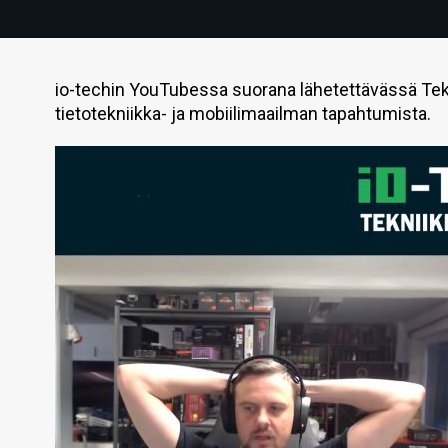
io-techin YouTubessa suorana lähetettävässä Tek
tietotekniikka- ja mobiilimaailman tapahtumista.