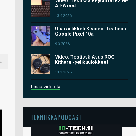
Video: Testissä Keychron K2 HE
All-Wood
13.4.2026
Uusi artikkeli & video: Testissä
Google Pixel 10a
9.3.2026
Video: Testissä Asus ROG
»
Kithara -pelikuulokkeet
11.2.2026
Lisää videoita
TEKNIIKKAPODCAST