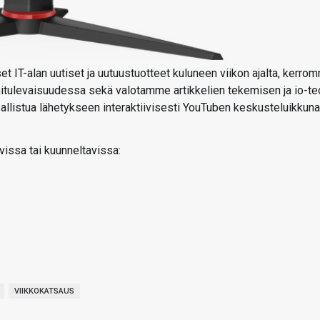
t IT-alan uutiset ja uutuustuotteet kuluneen viikon ajalta, kerro
ähitulevaisuudessa sekä valotamme artikkelien tekemisen ja io-te
 osallistua lähetykseen interaktiivisesti YouTuben keskusteluikkun
vissa tai kuunneltavissa:
VIIKKOKATSAUS