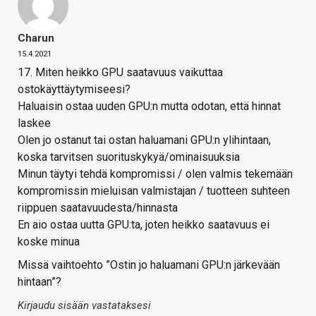
Charun
15.4.2021
17. Miten heikko GPU saatavuus vaikuttaa
ostokäyttäytymiseesi?
Haluaisin ostaa uuden GPU:n mutta odotan, että hinnat
laskee
Olen jo ostanut tai ostan haluamani GPU:n ylihintaan,
koska tarvitsen suorituskykyä/ominaisuuksia
Minun täytyi tehdä kompromissi / olen valmis tekemään
kompromissin mieluisan valmistajan / tuotteen suhteen
riippuen saatavuudesta/hinnasta
En aio ostaa uutta GPU:ta, joten heikko saatavuus ei
koske minua
Missä vaihtoehto ”Ostin jo haluamani GPU:n järkevään
hintaan”?
Kirjaudu sisään vastataksesi