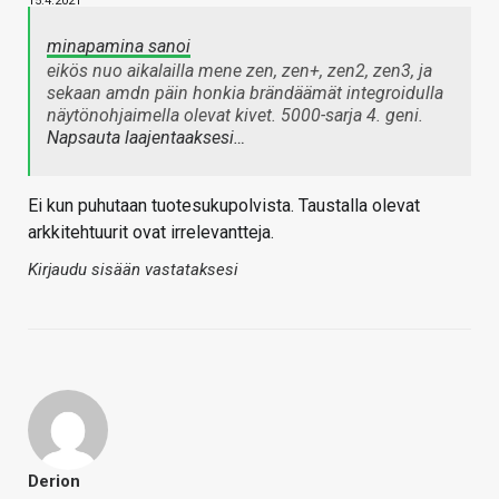
15.4.2021
minapamina sanoi
eikös nuo aikalailla mene zen, zen+, zen2, zen3, ja
sekaan amdn päin honkia brändäämät integroidulla
näytönohjaimella olevat kivet. 5000-sarja 4. geni.
Napsauta laajentaaksesi…
Ei kun puhutaan tuotesukupolvista. Taustalla olevat
arkkitehtuurit ovat irrelevantteja.
Kirjaudu sisään vastataksesi
Derion