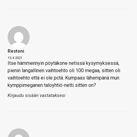
Restoni
15.4.2021
Itse hämmennyin pöytäkone netissä kysymyksessä,
pienin langallinen vaihtoehto oli 100 megaa, sitten oli
vaihtoehto että ei ole pctä. Kumpaas lähempänä mun
kymppimeganen taloyhtiö-netti sitten on?
Kirjaudu sisään vastataksesi