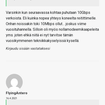
Varsinkin kun seuraavassa kohtaa puhutaan 10Gbps
verkoista. Eli kuinka nopea yhteys koneelta reitittimelle.
Onhan noissakin toki 10Mbps ollut… joskus viime
vuosituhannella. Silloin oli myös nollamodeemikaapeleita
yms. joten ehkä niitä ei nyt tarvitse tämän
vuosikymmenen tekniikkakyselyissä kysellä.
Kirjaudu sisään vastataksesi
FlyingAntero
16.4.2021