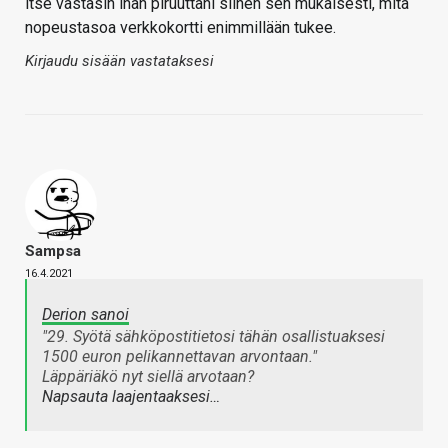
itse vastasin ihan piruuttani siihen sen mukaisesti, mitä
nopeustasoa verkkokortti enimmillään tukee.
Kirjaudu sisään vastataksesi
Sampsa
16.4.2021
Derion sanoi
"29. Syötä sähköpostitietosi tähän osallistuaksesi
1500 euron pelikannettavan arvontaan."
Läppäriäkö nyt siellä arvotaan?
Napsauta laajentaaksesi…