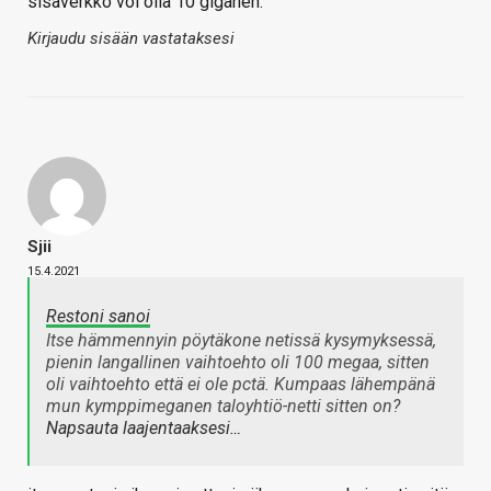
sisäverkko voi olla 10 giganen.
Kirjaudu sisään vastataksesi
Sjii
15.4.2021
Restoni sanoi
Itse hämmennyin pöytäkone netissä kysymyksessä,
pienin langallinen vaihtoehto oli 100 megaa, sitten
oli vaihtoehto että ei ole pctä. Kumpaas lähempänä
mun kymppimeganen taloyhtiö-netti sitten on?
Napsauta laajentaaksesi…