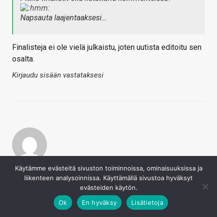
Napsauta laajentaaksesi…
Finalisteja ei ole vielä julkaistu, joten uutista editoitu sen
osalta.
Kirjaudu sisään vastataksesi
Among Us
Käytämme evästeitä sivuston toiminnoissa, ominaisuuksissa ja
liikenteen analysoinnissa. Käyttämällä sivustoa hyväksyt
16.4.2021
evästeiden käytön.
moi
Ok
En hyväksy
Lisätietoja
Kirjaudu sisään vastataksesi