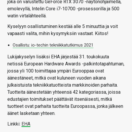
joka on varustettu GeForce RTX 3070 -näytönohjaimella,
emolevyllä, Intelin Core i7-10700 -prosessorilla ja 500
watin virtalähteellä.
Kyselyyn osallistuminen kestää alle 5 minuuttia ja voit
vapaasti valita, mihin kysymyksiin vastaat. Kiitos!
Osallistu: io-techin tekniikkatutkimus 2021
Lukijakyselyn lisäksi EHA järjestää 31. toukokuuta
netissä European Hardware Awards -palkintotapahtuman,
jossa yli 100 toimittajaa ympäri Eurooppaa ovat
äänestäneet, mitkä ovat kuluneen vuoden aikana
julkaistuista tekniikkatuotteista markkinoiden parhaita.
Tuotteita äänestetään yhteensä 42 kategoriassa, joissa
edustajien toimitukset päättävät itsenäisesti, mitkä
tuotteet ovat parhaita tuotteita Euroopassa, jonka jälkeen
äänet lasketaan yhteen.
Linkki:
EHA