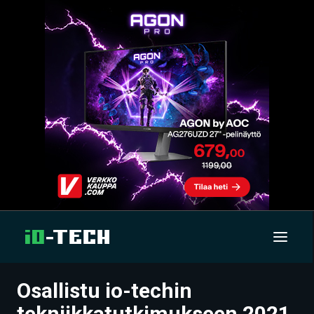
Osallistu io-techin
UUTISET
tekniikkatutkimukseen 2021