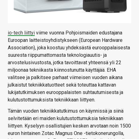
io-tech liittyi
viime vuonna Pohjoismaiden edustajana
Euroopan laitteistoyhdistykseen (European Hardware
Association), joka koostuu yhdeksästä eurooppalaisesta
suuresta riippumattomasta teknologiauutis- ja
arvostelusivustosta, jotka tavoittavat yhteensä yli 22
miljoonaa tekniikasta kiinnostunutta käyttäjää. EHA
valitsee ja palkitsee parhaat viimeisen vuoden aikana
julkaistut tekniikkatuotteet sekä toteuttaa kattavan
lukijatutkimuksen eurooppalaisten suhtautumisesta ja
kulutustottumuksista tekniikkaan liittyen.
Tämän vuoden tekniikkatutkimus on käynnissä ja siinä
selvitetään eri maiden kulutustottumuksia tekniikkaan
liittyen. Kyselyyn osallistujien kesken arvotaan noin 1500
euron hintainen Zotac Magnus One -tietokonerungolla,