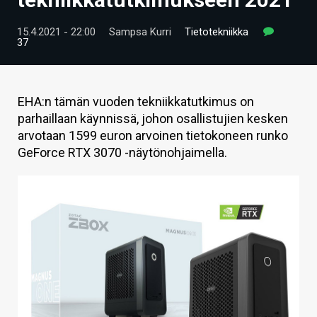
ARTIKKELIT
15.4.2021 - 22:00
Sampsa Kurri
Tietotekniikka
37
VIDEOT
TECHBBS
EHA:n tämän vuoden tekniikkatutkimus on
TIETOA
parhaillaan käynnissä, johon osallistujien kesken
arvotaan 1599 euron arvoinen tietokoneen runko
HINTA.FI
GeForce RTX 3070 -näytönohjaimella.
KAUPPA
VAIHDA TEEMA
HAKU