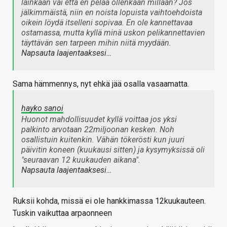
lainkaan vai että en pelaa ollenkaan millään? Jos
jälkimmäistä, niin en noista lopuista vaihtoehdoista
oikein löydä itselleni sopivaa. En ole kannettavaa
ostamassa, mutta kyllä minä uskon pelikannettavien
täyttävän sen tarpeen mihin niitä myydään.
Napsauta laajentaaksesi…
Sama hämmennys, nyt ehkä jää osalla vasaamatta.
hayko sanoi
Huonot mahdollisuudet kyllä voittaa jos yksi
palkinto arvotaan 22miljoonan kesken. Noh
osallistuin kuitenkin. Vähän tökerösti kun juuri
päivitin koneen (kuukausi sitten) ja kysymyksissä oli
"seuraavan 12 kuukauden aikana".
Napsauta laajentaaksesi…
Ruksii kohda, missä ei ole hankkimassa 12kuukauteen.
Tuskin vaikuttaa arpaonneen