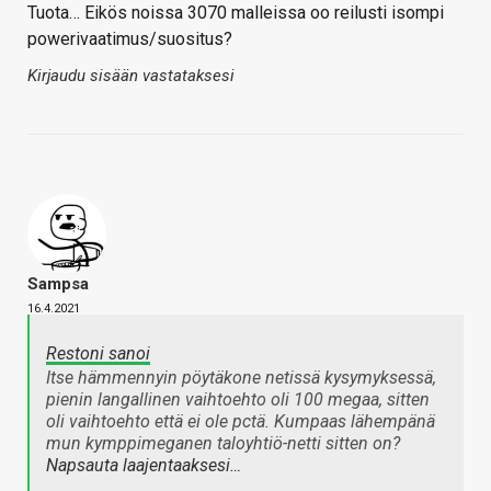
Tuota… Eikös noissa 3070 malleissa oo reilusti isompi
powerivaatimus/suositus?
Kirjaudu sisään vastataksesi
Sampsa
16.4.2021
Restoni sanoi
Itse hämmennyin pöytäkone netissä kysymyksessä,
pienin langallinen vaihtoehto oli 100 megaa, sitten
oli vaihtoehto että ei ole pctä. Kumpaas lähempänä
mun kymppimeganen taloyhtiö-netti sitten on?
Napsauta laajentaaksesi…